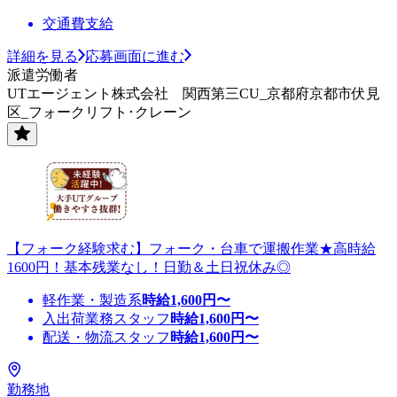
交通費支給
詳細を見る
応募画面に進む
派遣労働者
UTエージェント株式会社 関西第三CU_京都府京都市伏見
区_フォークリフト･クレーン
【フォーク経験求む】フォーク・台車で運搬作業★高時給
1600円！基本残業なし！日勤＆土日祝休み◎
軽作業・製造系
時給
1,600
円〜
入出荷業務スタッフ
時給
1,600
円〜
配送・物流スタッフ
時給
1,600
円〜
勤務地