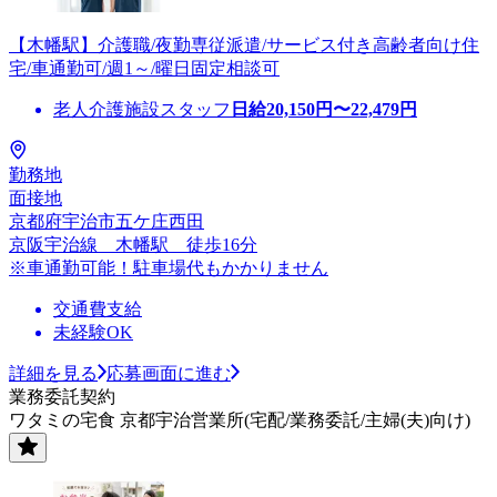
【木幡駅】介護職/夜勤専従派遣/サービス付き高齢者向け住
宅/車通勤可/週1～/曜日固定相談可
老人介護施設スタッフ
日給
20,150
円〜
22,479
円
勤務地
面接地
京都府宇治市五ケ庄西田
京阪宇治線 木幡駅 徒歩16分
※車通勤可能！駐車場代もかかりません
交通費支給
未経験OK
詳細を見る
応募画面に進む
業務委託契約
ワタミの宅食 京都宇治営業所(宅配/業務委託/主婦(夫)向け)