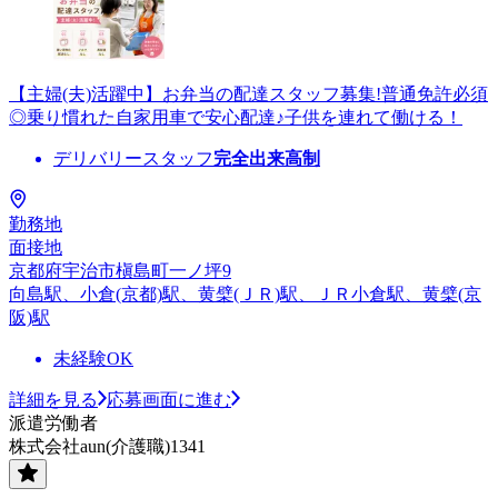
【主婦(夫)活躍中】お弁当の配達スタッフ募集!普通免許必須
◎乗り慣れた自家用車で安心配達♪子供を連れて働ける！
デリバリースタッフ
完全出来高制
勤務地
面接地
京都府宇治市槇島町一ノ坪9
向島駅、小倉(京都)駅、黄檗(ＪＲ)駅、ＪＲ小倉駅、黄檗(京
阪)駅
未経験OK
詳細を見る
応募画面に進む
派遣労働者
株式会社aun(介護職)1341