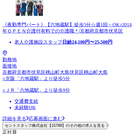
《夜勤専門パート》【六地蔵駅】徒歩5分☆週1回～OK♪2014
年ＯＰＥＮ介護付有料での介護職＊|京都府京都市伏見区
老人介護施設スタッフ
日給
24,100
円〜
25,500
円
勤務地
面接地
京都府京都市伏見区桃山町大島伏見区桃山町大島
○京阪「六地蔵駅」より徒歩5分
○ＪＲ「六地蔵駅」より徒歩9分
交通費支給
未経験OK
詳細を見る
応募画面に進む
セントスタッフ株式会社【15788】のその他の求人を見る
正社員