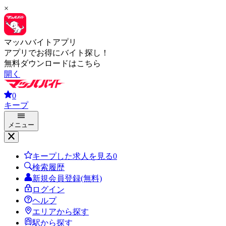
×
マッハバイトアプリ
アプリでお得にバイト探し！
無料ダウンロードはこちら
開く
0
キープ
メニュー
キープした求人を見る
0
検索履歴
新規会員登録(無料)
ログイン
ヘルプ
エリアから探す
駅から探す