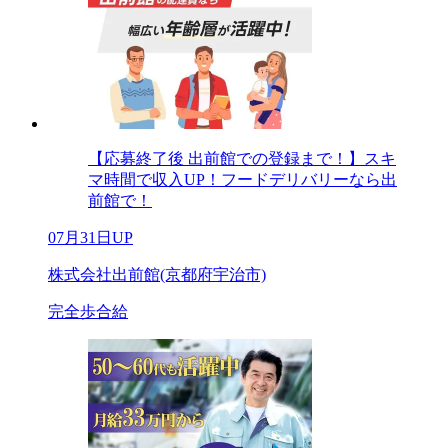
【応募終了後 出前館での登録まで！】スキ
マ時間で収入UP！フードデリバリーなら出
前館で！
07月31日UP
株式会社出前館(京都府宇治市)
完全歩合給