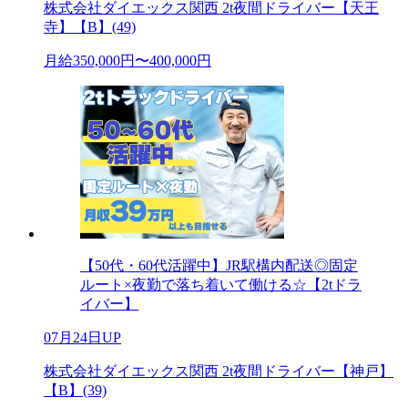
株式会社ダイエックス関西 2t夜間ドライバー【天王
寺】【B】(49)
月給350,000円〜400,000円
【50代・60代活躍中】JR駅構内配送◎固定
ルート×夜勤で落ち着いて働ける☆【2tドラ
イバー】
07月24日UP
株式会社ダイエックス関西 2t夜間ドライバー【神戸】
【B】(39)