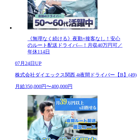
《無理なく続ける》夜勤×接客なし！安心
のルート配送ドライバ―！月収40万円可／
年休114日
07月24日UP
株式会社ダイエックス関西 4t夜間ドライバー【B】(49)
月給350,000円〜400,000円