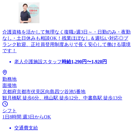
介護資格を活かして無理なく復職♪週3日～・日勤のみ・夜勤
なし・土日休みも相談OK！残業ほぼなし＆週払い対応◎ブ
ランク歓迎、正社員登用制度ありで長く安心して働ける環境
です！
老人介護施設スタッフ
時給
1,290
円〜
1,920
円
勤務地
面接地
京都府京都市伏見区向島四ツ谷池5番地
観月橋駅 徒歩6分、桃山駅 徒歩12分、中書島駅 徒歩13分
シフト
1日8時間 週3日からOK
交通費支給