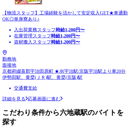
【物流スタッフ】工場経験を活かして安定収入GET★車通勤
OK◎単身寮あり♪
入出荷業務スタッフ
時給
1,200
円〜
在庫管理スタッフ
時給
1,200
円〜
資材搬入スタッフ
時給
1,200
円〜
勤務地
面接地
京都府綴喜郡宇治田原町 ★JR宇治駅/京阪宇治駅より車20分
伊勢田駅、黄檗(ＪＲ)駅、黄檗(京阪)駅
交通費支給
詳細を見る
応募画面に進む
こだわり条件から六地蔵駅のバイトを
探す