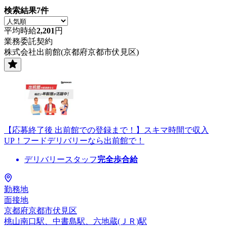
検索結果
7
件
平均時給
2,201
円
業務委託契約
株式会社出前館(京都府京都市伏見区)
【応募終了後 出前館での登録まで！】スキマ時間で収入
UP！フードデリバリーなら出前館で！
デリバリースタッフ
完全歩合給
勤務地
面接地
京都府京都市伏見区
桃山南口駅、中書島駅、六地蔵(ＪＲ)駅