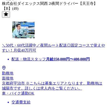
株式会社ダイエックス関西 2t夜間ドライバー【天王寺】
【B】(49)
＼50代・60代活躍中／夜間ルート配送◎固定コースで覚えや
すい！月収40万円可
配送・物流スタッフ
月給
350,000
円〜
400,000
円
勤務地
面接地
京都府宇治市 ※こちらは募集エリアとなります。勤務地は
城陽市です。詳しくは求人内をご覧ください。
車・バイク通勤OK
交通費支給