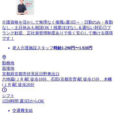
介護資格を活かして無理なく復職♪週3日～・日勤のみ・夜勤
なし・土日休みも相談OK！残業ほぼなし＆週払い対応◎ブ
ランク歓迎、正社員登用制度ありで長く安心して働ける環境
です！
老人介護施設スタッフ
時給
1,290
円〜
1,920
円
勤務地
面接地
京都府京都市伏見区日野奥出21
六地蔵(ＪＲ)駅 徒歩18分、石田(京都市営)駅 徒歩15分、木幡
(ＪＲ)駅 徒歩20分
シフト
1日8時間 週3日からOK
交通費支給