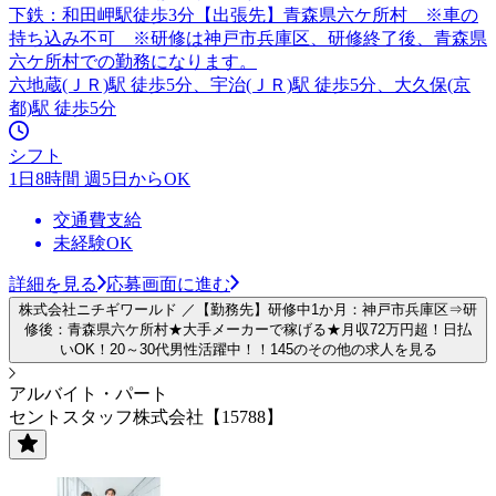
下鉄：和田岬駅徒歩3分【出張先】青森県六ケ所村 ※車の
持ち込み不可 ※研修は神戸市兵庫区、研修終了後、青森県
六ケ所村での勤務になります。
六地蔵(ＪＲ)駅 徒歩5分、宇治(ＪＲ)駅 徒歩5分、大久保(京
都)駅 徒歩5分
シフト
1日8時間 週5日からOK
交通費支給
未経験OK
詳細を見る
応募画面に進む
株式会社ニチギワールド ／【勤務先】研修中1か月：神戸市兵庫区⇒研
修後：青森県六ケ所村★大手メーカーで稼げる★月収72万円超！日払
いOK！20～30代男性活躍中！！145のその他の求人を見る
アルバイト・パート
セントスタッフ株式会社【15788】