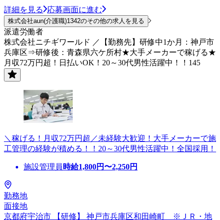
詳細を見る
応募画面に進む
株式会社aun(介護職)1342のその他の求人を見る
派遣労働者
株式会社ニチギワールド ／【勤務先】研修中1か月：神戸市
兵庫区⇒研修後：青森県六ケ所村★大手メーカーで稼げる★
月収72万円超！日払いOK！20～30代男性活躍中！！145
＼稼げる！月収72万円超／未経験大歓迎！大手メーカーで施
工管理の経験が積める！！20～30代男性活躍中！全国採用！
施設管理員
時給
1,800
円〜
2,250
円
勤務地
面接地
京都府宇治市 【研修】 神戸市兵庫区和田崎町 ※ＪＲ・地