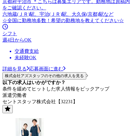
京都府宇治市 ＊こちらは募集エリアです。勤務地は原稿内
をご確認ください。
六地蔵(ＪＲ)駅、宇治(ＪＲ)駅、大久保(京都)駅など
☆全国に勤務地多数！希望の勤務地を教えてください☆
シフト
週4日からOK
交通費支給
未経験OK
詳細を見る
応募画面に進む
株式会社アズスタッフのその他の求人を見る
以下の求人はいかがですか？
条件を緩めてヒットした求人情報をピックアップ
派遣労働者
セントスタッフ株式会社【32231】