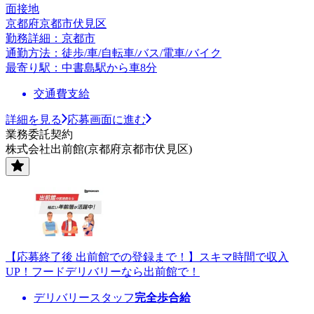
面接地
京都府京都市伏見区
勤務詳細：京都市
通勤方法：徒歩/車/自転車/バス/電車/バイク
最寄り駅：中書島駅から車8分
交通費支給
詳細を見る
応募画面に進む
業務委託契約
株式会社出前館(京都府京都市伏見区)
【応募終了後 出前館での登録まで！】スキマ時間で収入
UP！フードデリバリーなら出前館で！
デリバリースタッフ
完全歩合給