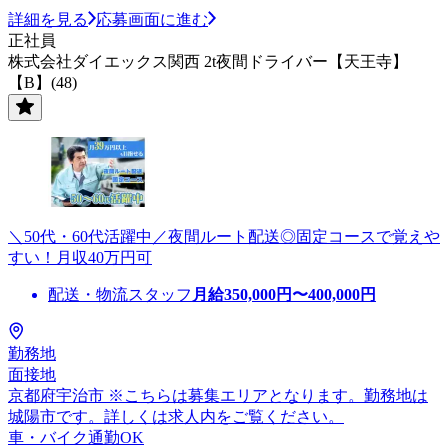
詳細を見る
応募画面に進む
正社員
株式会社ダイエックス関西 2t夜間ドライバー【天王寺】
【B】(48)
＼50代・60代活躍中／夜間ルート配送◎固定コースで覚えや
すい！月収40万円可
配送・物流スタッフ
月給
350,000
円〜
400,000
円
勤務地
面接地
京都府宇治市 ※こちらは募集エリアとなります。勤務地は
城陽市です。詳しくは求人内をご覧ください。
車・バイク通勤OK