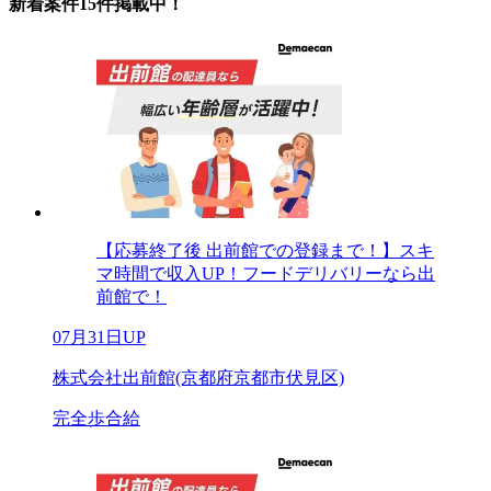
新着案件15件掲載中！
【応募終了後 出前館での登録まで！】スキ
マ時間で収入UP！フードデリバリーなら出
前館で！
07月31日UP
株式会社出前館(京都府京都市伏見区)
完全歩合給