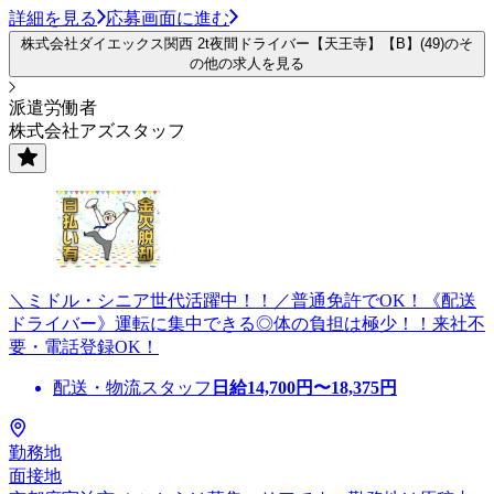
詳細を見る
応募画面に進む
株式会社ダイエックス関西 2t夜間ドライバー【天王寺】【B】(49)のそ
の他の求人を見る
派遣労働者
株式会社アズスタッフ
＼ミドル・シニア世代活躍中！！／普通免許でOK！《配送
ドライバー》運転に集中できる◎体の負担は極少！！来社不
要・電話登録OK！
配送・物流スタッフ
日給
14,700
円〜
18,375
円
勤務地
面接地