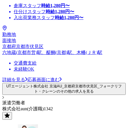
倉庫スタッフ
時給
1,280
円〜
仕分けスタッフ
時給
1,280
円〜
入出荷業務スタッフ
時給
1,280
円〜
勤務地
面接地
京都府京都市伏見区
六地蔵(京都市営)駅、醍醐(京都)駅、木幡(ＪＲ)駅
交通費支給
未経験OK
詳細を見る
応募画面に進む
UTエージェント株式会社 京滋AU_京都府京都市伏見区_フォークリフ
ト・クレーンのその他の求人を見る
派遣労働者
株式会社aun(介護職)1342