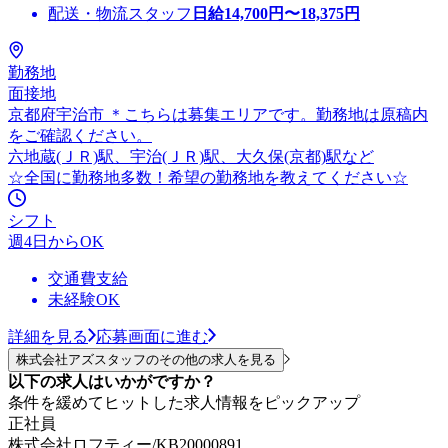
配送・物流スタッフ
日給
14,700
円〜
18,375
円
勤務地
面接地
京都府宇治市 ＊こちらは募集エリアです。勤務地は原稿内
をご確認ください。
六地蔵(ＪＲ)駅、宇治(ＪＲ)駅、大久保(京都)駅など
☆全国に勤務地多数！希望の勤務地を教えてください☆
シフト
週4日からOK
交通費支給
未経験OK
詳細を見る
応募画面に進む
株式会社アズスタッフのその他の求人を見る
以下の求人はいかがですか？
条件を緩めてヒットした求人情報をピックアップ
正社員
株式会社ロフティー/KB20000891