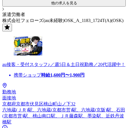
他の求人を見る
派遣労働者
株式会社フェローズ(au未経験)OSK_A_1183_1724T(A)(OSK)
au接客・受付スタッフ♪／週5日＆土日祝勤務／20代活躍中！
携帯ショップ
時給
1,600
円〜
1,900
円
勤務地
面接地
京都府京都市伏見区桃山町山ノ下32
六地蔵(ＪＲ)駅、六地蔵(京都市営)駅、六地蔵(京阪)駅、石田
(京都市営)駅、桃山南口駅、ＪＲ藤森駅、墨染駅、近鉄丹波
橋駅