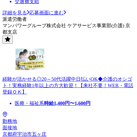
交通費支給
詳細を見る
応募画面に進む
派遣労働者
マンパワーグループ株式会社 ケアサービス事業部(介護) 京
都支店
経験が活かせる◎20～50代活躍中日払いOK◆介護のオシゴ
ト！実務経験1年以上の方大歓迎！【来社不要！WEB・電話
登録ＯＫ】
医療・福祉系
時給
1,400
円〜
1,600
円
勤務地
面接地
京都府宇治市五ヶ庄