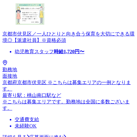
京都市伏見区／一人ひとりと向き合う保育を大切にできる環
境◎【派遣社員】※資格必須
幼児教育スタッフ
時給
1,720
円〜
勤務地
面接地
京都府京都市伏見区 ※こちらは募集エリアの一例となりま
す。
最寄り駅：桃山南口駅など
※こちらは募集エリアです。勤務地は全国に多数ございま
す。
交通費支給
未経験OK