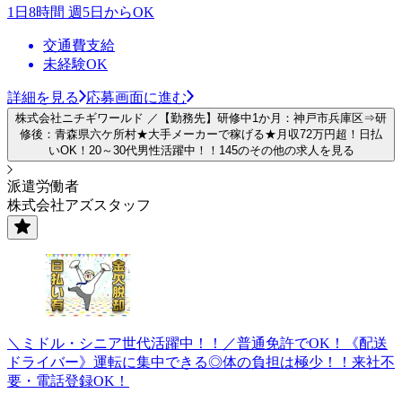
1日8時間 週5日からOK
交通費支給
未経験OK
詳細を見る
応募画面に進む
株式会社ニチギワールド ／【勤務先】研修中1か月：神戸市兵庫区⇒研
修後：青森県六ケ所村★大手メーカーで稼げる★月収72万円超！日払
いOK！20～30代男性活躍中！！145のその他の求人を見る
派遣労働者
株式会社アズスタッフ
＼ミドル・シニア世代活躍中！！／普通免許でOK！《配送
ドライバー》運転に集中できる◎体の負担は極少！！来社不
要・電話登録OK！