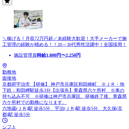
＼稼げる！月収72万円超／未経験大歓迎！大手メーカーで施
工管理の経験が積める！！20～30代男性活躍中！全国採用！
施設管理員
時給
1,800
円〜
2,250
円
勤務地
面接地
京都府宇治市 【研修】 神戸市兵庫区和田崎町 ※ＪＲ・地
下鉄：和田岬駅徒歩3分【出張先】青森県六ケ所村 ※車の
持ち込み不可 ※研修は神戸市兵庫区、研修終了後、青森県
六ケ所村での勤務になります。
六地蔵(ＪＲ)駅 徒歩5分、宇治(ＪＲ)駅 徒歩5分、大久保(京
都)駅 徒歩5分
シフト