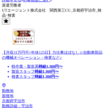
詳細を見る
応募画面に進む
派遣労働者
UTエージェント株式会社 関西第三CU_京都府宇治市_検
品･検査
【月収31万円可×年休125日】力仕事ほぼなし☆自動車部品
の機械オペレーション・検査など♪
軽作業・製造系
時給
1,360
円〜
製造スタッフ
時給
1,360
円〜
検査スタッフ
時給
1,360
円〜
勤務地
面接地
京都府宇治市
勤務詳細：宇治市