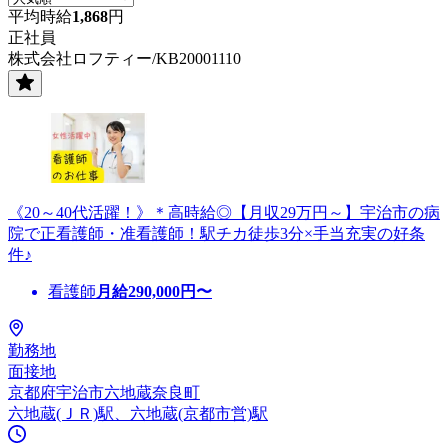
平均時給
1,868
円
正社員
株式会社ロフティー/KB20001110
《20～40代活躍！》＊高時給◎【月収29万円～】宇治市の病
院で正看護師・准看護師！駅チカ徒歩3分×手当充実の好条
件♪
看護師
月給
290,000
円〜
勤務地
面接地
京都府宇治市六地蔵奈良町
六地蔵(ＪＲ)駅、六地蔵(京都市営)駅