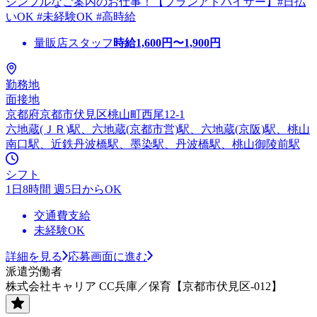
シンプルなご案内のお仕事！【プランアドバイザー】#日払
いOK #未経験OK #高時給
量販店スタッフ
時給
1,600
円〜
1,900
円
勤務地
面接地
京都府京都市伏見区桃山町西尾12-1
六地蔵(ＪＲ)駅、六地蔵(京都市営)駅、六地蔵(京阪)駅、桃山
南口駅、近鉄丹波橋駅、墨染駅、丹波橋駅、桃山御陵前駅
シフト
1日8時間 週5日からOK
交通費支給
未経験OK
詳細を見る
応募画面に進む
派遣労働者
株式会社キャリア CC兵庫／保育【京都市伏見区-012】