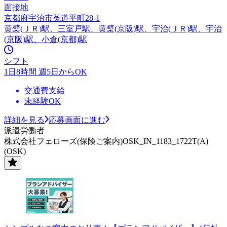
面接地
京都府宇治市菟道平町28-1
黄檗(ＪＲ)駅、三室戸駅、黄檗(京阪)駅、宇治(ＪＲ)駅、宇治
(京阪)駅、小倉(京都)駅
シフト
1日8時間 週5日からOK
交通費支給
未経験OK
詳細を見る
応募画面に進む
派遣労働者
株式会社フェローズ(保険ご案内)OSK_IN_1183_1722T(A)
(OSK)