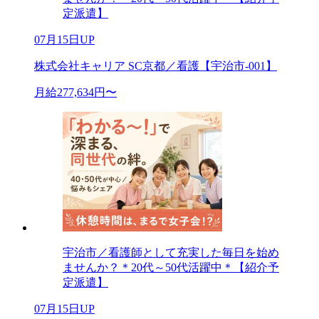
定派遣】
07月15日UP
株式会社キャリア SC京都／看護【宇治市-001】
月給277,634円〜
宇治市／看護師として充実した毎日を始め
ませんか？＊20代～50代活躍中＊【紹介予
定派遣】
07月15日UP