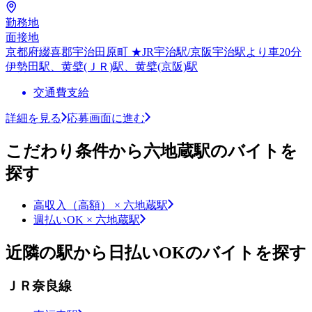
勤務地
面接地
京都府綴喜郡宇治田原町 ★JR宇治駅/京阪宇治駅より車20分
伊勢田駅、黄檗(ＪＲ)駅、黄檗(京阪)駅
交通費支給
詳細を見る
応募画面に進む
こだわり条件から六地蔵駅のバイトを
探す
高収入（高額） × 六地蔵駅
週払いOK × 六地蔵駅
近隣の駅から日払いOKのバイトを探す
ＪＲ奈良線