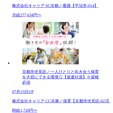
株式会社キャリア SC京都／看護【宇治市-014】
月給277,634円〜
京都市伏見区／一人ひとりと向き合う保育
を大切にできる環境◎【派遣社員】※資格
必須
07月15日UP
株式会社キャリア CC兵庫／保育【京都市伏見区-023】
時給1,720円〜