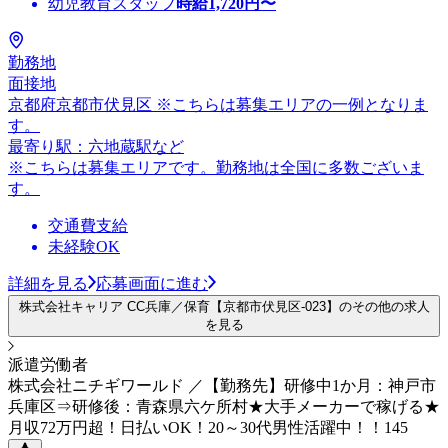
幼児教育スタッフ
時給
1,720
円〜
勤務地
面接地
京都府京都市伏見区 ※こちらは募集エリアの一例となりま
す。
最寄り駅：六地蔵駅など
※こちらは募集エリアです。勤務地は全国に多数ございま
す。
交通費支給
未経験OK
詳細を見る
応募画面に進む
株式会社キャリア CC兵庫／保育【京都市伏見区-023】のその他の求人
を見る
派遣労働者
株式会社ニチギワールド ／【勤務先】研修中1か月：神戸市
兵庫区⇒研修後：青森県六ケ所村★大手メーカーで稼げる★
月収72万円超！日払いOK！20～30代男性活躍中！！145