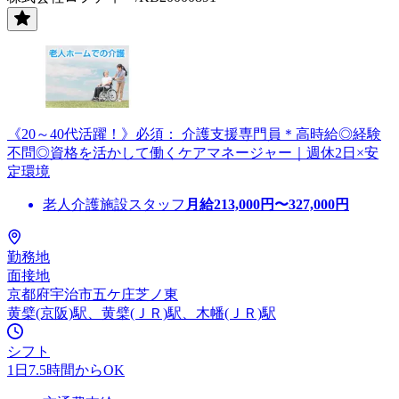
《20～40代活躍！》必須： 介護支援専門員＊高時給◎経験
不問◎資格を活かして働くケアマネージャー｜週休2日×安
定環境
老人介護施設スタッフ
月給
213,000
円〜
327,000
円
勤務地
面接地
京都府宇治市五ケ庄芝ノ東
黄檗(京阪)駅、黄檗(ＪＲ)駅、木幡(ＪＲ)駅
シフト
1日7.5時間からOK