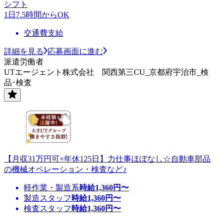
シフト
1日7.5時間からOK
交通費支給
詳細を見る
応募画面に進む
派遣労働者
UTエージェント株式会社 関西第三CU_京都府宇治市_検
品･検査
【月収31万円可×年休125日】力仕事ほぼなし☆自動車部品
の機械オペレーション・検査など♪
軽作業・製造系
時給
1,360
円〜
製造スタッフ
時給
1,360
円〜
検査スタッフ
時給
1,360
円〜