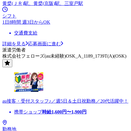
黄檗(ＪＲ)駅、黄檗(京阪)駅、三室戸駅
シフト
1日8時間 週3日からOK
交通費支給
詳細を見る
応募画面に進む
派遣労働者
株式会社フェローズ(au未経験)OSK_A_1189_1739T(A)(OSK)
au接客・受付スタッフ♪／週5日＆土日祝勤務／20代活躍中！
携帯ショップ
時給
1,600
円〜
1,900
円
勤務地