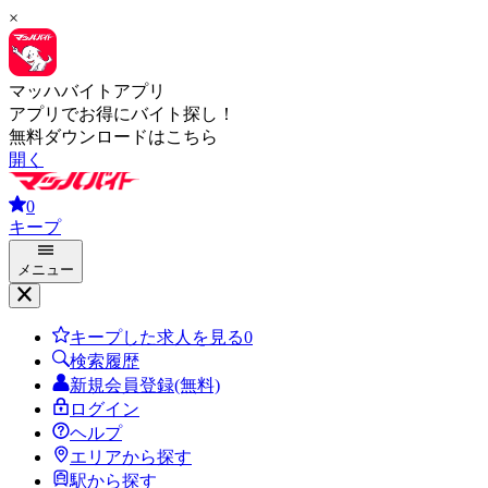
×
マッハバイトアプリ
アプリでお得にバイト探し！
無料ダウンロードはこちら
開く
0
キープ
メニュー
キープした求人を見る
0
検索履歴
新規会員登録(無料)
ログイン
ヘルプ
エリアから探す
駅から探す