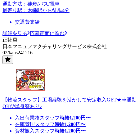
通勤方法：徒歩/バス/電車
最寄り駅：木幡駅から徒歩4分
交通費支給
詳細を見る
応募画面に進む
正社員
日本マニュファクチャリングサービス株式会社
02/kans241216
【物流スタッフ】工場経験を活かして安定収入GET★車通勤
OK◎単身寮あり♪
入出荷業務スタッフ
時給
1,200
円〜
在庫管理スタッフ
時給
1,200
円〜
資材搬入スタッフ
時給
1,200
円〜