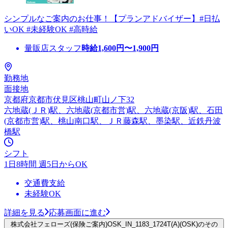
シンプルなご案内のお仕事！【プランアドバイザー】#日払
いOK #未経験OK #高時給
量販店スタッフ
時給
1,600
円〜
1,900
円
勤務地
面接地
京都府京都市伏見区桃山町山ノ下32
六地蔵(ＪＲ)駅、六地蔵(京都市営)駅、六地蔵(京阪)駅、石田
(京都市営)駅、桃山南口駅、ＪＲ藤森駅、墨染駅、近鉄丹波
橋駅
シフト
1日8時間 週5日からOK
交通費支給
未経験OK
詳細を見る
応募画面に進む
株式会社フェローズ(保険ご案内)OSK_IN_1183_1724T(A)(OSK)のその