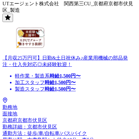
UTエージェント株式会社 関西第三CU_京都府京都市伏見
区_製造
【月収25万円可】日勤&土日祝休み♪産業用機械の部品発
注・仕入先対応◎未経験歓迎！
軽作業・製造系
時給
1,500
円〜
加工スタッフ
時給
1,500
円〜
製造スタッフ
時給
1,500
円〜
勤務地
面接地
京都府京都市伏見区
勤務詳細：京都市伏見区
通勤方法：徒歩/車/自転車/バス/バイク