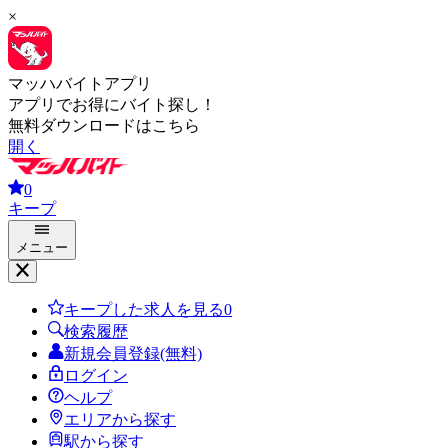
×
マッハバイトアプリ
アプリでお得にバイト探し！
無料ダウンロードはこちら
開く
0
キープ
メニュー
キープした求人を見る
0
検索履歴
新規会員登録(無料)
ログイン
ヘルプ
エリアから探す
駅から探す