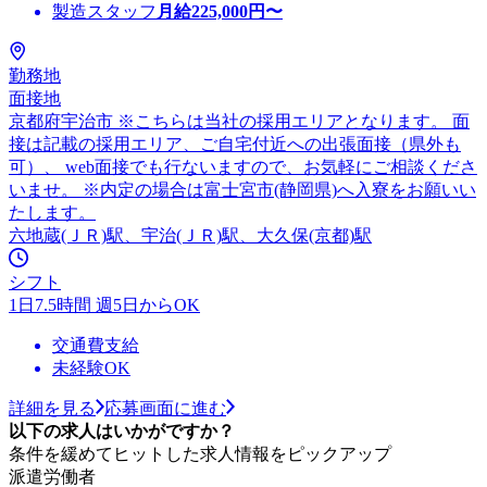
製造スタッフ
月給
225,000
円〜
勤務地
面接地
京都府宇治市 ※こちらは当社の採用エリアとなります。 面
接は記載の採用エリア、ご自宅付近への出張面接（県外も
可）、 web面接でも行ないますので、お気軽にご相談くださ
いませ。 ※内定の場合は富士宮市(静岡県)へ入寮をお願いい
たします。
六地蔵(ＪＲ)駅、宇治(ＪＲ)駅、大久保(京都)駅
シフト
1日7.5時間 週5日からOK
交通費支給
未経験OK
詳細を見る
応募画面に進む
以下の求人はいかがですか？
条件を緩めてヒットした求人情報をピックアップ
派遣労働者