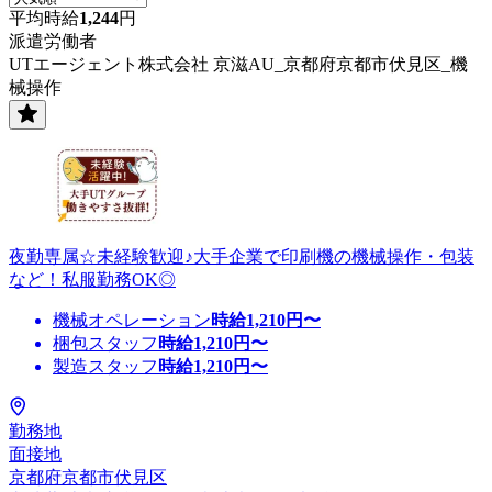
平均時給
1,244
円
派遣労働者
UTエージェント株式会社 京滋AU_京都府京都市伏見区_機
械操作
夜勤専属☆未経験歓迎♪大手企業で印刷機の機械操作・包装
など！私服勤務OK◎
機械オペレーション
時給
1,210
円〜
梱包スタッフ
時給
1,210
円〜
製造スタッフ
時給
1,210
円〜
勤務地
面接地
京都府京都市伏見区