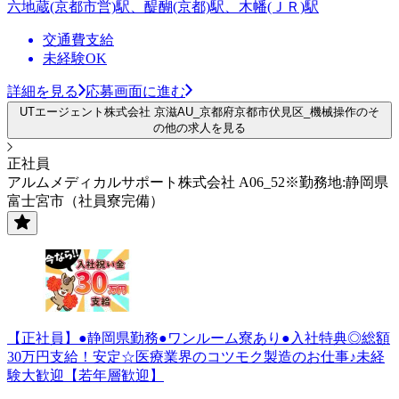
六地蔵(京都市営)駅、醍醐(京都)駅、木幡(ＪＲ)駅
交通費支給
未経験OK
詳細を見る
応募画面に進む
UTエージェント株式会社 京滋AU_京都府京都市伏見区_機械操作のそ
の他の求人を見る
正社員
アルムメディカルサポート株式会社 A06_52※勤務地:静岡県
富士宮市（社員寮完備）
【正社員】●静岡県勤務●ワンルーム寮あり●入社特典◎総額
30万円支給！安定☆医療業界のコツモク製造のお仕事♪未経
験大歓迎【若年層歓迎】