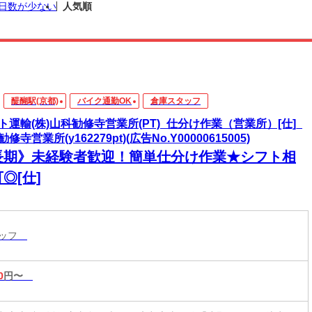
日数が少ない
人気順
醍醐駅(京都)
バイク通勤OK
倉庫スタッフ
ト運輸(株)山科勧修寺営業所(PT)_仕分け作業（営業所）[仕]_
修寺営業所(y162279pt)(広告No.Y00000615005)
長期》未経験者歓迎！簡単仕分け作業★シフト相
◎[仕]
タッフ
0
円〜