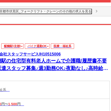
都府京都市伏見区_フォークリフト・クレーンのその他の求人を見る
醍醐駅(京都)
バイク通勤OK
医療・福祉系
会社スタッフサービス/H10515006
醐駅の住宅型有料老人ホームで介護職/履歴書不要
派遣スタッフ募集♪週3勤務OK♪夜勤なし♪高時給
00円♪
福祉系
0
円〜
1,500
円