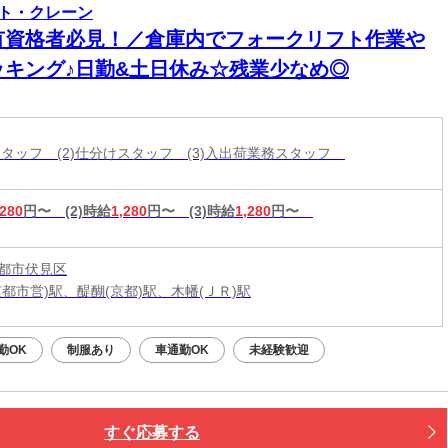
ト・クレーン
有資格者必見！／倉庫内でフォークリフト作業や
ッキング♪日勤&土日休み☆残業少なめ◎
庫スタッフ (2)仕分けスタッフ (3)入出荷業務スタッフ
,280
円〜
(2)時給
1,280
円〜
(3)時給
1,280
円〜
都市伏見区
京都市営)駅、醍醐(京都)駅、木幡(ＪＲ)駅
勤OK
制服あり
車通勤OK
未経験歓迎
すぐ応募する