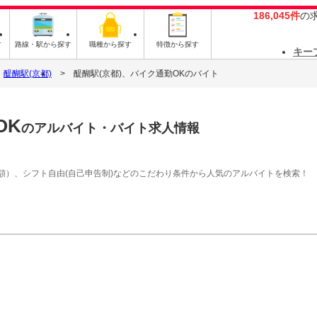
186,045件
の
す
路線・駅から探す
職種から探す
特徴から探す
キー
醍醐駅(京都)
醍醐駅(京都)、バイク通勤OKのバイト
OK
のアルバイト・バイト求人情報
額）、シフト自由(自己申告制)などのこだわり条件から人気のアルバイトを検索！