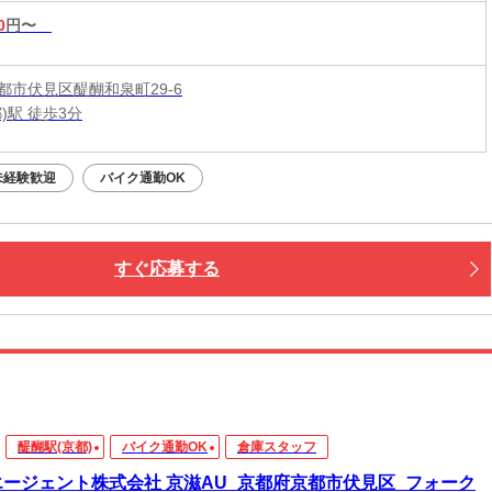
0
円〜
都市伏見区醍醐和泉町29-6
)駅 徒歩3分
未経験歓迎
バイク通勤OK
すぐ応募する
醍醐駅(京都)
バイク通勤OK
倉庫スタッフ
エージェント株式会社 京滋AU_京都府京都市伏見区_フォーク