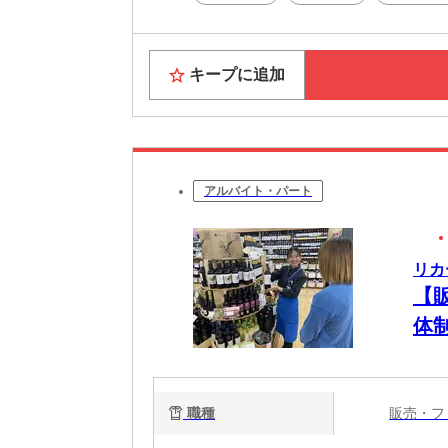
キープに追加
アルバイト・パート
リカ
【
体
職種
販売・