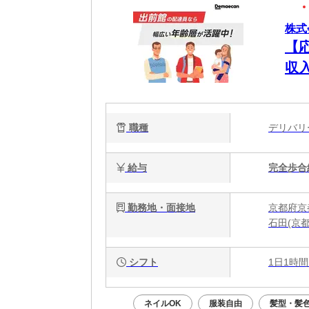
株式
【
収
職種
デリバ
給与
完全歩合
勤務地・面接地
京都府京
石田(京
シフト
1日1時間
ネイルOK
服装自由
髪型・髪