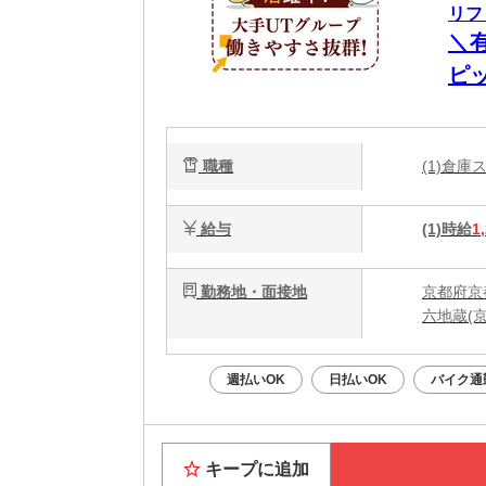
リフ
＼
ピ
職種
(1)倉
給与
(1)時給
1
勤務地・面接地
京都府京
六地蔵(
週払いOK
日払いOK
バイク通
キープに追加