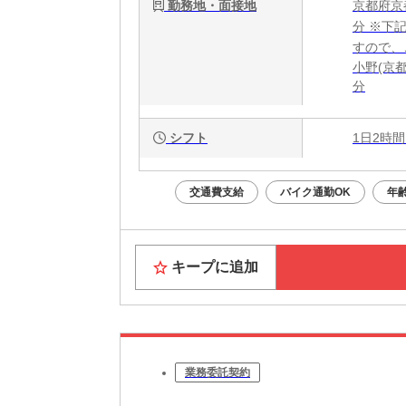
勤務地・面接地
京都府京
分 ※下
すので、
小野(京
分
シフト
1日2時間
交通費支給
バイク通勤OK
年
キープに追加
業務委託契約