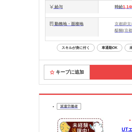
給与
時給
1,14
勤務地・面接地
京都府京
醍醐(京都
スキルが身に付く
車通勤OK
キープに追加
派遣労働者
UT