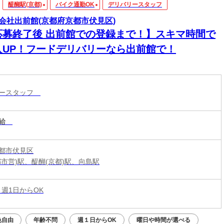
醍醐駅(京都)
バイク通勤OK
デリバリースタッフ
会社出前館(京都府京都市伏見区)
応募終了後 出前館での登録まで！】スキマ時間で
入UP！フードデリバリーなら出前館で！
リースタッフ
給
都市伏見区
都市営)駅、醍醐(京都)駅、向島駅
 週1日からOK
色自由
年齢不問
週１日からOK
曜日や時間が選べる