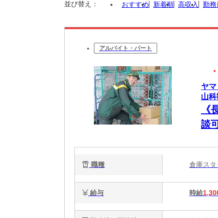
並び替え：
おすすめ
新着順
高収入
勤務
アルバイト・パート
ヤマ
山科勧
《
談可
職種
倉庫ス
給与
時給
1,30