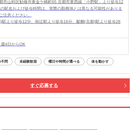
都市山科区勧修寺東金ケ崎町65 京都市東西線「小野駅」より徒歩12
記の駅名および徒歩時間は、実際の勤務地とは異なる可能性がありま
ご注意ください。
都)駅より徒歩12分、椥辻駅より徒歩16分、醍醐(京都)駅より徒歩28
 週4日からOK
齢不問
未経験歓迎
曜日や時間が選べる
体を動かす
すぐ応募する