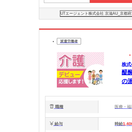
UTエージェント株式会社 京滋AU_京
派遣労働者
株式
醍
の
14
職種
医療・
給与
時給
1,40