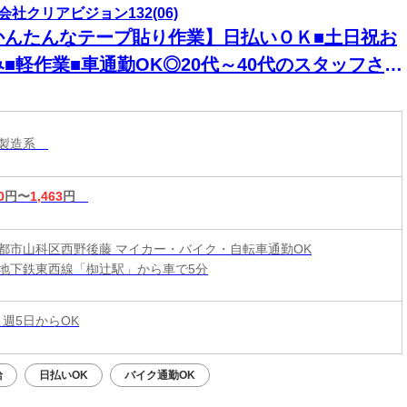
会社クリアビジョン132(06)
かんたんなテープ貼り作業】日払いＯＫ■土日祝お
み■軽作業■車通勤OK◎20代～40代のスタッフさん
中【京都府京都市山科区】Ｃ383-2-1
・製造系
0
円〜
1,463
円
都市山科区西野後藤 マイカー・バイク・自転車通勤OK
地下鉄東西線「椥辻駅」から車で5分
 週5日からOK
給
日払いOK
バイク通勤OK