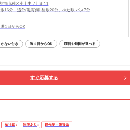
都市山科区小山中ノ川町11
歩16分、追分(滋賀)駅 徒歩20分、椥辻駅 バス7分
 週1日からOK
まかない付き
週１日からOK
曜日や時間が選べる
すぐ応募する
椥辻駅
制服あり
軽作業・製造系