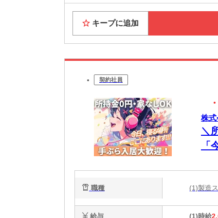
キープに追加
契約社員
株式
＼
「
談
電
職種
(1)製
能
給与
(1)時給
2