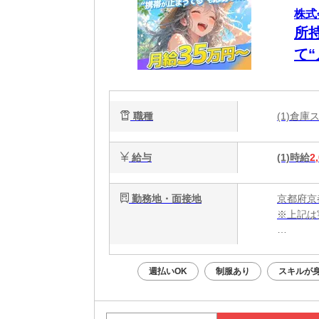
株式
所
て
日
ー
職種
(1)倉
給与
(1)時給
2
勤務地・面接地
京都府京
※上記は
・電話応募
・WEB
週払いOK
制服あり
スキルが
面接はあ
Web面