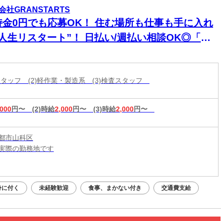
会社GRANSTARTS
持金0円でも応募OK！ 住む場所も仕事も手に入れ
“人生リスタート”！ 日払い/週払い相談OK◎「今
寝る場所どうしよう…」を今すぐ解決◎ ハイグレ
ド家具家電付き個室寮完備に即入寮も可能です♪
庫スタッフ (2)軽作業・製造系 (3)検査スタッフ
,000
円〜
(2)時給
2,000
円〜
(3)時給
2,000
円〜
都市山科区
実際の勤務地です
：平日・土日祝OK（9:00～20:00）
応募：24時間いつでもOK
身に付く
未経験歓迎
食事、まかない付き
交通費支給
なたの予定に合わせて調整します！
接・電話面接・対面面接から、ご希望の方法を選べます◎