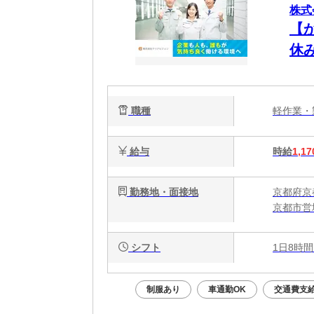
株式
【
休
活躍
職種
軽作業
給与
時給
1,17
勤務地・面接地
京都府京
京都市営
シフト
1日8時間
制服あり
車通勤OK
交通費支