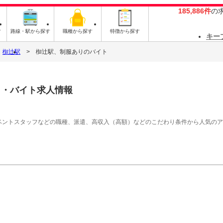
185,886件
の
す
路線・駅から探す
職種から探す
特徴から探す
キー
椥辻駅
椥辻駅、制服ありのバイト
ト・バイト求人情報
イベントスタッフなどの職種、派遣、高収入（高額）などのこだわり条件から人気の