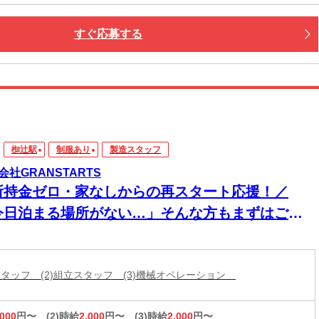
すぐ応募する
椥辻駅
制服あり
製造スタッフ
会社GRANSTARTS
所持金ゼロ・家なしからの再スタート応援！／
今日泊まる場所がない…」そんな方もまずはご相
ください！即入寮OK×食事サポートあり★家具家
付き個室寮でカバンひとつでも新生活スタート可
造スタッフ (2)組立スタッフ (3)機械オペレーション
◎働く場所も
,000
円〜
(2)時給
2,000
円〜
(3)時給
2,000
円〜