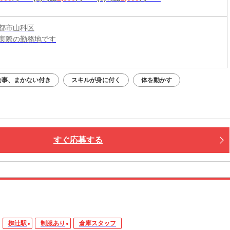
都市山科区
実際の勤務地です
：平日・土日祝OK（9:00～20:00）
応募：24時間いつでもOK
食事、まかない付き
スキルが身に付く
体を動かす
なたの予定に合わせて調整します！
接・電話面接・対面面接から、ご希望の方法を選べます◎
すぐ応募する
椥辻駅
制服あり
倉庫スタッフ