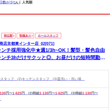
日数が少ない
人気順
椥辻駅
制服あり
ホールスタッフ
商店京都東インター店_02[071]
ランチ採用強化中★週1/3h~OK！髪型・髪色自由
ランチ3hだけサクッと◎、お昼だけの短時間勤務
家庭との両立♪
ールスタッフ (2)キッチンスタッフ (3)皿洗い・洗い場
,130
円〜
1,625
円
(2)時給
1,130
円〜
1,625
円
(3)時給
1,130
円〜