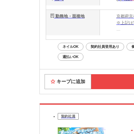
勤務地・面接地
京都府京
※上記は
・電話応募
・WEB
ネイルOK
契約社員登用あり
面接はあ
週払いOK
Web面
キープに追加
契約社員