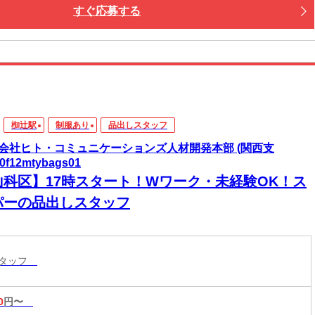
すぐ応募する
椥辻駅
制服あり
品出しスタッフ
会社ヒト・コミュニケーションズ人材開発本部 (関西支
s0f12mtybags01
山科区】17時スタート！Wワーク・未経験OK！ス
パーの品出しスタッフ
スタッフ
0
円〜