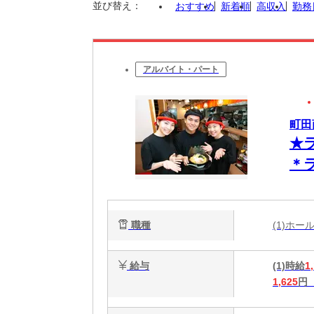
並び替え：
おすすめ
新着順
高収入
勤務
アルバイト・パート
町田
★
＊
で
職種
(1)ホ
給与
(1)時給
1
1,625
円