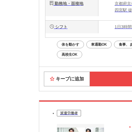
勤務地・面接地
京都府京
四宮駅 徒
シフト
1日3時間
体を動かす
車通勤OK
食事、
高校生OK
キープに追加
派遣労働者