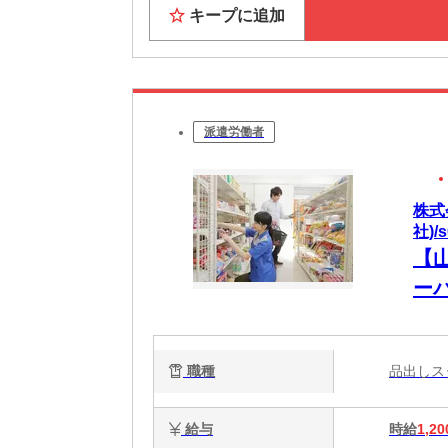
キープに追加
派遣労働者
株式
社)/
【
ー
職種
品出し
給与
時給
1,20