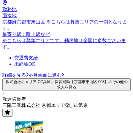
勤務地
面接地
京都府京都市東山区 ※こちらは募集エリアの一例となりま
す。
最寄り駅：蹴上駅など
※こちらは募集エリアです。勤務地は全国に多数ございま
す。
交通費支給
未経験OK
詳細を見る
応募画面に進む
株式会社キャリア CC兵庫／保育補助【京都市東山区-008】のその他の
求人を見る
派遣労働者
三陽工業株式会社 京都エリア②_S3/派京