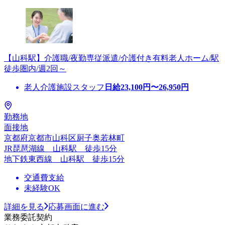
【山科駅】介護職/夜勤専従派遣/介護付き有料老人ホーム/駅
徒歩圏内/週2回～
老人介護施設スタッフ
日給
23,100
円〜
26,950
円
勤務地
面接地
京都府京都市山科区厨子奥若林町
JR琵琶湖線 山科駅 徒歩15分
地下鉄東西線 山科駅 徒歩15分
交通費支給
未経験OK
詳細を見る
応募画面に進む
業務委託契約