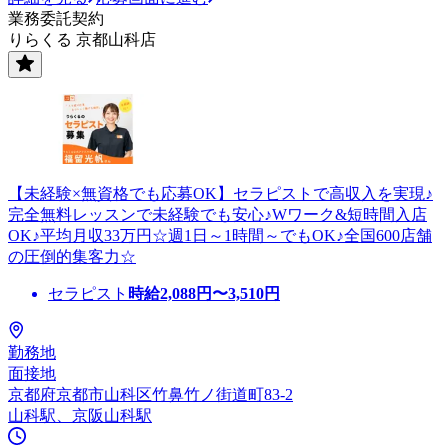
業務委託契約
りらくる 京都山科店
【未経験×無資格でも応募OK】セラピストで高収入を実現♪
完全無料レッスンで未経験でも安心♪Wワーク&短時間入店
OK♪平均月収33万円☆週1日～1時間～でもOK♪全国600店舗
の圧倒的集客力☆
セラピスト
時給
2,088
円〜
3,510
円
勤務地
面接地
京都府京都市山科区竹鼻竹ノ街道町83-2
山科駅、京阪山科駅