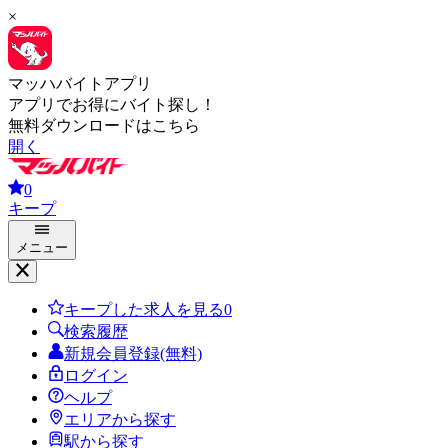
×
マッハバイトアプリ
アプリでお得にバイト探し！
無料ダウンロードはこちら
開く
0
キープ
メニュー
キープした求人を見る
0
検索履歴
新規会員登録(無料)
ログイン
ヘルプ
エリアから探す
駅から探す