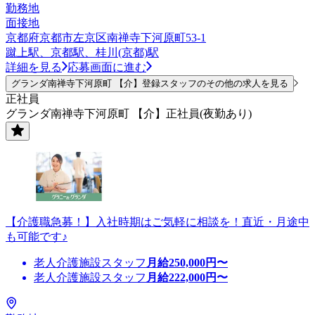
勤務地
面接地
京都府京都市左京区南禅寺下河原町53-1
蹴上駅、京都駅、桂川(京都)駅
詳細を見る
応募画面に進む
グランダ南禅寺下河原町 【介】登録スタッフのその他の求人を見る
正社員
グランダ南禅寺下河原町 【介】正社員(夜勤あり)
【介護職急募！】入社時期はご気軽に相談を！直近・月途中
も可能です♪
老人介護施設スタッフ
月給
250,000
円〜
老人介護施設スタッフ
月給
222,000
円〜