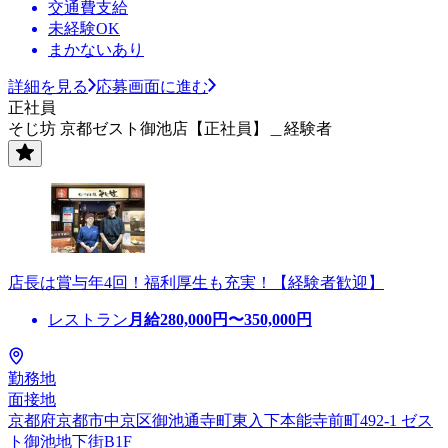
交通費支給
未経験OK
まかないあり
詳細を見る
応募画面に進む
正社員
そじ坊 京都ゼスト御池店【正社員】＿経験者
店長は賞与年4回！福利厚生も充実！【経験者歓迎】
レストラン
月給
280,000
円〜
350,000
円
勤務地
面接地
京都府京都市中京区御池通寺町東入下本能寺前町492-1 ゼス
ト御池地下街B1F