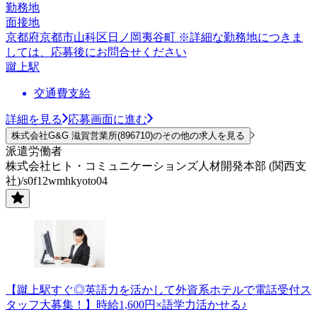
勤務地
面接地
京都府京都市山科区日ノ岡夷谷町 ※詳細な勤務地につきま
しては、応募後にお問合せください
蹴上駅
交通費支給
詳細を見る
応募画面に進む
株式会社G&G 滋賀営業所(896710)のその他の求人を見る
派遣労働者
株式会社ヒト・コミュニケーションズ人材開発本部 (関西支
社)/s0f12wmhkyoto04
【蹴上駅すぐ◎英語力を活かして外資系ホテルで電話受付ス
タッフ大募集！】時給1,600円×語学力活かせる♪