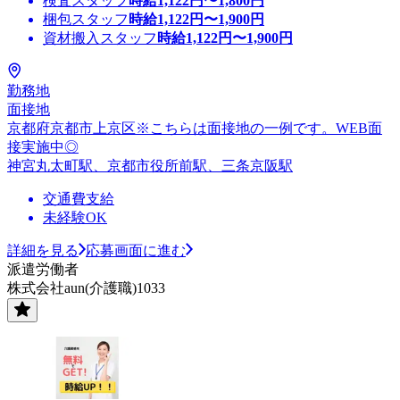
検査スタッフ
時給
1,122
円〜
1,800
円
梱包スタッフ
時給
1,122
円〜
1,900
円
資材搬入スタッフ
時給
1,122
円〜
1,900
円
勤務地
面接地
京都府京都市上京区※こちらは面接地の一例です。WEB面
接実施中◎
神宮丸太町駅、京都市役所前駅、三条京阪駅
交通費支給
未経験OK
詳細を見る
応募画面に進む
派遣労働者
株式会社aun(介護職)1033