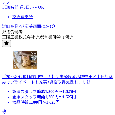
シフト
1日8時間 週3日からOK
交通費支給
詳細を見る
応募画面に進む
派遣労働者
三陽工業株式会社 京都営業所④_1/派京
【20～40代積極採用中！！】＼未経験者活躍中★／土日祝休
みでプライベートも充実♪資格取得支援もアリ◎
製造スタッフ
時給
1,300
円〜
1,625
円
倉庫スタッフ
時給
1,300
円〜
1,625
円
検品
時給
1,300
円〜
1,625
円