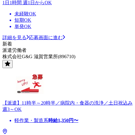
1日1時間 週1日からOK
未経験OK
短期OK
単発OK
詳細を見る
応募画面に進む
新着
派遣労働者
株式会社G&G 滋賀営業所(896710)
【派遣】11時半～20時半／病院内・食器の洗浄／土日祝込み
週3～OK
軽作業・製造系
時給
1,350
円〜