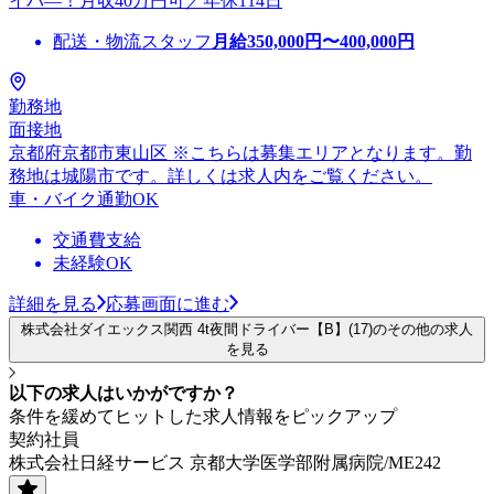
イバ―！月収40万円可／年休114日
配送・物流スタッフ
月給
350,000
円〜
400,000
円
勤務地
面接地
京都府京都市東山区 ※こちらは募集エリアとなります。勤
務地は城陽市です。詳しくは求人内をご覧ください。
車・バイク通勤OK
交通費支給
未経験OK
詳細を見る
応募画面に進む
株式会社ダイエックス関西 4t夜間ドライバー【B】(17)のその他の求人
を見る
以下の求人はいかがですか？
条件を緩めてヒットした求人情報をピックアップ
契約社員
株式会社日経サービス 京都大学医学部附属病院/ME242