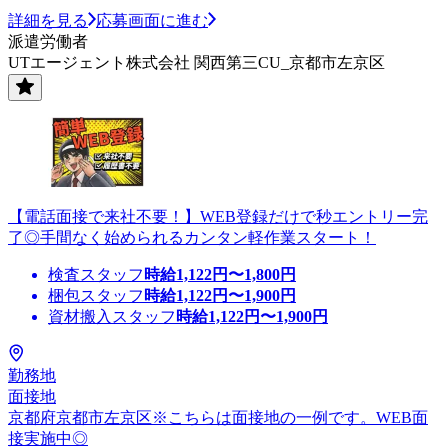
詳細を見る
応募画面に進む
派遣労働者
UTエージェント株式会社 関西第三CU_京都市左京区
【電話面接で来社不要！】WEB登録だけで秒エントリー完
了◎手間なく始められるカンタン軽作業スタート！
検査スタッフ
時給
1,122
円〜
1,800
円
梱包スタッフ
時給
1,122
円〜
1,900
円
資材搬入スタッフ
時給
1,122
円〜
1,900
円
勤務地
面接地
京都府京都市左京区※こちらは面接地の一例です。WEB面
接実施中◎