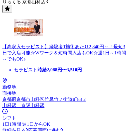
りらくる 京都山科店3
【高収入セラピスト】経験者1施術あたり2,840円～！最短3
日で入店可能☆Wワーク＆短時間入店もOK☆週1日～1時間
～でもOK♪
セラピスト
時給
2,088
円〜
3,510
円
勤務地
面接地
京都府京都市山科区竹鼻竹ノ街道町83-2
山科駅、京阪山科駅
シフト
1日1時間 週1日からOK
詳細を見る
応募画面に進む