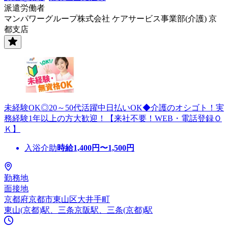
派遣労働者
マンパワーグループ株式会社 ケアサービス事業部(介護) 京
都支店
未経験OK◎20～50代活躍中日払いOK◆介護のオシゴト！実
務経験1年以上の方大歓迎！【来社不要！WEB・電話登録Ｏ
Ｋ】
入浴介助
時給
1,400
円〜
1,500
円
勤務地
面接地
京都府京都市東山区大井手町
東山(京都)駅、三条京阪駅、三条(京都)駅