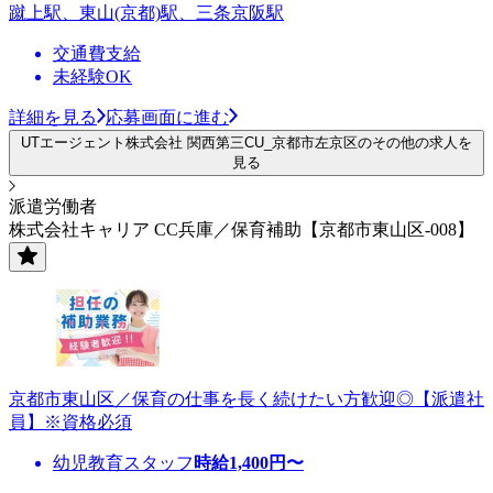
蹴上駅、東山(京都)駅、三条京阪駅
交通費支給
未経験OK
詳細を見る
応募画面に進む
UTエージェント株式会社 関西第三CU_京都市左京区のその他の求人を
見る
派遣労働者
株式会社キャリア CC兵庫／保育補助【京都市東山区-008】
京都市東山区／保育の仕事を長く続けたい方歓迎◎【派遣社
員】※資格必須
幼児教育スタッフ
時給
1,400
円〜