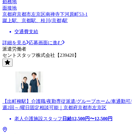
勤務地
面接地
京都府京都市左京区南禅寺下河原町53-1
蹴上駅、京都駅、桂川(京都)駅
交通費支給
詳細を見る
応募画面に進む
派遣労働者
セントスタッフ株式会社【239420】
【出町柳駅】介護職/夜勤専従派遣/グループホーム/車通勤可/
週2回～/曜日固定相談可能｜京都府京都市左京区
老人介護施設スタッフ
日給
12,500
円〜
12,500
円