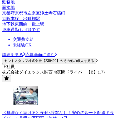
勤務地
面接地
京都府京都市左京区浄土寺石橋町
京阪本線 出町柳駅
地下鉄東西線 蹴上駅
※車通勤も可能です
交通費支給
未経験OK
詳細を見る
応募画面に進む
セントスタッフ株式会社【239420】のその他の求人を見る
正社員
株式会社ダイエックス関西 4t夜間ドライバー【B】(17)
《無理なく続ける》夜勤×接客なし！安心のルート配送ドラ