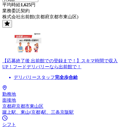
平均時給
1,625
円
業務委託契約
株式会社出前館(京都府京都市東山区)
【応募終了後 出前館での登録まで！】スキマ時間で収入
UP！フードデリバリーなら出前館で！
デリバリースタッフ
完全歩合給
勤務地
面接地
京都府京都市東山区
蹴上駅、東山(京都)駅、三条京阪駅
シフト