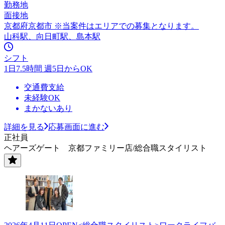
勤務地
面接地
京都府京都市 ※当案件はエリアでの募集となります。
山科駅、向日町駅、島本駅
シフト
1日7.5時間 週5日からOK
交通費支給
未経験OK
まかないあり
詳細を見る
応募画面に進む
正社員
ヘアーズゲート 京都ファミリー店/総合職スタイリスト