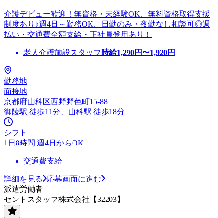
介護デビュー歓迎！無資格・未経験OK、無料資格取得支援
制度あり♪週4日～勤務OK、日勤のみ・夜勤なし相談可◎週
払い・交通費全額支給・正社員登用あり！
老人介護施設スタッフ
時給
1,290
円〜
1,920
円
勤務地
面接地
京都府山科区西野野色町15-88
御陵駅 徒歩11分、山科駅 徒歩18分
シフト
1日8時間 週4日からOK
交通費支給
詳細を見る
応募画面に進む
派遣労働者
セントスタッフ株式会社【32203】