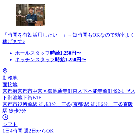
「時間を有効活用したい！」→短時間もOKなので効率よく
稼げます♪
ホールスタッフ
時給
1,250
円〜
キッチンスタッフ
時給
1,250
円〜
勤務地
面接地
京都府京都市中京区御池通寺町東入下本能寺前町492-1 ゼス
ト御池地下街B1F
京都市役所前駅 徒歩3分、三条(京都)駅 徒歩6分、三条京阪
駅 徒歩7分
シフト
1日4時間 週2日からOK