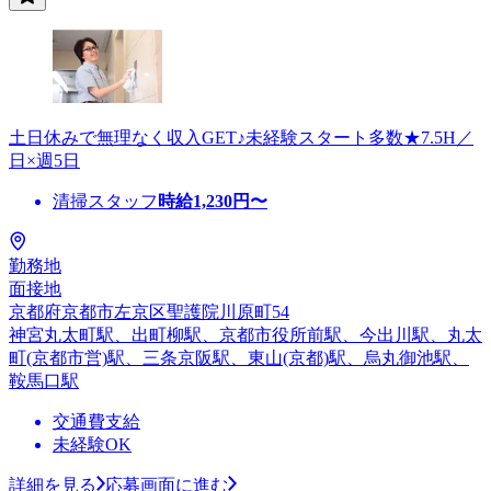
土日休みで無理なく収入GET♪未経験スタート多数★7.5H／
日×週5日
清掃スタッフ
時給
1,230
円〜
勤務地
面接地
京都府京都市左京区聖護院川原町54
神宮丸太町駅、出町柳駅、京都市役所前駅、今出川駅、丸太
町(京都市営)駅、三条京阪駅、東山(京都)駅、烏丸御池駅、
鞍馬口駅
交通費支給
未経験OK
詳細を見る
応募画面に進む