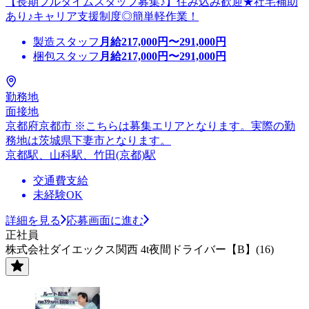
【長期フルタイムスタッフ募集♪】住み込み歓迎★社宅補助
あり♪キャリア支援制度◎簡単軽作業！
製造スタッフ
月給
217,000
円〜
291,000
円
梱包スタッフ
月給
217,000
円〜
291,000
円
勤務地
面接地
京都府京都市 ※こちらは募集エリアとなります。実際の勤
務地は茨城県下妻市となります。
京都駅、山科駅、竹田(京都)駅
交通費支給
未経験OK
詳細を見る
応募画面に進む
正社員
株式会社ダイエックス関西 4t夜間ドライバー【B】(16)