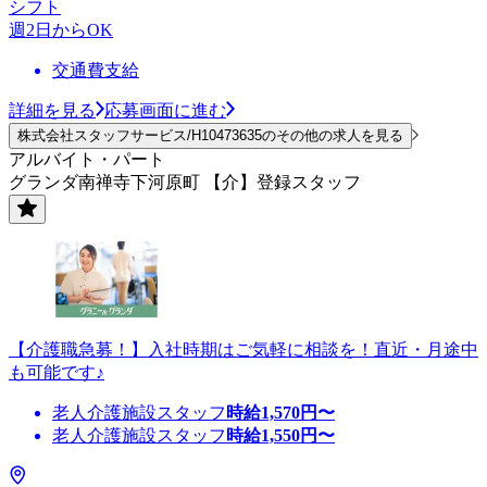
シフト
週2日からOK
交通費支給
詳細を見る
応募画面に進む
株式会社スタッフサービス/H10473635のその他の求人を見る
アルバイト・パート
グランダ南禅寺下河原町 【介】登録スタッフ
【介護職急募！】入社時期はご気軽に相談を！直近・月途中
も可能です♪
老人介護施設スタッフ
時給
1,570
円〜
老人介護施設スタッフ
時給
1,550
円〜