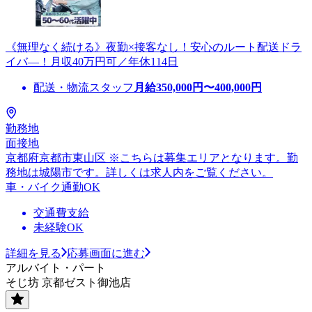
《無理なく続ける》夜勤×接客なし！安心のルート配送ドラ
イバ―！月収40万円可／年休114日
配送・物流スタッフ
月給
350,000
円〜
400,000
円
勤務地
面接地
京都府京都市東山区 ※こちらは募集エリアとなります。勤
務地は城陽市です。詳しくは求人内をご覧ください。
車・バイク通勤OK
交通費支給
未経験OK
詳細を見る
応募画面に進む
アルバイト・パート
そじ坊 京都ゼスト御池店