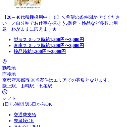
【20～40代積極採用中！！】＼希望の条件聞かせてくださ
い！／自分軸でお仕事を探そう♪製造・検品など多数ご用
意！わがままに応えます★
製造スタッフ
時給
1,200
円〜
2,000
円
倉庫スタッフ
時給
1,200
円〜
2,000
円
検品
時給
1,200
円〜
2,000
円
勤務地
面接地
京都府京都市 ※当案件はエリアでの募集となります。
蹴上駅、山科駅、七条駅
シフト
1日7.5時間 週5日からOK
交通費支給
未経験OK
まかないあり