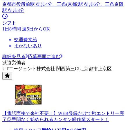
京都市役所前駅 徒歩4分、三条(京都)駅 徒歩6分、三条京阪
駅 徒歩8分
シフト
1日8時間 週5日からOK
交通費支給
まかないあり
詳細を見る
応募画面に進む
派遣労働者
UTエージェント株式会社 関西第三CU_京都市上京区
【電話面接で来社不要！】WEB登録だけで秒エントリー完
了◎手間なく始められるカンタン軽作業スタート！