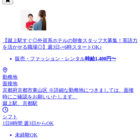
【蹴上駅すぐ◎外資系ホテルの朝食スタッフ大募集！英語力
を活かせる職場◎】週3日-×6時スタートOK♪
販売・ファッション・レンタル
時給
1,400
円〜
勤務地
面接地
京都府京都市東山区 ※詳細な勤務地につきましては、面接
時にご確認をお願いいたします。
蹴上駅、京都駅
シフト
1日8時間 週3日からOK
未経験OK