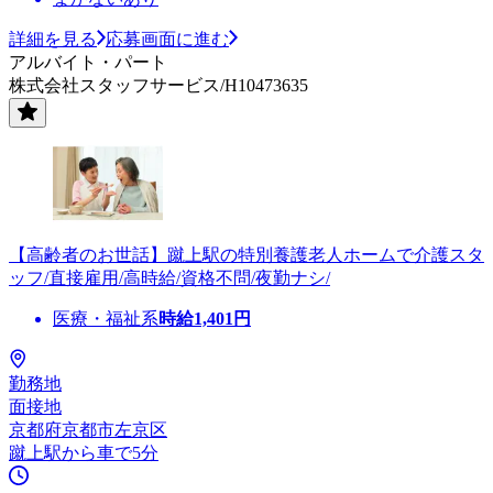
詳細を見る
応募画面に進む
アルバイト・パート
株式会社スタッフサービス/H10473635
【高齢者のお世話】蹴上駅の特別養護老人ホームで介護スタ
ッフ/直接雇用/高時給/資格不問/夜勤ナシ/
医療・福祉系
時給
1,401
円
勤務地
面接地
京都府京都市左京区
蹴上駅から車で5分