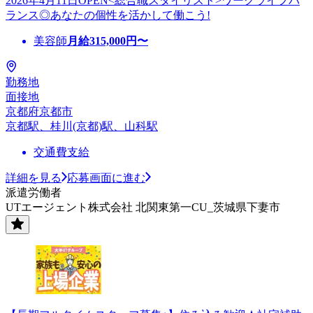
2026年4月11日OPEN<総合職スタイリスト>ワークライフバ
ランス◎あなたの個性を活かして働こう!
美容師
月給
315,000
円〜
勤務地
面接地
京都府京都市
京都駅、桂川(京都)駅、山科駅
交通費支給
詳細を見る
応募画面に進む
派遣労働者
UTエージェント株式会社 北関東第一CU_茨城県下妻市