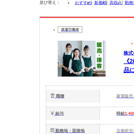
並び替え：
おすすめ
新着順
高収入
勤務
派遣労働者
株式
《
品
の
職種
家電販
給与
時給
1,40
勤務地・面接地
京都府京