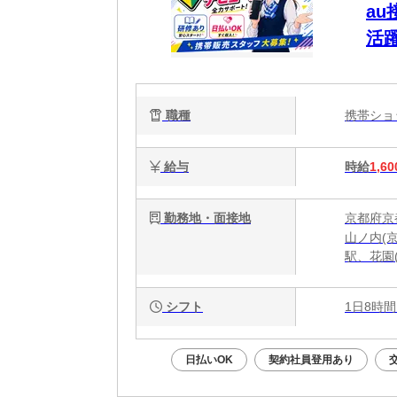
a
活
職種
携帯シ
給与
時給
1,60
勤務地・面接地
京都府京
山ノ内(
駅、花園
シフト
1日8時間
日払いOK
契約社員登用あり