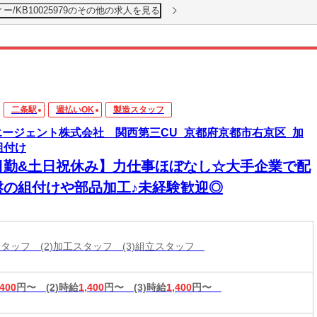
/KB10025979のその他の求人を見る
二条駅
週払いOK
製造スタッフ
エージェント株式会社 関西第三CU_京都府京都市右京区_加
組付け
日勤&土日祝休み】力仕事ほぼなし☆大手企業で配
盤の組付けや部品加工♪未経験歓迎◎
造スタッフ (2)加工スタッフ (3)組立スタッフ
,400
円〜
(2)時給
1,400
円〜
(3)時給
1,400
円〜