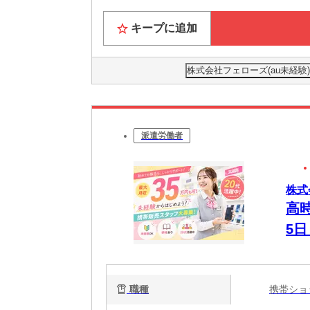
キープに追加
株式会社フェローズ(au未経験)OS
派遣労働者
株式会
高
5
職種
携帯シ