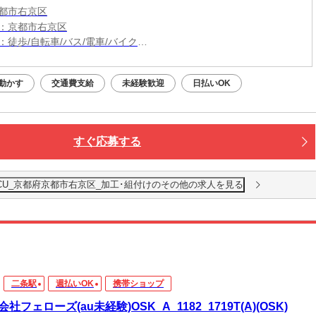
都市右京区
：京都市右京区
：徒歩/自転車/バス/電車/バイク
：西院駅から徒歩28分
動かす
交通費支給
未経験歓迎
日払いOK
すぐ応募する
CU_京都府京都市右京区_加工･組付けのその他の求人を見る
二条駅
週払いOK
携帯ショップ
社フェローズ(au未経験)OSK_A_1182_1719T(A)(OSK)