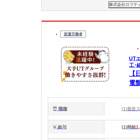
株式会社ロフティー
派遣労働者
UT
工･
【
電
職種
(1)製
給与
(1)時給
1