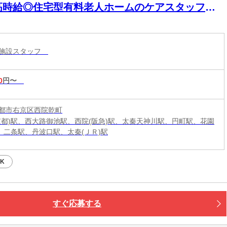
高時給◎住宅型有料老人ホームのケアスタッフパ
ト職員／西院駅から徒歩3分
護施設スタッフ
0
円〜
都市右京区西院乾町
京都)駅、西大路御池駅、西院(阪急)駅、太秦天神川駅、円町駅、花園
駅、二条駅、丹波口駅、太秦(ＪＲ)駅
K
すぐ応募する