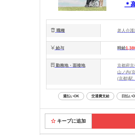
＊
ー
職種
老人介
給与
時給
1,38
勤務地・面接地
京都府京
山ノ内(
(京都)
週払いOK
交通費支給
日払いO
キープに追加