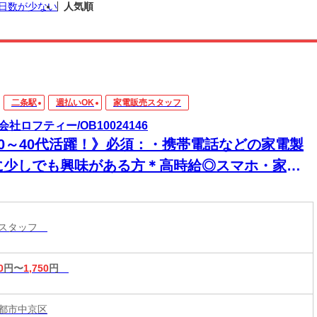
日数が少ない
人気順
二条駅
週払いOK
家電販売スタッフ
会社ロフティー/OB10024146
20～40代活躍！》必須：・携帯電話などの家電製
に少しでも興味がある方＊高時給◎スマホ・家電
保証契約・提案【円町駅から徒歩3分】
売スタッフ
0
円〜
1,750
円
都市中京区