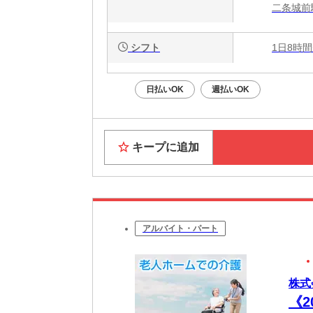
二条城前
シフト
1日8時間
日払いOK
週払いOK
キープに追加
アルバイト・パート
株式
《