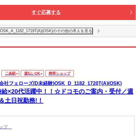
すぐ応募する
K_A_1182_1719T(A)(OSK)のその他の求人を見る
二条駅
週払いOK
携帯ショップ
社フェローズ(D未経験)OSK_D_1182_1720T(A)(OSK)
時給×20代活躍中！！☆ドコモのご案内・受付／週
日＆土日祝勤務!！
ョップ