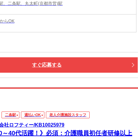
駅、二条駅、丸太町(京都市営)駅
からOK
すぐ応募する
二条駅
週払いOK
老人介護施設スタッフ
会社ロフティー/KB10025979
20～40代活躍！》必須：介護職員初任者研修以上