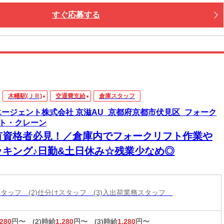
すぐ応募する
木幡駅(ＪＲ)
交通費支給
倉庫スタッフ
エージェント株式会社 京滋AU_京都府京都市伏見区_フォーク
ト・クレーン
有資格者必見！／倉庫内でフォークリフト作業や
ッキング♪日勤&土日休み☆残業少なめ◎
庫スタッフ (2)仕分けスタッフ (3)入出荷業務スタッフ
,280
円〜
(2)時給
1,280
円〜
(3)時給
1,280
円〜