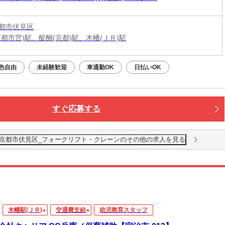
都市伏見区
京都市営)駅、醍醐(京都)駅、木幡(ＪＲ)駅
色自由
未経験歓迎
車通勤OK
日払いOK
すぐ応募する
都府京都市伏見区_フォークリフト・クレーンのその他の求人を見る
木幡駅(ＪＲ)
交通費支給
幼児教育スタッフ