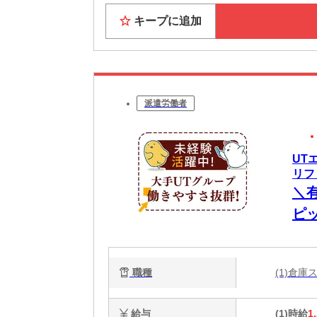
キープに追加
派遣労働者
UT
リフ
＼
ピ
職種
(1)倉
給与
(1)時給
1