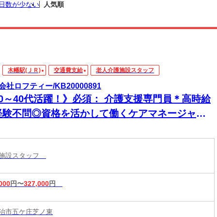
日数が少ない
人気順
木幡駅(ＪＲ)
交通費支給
老人介護施設スタッフ
会社ロフティー/KB20000891
20～40代活躍！》必須： 介護支援専門員＊高時給
経験不問◎資格を活かして働くケアマネージャー
週休2日×安定環境
護施設スタッフ
000
円〜
327,000
円
治市五ケ庄芝ノ東