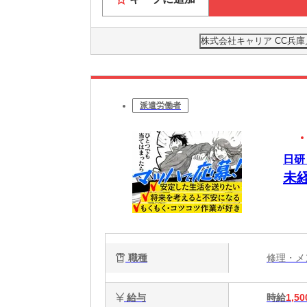
株式会社キャリア CC兵庫
派遣労働者
日研
未
職種
修理・
給与
時給
1,50