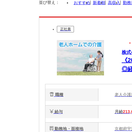
並び替え：
おすすめ
新着順
高収入
勤務
正社員
株式
《
◎
｜
職種
老人介
給与
月給
213,
勤務地・面接地
京都府宇