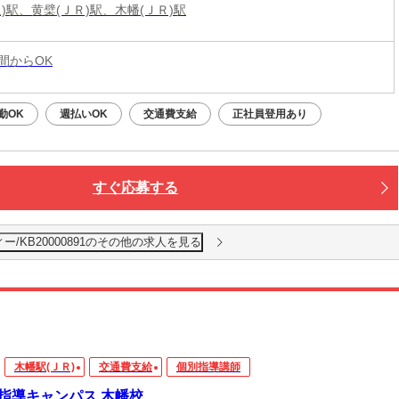
)駅、黄檗(ＪＲ)駅、木幡(ＪＲ)駅
時間からOK
勤OK
週払いOK
交通費支給
正社員登用あり
すぐ応募する
/KB20000891のその他の求人を見る
木幡駅(ＪＲ)
交通費支給
個別指導講師
指導キャンパス 木幡校