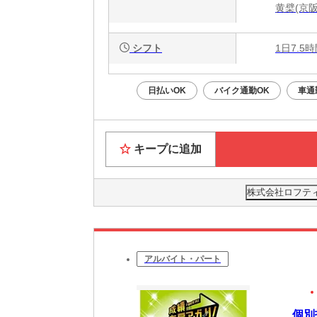
黄檗(京阪
シフト
1日7.5
日払いOK
バイク通勤OK
車通
キープに追加
株式会社ロフティー
アルバイト・パート
個別