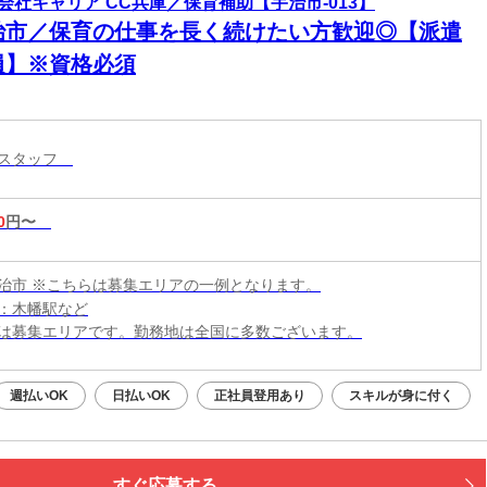
会社キャリア CC兵庫／保育補助【宇治市-013】
治市／保育の仕事を長く続けたい方歓迎◎【派遣
員】※資格必須
育スタッフ
0
円〜
治市 ※こちらは募集エリアの一例となります。
：木幡駅など
は募集エリアです。勤務地は全国に多数ございます。
週払いOK
日払いOK
正社員登用あり
スキルが身に付く
すぐ応募する