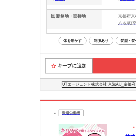
勤務地・面接地
京都府京
六地蔵(
体を動かす
制服あり
髪型・髪
キープに追加
UTエージェント株式会社 京滋AU_京
派遣労働者