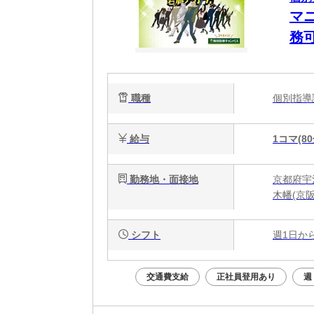
マ
務
職種
個別指
給与
1コマ(80
勤務地・面接地
京都府宇
木幡(京阪
シフト
週1日か
交通費支給
正社員登用あり
週