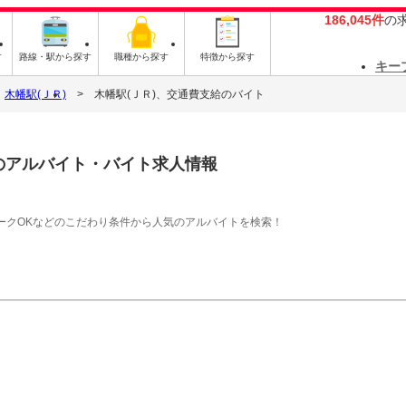
186,045件
の
す
路線・駅から探す
職種から探す
特徴から探す
キー
木幡駅(ＪＲ)
木幡駅(ＪＲ)、交通費支給のバイト
のアルバイト・バイト求人情報
ークOKなどのこだわり条件から人気のアルバイトを検索！