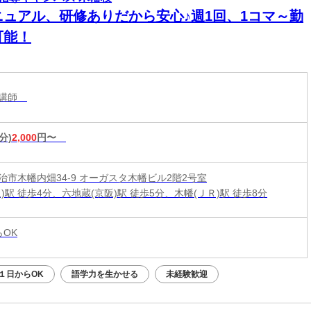
ニュアル、研修ありだから安心♪週1回、1コマ～勤
可能！
導講師
分)
2,000
円〜
治市木幡内畑34-9 オーガスタ木幡ビル2階2号室
)駅 徒歩4分、六地蔵(京阪)駅 徒歩5分、木幡(ＪＲ)駅 徒歩8分
らOK
１日からOK
語学力を生かせる
未経験歓迎