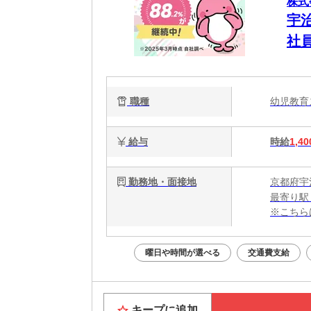
株式
宇
社
職種
幼児教
給与
時給
1,40
勤務地・面接地
京都府宇
最寄り駅
※こちら
曜日や時間が選べる
交通費支給
キープに追加