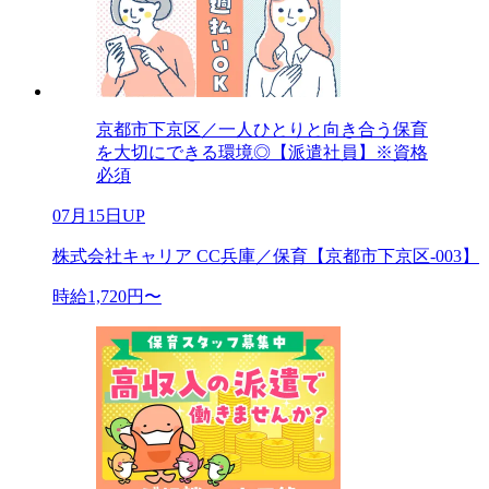
京都市下京区／一人ひとりと向き合う保育
を大切にできる環境◎【派遣社員】※資格
必須
07月15日UP
株式会社キャリア CC兵庫／保育【京都市下京区-003】
時給1,720円〜