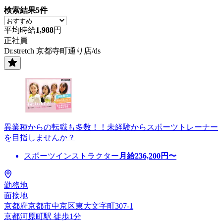
検索結果
5
件
平均時給
1,988
円
正社員
Dr.stretch 京都寺町通り店/ds
異業種からの転職も多数！！未経験からスポーツトレーナー
を目指しませんか？
スポーツインストラクター
月給
236,200
円〜
勤務地
面接地
京都府京都市中京区東大文字町307-1
京都河原町駅 徒歩1分