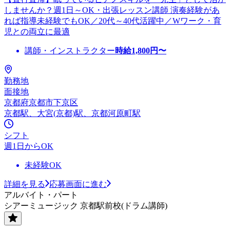
しませんか？週1日～OK・出張レッスン講師 演奏経験があ
れば指導未経験でもOK／20代～40代活躍中／Wワーク・育
児との両立に最適
講師・インストラクター
時給
1,800
円〜
勤務地
面接地
京都府京都市下京区
京都駅、大宮(京都)駅、京都河原町駅
シフト
週1日からOK
未経験OK
詳細を見る
応募画面に進む
アルバイト・パート
シアーミュージック 京都駅前校(ドラム講師)