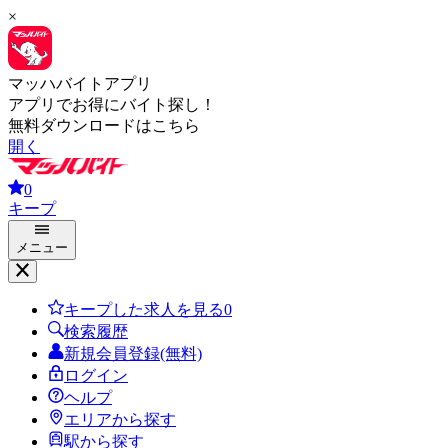
×
マッハバイトアプリ
アプリでお得にバイト探し！
無料ダウンロードはこちら
開く
0
キープ
メニュー
キープした求人を見る
0
検索履歴
新規会員登録(無料)
ログイン
ヘルプ
エリアから探す
駅から探す