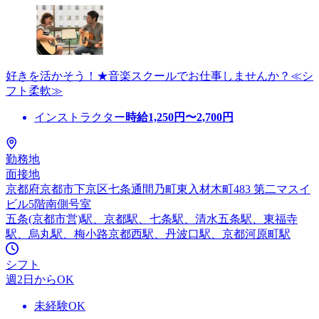
好きを活かそう！★音楽スクールでお仕事しませんか？≪シ
フト柔軟≫
インストラクター
時給
1,250
円〜
2,700
円
勤務地
面接地
京都府京都市下京区七条通間乃町東入材木町483 第二マスイ
ビル5階南側号室
五条(京都市営)駅、京都駅、七条駅、清水五条駅、東福寺
駅、烏丸駅、梅小路京都西駅、丹波口駅、京都河原町駅
シフト
週2日からOK
未経験OK