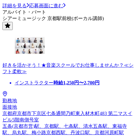
詳細を見る
応募画面に進む
アルバイト・パート
シアーミュージック 京都駅前校(ボーカル講師)
好きを活かそう！★音楽スクールでお仕事しませんか？≪シ
フト柔軟≫
インストラクター
時給
1,250
円〜
2,700
円
勤務地
面接地
京都府京都市下京区七条通間乃町東入材木町483 第二マスイ
ビル5階南側号室
五条(京都市営)駅、京都駅、七条駅、清水五条駅、東福寺
駅、烏丸駅、梅小路京都西駅、丹波口駅、京都河原町駅