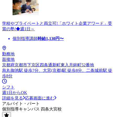
学校やプライベートと両立可!「ホワイト企業アワード」受
賞の塾!◆週1日～
個別指導講師
時給
1,130
円〜
勤務地
面接地
京都府京都市下京区四条通新町東入月鉾町52番地
烏丸御池駅 徒歩7分、大宮(京都)駅 徒歩8分、二条城前駅 徒
歩8分
シフト
週1日からOK
詳細を見る
応募画面に進む
アルバイト・パート
個別指導キャンパス 四条大宮校