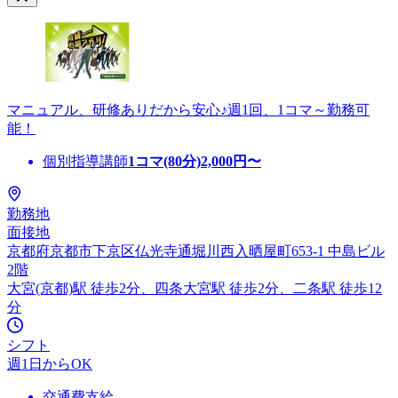
マニュアル、研修ありだから安心♪週1回、1コマ～勤務可
能！
個別指導講師
1コマ(80分)
2,000
円〜
勤務地
面接地
京都府京都市下京区仏光寺通堀川西入晒屋町653-1 中島ビル
2階
大宮(京都)駅 徒歩2分、四条大宮駅 徒歩2分、二条駅 徒歩12
分
シフト
週1日からOK
交通費支給