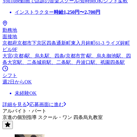
YouTube動画で話題の音楽スクール/短時間OK/シフト柔軟
インストラクター
時給
1,250
円〜
2,700
円
勤務地
面接地
京都府京都市下京区四条通新町東入月鉾町61-3 ライズ鉾町
ビル9F
大宮(京都)駅、烏丸駅、四条(京都市営)駅、烏丸御池駅、四
条大宮駅、二条城前駅、二条駅、丹波口駅、祇園四条駅
シフト
週2日からOK
未経験OK
詳細を見る
応募画面に進む
アルバイト・パート
京進の個別指導 スクール・ワン 四条烏丸教室