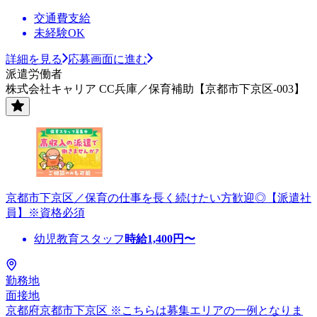
交通費支給
未経験OK
詳細を見る
応募画面に進む
派遣労働者
株式会社キャリア CC兵庫／保育補助【京都市下京区-003】
京都市下京区／保育の仕事を長く続けたい方歓迎◎【派遣社
員】※資格必須
幼児教育スタッフ
時給
1,400
円〜
勤務地
面接地
京都府京都市下京区 ※こちらは募集エリアの一例となりま