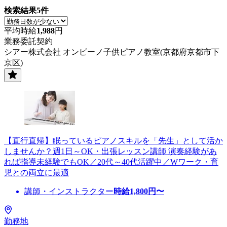
検索結果
5
件
平均時給
1,988
円
業務委託契約
シアー株式会社 オンピーノ子供ピアノ教室(京都府京都市下
京区)
【直行直帰】眠っているピアノスキルを「先生」として活か
しませんか？週1日～OK・出張レッスン講師 演奏経験があ
れば指導未経験でもOK／20代～40代活躍中／Wワーク・育
児との両立に最適
講師・インストラクター
時給
1,800
円〜
勤務地