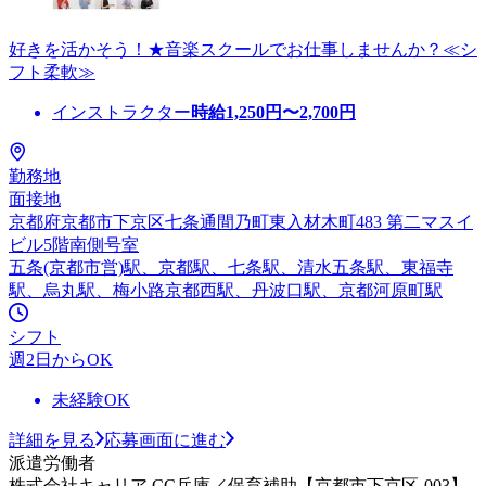
好きを活かそう！★音楽スクールでお仕事しませんか？≪シ
フト柔軟≫
インストラクター
時給
1,250
円〜
2,700
円
勤務地
面接地
京都府京都市下京区七条通間乃町東入材木町483 第二マスイ
ビル5階南側号室
五条(京都市営)駅、京都駅、七条駅、清水五条駅、東福寺
駅、烏丸駅、梅小路京都西駅、丹波口駅、京都河原町駅
シフト
週2日からOK
未経験OK
詳細を見る
応募画面に進む
派遣労働者
株式会社キャリア CC兵庫／保育補助【京都市下京区-003】