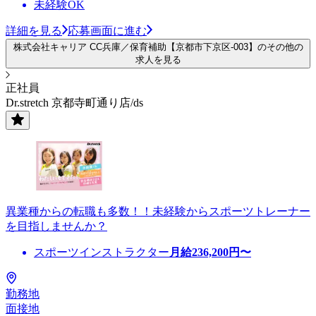
未経験OK
詳細を見る
応募画面に進む
株式会社キャリア CC兵庫／保育補助【京都市下京区-003】のその他の
求人を見る
正社員
Dr.stretch 京都寺町通り店/ds
異業種からの転職も多数！！未経験からスポーツトレーナー
を目指しませんか？
スポーツインストラクター
月給
236,200
円〜
勤務地
面接地