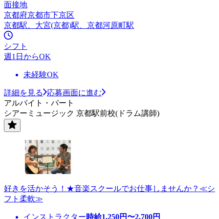
面接地
京都府京都市下京区
京都駅、大宮(京都)駅、京都河原町駅
シフト
週1日からOK
未経験OK
詳細を見る
応募画面に進む
アルバイト・パート
シアーミュージック 京都駅前校(ドラム講師)
好きを活かそう！★音楽スクールでお仕事しませんか？≪シ
フト柔軟≫
インストラクター
時給
1,250
円〜
2,700
円