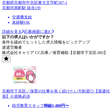
京都府京都市中京区東大文字町307-1
京都河原町駅 徒歩1分
交通費支給
未経験OK
詳細を見る
応募画面に進む
以下の求人はいかがですか？
条件を緩めてヒットした求人情報をピックアップ
派遣労働者
株式会社キャリア CC兵庫／保育補助【京都市下京区-002】
京都市下京区／保育の仕事を長く続けたい方歓迎◎【派遣社
員】※資格必須
幼児教育スタッフ
時給
1,400
円〜