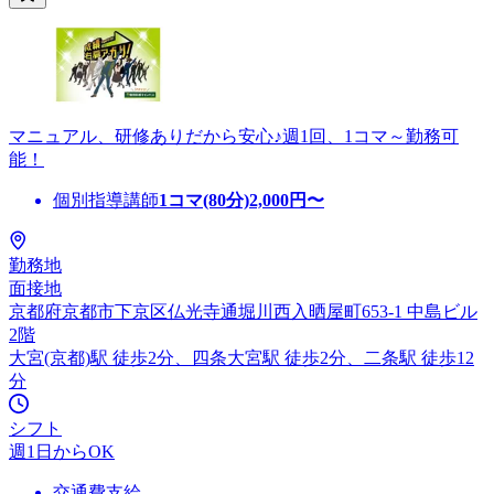
マニュアル、研修ありだから安心♪週1回、1コマ～勤務可
能！
個別指導講師
1コマ(80分)
2,000
円〜
勤務地
面接地
京都府京都市下京区仏光寺通堀川西入晒屋町653-1 中島ビル
2階
大宮(京都)駅 徒歩2分、四条大宮駅 徒歩2分、二条駅 徒歩12
分
シフト
週1日からOK
交通費支給