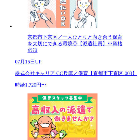
京都市下京区／一人ひとりと向き合う保育
を大切にできる環境◎【派遣社員】※資格
必須
07月15日UP
株式会社キャリア CC兵庫／保育【京都市下京区-003】
時給1,720円〜