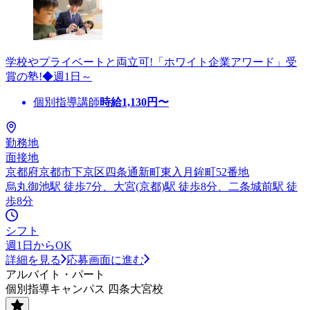
学校やプライベートと両立可!「ホワイト企業アワード」受
賞の塾!◆週1日～
個別指導講師
時給
1,130
円〜
勤務地
面接地
京都府京都市下京区四条通新町東入月鉾町52番地
烏丸御池駅 徒歩7分、大宮(京都)駅 徒歩8分、二条城前駅 徒
歩8分
シフト
週1日からOK
詳細を見る
応募画面に進む
アルバイト・パート
個別指導キャンパス 四条大宮校