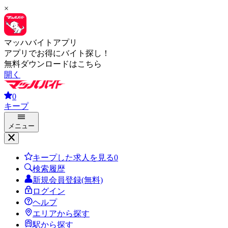
×
マッハバイトアプリ
アプリでお得にバイト探し！
無料ダウンロードはこちら
開く
0
キープ
メニュー
キープした求人を見る
0
検索履歴
新規会員登録(無料)
ログイン
ヘルプ
エリアから探す
駅から探す