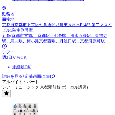
勤務地
面接地
京都府京都市下京区七条通間乃町東入材木町483 第二マスイ
ビル5階南側号室
五条(京都市営)駅、京都駅、七条駅、清水五条駅、東福寺
駅、烏丸駅、梅小路京都西駅、丹波口駅、京都河原町駅
シフト
週2日からOK
未経験OK
詳細を見る
応募画面に進む
アルバイト・パート
シアーミュージック 京都駅前校(ボーカル講師)