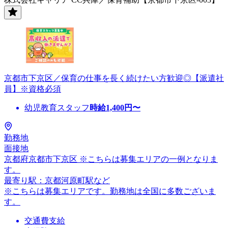
京都市下京区／保育の仕事を長く続けたい方歓迎◎【派遣社
員】※資格必須
幼児教育スタッフ
時給
1,400
円〜
勤務地
面接地
京都府京都市下京区 ※こちらは募集エリアの一例となりま
す。
最寄り駅：京都河原町駅など
※こちらは募集エリアです。勤務地は全国に多数ございま
す。
交通費支給