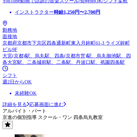
YouTube動画で話題の音楽スクール/短時間OK/シフト柔軟
インストラクター
時給
1,250
円〜
2,700
円
勤務地
面接地
京都府京都市下京区四条通新町東入月鉾町61-3 ライズ鉾町
ビル9F
大宮(京都)駅、烏丸駅、四条(京都市営)駅、烏丸御池駅、四
条大宮駅、二条城前駅、二条駅、丹波口駅、祇園四条駅
シフト
週2日からOK
未経験OK
詳細を見る
応募画面に進む
アルバイト・パート
京進の個別指導 スクール・ワン 四条烏丸教室