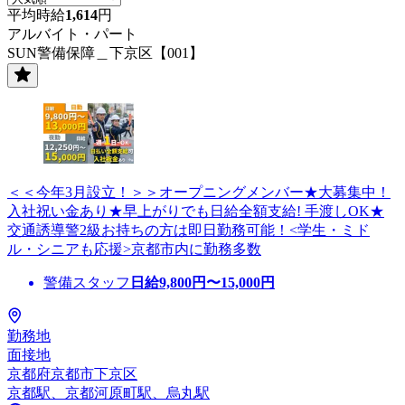
平均時給
1,614
円
アルバイト・パート
SUN警備保障＿下京区【001】
＜＜今年3月設立！＞＞オープニングメンバー★大募集中！
入社祝い金あり★早上がりでも日給全額支給! 手渡しOK★
交通誘導警2級お持ちの方は即日勤務可能！<学生・ミド
ル・シニアも応援>京都市内に勤務多数
警備スタッフ
日給
9,800
円〜
15,000
円
勤務地
面接地
京都府京都市下京区
京都駅、京都河原町駅、烏丸駅