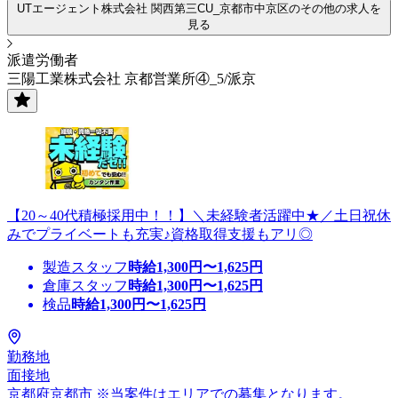
UTエージェント株式会社 関西第三CU_京都市中京区のその他の求人を
見る
派遣労働者
三陽工業株式会社 京都営業所④_5/派京
【20～40代積極採用中！！】＼未経験者活躍中★／土日祝休
みでプライベートも充実♪資格取得支援もアリ◎
製造スタッフ
時給
1,300
円〜
1,625
円
倉庫スタッフ
時給
1,300
円〜
1,625
円
検品
時給
1,300
円〜
1,625
円
勤務地
面接地
京都府京都市 ※当案件はエリアでの募集となります。