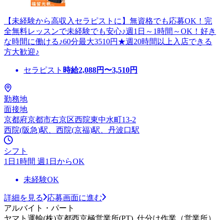
【未経験から高収入セラピストに】無資格でも応募OK！完
全無料レッスンで未経験でも安心♪週1日～1時間～OK！好き
な時間に働ける♪60分最大3510円★週20時間以上入店できる
方大歓迎♪
セラピスト
時給
2,088
円〜
3,510
円
勤務地
面接地
京都府京都市右京区西院東中水町13-2
西院(阪急)駅、西院(京福)駅、丹波口駅
シフト
1日1時間 週1日からOK
未経験OK
詳細を見る
応募画面に進む
アルバイト・パート
ヤマト運輸(株)京都西京極営業所(PT)_仕分け作業（営業所）