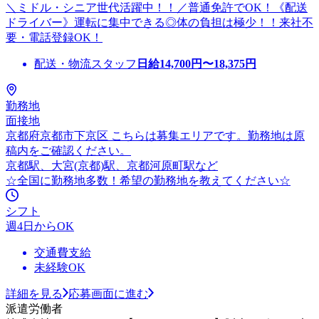
＼ミドル・シニア世代活躍中！！／普通免許でOK！《配送
ドライバー》運転に集中できる◎体の負担は極少！！来社不
要・電話登録OK！
配送・物流スタッフ
日給
14,700
円〜
18,375
円
勤務地
面接地
京都府京都市下京区 こちらは募集エリアです。勤務地は原
稿内をご確認ください。
京都駅、大宮(京都)駅、京都河原町駅など
☆全国に勤務地多数！希望の勤務地を教えてください☆
シフト
週4日からOK
交通費支給
未経験OK
詳細を見る
応募画面に進む
派遣労働者