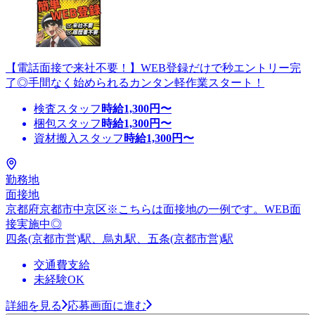
【電話面接で来社不要！】WEB登録だけで秒エントリー完
了◎手間なく始められるカンタン軽作業スタート！
検査スタッフ
時給
1,300
円〜
梱包スタッフ
時給
1,300
円〜
資材搬入スタッフ
時給
1,300
円〜
勤務地
面接地
京都府京都市中京区※こちらは面接地の一例です。WEB面
接実施中◎
四条(京都市営)駅、烏丸駅、五条(京都市営)駅
交通費支給
未経験OK
詳細を見る
応募画面に進む