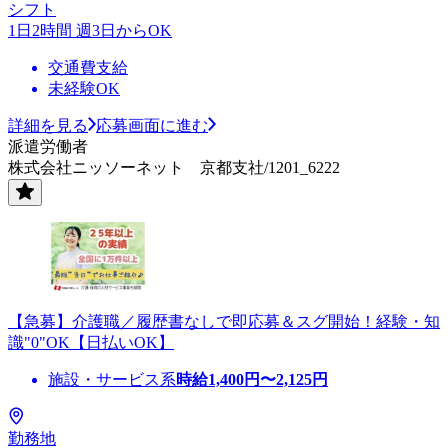
シフト
1日2時間 週3日からOK
交通費支給
未経験OK
詳細を見る
応募画面に進む
派遣労働者
株式会社ニッソーネット 京都支社/1201_6222
【急募】介護職／履歴書なしで即応募＆スグ開始！経験・知
識"0"OK【日払いOK】
施設・サービス系
時給
1,400
円〜
2,125
円
勤務地