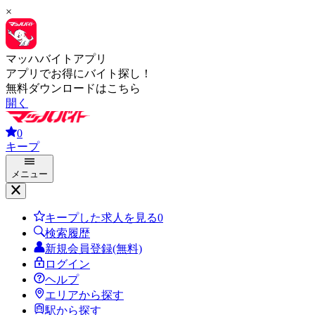
×
マッハバイトアプリ
アプリでお得にバイト探し！
無料ダウンロードはこちら
開く
0
キープ
メニュー
キープした求人を見る
0
検索履歴
新規会員登録(無料)
ログイン
ヘルプ
エリアから探す
駅から探す