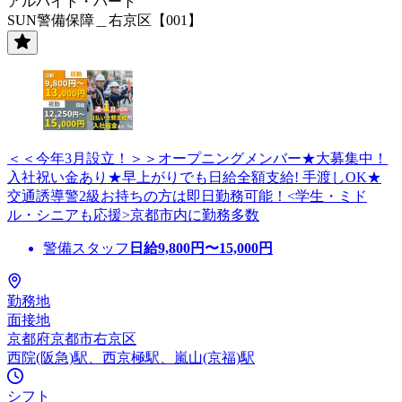
アルバイト・パート
SUN警備保障＿右京区【001】
＜＜今年3月設立！＞＞オープニングメンバー★大募集中！
入社祝い金あり★早上がりでも日給全額支給! 手渡しOK★
交通誘導警2級お持ちの方は即日勤務可能！<学生・ミド
ル・シニアも応援>京都市内に勤務多数
警備スタッフ
日給
9,800
円〜
15,000
円
勤務地
面接地
京都府京都市右京区
西院(阪急)駅、西京極駅、嵐山(京福)駅
シフト