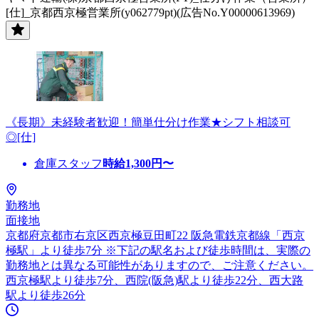
[仕]_京都西京極営業所(y062779pt)(広告No.Y00000613969)
《長期》未経験者歓迎！簡単仕分け作業★シフト相談可
◎[仕]
倉庫スタッフ
時給
1,300
円〜
勤務地
面接地
京都府京都市右京区西京極豆田町22 阪急電鉄京都線「西京
極駅」より徒歩7分 ※下記の駅名および徒歩時間は、実際の
勤務地とは異なる可能性がありますので、ご注意ください。
西京極駅より徒歩7分、西院(阪急)駅より徒歩22分、西大路
駅より徒歩26分