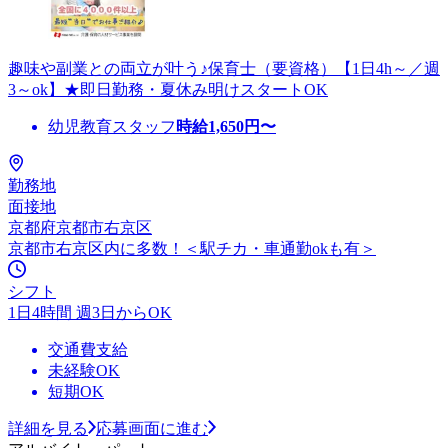
趣味や副業との両立が叶う♪保育士（要資格）【1日4h～／週
3～ok】★即日勤務・夏休み明けスタートOK
幼児教育スタッフ
時給
1,650
円〜
勤務地
面接地
京都府京都市右京区
京都市右京区内に多数！＜駅チカ・車通勤okも有＞
シフト
1日4時間 週3日からOK
交通費支給
未経験OK
短期OK
詳細を見る
応募画面に進む