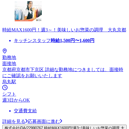
時給MAX1600円！週3～！美味しいお惣菜の調理 大丸京都
キッチンスタッフ
時給
1,500
円〜
1,600
円
勤務地
面接地
京都府京都市下京区 詳細な勤務地につきましては、面接時
にご確認をお願いいたします
烏丸駅
シフト
週3日からOK
交通費支給
詳細を見る
応募画面に進む
株式会社iDA/22990767 時給MAX1600円!週3~!美味しいお惣菜の調理 大