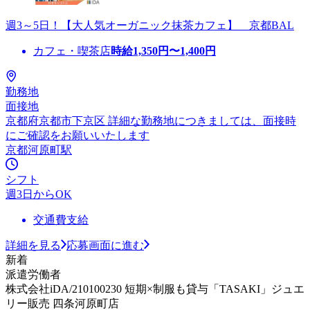
週3～5日！【大人気オーガニック抹茶カフェ】 京都BAL
カフェ・喫茶店
時給
1,350
円〜
1,400
円
勤務地
面接地
京都府京都市下京区 詳細な勤務地につきましては、面接時
にご確認をお願いいたします
京都河原町駅
シフト
週3日からOK
交通費支給
詳細を見る
応募画面に進む
新着
派遣労働者
株式会社iDA/210100230 短期×制服も貸与「TASAKI」ジュエ
リー販売 四条河原町店