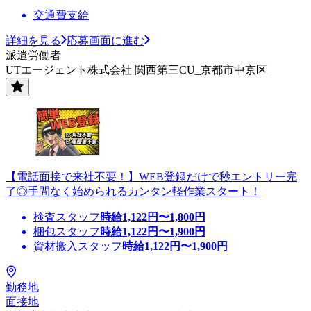
交通費支給
詳細を見る
応募画面に進む
派遣労働者
UTエージェント株式会社 関西第三CU_京都市中京区
【電話面接で来社不要！】WEB登録だけで秒エントリー完
了◎手間なく始められるカンタン軽作業スタート！
検査スタッフ
時給
1,122
円〜
1,800
円
梱包スタッフ
時給
1,122
円〜
1,900
円
資材搬入スタッフ
時給
1,122
円〜
1,900
円
勤務地
面接地