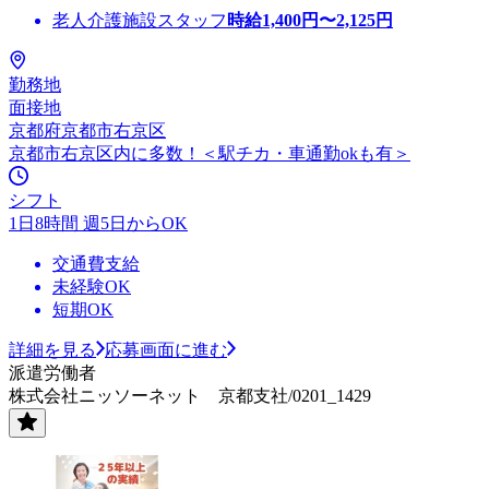
老人介護施設スタッフ
時給
1,400
円〜
2,125
円
勤務地
面接地
京都府京都市右京区
京都市右京区内に多数！＜駅チカ・車通勤okも有＞
シフト
1日8時間 週5日からOK
交通費支給
未経験OK
短期OK
詳細を見る
応募画面に進む
派遣労働者
株式会社ニッソーネット 京都支社/0201_1429