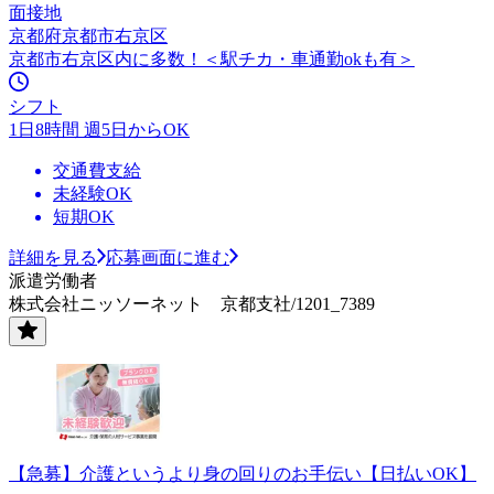
面接地
京都府京都市右京区
京都市右京区内に多数！＜駅チカ・車通勤okも有＞
シフト
1日8時間 週5日からOK
交通費支給
未経験OK
短期OK
詳細を見る
応募画面に進む
派遣労働者
株式会社ニッソーネット 京都支社/1201_7389
【急募】介護というより身の回りのお手伝い【日払いOK】