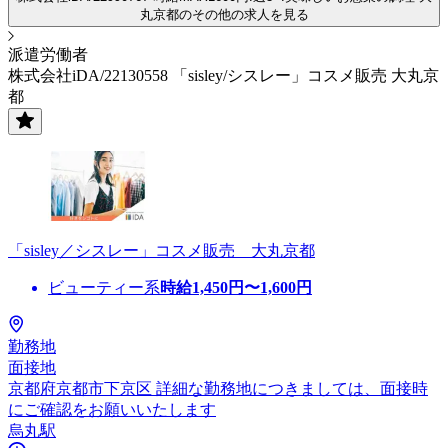
丸京都のその他の求人を見る
派遣労働者
株式会社iDA/22130558 「sisley/シスレー」コスメ販売 大丸京
都
「sisley／シスレー」コスメ販売 大丸京都
ビューティー系
時給
1,450
円〜
1,600
円
勤務地
面接地
京都府京都市下京区 詳細な勤務地につきましては、面接時
にご確認をお願いいたします
烏丸駅