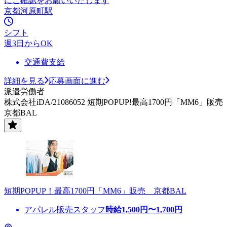
にご確認をお願いいたします
京都河原町駅
シフト
週3日からOK
交通費支給
詳細を見る
応募画面に進む
派遣労働者
株式会社iDA/21086052 短期POPUP!最高1700円「MM6」販売
京都BAL
短期POPUP！最高1700円「MM6」販売 京都BAL
アパレル販売スタッフ
時給
1,500
円〜
1,700
円