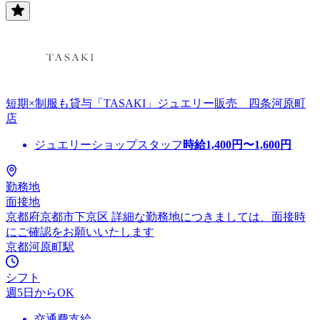
短期×制服も貸与「TASAKI」ジュエリー販売 四条河原町
店
ジュエリーショップスタッフ
時給
1,400
円〜
1,600
円
勤務地
面接地
京都府京都市下京区 詳細な勤務地につきましては、面接時
にご確認をお願いいたします
京都河原町駅
シフト
週5日からOK
交通費支給