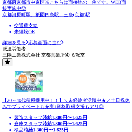
京都府京都市中京区※こちらは面接地の一例です。WEB面
接実施中◎
京都河原町駅、祇園四条駅、三条(京都)駅
交通費支給
未経験OK
詳細を見る
応募画面に進む
派遣労働者
三陽工業株式会社 京都営業所④_6/派京
【20～40代積極採用中！！】＼未経験者活躍中★／土日祝休
みでプライベートも充実♪資格取得支援もアリ◎
製造スタッフ
時給
1,300
円〜
1,625
円
倉庫スタッフ
時給
1,300
円〜
1,625
円
検品
時給
1,300
円〜
1,625
円