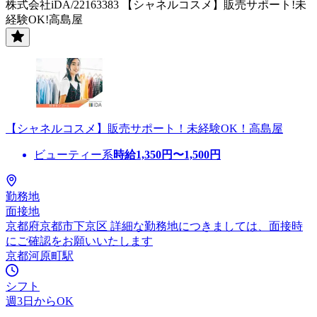
株式会社iDA/22163383 【シャネルコスメ】販売サポート!未
経験OK!高島屋
【シャネルコスメ】販売サポート！未経験OK！高島屋
ビューティー系
時給
1,350
円〜
1,500
円
勤務地
面接地
京都府京都市下京区 詳細な勤務地につきましては、面接時
にご確認をお願いいたします
京都河原町駅
シフト
週3日からOK