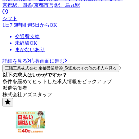
京都駅、四条(京都市営)駅、烏丸駅
シフト
1日7.5時間 週5日からOK
交通費支給
未経験OK
まかないあり
詳細を見る
応募画面に進む
三陽工業株式会社 京都営業所④_5/派京のその他の求人を見る
以下の求人はいかがですか？
条件を緩めてヒットした求人情報をピックアップ
派遣労働者
株式会社アズスタッフ