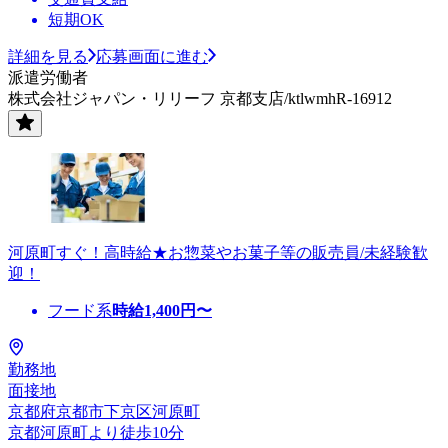
短期OK
詳細を見る
応募画面に進む
派遣労働者
株式会社ジャパン・リリーフ 京都支店/ktlwmhR-16912
河原町すぐ！高時給★お惣菜やお菓子等の販売員/未経験歓
迎！
フード系
時給
1,400
円〜
勤務地
面接地
京都府京都市下京区河原町
京都河原町より徒歩10分