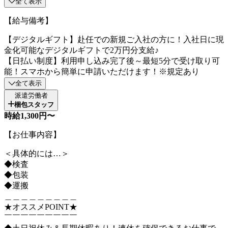
全て表示
【給与備考】
【デジタルギフト】赴任での新規ご入社の方に！入社日に現
金化可能なデジタルギフトで2万円分支給♪
【日払い制度】利用申し込み完了後～最短5分で受け取り可
能！スマホから簡単に申請いただけます！※規定あり
全て表示
派遣労働者
梱包スタッフ
時給1,300円〜
【お仕事内容】
＜具体的には…＞
◆検査
◆包装
◆運搬
＿＿＿＿＿＿＿＿＿
★オススメPOINT★
￣￣￣￣￣￣￣￣￣