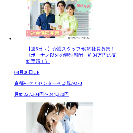
【週5日～】介護スタッフ/契約社員募集！
《ボーナス以外の特別報酬、約34万円の支
給実績！》
08月06日UP
京都桂ケアセンターそよ風/9270
月給227,304円〜244,320円