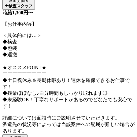
派遣労働者
検査スタッフ
時給1,300円〜
【お仕事内容】
＜具体的には…＞
◆検査
◆包装
◆運搬
＿＿＿＿＿＿＿＿＿
★オススメPOINT★
￣￣￣￣￣￣￣￣￣
◆土日祝休み＆長期休暇あり！連休を確保できるお仕事で
す！
◆残業ほぼなし♪自分時間もしっかり取れます◎
◆未経験OK！丁寧なサポートがあるのでどなたでも安心で
す！
詳細については面談時にご説明させていただきます。
派遣先の状況等によっては当該案件への配属が難しい場合が
あります。