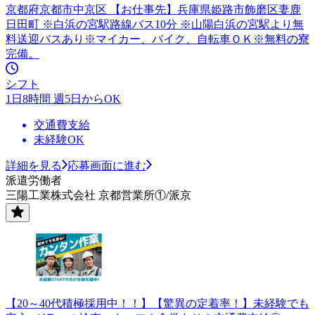
京都府京都市中京区 【お仕事先】兵庫県姫路市飾磨区妻鹿
日田町 ※白浜の宮駅路線バス10分 ※山陽白浜の宮駅より無
料送迎バスあり※マイカー、バイク、自転車ＯＫ※無料の寮
完備。
シフト
1日8時間 週5日からOK
交通費支給
未経験OK
詳細を見る
応募画面に進む
派遣労働者
三陽工業株式会社 京都営業所①/派京
【20～40代積極採用中！！】【驚異の定着率！】未経験でも