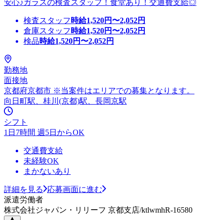
安心♪ガラスの検査スタッフ！食堂あり！交通費支給◎
検査スタッフ
時給
1,520
円〜
2,052
円
倉庫スタッフ
時給
1,520
円〜
2,052
円
検品
時給
1,520
円〜
2,052
円
勤務地
面接地
京都府京都市 ※当案件はエリアでの募集となります。
向日町駅、桂川(京都)駅、長岡京駅
シフト
1日7時間 週5日からOK
交通費支給
未経験OK
まかないあり
詳細を見る
応募画面に進む
派遣労働者
株式会社ジャパン・リリーフ 京都支店/ktlwmhR-16580