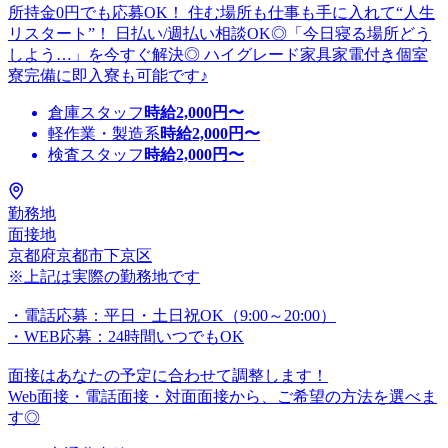
所持金0円でも応募OK！ 住む場所も仕事も手に入れて“人生
リスタート”！ 日払い/週払い相談OK◎「今日寝る場所どう
しよう…」を今すぐ解決◎ ハイグレード家具家電付き個室
寮完備に即入寮も可能です♪
倉庫スタッフ
時給
2,000
円〜
軽作業・製造系
時給
2,000
円〜
検査スタッフ
時給
2,000
円〜
勤務地
面接地
京都府京都市下京区
※上記は実際の勤務地です
・電話応募：平日・土日祝OK（9:00～20:00）
・WEB応募：24時間いつでもOK
面接はあなたの予定に合わせて調整します！
Web面接・電話面接・対面面接から、ご希望の方法を選べま
す◎