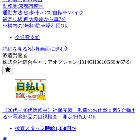
勤務地:京都市南区
通勤方法:徒歩/車/バス/自転車/バイク
最寄り駅:西大路駅から車7分
※構内の(無料)駐車場利用OK
交通費支給
詳細を見る
応募画面に進む
派遣労働者
株式会社綜合キャリアオプション(1314GH0810G60★67-S)
【20代～40代活躍中】社保完備・派遣のお仕事☆週5で働け
る☆電池部品の目視検査・測定/日払いOK
検査スタッフ
時給
1,350
円〜