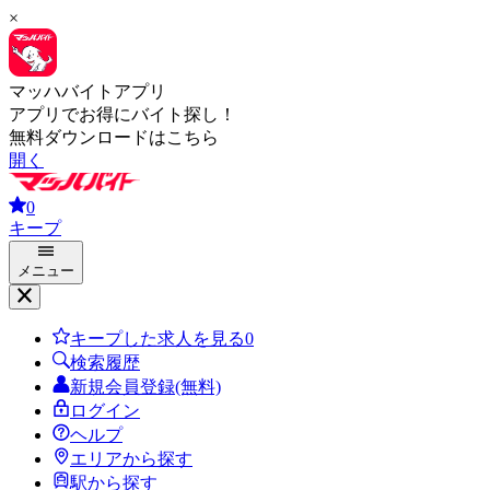
×
マッハバイトアプリ
アプリでお得にバイト探し！
無料ダウンロードはこちら
開く
0
キープ
メニュー
キープした求人を見る
0
検索履歴
新規会員登録(無料)
ログイン
ヘルプ
エリアから探す
駅から探す