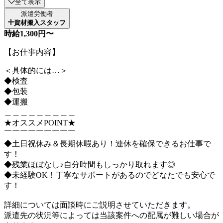
全て表示
派遣労働者
資材搬入スタッフ
時給1,300円〜
【お仕事内容】
＜具体的には…＞
◆検査
◆包装
◆運搬
＿＿＿＿＿＿＿＿＿
★オススメPOINT★
￣￣￣￣￣￣￣￣￣
◆土日祝休み＆長期休暇あり！連休を確保できるお仕事で
す！
◆残業ほぼなし♪自分時間もしっかり取れます◎
◆未経験OK！丁寧なサポートがあるのでどなたでも安心で
す！
詳細については面談時にご説明させていただきます。
派遣先の状況等によっては当該案件への配属が難しい場合が