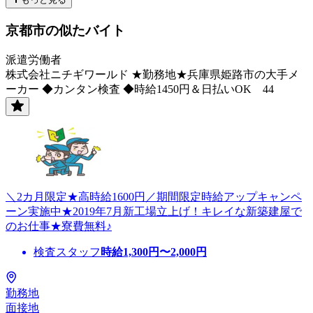
京都市の似たバイト
派遣労働者
株式会社ニチギワールド ★勤務地★兵庫県姫路市の大手メ
ーカー ◆カンタン検査 ◆時給1450円＆日払いOK 44
＼2カ月限定★高時給1600円／期間限定時給アップキャンペ
ーン実施中★2019年7月新工場立上げ！キレイな新築建屋で
のお仕事★寮費無料♪
検査スタッフ
時給
1,300
円〜
2,000
円
勤務地
面接地