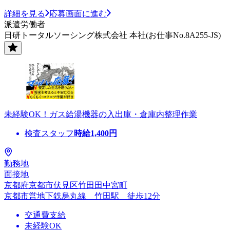
詳細を見る
応募画面に進む
派遣労働者
日研トータルソーシング株式会社 本社(お仕事No.8A255-JS)
未経験OK！ガス給湯機器の入出庫・倉庫内整理作業
検査スタッフ
時給
1,400
円
勤務地
面接地
京都府京都市伏見区竹田田中宮町
京都市営地下鉄烏丸線 竹田駅 徒歩12分
交通費支給
未経験OK