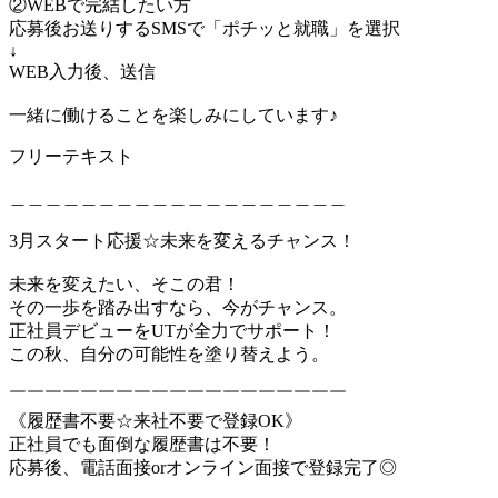
②WEBで完結したい方
応募後お送りするSMSで「ポチッと就職」を選択
↓
WEB入力後、送信
一緒に働けることを楽しみにしています♪
フリーテキスト
＿＿＿＿＿＿＿＿＿＿＿＿＿＿＿＿＿＿＿
3月スタート応援☆未来を変えるチャンス！
未来を変えたい、そこの君！
その一歩を踏み出すなら、今がチャンス。
正社員デビューをUTが全力でサポート！
この秋、自分の可能性を塗り替えよう。
￣￣￣￣￣￣￣￣￣￣￣￣￣￣￣￣￣￣￣
《履歴書不要☆来社不要で登録OK》
正社員でも面倒な履歴書は不要！
応募後、電話面接orオンライン面接で登録完了◎