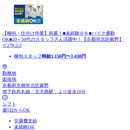
【梱包・仕分け作業】急募！■未経験ＯＫ■バイク通勤
OK■20～50代のスタッフさん活躍中！【京都市北区紫野】
Ｃ279-2-2
梱包スタッフ
時給
1,150
円〜
1,438
円
勤務地
面接地
京都府京都市北区紫野
地下鉄烏丸線「北大路駅」より徒歩10分
シフト
週5日からOK
交通費支給
未経験OK