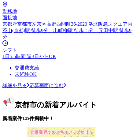
勤務地
面接地
京都府京都市左京区高野西開町36-2020 洛北阪急スクエア内
茶山(京都)駅 徒歩9分、出町柳駅 徒歩15分、元田中駅 徒歩9
分
シフト
1日5.5時間 週3日からOK
交通費支給
未経験OK
詳細を見る
応募画面に進む
京都市の新着アルバイト
新着案件145件掲載中！