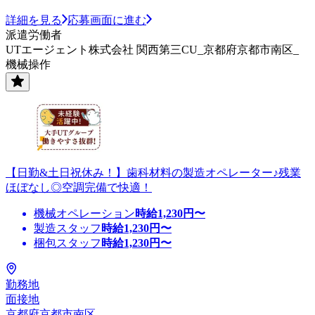
詳細を見る
応募画面に進む
派遣労働者
UTエージェント株式会社 関西第三CU_京都府京都市南区_
機械操作
【日勤&土日祝休み！】歯科材料の製造オペレーター♪残業
ほぼなし◎空調完備で快適！
機械オペレーション
時給
1,230
円〜
製造スタッフ
時給
1,230
円〜
梱包スタッフ
時給
1,230
円〜
勤務地
面接地
京都府京都市南区