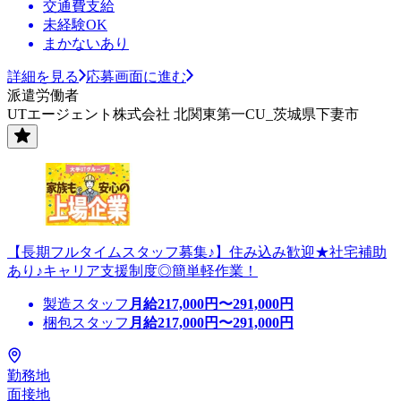
交通費支給
未経験OK
まかないあり
詳細を見る
応募画面に進む
派遣労働者
UTエージェント株式会社 北関東第一CU_茨城県下妻市
【長期フルタイムスタッフ募集♪】住み込み歓迎★社宅補助
あり♪キャリア支援制度◎簡単軽作業！
製造スタッフ
月給
217,000
円〜
291,000
円
梱包スタッフ
月給
217,000
円〜
291,000
円
勤務地
面接地