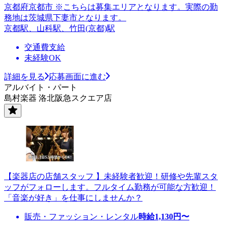
京都府京都市 ※こちらは募集エリアとなります。実際の勤
務地は茨城県下妻市となります。
京都駅、山科駅、竹田(京都)駅
交通費支給
未経験OK
詳細を見る
応募画面に進む
アルバイト・パート
島村楽器 洛北阪急スクエア店
【楽器店の店舗スタッフ 】未経験者歓迎！研修や先輩スタ
ッフがフォローします。フルタイム勤務が可能な方歓迎！
「音楽が好き」を仕事にしませんか？
販売・ファッション・レンタル
時給
1,130
円〜