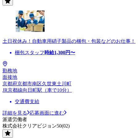
土日祝休み！自動車用硝子製品の梱包・包装などのお仕事！
梱包スタッフ
時給
1,300
円〜
勤務地
面接地
京都府京都市南区久世東土川町
JR京都線向日町駅（車で10分）
交通費支給
詳細を見る
応募画面に進む
派遣労働者
株式会社クリアビジョン50(02)