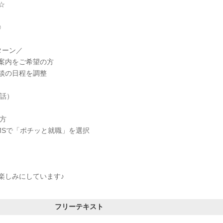
☆
◎
ターン／
案内をご希望の方
談の日程を調整
電話）
方
MSで「ポチッと就職」を選択
楽しみにしています♪
フリーテキスト