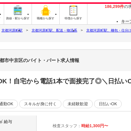
186,299件
の
す
路線・駅から探す
職種から探す
特徴から探す
キー
京都河原町駅
京都河原町駅、配送・物流系
京都河原町駅、梱包・仕分
_京都市中京区のバイト・パート求人情報
OK！自宅から電話1本で面接完了◎＼日払い
通勤OK
スキルが身に付く
未経験歓迎
日払いOK
給与
検査スタッフ：
時給1,300円〜