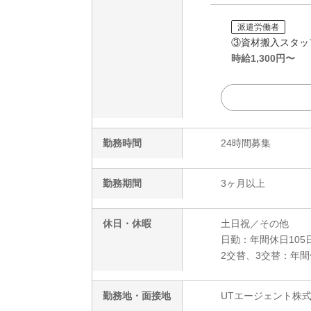
派遣労働者
③資材搬入スタッ
時給
1,300
円〜
勤務時間
24時間募集
勤務期間
3ヶ月以上
休日・休暇
土日祝／その他
日勤：年間休日105日
2交替、3交替：年間休
勤務地・面接地
UTエージェント株式