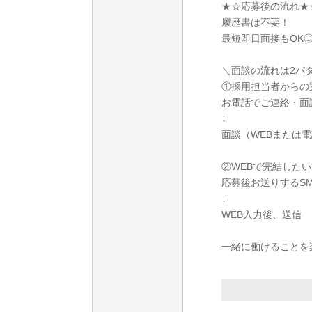
★☆応募後の流れ★
履歴書は不要！
最短即日面接もOK
＼面談の流れは2パ
①採用担当者からの
お電話でご連絡・面
↓
面談（WEBまたは
②WEBで完結したい
応募後お送りするS
↓
WEB入力後、送信
一緒に働けることを