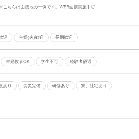
※こちらは面接地の一例です。WEB面接実施中◎
歓迎
主婦(夫)歓迎
長期歓迎
未経験者OK
学生不可
経験者優遇
度あり
労災完備
研修あり
寮、社宅あり