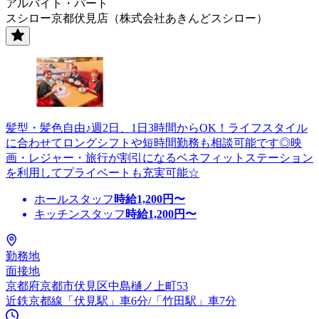
アルバイト・パート
スシロー京都伏見店（株式会社あきんどスシロー）
髪型・髪色自由♪週2日、1日3時間からOK！ライフスタイル
に合わせてロングシフトや短時間勤務も相談可能です◎映
画・レジャー・旅行が割引になるベネフィットステーション
を利用してプライベートも充実可能☆
ホールスタッフ
時給
1,200
円〜
キッチンスタッフ
時給
1,200
円〜
勤務地
面接地
京都府京都市伏見区中島樋ノ上町53
近鉄京都線「伏見駅」車6分/「竹田駅」車7分