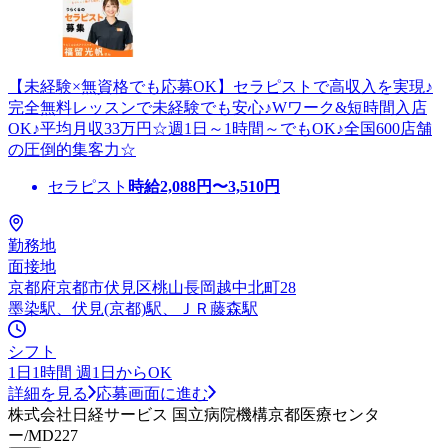
【未経験×無資格でも応募OK】セラピストで高収入を実現♪
完全無料レッスンで未経験でも安心♪Wワーク&短時間入店
OK♪平均月収33万円☆週1日～1時間～でもOK♪全国600店舗
の圧倒的集客力☆
セラピスト
時給
2,088
円〜
3,510
円
勤務地
面接地
京都府京都市伏見区桃山長岡越中北町28
墨染駅、伏見(京都)駅、ＪＲ藤森駅
シフト
1日1時間 週1日からOK
詳細を見る
応募画面に進む
株式会社日経サービス 国立病院機構京都医療センタ
ー/MD227