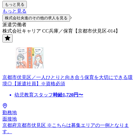
もっと見る
もっと見る
株式会社央進のその他の求人を見る
派遣労働者
株式会社キャリア CC兵庫／保育【京都市伏見区-014】
京都市伏見区／一人ひとりと向き合う保育を大切にできる環
境◎【派遣社員】※資格必須
幼児教育スタッフ
時給
1,720
円〜
勤務地
面接地
京都府京都市伏見区 ※こちらは募集エリアの一例となりま
す。