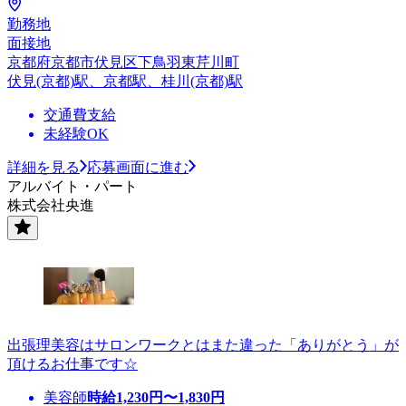
勤務地
面接地
京都府京都市伏見区下鳥羽東芹川町
伏見(京都)駅、京都駅、桂川(京都)駅
交通費支給
未経験OK
詳細を見る
応募画面に進む
アルバイト・パート
株式会社央進
出張理美容はサロンワークとはまた違った「ありがとう」が
頂けるお仕事です☆
美容師
時給
1,230
円〜
1,830
円