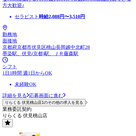
方大歓迎♪
セラピスト
時給
2,088
円〜
3,510
円
勤務地
面接地
京都府京都市伏見区桃山長岡越中北町28
墨染駅、伏見(京都)駅、ＪＲ藤森駅
シフト
1日1時間 週1日からOK
未経験OK
詳細を見る
応募画面に進む
りらくる 伏見桃山店1のその他の求人を見る
業務委託契約
りらくる 伏見桃山店