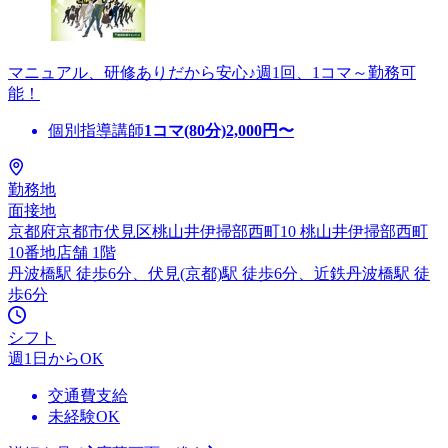
マニュアル、研修ありだから安心♪週1回、1コマ～勤務可
能！
個別指導講師
1コマ(80分)
2,000
円〜
勤務地
面接地
京都府京都市伏見区桃山井伊掃部西町10 桃山井伊掃部西町
10番地店舗 1階
丹波橋駅 徒歩6分、伏見(京都)駅 徒歩6分、近鉄丹波橋駅 徒
歩6分
シフト
週1日からOK
交通費支給
未経験OK