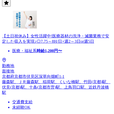
【土日祝休み】女性活躍中!医療器材の洗浄・滅菌業務で安
定した収入を実現♪◎7.75～8H/日×週2～3日or週5日
医療・福祉系
時給
1,200
円〜
勤務地
面接地
京都府京都市伏見区深草向畑町1-1
藤森駅、ＪＲ藤森駅、稲荷駅、くいな橋駅、竹田(京都)駅、
伏見(京都)駅、十条(京都市営)駅、上鳥羽口駅、近鉄丹波橋
駅
交通費支給
未経験OK