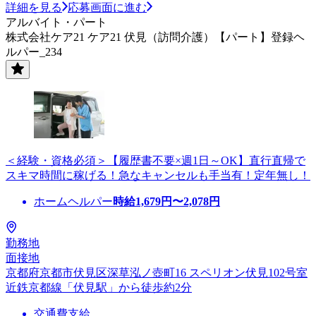
詳細を見る
応募画面に進む
アルバイト・パート
株式会社ケア21 ケア21 伏見（訪問介護）【パート】登録ヘ
ルパー_234
＜経験・資格必須＞【履歴書不要×週1日～OK】直行直帰で
スキマ時間に稼げる！急なキャンセルも手当有！定年無し！
ホームヘルパー
時給
1,679
円〜
2,078
円
勤務地
面接地
京都府京都市伏見区深草泓ノ壺町16 スペリオン伏見102号室
近鉄京都線「伏見駅」から徒歩約2分
交通費支給