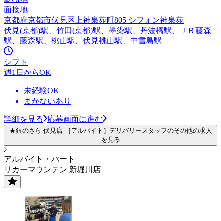
面接地
京都府京都市伏見区上神泉苑町805 シフォン神泉苑
伏見(京都)駅、竹田(京都)駅、墨染駅、丹波橋駅、ＪＲ藤森
駅、藤森駅、桃山駅、伏見桃山駅、中書島駅
シフト
週1日からOK
未経験OK
まかないあり
詳細を見る
応募画面に進む
★銀のさら 伏見店 ［アルバイト］デリバリースタッフのその他の求人
を見る
アルバイト・パート
リカーマウンテン 新堀川店