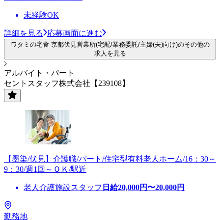
未経験OK
詳細を見る
応募画面に進む
ワタミの宅食 京都伏見営業所(宅配/業務委託/主婦(夫)向け)のその他の
求人を見る
アルバイト・パート
セントスタッフ株式会社【239108】
【墨染/伏見】介護職/パート/住宅型有料老人ホーム/16：30～
9：30/週1回～ＯＫ/駅近
老人介護施設スタッフ
日給
20,000
円〜
20,000
円
勤務地