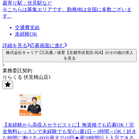
最寄り駅：伏見駅など
※こちらは募集エリアです。勤務地は全国に多数ございま
す。
交通費支給
未経験OK
詳細を見る
応募画面に進む
株式会社キャリア CC兵庫／保育【京都市伏見区-014】のその他の求人
を見る
業務委託契約
りらくる 伏見桃山店1
【未経験から高収入セラピストに】無資格でも応募OK！完
全無料レッスンで未経験でも安心♪週1日～1時間～OK！好き
な時間に働ける♪60分最大3510円★週20時間以上入店できる