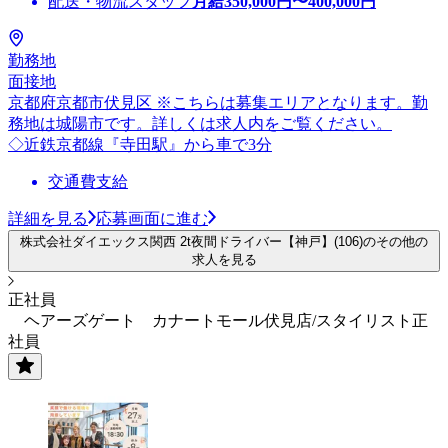
配送・物流スタッフ
月給
350,000
円〜
400,000
円
勤務地
面接地
京都府京都市伏見区 ※こちらは募集エリアとなります。勤
務地は城陽市です。詳しくは求人内をご覧ください。
◇近鉄京都線『寺田駅』から車で3分
交通費支給
詳細を見る
応募画面に進む
株式会社ダイエックス関西 2t夜間ドライバー【神戸】(106)のその他の
求人を見る
正社員
ヘアーズゲート カナートモール伏見店/スタイリスト正
社員