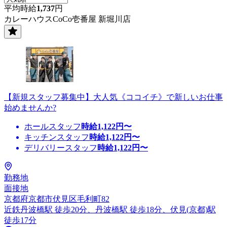
平均時給
1,737
円
カレーハウスCoCo壱番屋 新堀川店
【新規スタッフ募集中】大人気《ココイチ》で新しいお仕事
始めませんか?
ホールスタッフ
時給
1,122
円〜
キッチンスタッフ
時給
1,122
円〜
デリバリースタッフ
時給
1,122
円〜
勤務地
面接地
京都府京都市伏見区毛利町82
近鉄丹波橋駅 徒歩20分、丹波橋駅 徒歩18分、伏見(京都)駅
徒歩17分