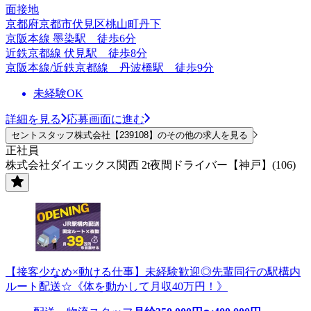
面接地
京都府京都市伏見区桃山町丹下
京阪本線 墨染駅 徒歩6分
近鉄京都線 伏見駅 徒歩8分
京阪本線/近鉄京都線 丹波橋駅 徒歩9分
未経験OK
詳細を見る
応募画面に進む
セントスタッフ株式会社【239108】のその他の求人を見る
正社員
株式会社ダイエックス関西 2t夜間ドライバー【神戸】(106)
【接客少なめ×動ける仕事】未経験歓迎◎先輩同行の駅構内
ルート配送☆《体を動かして月収40万円！》