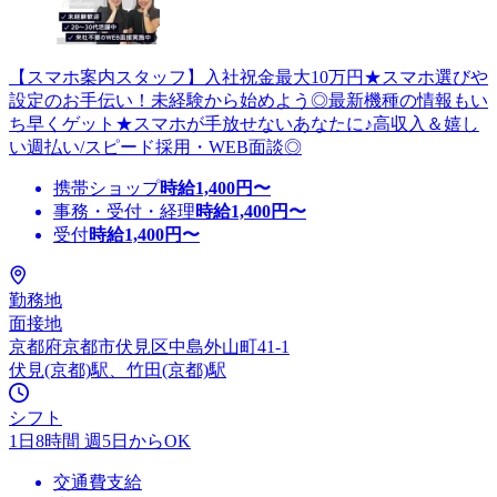
【スマホ案内スタッフ】入社祝金最大10万円★スマホ選びや
設定のお手伝い！未経験から始めよう◎最新機種の情報もい
ち早くゲット★スマホが手放せないあなたに♪高収入＆嬉し
い週払い/スピード採用・WEB面談◎
携帯ショップ
時給
1,400
円〜
事務・受付・経理
時給
1,400
円〜
受付
時給
1,400
円〜
勤務地
面接地
京都府京都市伏見区中島外山町41-1
伏見(京都)駅、竹田(京都)駅
シフト
1日8時間 週5日からOK
交通費支給