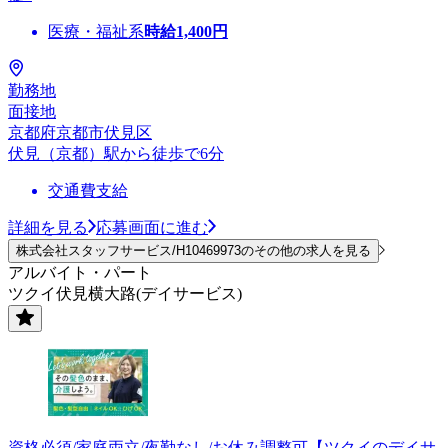
医療・福祉系
時給
1,400
円
勤務地
面接地
京都府京都市伏見区
伏見（京都）駅から徒歩で6分
交通費支給
詳細を見る
応募画面に進む
株式会社スタッフサービス/H10469973のその他の求人を見る
アルバイト・パート
ツクイ伏見横大路(デイサービス)
資格必須/家庭両立/夜勤なし/お休み調整可【ツクイのデイサ