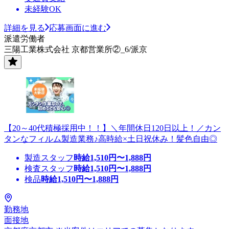
未経験OK
詳細を見る
応募画面に進む
派遣労働者
三陽工業株式会社 京都営業所②_6/派京
【20～40代積極採用中！！】＼年間休日120日以上！／カン
タンなフィルム製造業務♪高時給×土日祝休み！髪色自由◎
製造スタッフ
時給
1,510
円〜
1,888
円
検査スタッフ
時給
1,510
円〜
1,888
円
検品
時給
1,510
円〜
1,888
円
勤務地
面接地