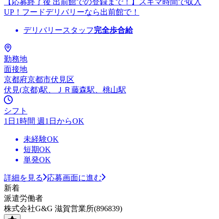
【応募終了後 出前館での登録まで！】スキマ時間で収入
UP！フードデリバリーなら出前館で！
デリバリースタッフ
完全歩合給
勤務地
面接地
京都府京都市伏見区
伏見(京都)駅、ＪＲ藤森駅、桃山駅
シフト
1日1時間 週1日からOK
未経験OK
短期OK
単発OK
詳細を見る
応募画面に進む
新着
派遣労働者
株式会社G&G 滋賀営業所(896839)