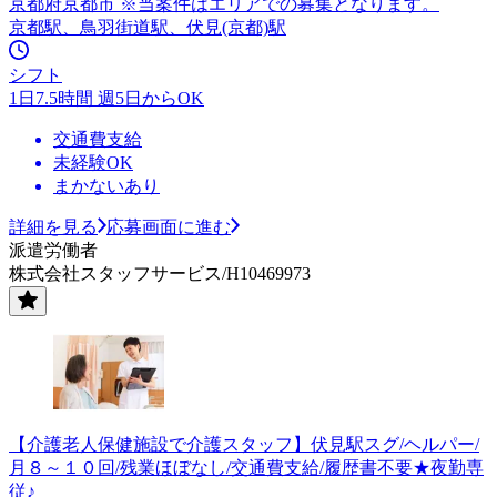
京都府京都市 ※当案件はエリアでの募集となります。
京都駅、鳥羽街道駅、伏見(京都)駅
シフト
1日7.5時間 週5日からOK
交通費支給
未経験OK
まかないあり
詳細を見る
応募画面に進む
派遣労働者
株式会社スタッフサービス/H10469973
【介護老人保健施設で介護スタッフ】伏見駅スグ/ヘルパー/
月８～１０回/残業ほぼなし/交通費支給/履歴書不要★夜勤専
従♪