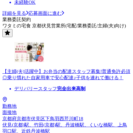
未経験OK
詳細を見る
応募画面に進む
業務委託契約
ワタミの宅食 京都伏見営業所(宅配/業務委託/主婦(夫)向け)
【主婦(夫)活躍中】お弁当の配達スタッフ募集!普通免許必須
◎乗り慣れた自家用車で安心配達♪子供を連れて働ける！
デリバリースタッフ
完全出来高制
勤務地
面接地
京都府京都市伏見区下鳥羽西芹川町18
伏見(京都)駅、竹田(京都)駅、丹波橋駅、くいな橋駅、上鳥
羽口駅、近鉄丹波橋駅