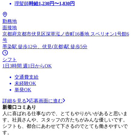
理髪師
時給
1,230
円〜
1,830
円
勤務地
面接地
京都府京都市伏見区深草泓ノ壺町16番地 スペリオン1号館6
号
墨染駅 徒歩12分、伏見(京都)駅 徒歩5分
シフト
1日3時間 週1日からOK
交通費支給
未経験OK
単発OK
詳細を見る
応募画面に進む
新着口コミあり
人に喜ばれる仕事なので、とてもやりがいがあると思いま
す。社員さんや、スタッフの方たちがみんな優しいです。
シフトも、都合にあわせて下さるのでとても働きやすいで
す。