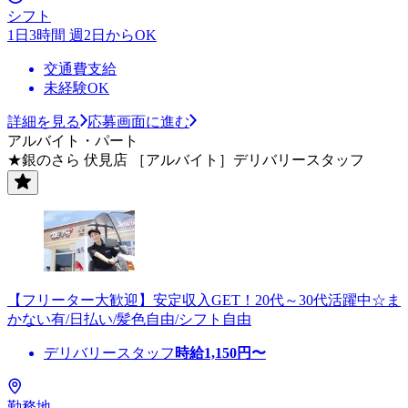
シフト
1日3時間 週2日からOK
交通費支給
未経験OK
詳細を見る
応募画面に進む
アルバイト・パート
★銀のさら 伏見店 ［アルバイト］デリバリースタッフ
【フリーター大歓迎】安定収入GET！20代～30代活躍中☆ま
かない有/日払い/髪色自由/シフト自由
デリバリースタッフ
時給
1,150
円〜
勤務地