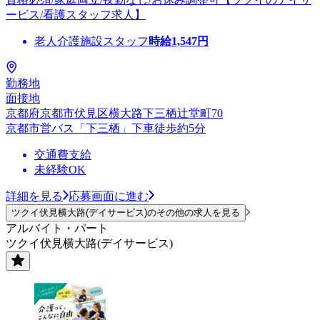
ービス/看護スタッフ求人】
老人介護施設スタッフ
時給
1,547
円
勤務地
面接地
京都府京都市伏見区横大路下三栖辻堂町70
京都市営バス「下三栖」下車徒歩約5分
交通費支給
未経験OK
詳細を見る
応募画面に進む
ツクイ伏見横大路(デイサービス)のその他の求人を見る
アルバイト・パート
ツクイ伏見横大路(デイサービス)