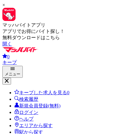
×
マッハバイトアプリ
アプリでお得にバイト探し！
無料ダウンロードはこちら
開く
0
キープ
メニュー
キープした求人を見る
0
検索履歴
新規会員登録(無料)
ログイン
ヘルプ
エリアから探す
駅から探す