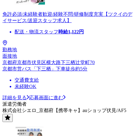
免許必須/未経験者歓迎/経験不問/研修制度充実【ツクイのデ
イサービス/送迎スタッフ求人】
配送・物流スタッフ
時給
1,122
円
勤務地
面接地
京都府京都市伏見区横大路下三栖辻堂町70
京都市営バス「下三栖」下車徒歩約5分
交通費支給
未経験OK
詳細を見る
応募画面に進む
派遣労働者
株式会社シエロ_京都府【携帯キャ】auショップ伏見/AF5