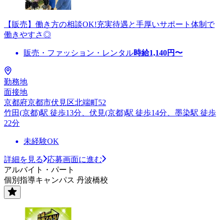
【販売】働き方の相談OK!充実待遇と手厚いサポート体制で
働きやすさ◎
販売・ファッション・レンタル
時給
1,140
円〜
勤務地
面接地
京都府京都市伏見区北端町52
竹田(京都)駅 徒歩13分、伏見(京都)駅 徒歩14分、墨染駅 徒歩
22分
未経験OK
詳細を見る
応募画面に進む
アルバイト・パート
個別指導キャンパス 丹波橋校