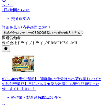
シフト
1日4時間からOK
交通費支給
詳細を見る
応募画面に進む
株式会社ロフティー/OB20000342のその他の求人を見る
派遣労働者
株式会社ドライブトライブ/DR:MF107-01-MH
#30～40代男性活躍中【印刷物の仕分けや出荷作業およびそ
の他付帯業務】日払いあり★急な出費にも安心◎頑張った
分、すぐに手元に！
軽作業・製造系
時給
1,250
円〜