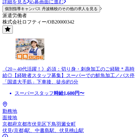
詳細を見る
応募画面に進む
個別指導キャンパス 丹波橋校のその他の求人を見る
派遣労働者
株式会社ロフティー/OB20000342
《20～40代活躍！》必須：切り身・刺身加工のご経験＊高時
給◎【経験者スタッフ募集】スーパーでの鮮魚加工／バス停
「国道大手筋」下車後、徒歩約5分
スーパースタッフ
時給
1,600
円〜
勤務地
面接地
京都府京都市伏見区下鳥羽澱女町
伏見(京都)駅、中書島駅、伏見桃山駅