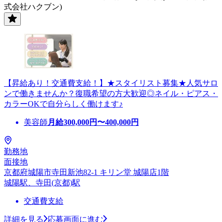
式会社ハクブン)
【昇給あり！交通費支給！】★スタイリスト募集★人気サロ
ンで働きませんか？復職希望の方大歓迎◎ネイル・ピアス・
カラーOKで自分らしく働けます♪
美容師
月給
300,000
円〜
400,000
円
勤務地
面接地
京都府城陽市寺田新池82-1 キリン堂 城陽店1階
城陽駅、寺田(京都)駅
交通費支給
詳細を見る
応募画面に進む