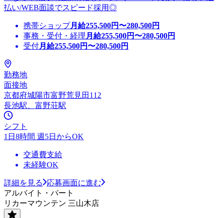
払い/WEB面談でスピード採用◎
携帯ショップ
月給
255,500
円〜
280,500
円
事務・受付・経理
月給
255,500
円〜
280,500
円
受付
月給
255,500
円〜
280,500
円
勤務地
面接地
京都府城陽市富野荒見田112
長池駅、富野荘駅
シフト
1日8時間 週5日からOK
交通費支給
未経験OK
詳細を見る
応募画面に進む
アルバイト・パート
リカーマウンテン 三山木店