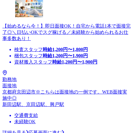
【始めるなら今！】即日面接OK！自宅から電話1本で面接完
了◎＼日払いOKでスグ稼げる／未経験から始められるお仕
事多数あり！
検査スタッフ
時給
1,200
円〜
1,800
円
梱包スタッフ
時給
1,200
円〜
1,900
円
資材搬入スタッフ
時給
1,200
円〜
1,900
円
勤務地
面接地
京都府京田辺市※こちらは面接地の一例です。WEB面接実
施中◎
新田辺駅、京田辺駅、興戸駅
交通費支給
未経験OK
詳細を見る
応募画面に進む