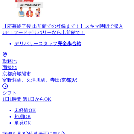
【応募終了後 出前館での登録まで！】スキマ時間で収入
UP！フードデリバリーなら出前館で！
デリバリースタッフ
完全歩合給
勤務地
面接地
京都府城陽市
富野荘駅、久津川駅、寺田(京都)駅
シフト
1日1時間 週1日からOK
未経験OK
短期OK
単発OK
詳細を見る
応募画面に進む