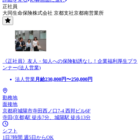
正社員
大同生命保険株式会社 京都支社京都南営業所
《正社員》友人・知人への保険勧誘なし！企業福利厚生プラ
ンナー(法人営業)
法人営業
月給
230,000
円〜
250,000
円
勤務地
面接地
京都府城陽市寺田西ノ口7-4 西邦ビル6F
寺田(京都)駅 徒歩7分、城陽駅 徒歩13分
シフト
1日7時間 週5日からOK