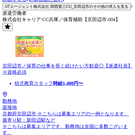
UTエージェント株式会社 関西第三CU_京田辺市のその他の求人を見る
派遣労働者
株式会社キャリア CC兵庫／保育補助【京田辺市-004】
京田辺市／保育の仕事を長く続けたい方歓迎◎【派遣社員】
※資格必須
幼児教育スタッフ
時給
1,400
円〜
勤務地
面接地
京都府京田辺市 ※こちらは募集エリアの一例となります。
最寄り駅：新田辺駅など
※こちらは募集エリアです。勤務地は全国に多数ございま
す。