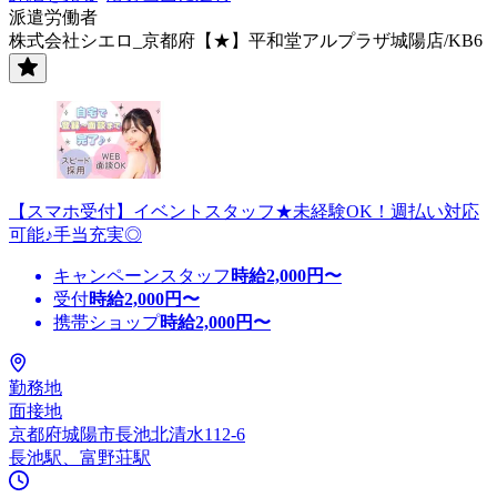
派遣労働者
株式会社シエロ_京都府【★】平和堂アルプラザ城陽店/KB6
【スマホ受付】イベントスタッフ★未経験OK！週払い対応
可能♪手当充実◎
キャンペーンスタッフ
時給
2,000
円〜
受付
時給
2,000
円〜
携帯ショップ
時給
2,000
円〜
勤務地
面接地
京都府城陽市長池北清水112-6
長池駅、富野荘駅