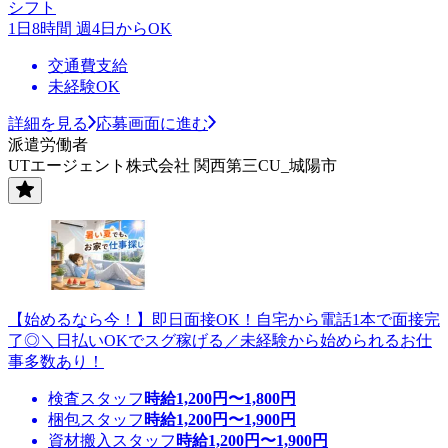
シフト
1日8時間 週4日からOK
交通費支給
未経験OK
詳細を見る
応募画面に進む
派遣労働者
UTエージェント株式会社 関西第三CU_城陽市
【始めるなら今！】即日面接OK！自宅から電話1本で面接完
了◎＼日払いOKでスグ稼げる／未経験から始められるお仕
事多数あり！
検査スタッフ
時給
1,200
円〜
1,800
円
梱包スタッフ
時給
1,200
円〜
1,900
円
資材搬入スタッフ
時給
1,200
円〜
1,900
円