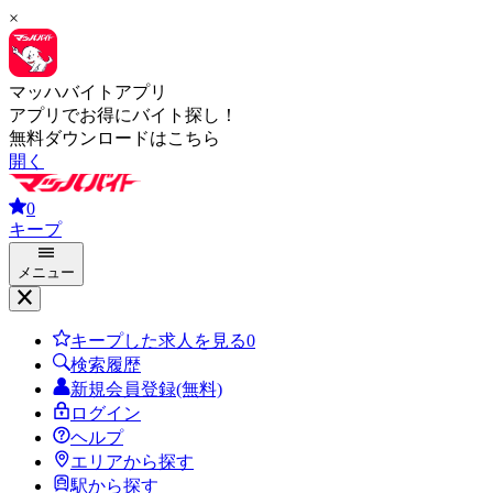
×
マッハバイトアプリ
アプリでお得にバイト探し！
無料ダウンロードはこちら
開く
0
キープ
メニュー
キープした求人を見る
0
検索履歴
新規会員登録(無料)
ログイン
ヘルプ
エリアから探す
駅から探す