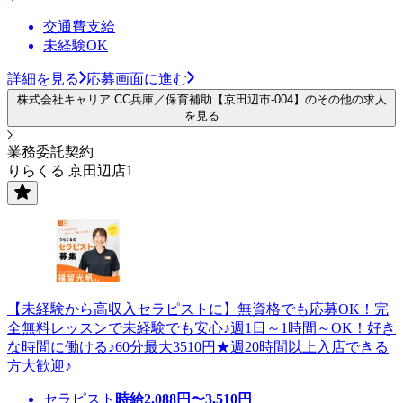
交通費支給
未経験OK
詳細を見る
応募画面に進む
株式会社キャリア CC兵庫／保育補助【京田辺市-004】のその他の求人
を見る
業務委託契約
りらくる 京田辺店1
【未経験から高収入セラピストに】無資格でも応募OK！完
全無料レッスンで未経験でも安心♪週1日～1時間～OK！好き
な時間に働ける♪60分最大3510円★週20時間以上入店できる
方大歓迎♪
セラピスト
時給
2,088
円〜
3,510
円