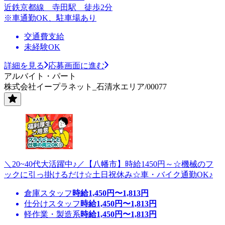
近鉄京都線 寺田駅 徒歩2分
※車通勤OK、駐車場あり
交通費支給
未経験OK
詳細を見る
応募画面に進む
アルバイト・パート
株式会社イープラネット_石清水エリア/00077
＼20~40代大活躍中♪／【八幡市】時給1450円～☆機械のフ
ックに引っ掛けるだけ☆土日祝休み☆車・バイク通勤OK♪
倉庫スタッフ
時給
1,450
円〜
1,813
円
仕分けスタッフ
時給
1,450
円〜
1,813
円
軽作業・製造系
時給
1,450
円〜
1,813
円