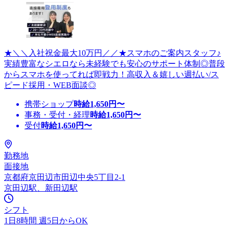
★＼＼入社祝金最大10万円／／★スマホのご案内スタッフ♪
実績豊富なシエロなら未経験でも安心のサポート体制◎普段
からスマホを使ってれば即戦力！高収入＆嬉しい週払い/ス
ピード採用・WEB面談◎
携帯ショップ
時給
1,650
円〜
事務・受付・経理
時給
1,650
円〜
受付
時給
1,650
円〜
勤務地
面接地
京都府京田辺市田辺中央5丁目2-1
京田辺駅、新田辺駅
シフト
1日8時間 週5日からOK