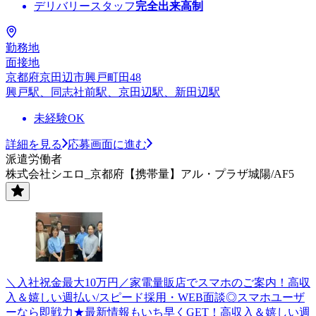
デリバリースタッフ
完全出来高制
勤務地
面接地
京都府京田辺市興戸町田48
興戸駅、同志社前駅、京田辺駅、新田辺駅
未経験OK
詳細を見る
応募画面に進む
派遣労働者
株式会社シエロ_京都府【携帯量】アル・プラザ城陽/AF5
＼入社祝金最大10万円／家電量販店でスマホのご案内！高収
入＆嬉しい週払い/スピード採用・WEB面談◎スマホユーザ
ーなら即戦力★最新情報もいち早くGET！高収入＆嬉しい週