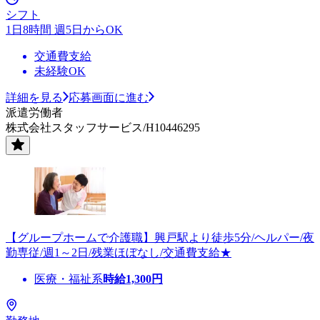
シフト
1日8時間 週5日からOK
交通費支給
未経験OK
詳細を見る
応募画面に進む
派遣労働者
株式会社スタッフサービス/H10446295
【グループホームで介護職】興戸駅より徒歩5分/ヘルパー/夜
勤専従/週1～2日/残業ほぼなし/交通費支給★
医療・福祉系
時給
1,300
円