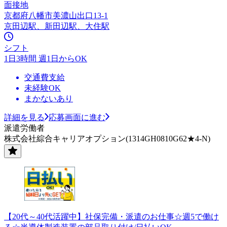
面接地
京都府八幡市美濃山出口13-1
京田辺駅、新田辺駅、大住駅
シフト
1日3時間 週1日からOK
交通費支給
未経験OK
まかないあり
詳細を見る
応募画面に進む
派遣労働者
株式会社綜合キャリアオプション(1314GH0810G62★4-N)
【20代～40代活躍中】社保完備・派遣のお仕事☆週5で働け