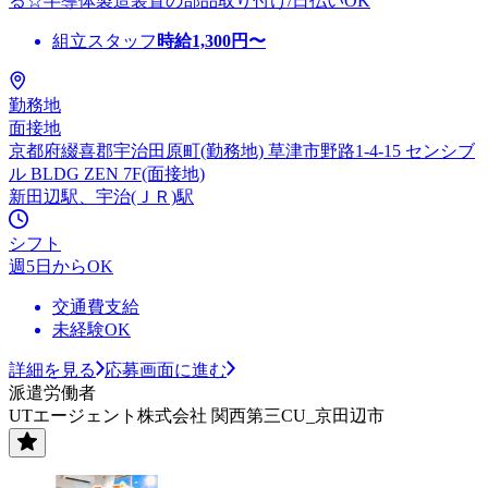
る☆半導体製造装置の部品取り付け/日払いOK
組立スタッフ
時給
1,300
円〜
勤務地
面接地
京都府綴喜郡宇治田原町(勤務地) 草津市野路1-4-15 センシブ
ル BLDG ZEN 7F(面接地)
新田辺駅、宇治(ＪＲ)駅
シフト
週5日からOK
交通費支給
未経験OK
詳細を見る
応募画面に進む
派遣労働者
UTエージェント株式会社 関西第三CU_京田辺市