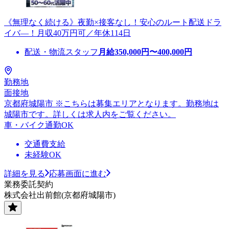
《無理なく続ける》夜勤×接客なし！安心のルート配送ドラ
イバ―！月収40万円可／年休114日
配送・物流スタッフ
月給
350,000
円〜
400,000
円
勤務地
面接地
京都府城陽市 ※こちらは募集エリアとなります。勤務地は
城陽市です。詳しくは求人内をご覧ください。
車・バイク通勤OK
交通費支給
未経験OK
詳細を見る
応募画面に進む
業務委託契約
株式会社出前館(京都府城陽市)