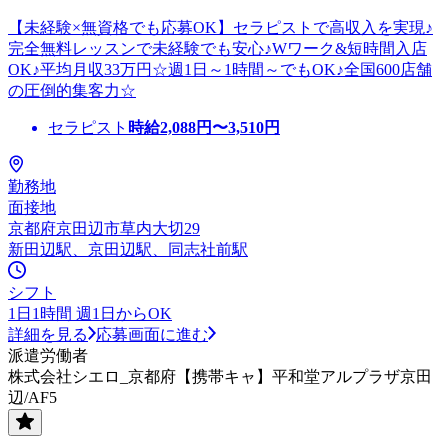
【未経験×無資格でも応募OK】セラピストで高収入を実現♪
完全無料レッスンで未経験でも安心♪Wワーク&短時間入店
OK♪平均月収33万円☆週1日～1時間～でもOK♪全国600店舗
の圧倒的集客力☆
セラピスト
時給
2,088
円〜
3,510
円
勤務地
面接地
京都府京田辺市草内大切29
新田辺駅、京田辺駅、同志社前駅
シフト
1日1時間 週1日からOK
詳細を見る
応募画面に進む
派遣労働者
株式会社シエロ_京都府【携帯キャ】平和堂アルプラザ京田
辺/AF5