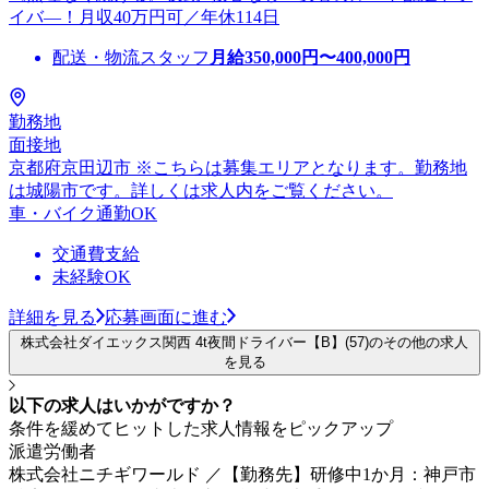
イバ―！月収40万円可／年休114日
配送・物流スタッフ
月給
350,000
円〜
400,000
円
勤務地
面接地
京都府京田辺市 ※こちらは募集エリアとなります。勤務地
は城陽市です。詳しくは求人内をご覧ください。
車・バイク通勤OK
交通費支給
未経験OK
詳細を見る
応募画面に進む
株式会社ダイエックス関西 4t夜間ドライバー【B】(57)のその他の求人
を見る
以下の求人はいかがですか？
条件を緩めてヒットした求人情報をピックアップ
派遣労働者
株式会社ニチギワールド ／【勤務先】研修中1か月：神戸市