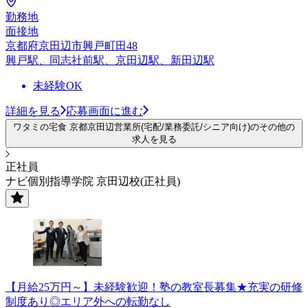
勤務地
面接地
京都府京田辺市興戸町田48
興戸駅、同志社前駅、京田辺駅、新田辺駅
未経験OK
詳細を見る
応募画面に進む
ワタミの宅食 京都京田辺営業所(宅配/業務委託/シニア向け)のその他の
求人を見る
正社員
ナビ個別指導学院 京田辺校(正社員)
【月給25万円～】未経験歓迎！塾の教室長募集★充実の研修
制度あり◎エリア外への転勤なし