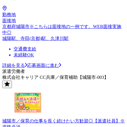
勤務地
面接地
京都府城陽市※こちらは面接地の一例です。WEB面接実施
中◎
城陽駅、寺田(京都)駅、久津川駅
交通費支給
未経験OK
詳細を見る
応募画面に進む
派遣労働者
株式会社キャリア CC兵庫／保育補助【城陽市-003】
城陽市／保育の仕事を長く続けたい方歓迎◎【派遣社員】※
資格必須