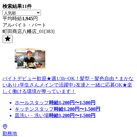
検索結果
11
件
平均時給
1,945
円
アルバイト・パート
町田商店八幡店_01[383]
バイトデビュー歓迎★週1/3h~OK！髪型・髪色自由＊まかな
いあり♪学生さんメインで活躍中♪友達と一緒に応募OK★楽
しく働ける環境が整っています！
ホールスタッフ
時給
1,200
円〜
1,500
円
キッチンスタッフ
時給
1,200
円〜
1,500
円
皿洗い・洗い場
時給
1,200
円〜
1,500
円
勤務地