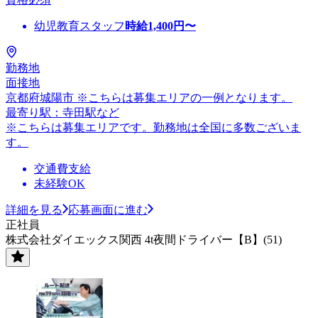
幼児教育スタッフ
時給
1,400
円〜
勤務地
面接地
京都府城陽市 ※こちらは募集エリアの一例となります。
最寄り駅：寺田駅など
※こちらは募集エリアです。勤務地は全国に多数ございま
す。
交通費支給
未経験OK
詳細を見る
応募画面に進む
正社員
株式会社ダイエックス関西 4t夜間ドライバー【B】(51)