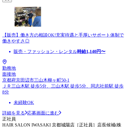
【販売】働き方の相談OK!充実待遇と手厚いサポート体制で
働きやすさ◎
販売・ファッション・レンタル
時給
1,140
円〜
勤務地
面接地
京都府京田辺市三山木柳ヶ町50-1
ＪＲ三山木駅 徒歩5分、三山木駅 徒歩5分、同志社前駅 徒歩
8分
未経験OK
詳細を見る
応募画面に進む
正社員
HAIR SALON IWASAKI 京都城陽店［正社員］店長候補(株