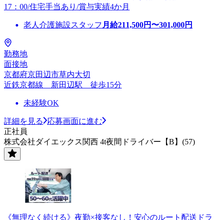
17：00/住宅手当あり/賞与実績4か月
老人介護施設スタッフ
月給
211,500
円〜
301,000
円
勤務地
面接地
京都府京田辺市草内大切
近鉄京都線 新田辺駅 徒歩15分
未経験OK
詳細を見る
応募画面に進む
正社員
株式会社ダイエックス関西 4t夜間ドライバー【B】(57)
《無理なく続ける》夜勤×接客なし！安心のルート配送ドラ