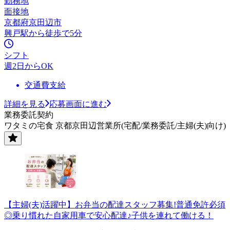
勤務地
面接地
京都府京田辺市
興戸駅から徒歩で5分
シフト
週2日からOK
交通費支給
詳細を見る
応募画面に進む
業務委託契約
ワタミの宅食 京都京田辺営業所(宅配/業務委託/主婦(夫)向け)
【主婦(夫)活躍中】お弁当の配達スタッフ募集!普通免許必須
◎乗り慣れた自家用車で安心配達♪子供を連れて働ける！