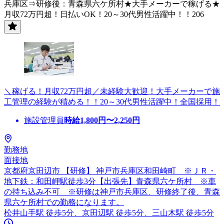
兵庫区⇒研修後：青森県六ケ所村★大手メーカーで稼げる★
月収72万円超！日払いOK！20～30代男性活躍中！！206
＼稼げる！月収72万円超／未経験大歓迎！大手メーカーで施
工管理の経験が積める！！20～30代男性活躍中！全国採用！
施設管理員
時給
1,800
円〜
2,250
円
勤務地
面接地
京都府京田辺市 【研修】 神戸市兵庫区和田崎町 ※ＪＲ・
地下鉄：和田岬駅徒歩3分【出張先】青森県六ケ所村 ※車
の持ち込み不可 ※研修は神戸市兵庫区、研修終了後、青森
県六ケ所村での勤務になります。
松井山手駅 徒歩5分、京田辺駅 徒歩5分、三山木駅 徒歩5分