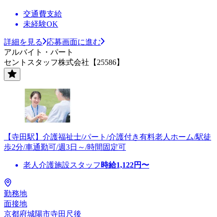
交通費支給
未経験OK
詳細を見る
応募画面に進む
アルバイト・パート
セントスタッフ株式会社【25586】
【寺田駅】介護福祉士/パート/介護付き有料老人ホーム/駅徒
歩2分/車通勤可/週3日～/時間固定可
老人介護施設スタッフ
時給
1,122
円〜
勤務地
面接地
京都府城陽市寺田尺後