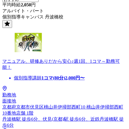
平均時給
2,050
円
アルバイト・パート
個別指導キャンパス 丹波橋校
マニュアル、研修ありだから安心♪週1回、1コマ～勤務可
能！
個別指導講師
1コマ(80分)
2,000
円〜
勤務地
面接地
京都府京都市伏見区桃山井伊掃部西町10 桃山井伊掃部西町
10番地店舗 1階
丹波橋駅 徒歩6分、伏見(京都)駅 徒歩6分、近鉄丹波橋駅 徒
歩6分