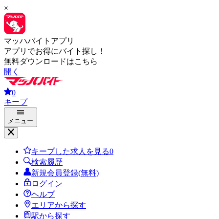
×
マッハバイトアプリ
アプリでお得にバイト探し！
無料ダウンロードはこちら
開く
0
キープ
メニュー
キープした求人を見る
0
検索履歴
新規会員登録(無料)
ログイン
ヘルプ
エリアから探す
駅から探す