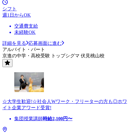
シフト
週1日からOK
交通費支給
未経験OK
詳細を見る
応募画面に進む
アルバイト・パート
京進の中学・高校受験 トップシグマ 伏見桃山校
☆大学生歓迎!☆社会人Wワーク・フリーターの方も◎ホワ
イト企業アワード受賞!
集団授業講師
時給
2,100
円〜