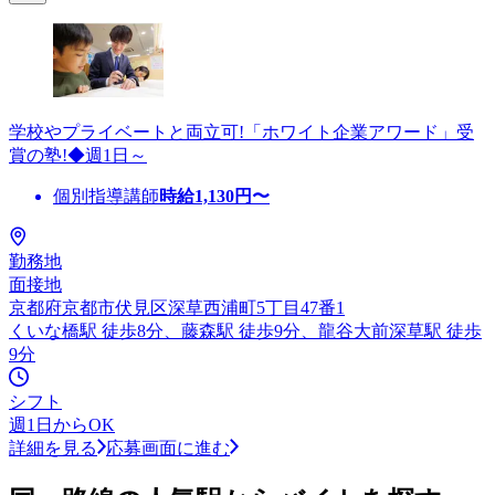
学校やプライベートと両立可!「ホワイト企業アワード」受
賞の塾!◆週1日～
個別指導講師
時給
1,130
円〜
勤務地
面接地
京都府京都市伏見区深草西浦町5丁目47番1
くいな橋駅 徒歩8分、藤森駅 徒歩9分、龍谷大前深草駅 徒歩
9分
シフト
週1日からOK
詳細を見る
応募画面に進む