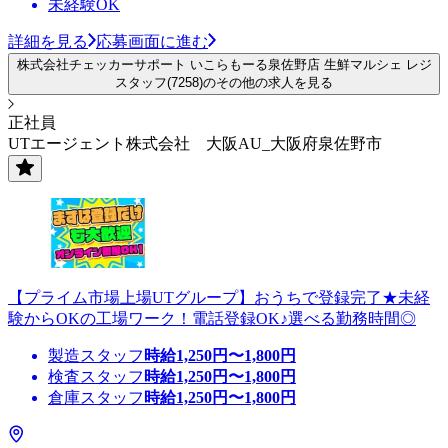
未経験OK
詳細を見る
応募画面に進む
株式会社チェッカーサポート いこらもーる泉佐野店 生鮮マルシェ レジ
スタッフ(7258)のその他の求人を見る
正社員
UTエージェント株式会社 大阪AU_大阪府泉佐野市
【プライム市場上場UTグループ】おうちで登録完了★未経
験からOKの工場ワーク！電話登録OK♪選べる勤務時間◎
製造スタッフ
時給
1,250
円〜
1,800
円
検査スタッフ
時給
1,250
円〜
1,800
円
倉庫スタッフ
時給
1,250
円〜
1,800
円