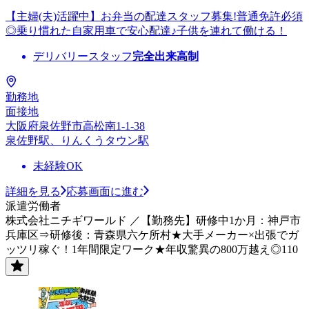
【主婦(夫)活躍中】お弁当の配達スタッフ募集!普通免許必須
◎乗り慣れた自家用車で安心配達♪子供を連れて働ける！
デリバリースタッフ
完全出来高制
勤務地
面接地
大阪府泉佐野市高松南1-1-38
泉佐野駅、りんくうタウン駅
未経験OK
詳細を見る
応募画面に進む
派遣労働者
株式会社ニチギワールド ／【勤務先】研修中1か月：神戸市
兵庫区⇒研修後：青森県六ケ所村★大手メーカー×出張でガ
ッツリ稼ぐ！1年間限定ワーク★年収驚異の800万越え◎110