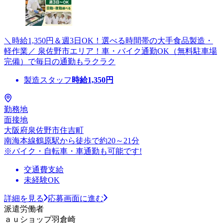
＼時給1,350円＆週3日OK！選べる時間帯の大手食品製造・
軽作業／ 泉佐野市エリア！車・バイク通勤OK（無料駐車場
完備）で毎日の通勤もラクラク
製造スタッフ
時給
1,350
円
勤務地
面接地
大阪府泉佐野市住吉町
南海本線鶴原駅から徒歩で約20～21分
※バイク・自転車・車通勤も可能です!
交通費支給
未経験OK
詳細を見る
応募画面に進む
派遣労働者
ａｕショップ羽倉崎