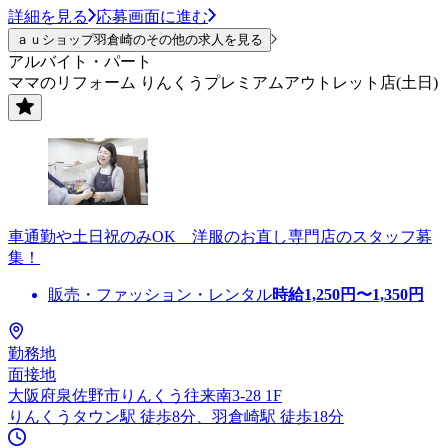
詳細を見る
応募画面に進む
ａｕショップ羽倉崎のその他の求人を見る
アルバイト・パート
ママのリフォーム りんくうプレミアムアウトレット店(土日)
車通勤や土日祝のみOK 洋服のお直し専門店のスタッフ募
集！
販売・ファッション・レンタル
時給
1,250
円〜
1,350
円
勤務地
面接地
大阪府泉佐野市りんくう往来南3-28 1F
りんくうタウン駅 徒歩8分、羽倉崎駅 徒歩18分