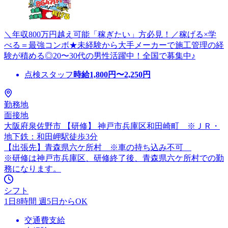
＼年収800万円越え可能「稼ぎたい」方必見！／稼げる×学
べる＝最強コンボ★未経験から大手メーカーで施工管理の経
験が積める◎20〜30代の男性活躍中！全国で募集中♪
点検スタッフ
時給
1,800
円〜
2,250
円
勤務地
面接地
大阪府泉佐野市 【研修】 神戸市兵庫区和田崎町 ※ＪＲ・
地下鉄：和田岬駅徒歩3分
【出張先】青森県六ケ所村 ※車の持ち込み不可
※研修は神戸市兵庫区、研修終了後、青森県六ケ所村での勤
務になります。
シフト
1日8時間 週5日からOK
交通費支給