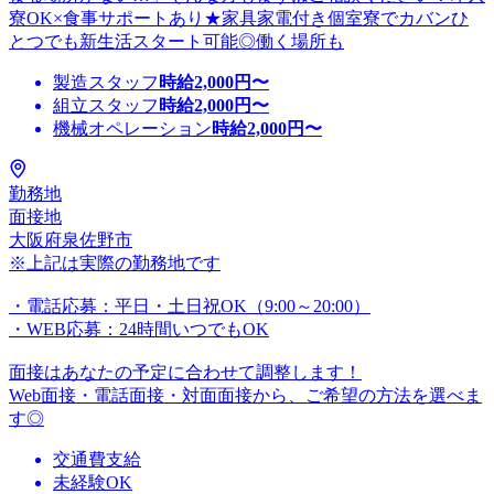
寮OK×食事サポートあり★家具家電付き個室寮でカバンひ
とつでも新生活スタート可能◎働く場所も
製造スタッフ
時給
2,000
円〜
組立スタッフ
時給
2,000
円〜
機械オペレーション
時給
2,000
円〜
勤務地
面接地
大阪府泉佐野市
※上記は実際の勤務地です
・電話応募：平日・土日祝OK（9:00～20:00）
・WEB応募：24時間いつでもOK
面接はあなたの予定に合わせて調整します！
Web面接・電話面接・対面面接から、ご希望の方法を選べま
す◎
交通費支給
未経験OK