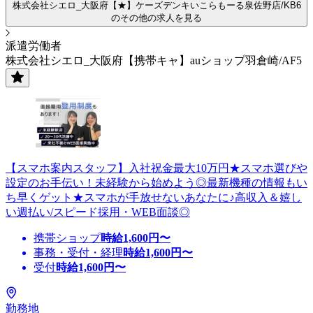
株式会社シエロ_大阪府【★】ケーズデンキいこらもーる泉佐野店/KB6
のその他の求人を見る
派遣労働者
株式会社シエロ_大阪府【携帯キャ】auショップ羽倉崎/AF5
【スマホ案内スタッフ】入社祝金最大10万円★スマホ選びや
設定のお手伝い！未経験から始めよう◎最新機種の情報もい
ち早くゲット★スマホが手放せないあなたに♪高収入＆嬉し
い週払い/スピード採用・WEB面談◎
携帯ショップ
時給
1,600
円〜
事務・受付・経理
時給
1,600
円〜
受付
時給
1,600
円〜
勤務地