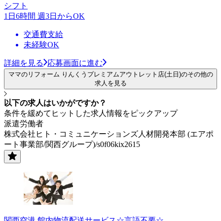
シフト
1日6時間 週3日からOK
交通費支給
未経験OK
詳細を見る
応募画面に進む
ママのリフォーム りんくうプレミアムアウトレット店(土日)のその他の
求人を見る
以下の求人はいかがですか？
条件を緩めてヒットした求人情報をピックアップ
派遣労働者
株式会社ヒト・コミュニケーションズ人材開発本部 (エアポ
ート事業部/関西グループ)/s0f06kix2615
関西空港 館内物流配送サービス☆言語不要☆