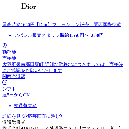
最高時給1650円【Dior】ファッション販売 関西国際空港
アパレル販売スタッフ
時給
1,550
円〜
1,650
円
勤務地
面接地
大阪府泉南郡田尻町 詳細な勤務地につきましては、面接時
にご確認をお願いいたします
関西空港駅
シフト
週5日からOK
交通費支給
詳細を見る
応募画面に進む
派遣労働者
株式会社iDA/22163214 外資系コスメ【エスティローダー】