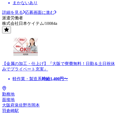
まかないあり
詳細を見る
応募画面に進む
派遣労働者
株式会社日本ケイテム/10084a
【金属の加工・仕上げ】『大阪で寮費無料！日勤＆土日祝休
みでプライベート充実』
軽作業・製造系
時給
1,400
円〜
勤務地
面接地
大阪府泉佐野市岡本
羽倉崎駅