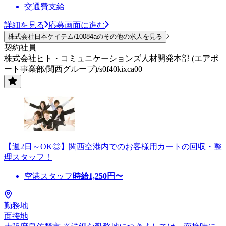
交通費支給
詳細を見る
応募画面に進む
株式会社日本ケイテム/10084aのその他の求人を見る
契約社員
株式会社ヒト・コミュニケーションズ人材開発本部 (エアポ
ート事業部/関西グループ)/s0f40kixca00
【週2日～OK◎】関西空港内でのお客様用カートの回収・整
理スタッフ！
空港スタッフ
時給
1,250
円〜
勤務地
面接地