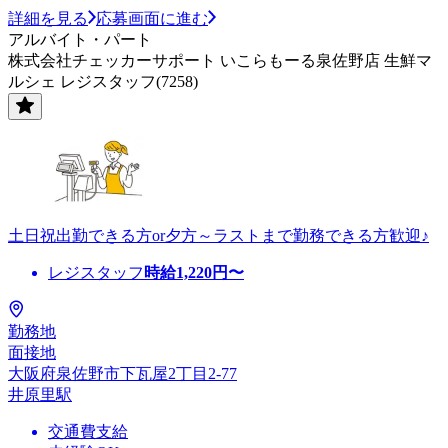
詳細を見る
応募画面に進む
アルバイト・パート
株式会社チェッカーサポート いこらもーる泉佐野店 生鮮マ
ルシェ レジスタッフ(7258)
土日祝出勤できる方or夕方～ラストまで勤務できる方歓迎♪
レジスタッフ
時給
1,220
円〜
勤務地
面接地
大阪府泉佐野市下瓦屋2丁目2-77
井原里駅
交通費支給