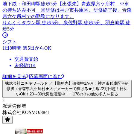
地下鉄：和田岬駅徒歩3分【出張先】青森県六ケ所村 ※車
の持ち込み不可 ※研修は神戸市兵庫区、研修終了後、青森
県六ケ所村での勤務になります。
りんくうタウン駅 徒歩5分、泉佐野駅 徒歩5分、羽倉崎駅 徒
歩5分
シフト
1日8時間 週5日からOK
交通費支給
未経験OK
詳細を見る
応募画面に進む
株式会社ニチギワールド ／【勤務先】研修中1か月：神戸市兵庫区⇒研
修後：青森県六ケ所村★大手メーカーで稼げる★月収72万円超！日払
いOK！20～30代男性活躍中！！178のその他の求人を見る
派遣労働者
株式会社KOSMO/8841