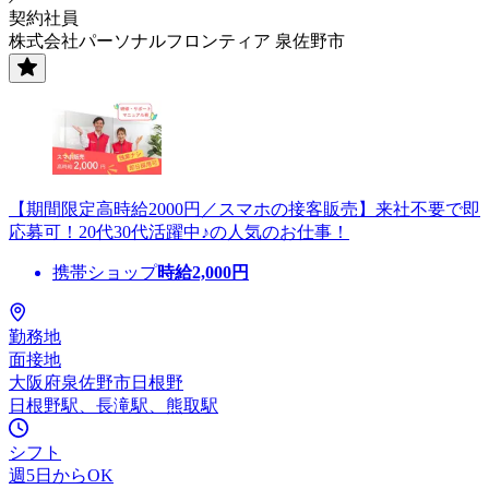
契約社員
株式会社パーソナルフロンティア 泉佐野市
【期間限定高時給2000円／スマホの接客販売】来社不要で即
応募可！20代30代活躍中♪の人気のお仕事！
携帯ショップ
時給
2,000
円
勤務地
面接地
大阪府泉佐野市日根野
日根野駅、長滝駅、熊取駅
シフト
週5日からOK