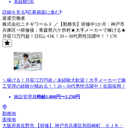
未経験OK
詳細を見る
応募画面に進む
派遣労働者
株式会社ニチギワールド ／【勤務先】研修中1か月：神戸市
兵庫区⇒研修後：青森県六ケ所村★大手メーカーで稼げる★
月収72万円超！日払いOK！20～30代男性活躍中！！178
＼稼げる！月収72万円超／未経験大歓迎！大手メーカーで施
工管理の経験が積める！！20～30代男性活躍中！全国採用！
施設管理員
時給
1,800
円〜
2,250
円
勤務地
面接地
大阪府泉佐野市 【研修】 神戸市兵庫区和田崎町 ※ＪＲ・