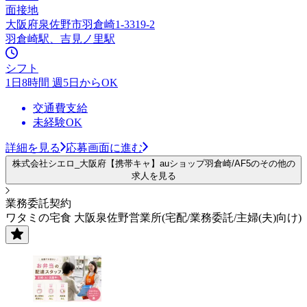
面接地
大阪府泉佐野市羽倉崎1-3319-2
羽倉崎駅、吉見ノ里駅
シフト
1日8時間 週5日からOK
交通費支給
未経験OK
詳細を見る
応募画面に進む
株式会社シエロ_大阪府【携帯キャ】auショップ羽倉崎/AF5のその他の
求人を見る
業務委託契約
ワタミの宅食 大阪泉佐野営業所(宅配/業務委託/主婦(夫)向け)