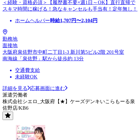
＜経験・資格必須＞【履歴書不要×週1日～OK】直行直帰で
スキマ時間に稼げる！急なキャンセルも手当有！定年無し！
ホームヘルパー
時給
1,707
円〜
2,104
円
勤務地
面接地
大阪府泉佐野市中町二丁目1-3 新川第5ビル2階 201号室
南海線「泉佐野」駅から徒歩約 13分
交通費支給
未経験OK
詳細を見る
応募画面に進む
派遣労働者
株式会社シエロ_大阪府【★】ケーズデンキいこらもーる泉
佐野店/KB6