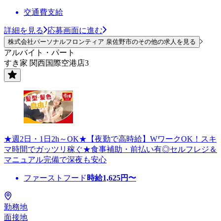
交通費支給
詳細を見る
応募画面に進む
株式会社パーソナルフロンティア 泉佐野市のその他の求人を見る
アルバイト・パート
すき家 関西国際空港店3
★週2日・1日2h～OK★【夜勤で高時給】WワークOK！スキ
マ時間でガッツリ稼ぐ★食事補助・前払い有◎セルフレジ＆
マニュアル完備で深夜も安心
ファーストフード
時給
1,625
円〜
勤務地
面接地