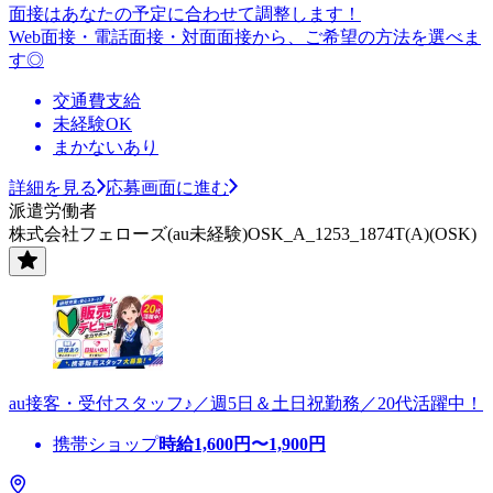
面接はあなたの予定に合わせて調整します！
Web面接・電話面接・対面面接から、ご希望の方法を選べま
す◎
交通費支給
未経験OK
まかないあり
詳細を見る
応募画面に進む
派遣労働者
株式会社フェローズ(au未経験)OSK_A_1253_1874T(A)(OSK)
au接客・受付スタッフ♪／週5日＆土日祝勤務／20代活躍中！
携帯ショップ
時給
1,600
円〜
1,900
円