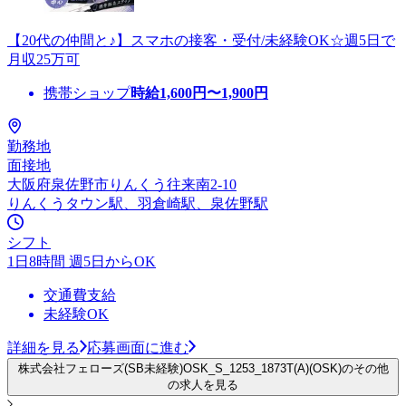
【20代の仲間と♪】スマホの接客・受付/未経験OK☆週5日で
月収25万可
携帯ショップ
時給
1,600
円〜
1,900
円
勤務地
面接地
大阪府泉佐野市りんくう往来南2-10
りんくうタウン駅、羽倉崎駅、泉佐野駅
シフト
1日8時間 週5日からOK
交通費支給
未経験OK
詳細を見る
応募画面に進む
株式会社フェローズ(SB未経験)OSK_S_1253_1873T(A)(OSK)のその他
の求人を見る