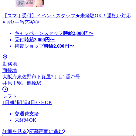
【スマホ受付】イベントスタッフ★未経験OK！週払い対応
可能♪手当充実◎
キャンペーンスタッフ
時給
2,000
円〜
受付
時給
2,000
円〜
携帯ショップ
時給
2,000
円〜
勤務地
面接地
大阪府泉佐野市下瓦屋2丁目2番77号
井原里駅、鶴原駅
シフト
1日8時間 週4日からOK
交通費支給
未経験OK
詳細を見る
応募画面に進む