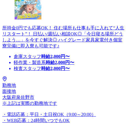
所持金0円でも応募OK！ 住む場所も仕事も手に入れて“人生
リスタート”！ 日払い/週払い相談OK◎「今日寝る場所どう
しよう…」を今すぐ解決◎ ハイグレード家具家電付き個室
寮完備に即入寮も可能です♪
倉庫スタッフ
時給
2,000
円〜
軽作業・製造系
時給
2,000
円〜
検査スタッフ
時給
2,000
円〜
勤務地
面接地
大阪府泉佐野市
※上記は実際の勤務地です
・電話応募：平日・土日祝OK（9:00～20:00）
・WEB応募：24時間いつでもOK