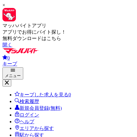
×
マッハバイトアプリ
アプリでお得にバイト探し！
無料ダウンロードはこちら
開く
0
キープ
メニュー
キープした求人を見る
0
検索履歴
新規会員登録(無料)
ログイン
ヘルプ
エリアから探す
駅から探す