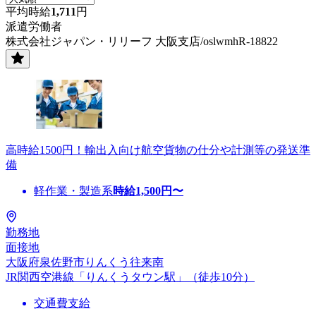
平均時給
1,711
円
派遣労働者
株式会社ジャパン・リリーフ 大阪支店/oslwmhR-18822
高時給1500円！輸出入向け航空貨物の仕分や計測等の発送準
備
軽作業・製造系
時給
1,500
円〜
勤務地
面接地
大阪府泉佐野市りんくう往来南
JR関西空港線「りんくうタウン駅」（徒歩10分）
交通費支給