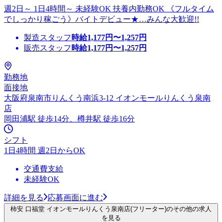
週2日～ 1日4時間～ 未経験OK 扶養内勤務OK 《フルタイム
でしっかり稼ごう》バイトデビュー★…みんな大歓迎!!
製造スタッフ
時給
1,177
円〜
1,257
円
販売スタッフ
時給
1,177
円〜
1,257
円
勤務地
面接地
大阪府泉南市りんくう南浜3-12 イオンモールりんくう泉南
店
岡田浦駅 徒歩14分、樽井駅 徒歩16分
シフト
1日4時間 週2日からOK
交通費支給
未経験OK
詳細を見る
応募画面に進む
柿安 口福堂 イオンモールりんくう泉南店(フリーター)のその他の求人
を見る