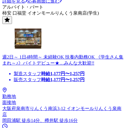
詳細を見る
応募画面に進む
アルバイト・パート
柿安 口福堂 イオンモールりんくう泉南店(学生)
週2日～ 1日4時間～ 未経験OK 扶養内勤務OK 《学生さん集
まれ～♪》バイトデビュー★…みんな大歓迎!!
製造スタッフ
時給
1,177
円〜
1,257
円
販売スタッフ
時給
1,177
円〜
1,257
円
勤務地
面接地
大阪府泉南市りんくう南浜3-12 イオンモールりんくう泉南
店
岡田浦駅 徒歩14分、樽井駅 徒歩16分