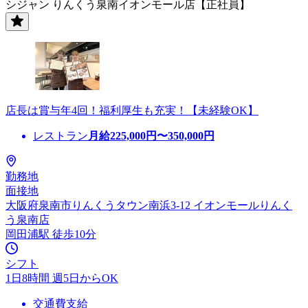
シジャン りんくう泉南イオンモール店【正社員】
店長は賞与年4回！福利厚生も充実！【未経験OK】
レストラン
月給
225,000
円〜
350,000
円
勤務地
面接地
大阪府泉南市りんくうタウン南浜3-12 イオンモールりんく
う泉南店
岡田浦駅 徒歩10分
シフト
1日8時間 週5日からOK
交通費支給