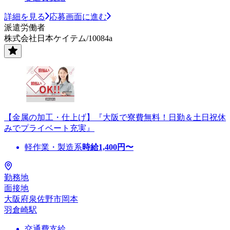
詳細を見る
応募画面に進む
派遣労働者
株式会社日本ケイテム/10084a
【金属の加工・仕上げ】『大阪で寮費無料！日勤＆土日祝休
みでプライベート充実』
軽作業・製造系
時給
1,400
円〜
勤務地
面接地
大阪府泉佐野市岡本
羽倉崎駅
交通費支給