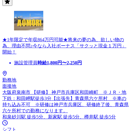
★1年限定で年収864万円可能★将来の夢の為、欲しい物の
為、理由不問♪今なら入社ボーナス「サクッと現金１万円」
開始！
施設管理員
時給
1,800
円〜
2,250
円
勤務地
面接地
大阪府泉南市 【研修】 神戸市兵庫区和田崎町 ※ＪＲ・地
下鉄：和田岬駅徒歩3分【出張先】青森県六ケ所村 ※車の
持ち込み不可 ※研修は神戸市兵庫区、研修終了後、青森県
六ケ所村での勤務になります。
和泉砂川駅 徒歩5分、新家駅 徒歩5分、樽井駅 徒歩5分
シフト