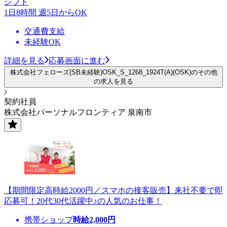
シフト
1日8時間 週5日からOK
交通費支給
未経験OK
詳細を見る
応募画面に進む
株式会社フェローズ(SB未経験)OSK_S_1268_1924T(A)(OSK)のその他
の求人を見る
契約社員
株式会社パーソナルフロンティア 泉南市
【期間限定高時給2000円／スマホの接客販売】来社不要で即
応募可！20代30代活躍中♪の人気のお仕事！
携帯ショップ
時給
2,000
円