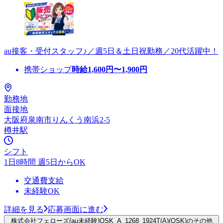
au接客・受付スタッフ♪／週5日＆土日祝勤務／20代活躍中！
携帯ショップ
時給
1,600
円〜
1,900
円
勤務地
面接地
大阪府泉南市りんくう南浜2-5
樽井駅
シフト
1日8時間 週5日からOK
交通費支給
未経験OK
詳細を見る
応募画面に進む
株式会社フェローズ(au未経験)OSK_A_1268_1924T(A)(OSK)のその他