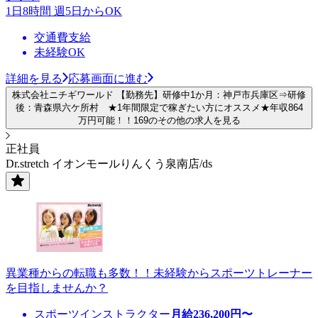
1日8時間 週5日からOK
交通費支給
未経験OK
詳細を見る
応募画面に進む
株式会社ニチギワールド 【勤務先】研修中1か月：神戸市兵庫区⇒研修
後：青森県六ケ所村 ★1年間限定で稼ぎたい方にオススメ★年収864
万円可能！！169のその他の求人を見る
正社員
Dr.stretch イオンモールりんくう泉南店/ds
異業種からの転職も多数！！未経験からスポーツトレーナー
を目指しませんか？
スポーツインストラクター
月給
236,200
円〜