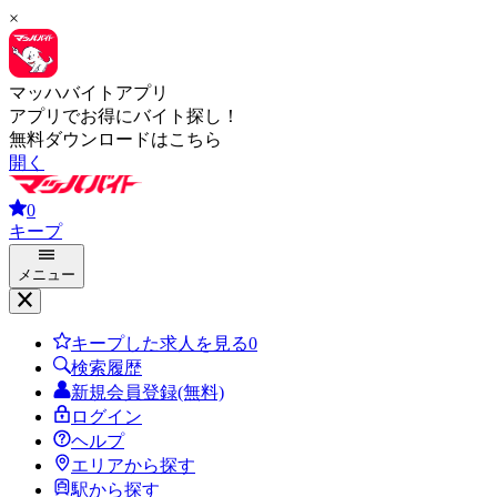
×
マッハバイトアプリ
アプリでお得にバイト探し！
無料ダウンロードはこちら
開く
0
キープ
メニュー
キープした求人を見る
0
検索履歴
新規会員登録(無料)
ログイン
ヘルプ
エリアから探す
駅から探す