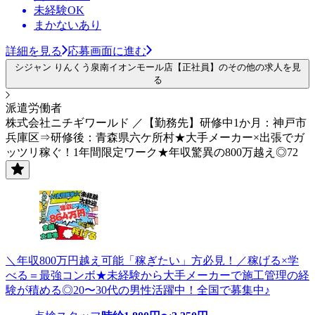
未経験OK
まかないあり
詳細を見る
応募画面に進む
シジャン りんくう泉南イオンモール店【正社員】のその他の求人を見
る
派遣労働者
株式会社ニチギワールド ／【勤務先】研修中1か月：神戸市
兵庫区⇒研修後：青森県六ケ所村★大手メーカー×出張でガ
ッツリ稼ぐ！1年間限定ワーク★年収驚異の800万越え◎72
＼年収800万円越え可能「稼ぎたい」方必見！／稼げる×学
べる＝最強コンボ★未経験から大手メーカーで施工管理の経
験が積める◎20〜30代の男性活躍中！全国で募集中♪