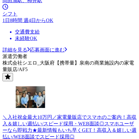
岡田浦駅、樽井駅
シフト
1日8時間 週4日からOK
交通費支給
未経験OK
詳細を見る
応募画面に進む
派遣労働者
株式会社シエロ_大阪府【携帯量】泉南の商業施設内の家電
量販店/AF5
＼入社祝金最大10万円／家電量販店でスマホのご案内！高収
入＆嬉しい週払い/スピード採用・WEB面談◎スマホユーザ
ーなら即戦力★最新情報もいち早くGET！高収入＆嬉しい週
払い/WEB面談でスピード採用◎