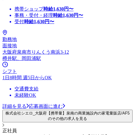
携帯ショップ
時給
1,630
円〜
事務・受付・経理
時給
1,630
円〜
受付
時給
1,630
円〜
勤務地
面接地
大阪府泉南市りんくう南浜3-12
樽井駅、岡田浦駅
シフト
1日8時間 週5日からOK
交通費支給
未経験OK
詳細を見る
応募画面に進む
株式会社シエロ_大阪府【携帯量】泉南の商業施設内の家電量販店/AF5
のその他の求人を見る
正社員