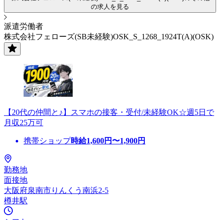
の求人を見る
派遣労働者
株式会社フェローズ(SB未経験)OSK_S_1268_1924T(A)(OSK)
【20代の仲間と♪】スマホの接客・受付/未経験OK☆週5日で
月収25万可
携帯ショップ
時給
1,600
円〜
1,900
円
勤務地
面接地
大阪府泉南市りんくう南浜2-5
樽井駅