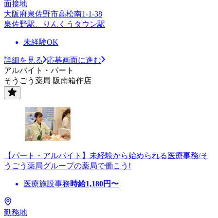
面接地
大阪府泉佐野市高松南1-1-38
泉佐野駅、りんくうタウン駅
未経験OK
詳細を見る
応募画面に進む
アルバイト・パート
そうごう薬局 阪南箱作店
【パート・アルバイト】未経験から始められる医療事務/そ
うごう薬局グループの薬局で働こう!
医療施設事務
時給
1,180
円〜
勤務地