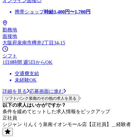
オンライン面接◎
携帯ショップ
時給
1,400
円〜
1,700
円
勤務地
面接地
大阪府泉南市樽井2丁目34-15
シフト
1日8時間 週5日からOK
交通費支給
未経験OK
詳細を見る
応募画面に進む
ソフトバンク泉南のその他の求人を見る
以下の求人はいかがですか？
条件を緩めてヒットした求人情報をピックアップ
正社員
シジャン りんくう泉南イオンモール店【正社員】＿経験者