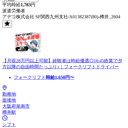
平均時給
1,783
円
派遣労働者
アデコ株式会社 SF関西九州支社/A01382387(80)-樽井_2604
【月収28万円以上可能】経験者は時給優遇◎16:45終業で夕
方以降の自由時間たっぷり♪｜フォークリフトドライバー
フォークリフト
時給
1,650
円〜
勤務地
面接地
大阪府泉南市
樽井駅
シフト