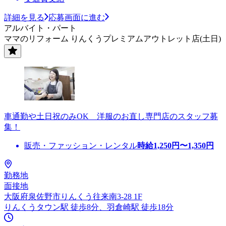
詳細を見る
応募画面に進む
アルバイト・パート
ママのリフォーム りんくうプレミアムアウトレット店(土日)
車通勤や土日祝のみOK 洋服のお直し専門店のスタッフ募
集！
販売・ファッション・レンタル
時給
1,250
円〜
1,350
円
勤務地
面接地
大阪府泉佐野市りんくう往来南3-28 1F
りんくうタウン駅 徒歩8分、羽倉崎駅 徒歩18分