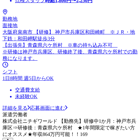
点検スタッフ
時給
1,800
円〜
2,250
円
勤務地
面接地
大阪府泉南市 【研修】 神戸市兵庫区和田崎町 ※ＪＲ・地
下鉄：和田岬駅徒歩3分
【出張先】青森県六ケ所村 ※車の持ち込み不可
※研修は神戸市兵庫区、研修終了後、青森県六ケ所村での勤
務になります。
シフト
1日8時間 週5日からOK
交通費支給
未経験OK
詳細を見る
応募画面に進む
派遣労働者
株式会社ニチギワールド 【勤務先】研修中1か月：神戸市兵
庫区⇒研修後：青森県六ケ所村 ★1年間限定で稼ぎたい方
にオススメ★年収864万円可能！！169