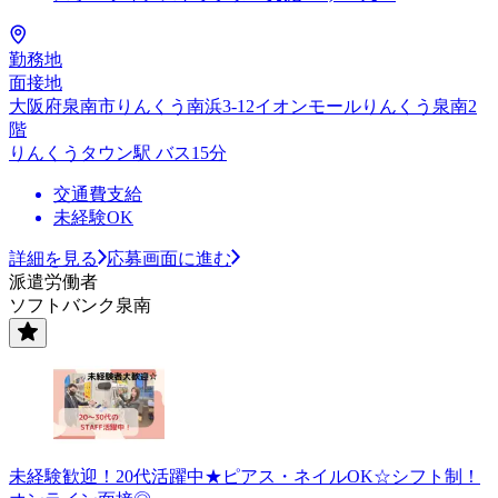
勤務地
面接地
大阪府泉南市りんくう南浜3-12イオンモールりんくう泉南2
階
りんくうタウン駅 バス15分
交通費支給
未経験OK
詳細を見る
応募画面に進む
派遣労働者
ソフトバンク泉南
未経験歓迎！20代活躍中★ピアス・ネイルOK☆シフト制！