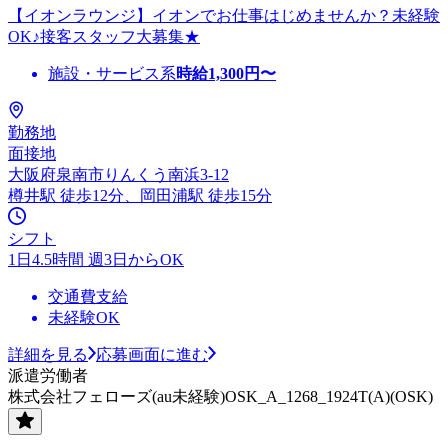
【イオンラウンジ】イオンでお仕事はじめませんか？未経験
OK♪接客スタッフ大募集★
施設・サービス系
時給
1,300
円〜
勤務地
面接地
大阪府泉南市りんくう南浜3-12
樽井駅 徒歩12分、岡田浦駅 徒歩15分
シフト
1日4.5時間 週3日からOK
交通費支給
未経験OK
詳細を見る
応募画面に進む
派遣労働者
株式会社フェローズ(au未経験)OSK_A_1268_1924T(A)(OSK)