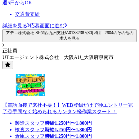
週5日からOK
交通費支給
詳細を見る
応募画面に進む
アデコ株式会社 SF関西九州支社/A01382387(80)-樽井_2604のその他の
求人を見る
正社員
UTエージェント株式会社 大阪AU_大阪府泉南市
【電話面接で来社不要！】WEB登録だけで秒エントリー完
了◎手間なく始められるカンタン軽作業スタート！
製造スタッフ
時給
1,250
円〜
1,800
円
検査スタッフ
時給
1,250
円〜
1,800
円
倉庫スタッフ
時給
1,250
円〜
1,800
円