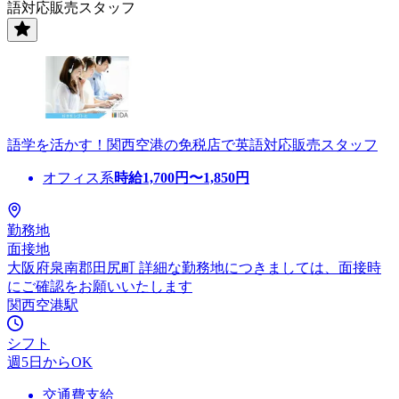
語対応販売スタッフ
語学を活かす！関西空港の免税店で英語対応販売スタッフ
オフィス系
時給
1,700
円〜
1,850
円
勤務地
面接地
大阪府泉南郡田尻町 詳細な勤務地につきましては、面接時
にご確認をお願いいたします
関西空港駅
シフト
週5日からOK
交通費支給