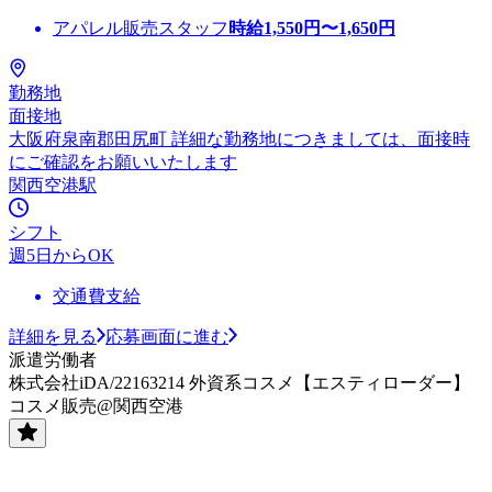
アパレル販売スタッフ
時給
1,550
円〜
1,650
円
勤務地
面接地
大阪府泉南郡田尻町 詳細な勤務地につきましては、面接時
にご確認をお願いいたします
関西空港駅
シフト
週5日からOK
交通費支給
詳細を見る
応募画面に進む
派遣労働者
株式会社iDA/22163214 外資系コスメ【エスティローダー】
コスメ販売@関西空港