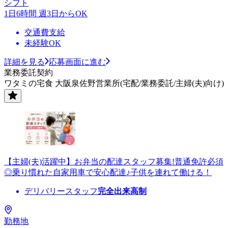
シフト
1日6時間 週3日からOK
交通費支給
未経験OK
詳細を見る
応募画面に進む
業務委託契約
ワタミの宅食 大阪泉佐野営業所(宅配/業務委託/主婦(夫)向け)
【主婦(夫)活躍中】お弁当の配達スタッフ募集!普通免許必須
◎乗り慣れた自家用車で安心配達♪子供を連れて働ける！
デリバリースタッフ
完全出来高制
勤務地