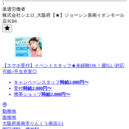
派遣労働者
株式会社シエロ_大阪府【★】ジョーシン泉南イオンモール
店/KB6
【スマホ受付】イベントスタッフ★未経験OK！週払い対応
可能♪手当充実◎
キャンペーンスタッフ
時給
2,000
円〜
受付
時給
2,000
円〜
携帯ショップ
時給
2,000
円〜
勤務地
面接地
大阪府泉南市りんくう南浜3-1