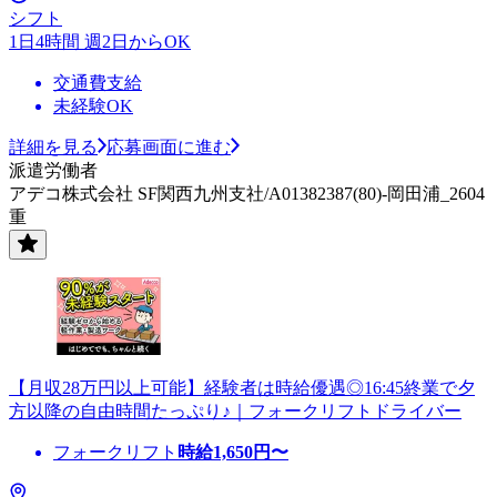
シフト
1日4時間 週2日からOK
交通費支給
未経験OK
詳細を見る
応募画面に進む
派遣労働者
アデコ株式会社 SF関西九州支社/A01382387(80)-岡田浦_2604
重
【月収28万円以上可能】経験者は時給優遇◎16:45終業で夕
方以降の自由時間たっぷり♪｜フォークリフトドライバー
フォークリフト
時給
1,650
円〜