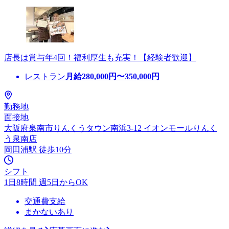
店長は賞与年4回！福利厚生も充実！【経験者歓迎】
レストラン
月給
280,000
円〜
350,000
円
勤務地
面接地
大阪府泉南市りんくうタウン南浜3-12 イオンモールりんく
う泉南店
岡田浦駅 徒歩10分
シフト
1日8時間 週5日からOK
交通費支給
まかないあり