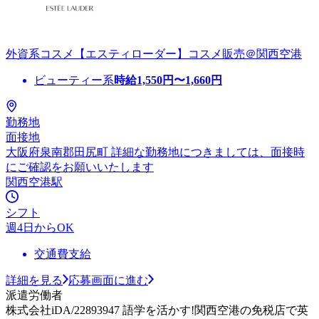
外資系コスメ【エスティローダー】コスメ販売＠関西空港
ビューティー系
時給
1,550
円〜
1,660
円
勤務地
面接地
大阪府泉南郡田尻町 詳細な勤務地につきましては、面接時
にご確認をお願いいたします
関西空港駅
シフト
週4日からOK
交通費支給
詳細を見る
応募画面に進む
派遣労働者
株式会社iDA/22893947 語学を活かす!関西空港の免税店で英