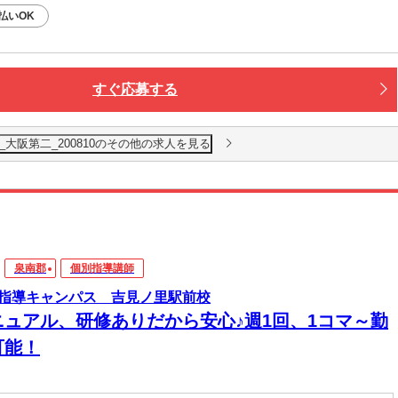
払いOK
すぐ応募する
派遣_大阪第二_200810のその他の求人を見る
泉南郡
個別指導講師
指導キャンパス 吉見ノ里駅前校
ニュアル、研修ありだから安心♪週1回、1コマ～勤
可能！