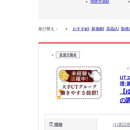
関西空港駅
並び替え：
おすすめ
新着順
高収入
勤務
派遣労働者
UT
理･
【
の
職種
(1)電