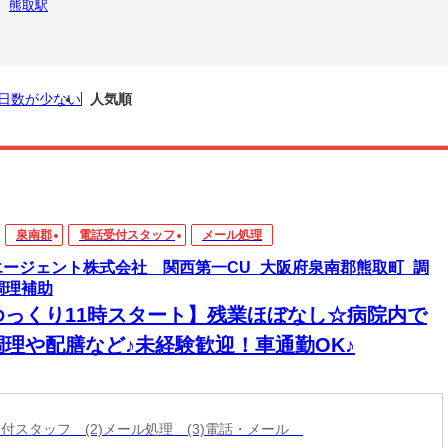
熊取駅
日数が少ない
人気順
泉南郡
電話受付スタッフ
メール処理
エージェント株式会社 関西第一CU_大阪府泉南郡熊取町_調
調理補助
ゆっくり11時スタート】残業ほぼなし☆病院内で
調理や配膳など♪未経験歓迎！車通勤OK♪
話受付スタッフ (2)メール処理 (3)電話・メール