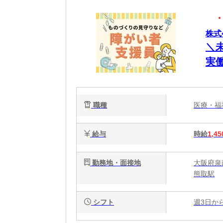
株式会
＼
実
援
職種
医療・
給与
時給
1,45
勤務地・面接地
大阪府泉
熊取駅
シフト
週3日か