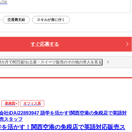
らOK
交通費支給
スキルが身に付く
すぐ応募する
空港」3カ月で80万超!お土産・スイーツ販売のその他の求人を見る
泉南郡
オフィス系
会社iDA/22893947 語学を活かす!関西空港の免税店で英語対
売スタッフ
学を活かす！関西空港の免税店で英語対応販売ス