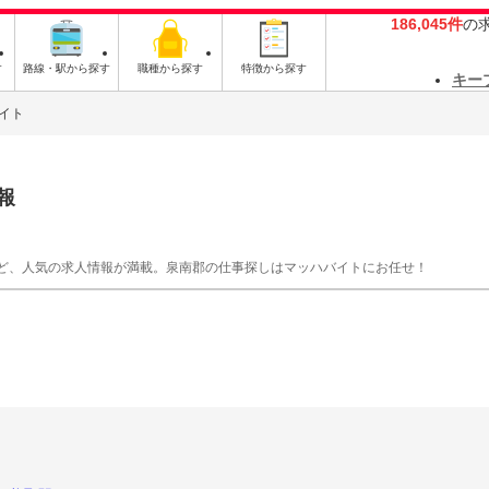
186,045件
の
す
路線・駅から探す
職種から探す
特徴から探す
キー
イト
報
ど、人気の求人情報が満載。泉南郡の仕事探しはマッハバイトにお任せ！