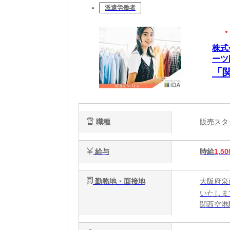
派遣労働者
株式
ーツ
「
職種
販売ス
給与
時給
1,50
勤務地・面接地
大阪府泉
いたしま
関西空港