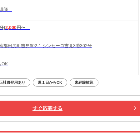
導講師
分)
2,000
円〜
郡田尻町吉見602-1 シンセーロ吉見3階302号
らOK
正社員登用あり
週１日からOK
未経験歓迎
すぐ応募する