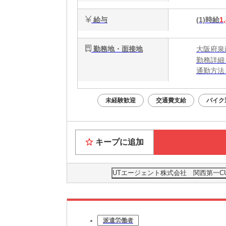
給与
(1)時給
1
勤務地・面接地
大阪府泉
勤務詳細
通勤方法
最寄り駅
※構内の
未経験歓迎
交通費支給
バイク
キープに追加
UTエージェント株式会社 関西第一C
派遣労働者