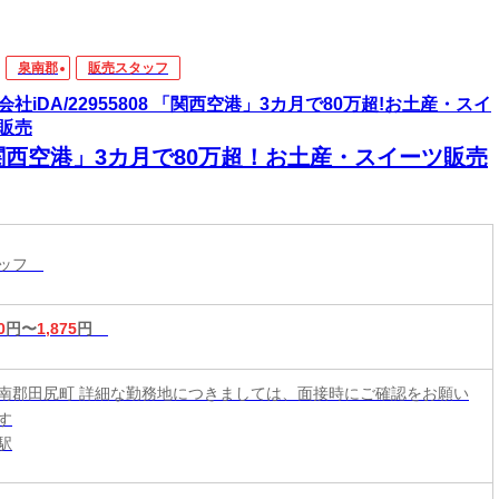
泉南郡
販売スタッフ
会社iDA/22955808 「関西空港」3カ月で80万超!お土産・スイ
販売
関西空港」3カ月で80万超！お土産・スイーツ販売
タッフ
0
円〜
1,875
円
南郡田尻町 詳細な勤務地につきましては、面接時にご確認をお願い
す
駅