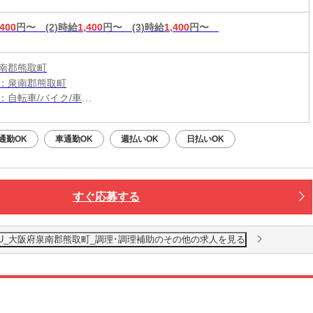
,400
円〜
(2)時給
1,400
円〜
(3)時給
1,400
円〜
南郡熊取町
：泉南郡熊取町
：自転車/バイク/車
：東佐野駅から車7分・徒歩18分
（無料）駐車場利用可
通勤OK
車通勤OK
週払いOK
日払いOK
すぐ応募する
U_大阪府泉南郡熊取町_調理･調理補助のその他の求人を見る