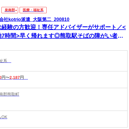
泉南郡
医療・福祉系
社kotrio派遣_大阪第二_200810
未経験の方歓迎！専任アドバイザーがサポート／<
働7時間>早く帰れます◎熊取駅そばの障がい者支
員
福祉系
0
円〜
2,187
円
南郡熊取町
らOK