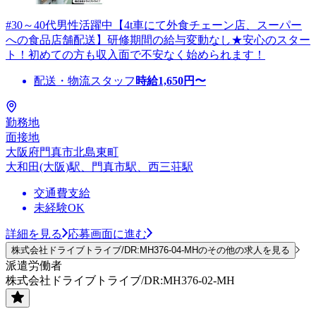
#30～40代男性活躍中【4t車にて外食チェーン店、スーパー
への食品店舗配送】研修期間の給与変動なし★安心のスター
ト！初めての方も収入面で不安なく始められます！
配送・物流スタッフ
時給
1,650
円〜
勤務地
面接地
大阪府門真市北島東町
大和田(大阪)駅、門真市駅、西三荘駅
交通費支給
未経験OK
詳細を見る
応募画面に進む
株式会社ドライブトライブ/DR:MH376-04-MHのその他の求人を見る
派遣労働者
株式会社ドライブトライブ/DR:MH376-02-MH