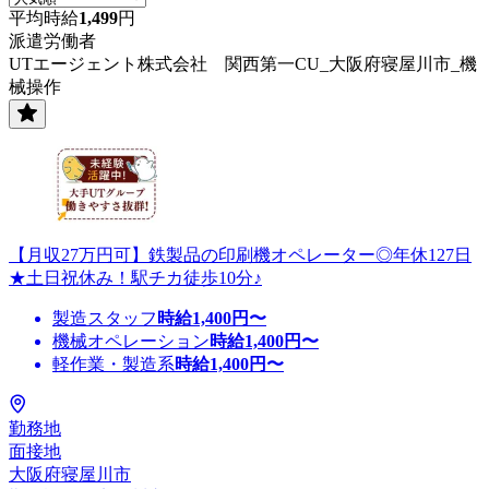
平均時給
1,499
円
派遣労働者
UTエージェント株式会社 関西第一CU_大阪府寝屋川市_機
械操作
【月収27万円可】鉄製品の印刷機オペレーター◎年休127日
★土日祝休み！駅チカ徒歩10分♪
製造スタッフ
時給
1,400
円〜
機械オペレーション
時給
1,400
円〜
軽作業・製造系
時給
1,400
円〜
勤務地
面接地
大阪府寝屋川市