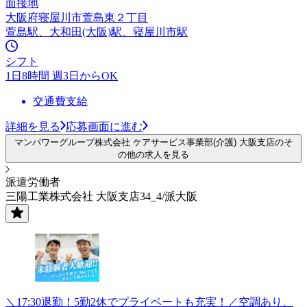
面接地
大阪府寝屋川市萱島東２丁目
萱島駅、大和田(大阪)駅、寝屋川市駅
シフト
1日8時間 週3日からOK
交通費支給
詳細を見る
応募画面に進む
マンパワーグループ株式会社 ケアサービス事業部(介護) 大阪支店のそ
の他の求人を見る
派遣労働者
三陽工業株式会社 大阪支店34_4/派大阪
＼17:30退勤！5勤2休でプライベートも充実！／空調あり、