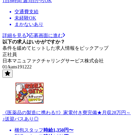
1日8時間 週5日からOK
交通費支給
未経験OK
まかないあり
詳細を見る
応募画面に進む
以下の求人はいかがですか？
条件を緩めてヒットした求人情報をピックアップ
正社員
日本マニュファクチャリングサービス株式会社
01/kans191222
《医薬品の製造に携わる!!》家電付き寮完備★月収28万円～
♪送迎バスあり◎
梱包スタッフ
時給
1,350
円〜