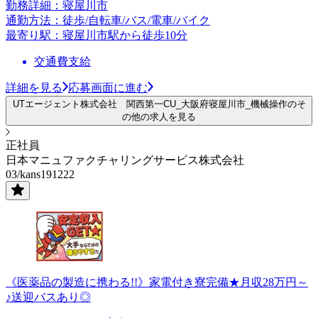
勤務詳細：寝屋川市
通勤方法：徒歩/自転車/バス/電車/バイク
最寄り駅：寝屋川市駅から徒歩10分
交通費支給
詳細を見る
応募画面に進む
UTエージェント株式会社 関西第一CU_大阪府寝屋川市_機械操作のそ
の他の求人を見る
正社員
日本マニュファクチャリングサービス株式会社
03/kans191222
《医薬品の製造に携わる!!》家電付き寮完備★月収28万円～
♪送迎バスあり◎