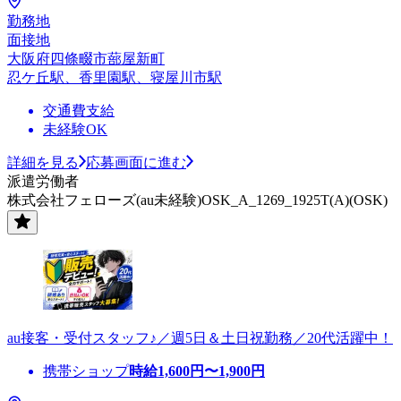
勤務地
面接地
大阪府四條畷市蔀屋新町
忍ケ丘駅、香里園駅、寝屋川市駅
交通費支給
未経験OK
詳細を見る
応募画面に進む
派遣労働者
株式会社フェローズ(au未経験)OSK_A_1269_1925T(A)(OSK)
au接客・受付スタッフ♪／週5日＆土日祝勤務／20代活躍中！
携帯ショップ
時給
1,600
円〜
1,900
円