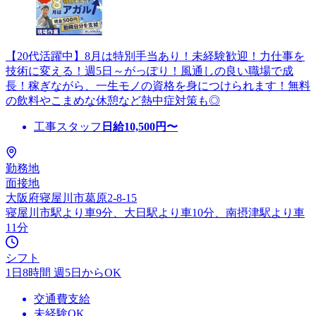
【20代活躍中】8月は特別手当あり！未経験歓迎！力仕事を
技術に変える！週5日～がっぽり！風通しの良い職場で成
長！稼ぎながら、一生モノの資格を身につけられます！無料
の飲料やこまめな休憩など熱中症対策も◎
工事スタッフ
日給
10,500
円〜
勤務地
面接地
大阪府寝屋川市葛原2-8-15
寝屋川市駅より車9分、大日駅より車10分、南摂津駅より車
11分
シフト
1日8時間 週5日からOK
交通費支給
未経験OK