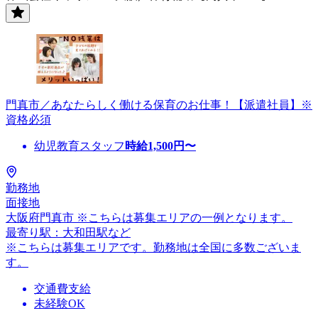
門真市／あなたらしく働ける保育のお仕事！【派遣社員】※
資格必須
幼児教育スタッフ
時給
1,500
円〜
勤務地
面接地
大阪府門真市 ※こちらは募集エリアの一例となります。
最寄り駅：大和田駅など
※こちらは募集エリアです。勤務地は全国に多数ございま
す。
交通費支給
未経験OK