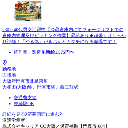
#30～40代男女活躍中【冷蔵倉庫内にてフォークリフトでの
倉庫内管理及びピッキング作業】昇給あり★頑張りはしっか
り評価！「やる気」がきちんとカタチになる職場です！
軽作業・製造系
時給
1,575
円〜
勤務地
面接地
大阪府門真市北島東町
大和田(大阪)駅、門真市駅、西三荘駅
交通費支給
未経験OK
詳細を見る
応募画面に進む
派遣労働者
株式会社キャリア CC大阪／保育補助【門真市-004】