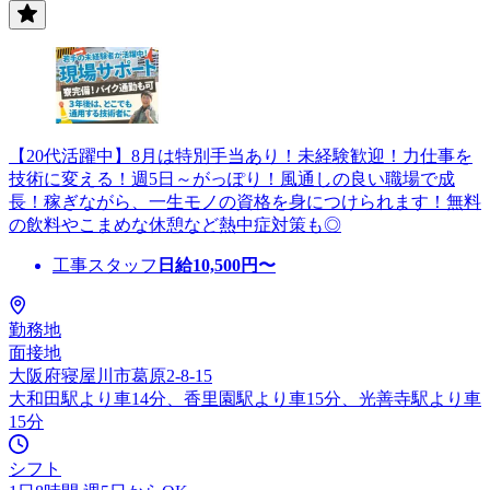
【20代活躍中】8月は特別手当あり！未経験歓迎！力仕事を
技術に変える！週5日～がっぽり！風通しの良い職場で成
長！稼ぎながら、一生モノの資格を身につけられます！無料
の飲料やこまめな休憩など熱中症対策も◎
工事スタッフ
日給
10,500
円〜
勤務地
面接地
大阪府寝屋川市葛原2-8-15
大和田駅より車14分、香里園駅より車15分、光善寺駅より車
15分
シフト