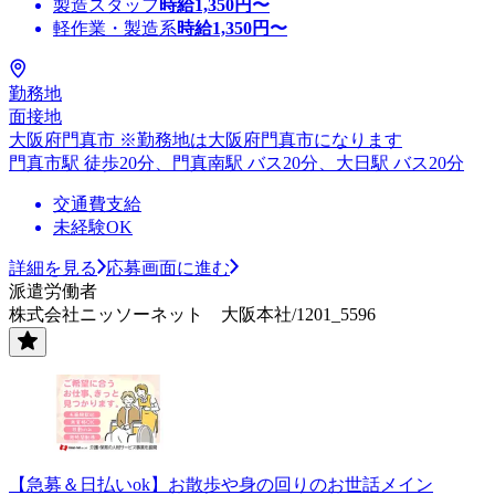
製造スタッフ
時給
1,350
円〜
軽作業・製造系
時給
1,350
円〜
勤務地
面接地
大阪府門真市 ※勤務地は大阪府門真市になります
門真市駅 徒歩20分、門真南駅 バス20分、大日駅 バス20分
交通費支給
未経験OK
詳細を見る
応募画面に進む
派遣労働者
株式会社ニッソーネット 大阪本社/1201_5596
【急募＆日払いok】お散歩や身の回りのお世話メイン