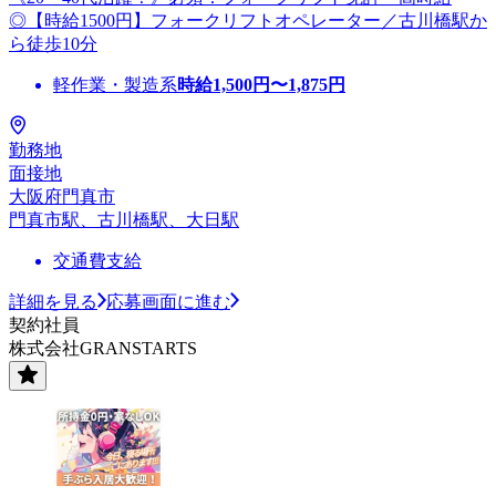
◎【時給1500円】フォークリフトオペレーター／古川橋駅か
ら徒歩10分
軽作業・製造系
時給
1,500
円〜
1,875
円
勤務地
面接地
大阪府門真市
門真市駅、古川橋駅、大日駅
交通費支給
詳細を見る
応募画面に進む
契約社員
株式会社GRANSTARTS