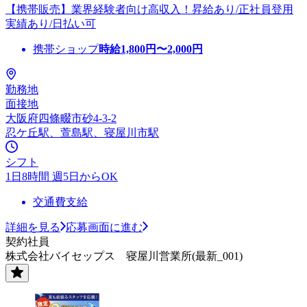
【携帯販売】業界経験者向け高収入！昇給あり/正社員登用
実績あり/日払い可
携帯ショップ
時給
1,800
円〜
2,000
円
勤務地
面接地
大阪府四條畷市砂4-3-2
忍ケ丘駅、萱島駅、寝屋川市駅
シフト
1日8時間 週5日からOK
交通費支給
詳細を見る
応募画面に進む
契約社員
株式会社バイセップス 寝屋川営業所(最新_001)