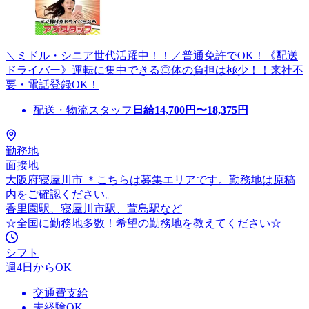
＼ミドル・シニア世代活躍中！！／普通免許でOK！《配送
ドライバー》運転に集中できる◎体の負担は極少！！来社不
要・電話登録OK！
配送・物流スタッフ
日給
14,700
円〜
18,375
円
勤務地
面接地
大阪府寝屋川市 ＊こちらは募集エリアです。勤務地は原稿
内をご確認ください。
香里園駅、寝屋川市駅、萱島駅など
☆全国に勤務地多数！希望の勤務地を教えてください☆
シフト
週4日からOK
交通費支給
未経験OK