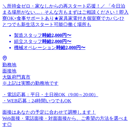
＼所持金ゼロ・家なしからの再スタート応援！／ 「今日泊
まる場所がない…」そんな方もまずはご相談ください！即入
寮OK×食事サポートあり★家具家電付き個室寮でカバンひ
とつでも新生活スタート可能◎働く場所も
製造スタッフ
時給
2,000
円〜
組立スタッフ
時給
2,000
円〜
機械オペレーション
時給
2,000
円〜
勤務地
面接地
大阪府門真市
※上記は実際の勤務地です
・電話応募：平日・土日祝OK（9:00～20:00）
・WEB応募：24時間いつでもOK
面接はあなたの予定に合わせて調整します！
Web面接・電話面接・対面面接から、ご希望の方法を選べま
す◎