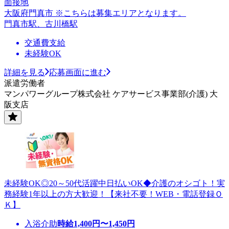
面接地
大阪府門真市 ※こちらは募集エリアとなります。
門真市駅、古川橋駅
交通費支給
未経験OK
詳細を見る
応募画面に進む
派遣労働者
マンパワーグループ株式会社 ケアサービス事業部(介護) 大
阪支店
未経験OK◎20～50代活躍中日払いOK◆介護のオシゴト！実
務経験1年以上の方大歓迎！【来社不要！WEB・電話登録Ｏ
Ｋ】
入浴介助
時給
1,400
円〜
1,450
円