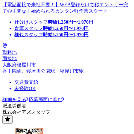
【電話面接で来社不要！】WEB登録だけで秒エントリー完
了◎手間なく始められるカンタン軽作業スタート！
仕分けスタッフ
時給
1,250
円〜
1,970
円
倉庫スタッフ
時給
1,250
円〜
1,970
円
梱包スタッフ
時給
1,250
円〜
1,970
円
勤務地
面接地
大阪府寝屋川市
香里園駅、寝屋川公園駅、寝屋川市駅
交通費支給
未経験OK
詳細を見る
応募画面に進む
派遣労働者
株式会社アズスタッフ