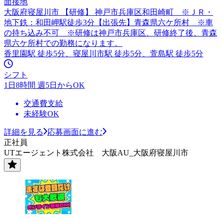
面接地
大阪府寝屋川市 【研修】 神戸市兵庫区和田崎町 ※ＪＲ・
地下鉄：和田岬駅徒歩3分【出張先】青森県六ケ所村 ※車
の持ち込み不可 ※研修は神戸市兵庫区、研修終了後、青森
県六ケ所村での勤務になります。
香里園駅 徒歩5分、寝屋川市駅 徒歩5分、萱島駅 徒歩5分
シフト
1日8時間 週5日からOK
交通費支給
未経験OK
詳細を見る
応募画面に進む
正社員
UTエージェント株式会社 大阪AU_大阪府寝屋川市