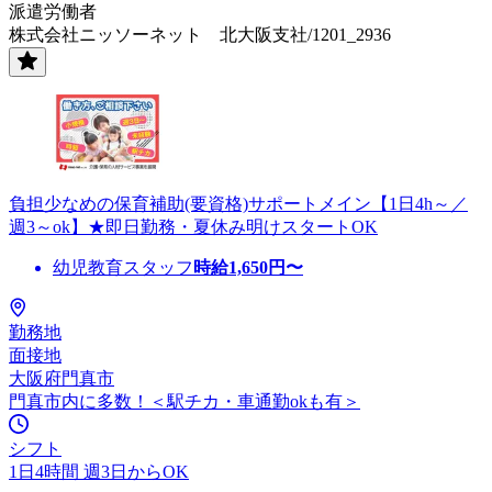
派遣労働者
株式会社ニッソーネット 北大阪支社/1201_2936
負担少なめの保育補助(要資格)サポートメイン【1日4h～／
週3～ok】★即日勤務・夏休み明けスタートOK
幼児教育スタッフ
時給
1,650
円〜
勤務地
面接地
大阪府門真市
門真市内に多数！＜駅チカ・車通勤okも有＞
シフト
1日4時間 週3日からOK