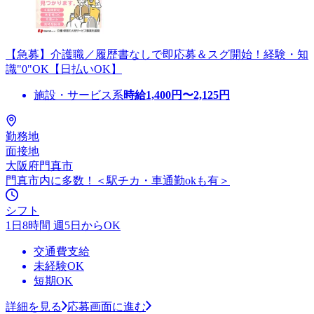
【急募】介護職／履歴書なしで即応募＆スグ開始！経験・知
識"0"OK【日払いOK】
施設・サービス系
時給
1,400
円〜
2,125
円
勤務地
面接地
大阪府門真市
門真市内に多数！＜駅チカ・車通勤okも有＞
シフト
1日8時間 週5日からOK
交通費支給
未経験OK
短期OK
詳細を見る
応募画面に進む