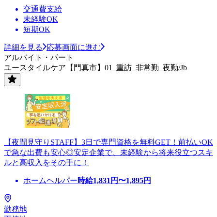
交通費支給
未経験OK
短期OK
詳細を見る
応募画面に進む
アルバイト・パート
ユースタイルケア【門真市】01_重訪_非常勤_夜勤/Jb
【夜間見守りSTAFF】3日で専門資格を無料GET！前払いOK
で急な出費も安心◎安定企業で、未経験から将来役立つスキ
ルと高収入をその手に！
ホームヘルパー
時給
1,831
円〜
1,895
円
勤務地