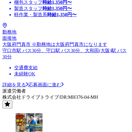
梱包スタッフ
時給
1,350
円〜
製造スタッフ
時給
1,350
円〜
軽作業・製造系
時給
1,350
円〜
勤務地
面接地
大阪府門真市 ※勤務地は大阪府門真市になります
守口市駅 バス30分、守口駅 バス30分、大和田(大阪)駅 バス
30分
交通費支給
未経験OK
詳細を見る
応募画面に進む
派遣労働者
株式会社ドライブトライブ/DR:MH376-04-MH