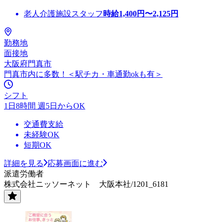
老人介護施設スタッフ
時給
1,400
円〜
2,125
円
勤務地
面接地
大阪府門真市
門真市内に多数！＜駅チカ・車通勤okも有＞
シフト
1日8時間 週5日からOK
交通費支給
未経験OK
短期OK
詳細を見る
応募画面に進む
派遣労働者
株式会社ニッソーネット 大阪本社/1201_6181