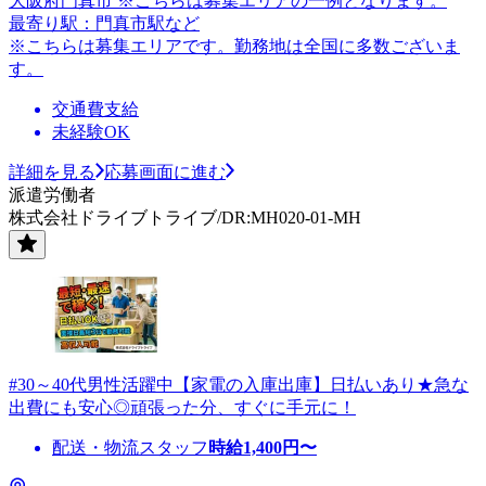
大阪府門真市 ※こちらは募集エリアの一例となります。
最寄り駅：門真市駅など
※こちらは募集エリアです。勤務地は全国に多数ございま
す。
交通費支給
未経験OK
詳細を見る
応募画面に進む
派遣労働者
株式会社ドライブトライブ/DR:MH020-01-MH
#30～40代男性活躍中【家電の入庫出庫】日払いあり★急な
出費にも安心◎頑張った分、すぐに手元に！
配送・物流スタッフ
時給
1,400
円〜