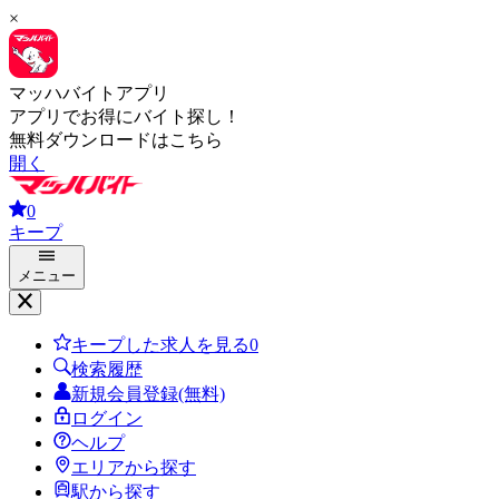
×
マッハバイトアプリ
アプリでお得にバイト探し！
無料ダウンロードはこちら
開く
0
キープ
メニュー
キープした求人を見る
0
検索履歴
新規会員登録(無料)
ログイン
ヘルプ
エリアから探す
駅から探す