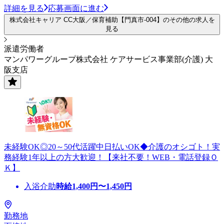
詳細を見る
応募画面に進む
株式会社キャリア CC大阪／保育補助【門真市-004】のその他の求人を
見る
派遣労働者
マンパワーグループ株式会社 ケアサービス事業部(介護) 大
阪支店
未経験OK◎20～50代活躍中日払いOK◆介護のオシゴト！実
務経験1年以上の方大歓迎！【来社不要！WEB・電話登録Ｏ
Ｋ】
入浴介助
時給
1,400
円〜
1,450
円
勤務地