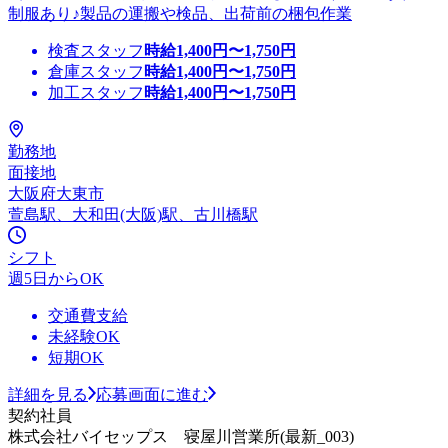
制服あり♪製品の運搬や検品、出荷前の梱包作業
検査スタッフ
時給
1,400
円〜
1,750
円
倉庫スタッフ
時給
1,400
円〜
1,750
円
加工スタッフ
時給
1,400
円〜
1,750
円
勤務地
面接地
大阪府大東市
萱島駅、大和田(大阪)駅、古川橋駅
シフト
週5日からOK
交通費支給
未経験OK
短期OK
詳細を見る
応募画面に進む
契約社員
株式会社バイセップス 寝屋川営業所(最新_003)