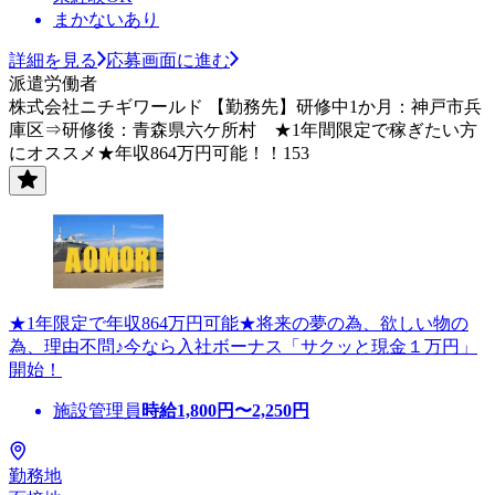
まかないあり
詳細を見る
応募画面に進む
派遣労働者
株式会社ニチギワールド 【勤務先】研修中1か月：神戸市兵
庫区⇒研修後：青森県六ケ所村 ★1年間限定で稼ぎたい方
にオススメ★年収864万円可能！！153
★1年限定で年収864万円可能★将来の夢の為、欲しい物の
為、理由不問♪今なら入社ボーナス「サクッと現金１万円」
開始！
施設管理員
時給
1,800
円〜
2,250
円
勤務地