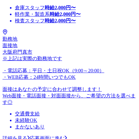
倉庫スタッフ
時給
2,000
円〜
軽作業・製造系
時給
2,000
円〜
検査スタッフ
時給
2,000
円〜
勤務地
面接地
大阪府門真市
※上記は実際の勤務地です
・電話応募：平日・土日祝OK（9:00～20:00）
・WEB応募：24時間いつでもOK
面接はあなたの予定に合わせて調整します！
Web面接・電話面接・対面面接から、ご希望の方法を選べま
す◎
交通費支給
未経験OK
まかないあり
詳細を見る
応募画面に進む