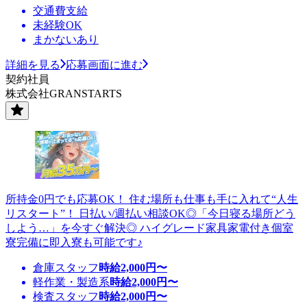
交通費支給
未経験OK
まかないあり
詳細を見る
応募画面に進む
契約社員
株式会社GRANSTARTS
所持金0円でも応募OK！ 住む場所も仕事も手に入れて“人生
リスタート”！ 日払い/週払い相談OK◎「今日寝る場所どう
しよう…」を今すぐ解決◎ ハイグレード家具家電付き個室
寮完備に即入寮も可能です♪
倉庫スタッフ
時給
2,000
円〜
軽作業・製造系
時給
2,000
円〜
検査スタッフ
時給
2,000
円〜