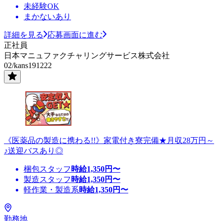
未経験OK
まかないあり
詳細を見る
応募画面に進む
正社員
日本マニュファクチャリングサービス株式会社
02/kans191222
《医薬品の製造に携わる!!》家電付き寮完備★月収28万円～
♪送迎バスあり◎
梱包スタッフ
時給
1,350
円〜
製造スタッフ
時給
1,350
円〜
軽作業・製造系
時給
1,350
円〜
勤務地