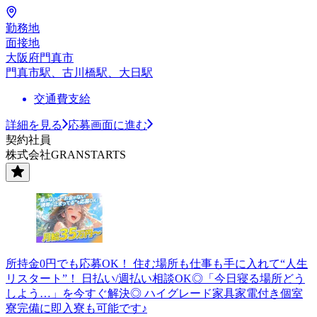
勤務地
面接地
大阪府門真市
門真市駅、古川橋駅、大日駅
交通費支給
詳細を見る
応募画面に進む
契約社員
株式会社GRANSTARTS
所持金0円でも応募OK！ 住む場所も仕事も手に入れて“人生
リスタート”！ 日払い/週払い相談OK◎「今日寝る場所どう
しよう…」を今すぐ解決◎ ハイグレード家具家電付き個室
寮完備に即入寮も可能です♪