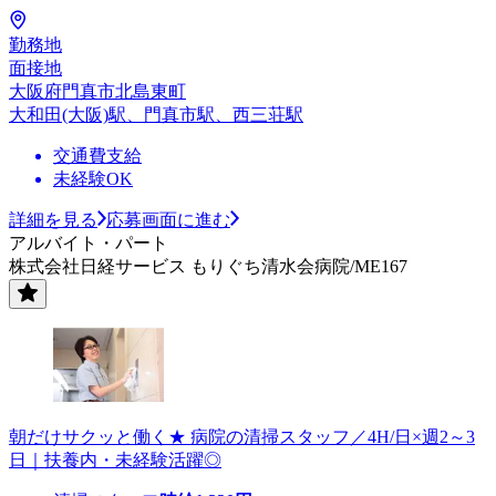
勤務地
面接地
大阪府門真市北島東町
大和田(大阪)駅、門真市駅、西三荘駅
交通費支給
未経験OK
詳細を見る
応募画面に進む
アルバイト・パート
株式会社日経サービス もりぐち清水会病院/ME167
朝だけサクッと働く★ 病院の清掃スタッフ／4H/日×週2～3
日｜扶養内・未経験活躍◎