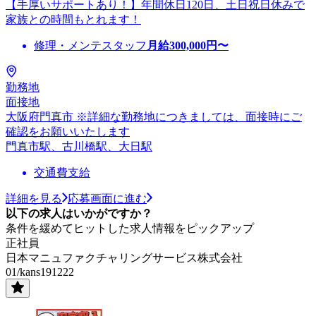
【手厚いサポートあり！】年間休日120日、土日祝日休みで
家族との時間もとれます！
修理・メンテスタッフ
月給
300,000
円〜
勤務地
面接地
大阪府門真市 ※詳細な勤務地につきましては、面接時にご
確認をお願いいたします
門真市駅、古川橋駅、大日駅
交通費支給
詳細を見る
応募画面に進む
以下の求人はいかがですか？
条件を緩めてヒットした求人情報をピックアップ
正社員
日本マニュファクチャリングサービス株式会社
01/kans191222