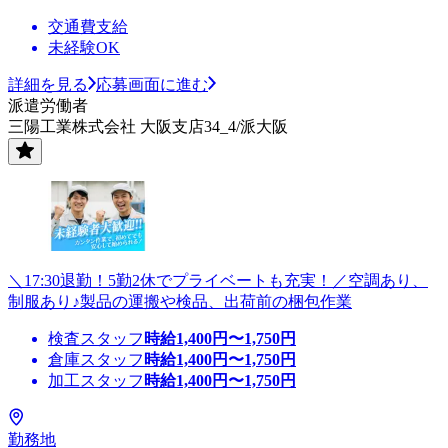
交通費支給
未経験OK
詳細を見る
応募画面に進む
派遣労働者
三陽工業株式会社 大阪支店34_4/派大阪
＼17:30退勤！5勤2休でプライベートも充実！／空調あり、
制服あり♪製品の運搬や検品、出荷前の梱包作業
検査スタッフ
時給
1,400
円〜
1,750
円
倉庫スタッフ
時給
1,400
円〜
1,750
円
加工スタッフ
時給
1,400
円〜
1,750
円
勤務地