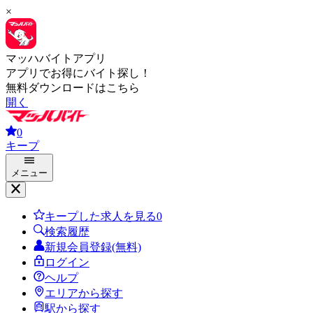
×
マッハバイトアプリ
アプリでお得にバイト探し！
無料ダウンロードはこちら
開く
0
キープ
メニュー
キープした求人を見る
0
検索履歴
新規会員登録(無料)
ログイン
ヘルプ
エリアから探す
駅から探す