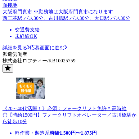
面接地
大阪府門真市 ※勤務地は大阪府門真市になります
西三荘駅 バス30分、古川橋駅 バス30分、大日駅 バス30分
交通費支給
未経験OK
詳細を見る
応募画面に進む
派遣労働者
株式会社ロフティー/KB10025759
《20～40代活躍！》必須：フォークリフト免許＊高時給
◎【時給1500円】フォークリフトオペレーター／古川橋駅か
ら徒歩10分
軽作業・製造系
時給
1,500
円〜
1,875
円