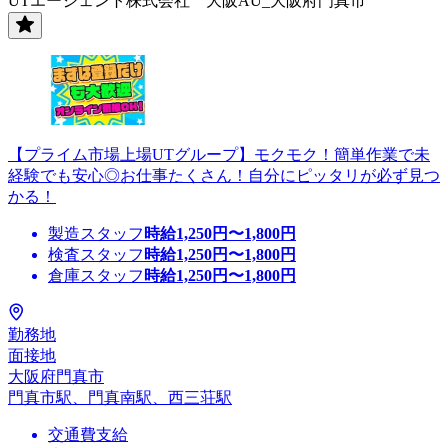
UTエージェント株式会社 大阪AU_大阪府門真市
【プライム市場上場UTグループ】モクモク！簡単作業で未
経験でも安心◎お仕事たくさん！自分にピッタリが必ず見つ
かる！
製造スタッフ
時給
1,250
円〜
1,800
円
検査スタッフ
時給
1,250
円〜
1,800
円
倉庫スタッフ
時給
1,250
円〜
1,800
円
勤務地
面接地
大阪府門真市
門真市駅、門真南駅、西三荘駅
交通費支給