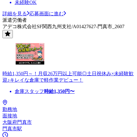
未経験OK
詳細を見る
応募画面に進む
派遣労働者
アデコ株式会社SF関西九州支社/A01427627-門真市_2607
時給1,350円～！月収26万円以上可能◎土日祝休み×未経験歓
迎♪キレイな倉庫で軽作業デビュー！
倉庫スタッフ
時給
1,350
円〜
勤務地
面接地
大阪府門真市
門真市駅