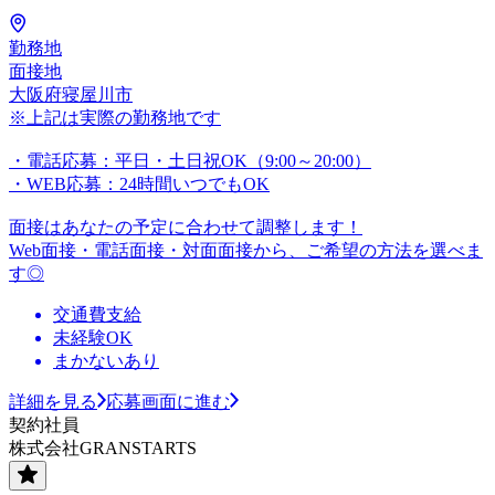
勤務地
面接地
大阪府寝屋川市
※上記は実際の勤務地です
・電話応募：平日・土日祝OK（9:00～20:00）
・WEB応募：24時間いつでもOK
面接はあなたの予定に合わせて調整します！
Web面接・電話面接・対面面接から、ご希望の方法を選べま
す◎
交通費支給
未経験OK
まかないあり
詳細を見る
応募画面に進む
契約社員
株式会社GRANSTARTS