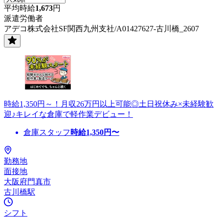
平均時給
1,673
円
派遣労働者
アデコ株式会社SF関西九州支社/A01427627-古川橋_2607
時給1,350円～！月収26万円以上可能◎土日祝休み×未経験歓
迎♪キレイな倉庫で軽作業デビュー！
倉庫スタッフ
時給
1,350
円〜
勤務地
面接地
大阪府門真市
古川橋駅
シフト