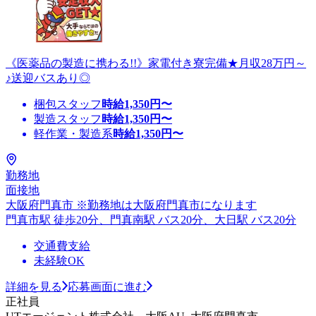
《医薬品の製造に携わる!!》家電付き寮完備★月収28万円～
♪送迎バスあり◎
梱包スタッフ
時給
1,350
円〜
製造スタッフ
時給
1,350
円〜
軽作業・製造系
時給
1,350
円〜
勤務地
面接地
大阪府門真市 ※勤務地は大阪府門真市になります
門真市駅 徒歩20分、門真南駅 バス20分、大日駅 バス20分
交通費支給
未経験OK
詳細を見る
応募画面に進む
正社員