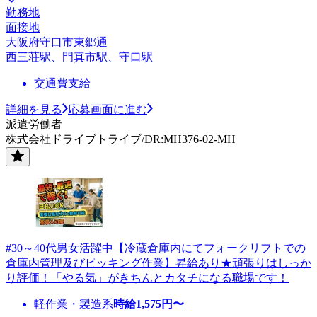
勤務地
面接地
大阪府守口市東郷通
西三荘駅、門真市駅、守口駅
交通費支給
詳細を見る
応募画面に進む
派遣労働者
株式会社ドライブトライブ/DR:MH376-02-MH
#30～40代男女活躍中【冷蔵倉庫内にてフォークリフトでの
倉庫内管理及びピッキング作業】昇給あり★頑張りはしっか
り評価！「やる気」がきちんとカタチになる職場です！
軽作業・製造系
時給
1,575
円〜