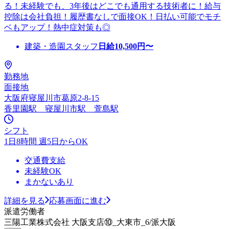
る！未経験でも、3年後はどこでも通用する技術者に！給与
控除は会社負担！履歴書なしで面接OK！日払い可能でモチ
ベもアップ！熱中症対策も◎
建築・造園スタッフ
日給
10,500
円〜
勤務地
面接地
大阪府寝屋川市葛原2-8-15
香里園駅 寝屋川市駅 萱島駅
シフト
1日8時間 週5日からOK
交通費支給
未経験OK
まかないあり
詳細を見る
応募画面に進む
派遣労働者
三陽工業株式会社 大阪支店⑩_大東市_6/派大阪