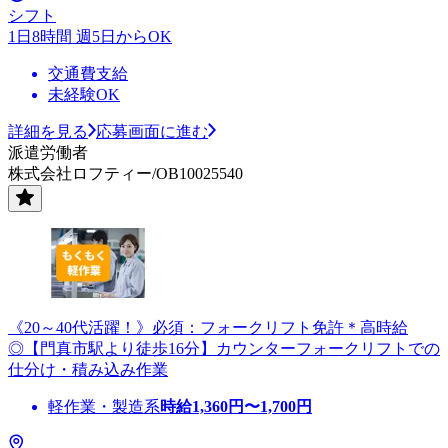
シフト
1日8時間 週5日からOK
交通費支給
未経験OK
詳細を見る
応募画面に進む
派遣労働者
株式会社ロフティー/OB10025540
《20～40代活躍！》必須：フォークリフト免許＊高時給
◎【門真市駅より徒歩16分】カウンターフォークリフトでの
仕分け・積み込み作業
軽作業・製造系
時給
1,360
円〜
1,700
円