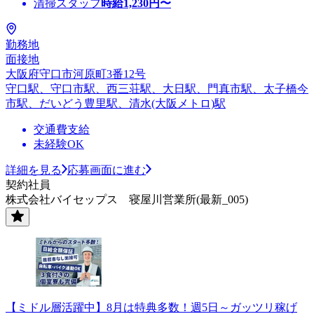
清掃スタッフ
時給
1,230
円〜
勤務地
面接地
大阪府守口市河原町3番12号
守口駅、守口市駅、西三荘駅、大日駅、門真市駅、太子橋今
市駅、だいどう豊里駅、清水(大阪メトロ)駅
交通費支給
未経験OK
詳細を見る
応募画面に進む
契約社員
株式会社バイセップス 寝屋川営業所(最新_005)
【ミドル層活躍中】8月は特典多数！週5日～ガッツリ稼げ