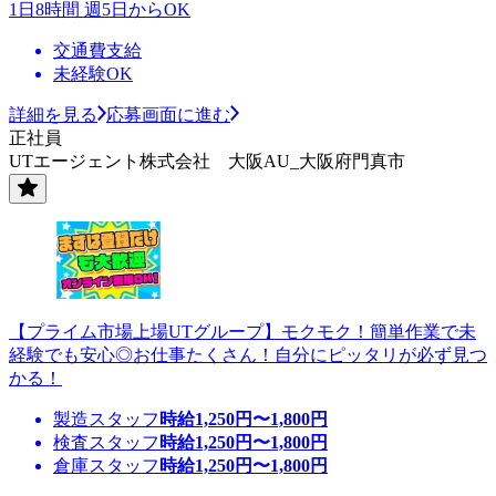
1日8時間 週5日からOK
交通費支給
未経験OK
詳細を見る
応募画面に進む
正社員
UTエージェント株式会社 大阪AU_大阪府門真市
【プライム市場上場UTグループ】モクモク！簡単作業で未
経験でも安心◎お仕事たくさん！自分にピッタリが必ず見つ
かる！
製造スタッフ
時給
1,250
円〜
1,800
円
検査スタッフ
時給
1,250
円〜
1,800
円
倉庫スタッフ
時給
1,250
円〜
1,800
円