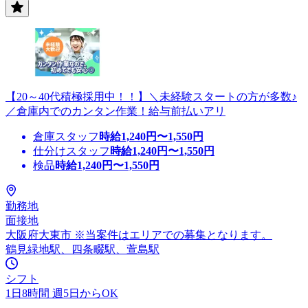
【20～40代積極採用中！！】＼未経験スタートの方が多数♪
／倉庫内でのカンタン作業！給与前払いアリ
倉庫スタッフ
時給
1,240
円〜
1,550
円
仕分けスタッフ
時給
1,240
円〜
1,550
円
検品
時給
1,240
円〜
1,550
円
勤務地
面接地
大阪府大東市 ※当案件はエリアでの募集となります。
鶴見緑地駅、四条畷駅、萱島駅
シフト
1日8時間 週5日からOK