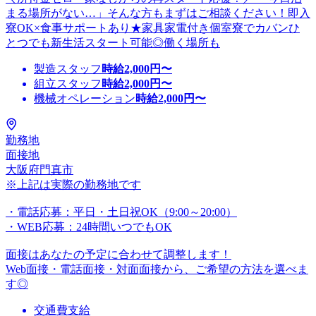
まる場所がない…」そんな方もまずはご相談ください！即入
寮OK×食事サポートあり★家具家電付き個室寮でカバンひ
とつでも新生活スタート可能◎働く場所も
製造スタッフ
時給
2,000
円〜
組立スタッフ
時給
2,000
円〜
機械オペレーション
時給
2,000
円〜
勤務地
面接地
大阪府門真市
※上記は実際の勤務地です
・電話応募：平日・土日祝OK（9:00～20:00）
・WEB応募：24時間いつでもOK
面接はあなたの予定に合わせて調整します！
Web面接・電話面接・対面面接から、ご希望の方法を選べま
す◎
交通費支給