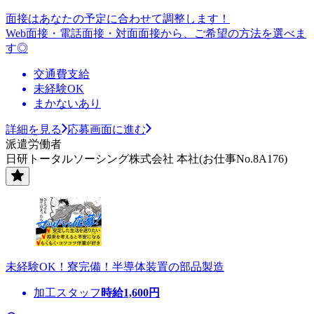
面接はあなたの予定に合わせて調整します！
Web面接・電話面接・対面面接から、ご希望の方法を選べま
す◎
交通費支給
未経験OK
まかないあり
詳細を見る
応募画面に進む
派遣労働者
日研トータルソーシング株式会社 本社(お仕事No.8A176)
未経験OK！寮完備！半導体装置の部品製造
加工スタッフ
時給
1,600
円