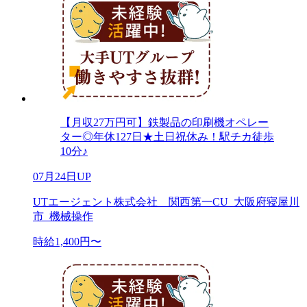
【月収27万円可】鉄製品の印刷機オペレー
ター◎年休127日★土日祝休み！駅チカ徒歩
10分♪
07月24日UP
UTエージェント株式会社 関西第一CU_大阪府寝屋川
市_機械操作
時給1,400円〜