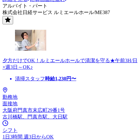
アルバイト・パート
株式会社日経サービス ルミエールホール/ME387
夕方だけでOK！ルミエールホールで清潔を守る★午前3H/日
×週3日～OK♪
清掃スタッフ
時給
1,230
円〜
勤務地
面接地
大阪府門真市末広町29番1号
古川橋駅、門真市駅、大日駅
シフト
1日3時間 週3日からOK