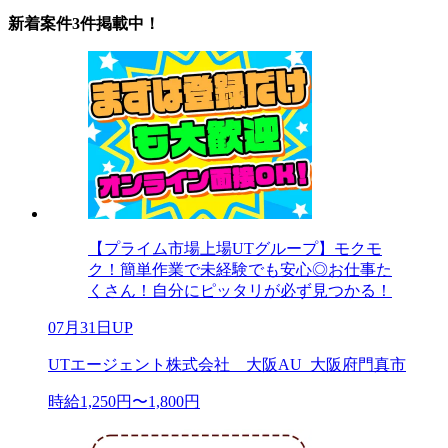
新着案件3件掲載中！
【プライム市場上場UTグループ】モクモ
ク！簡単作業で未経験でも安心◎お仕事た
くさん！自分にピッタリが必ず見つかる！
07月31日UP
UTエージェント株式会社 大阪AU_大阪府門真市
時給1,250円〜1,800円