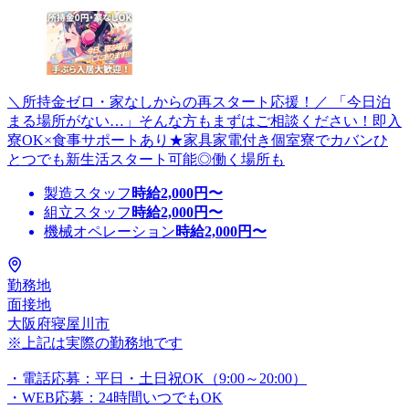
＼所持金ゼロ・家なしからの再スタート応援！／ 「今日泊
まる場所がない…」そんな方もまずはご相談ください！即入
寮OK×食事サポートあり★家具家電付き個室寮でカバンひ
とつでも新生活スタート可能◎働く場所も
製造スタッフ
時給
2,000
円〜
組立スタッフ
時給
2,000
円〜
機械オペレーション
時給
2,000
円〜
勤務地
面接地
大阪府寝屋川市
※上記は実際の勤務地です
・電話応募：平日・土日祝OK（9:00～20:00）
・WEB応募：24時間いつでもOK