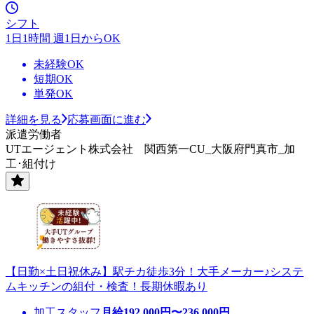
シフト
1日1時間 週1日からOK
未経験OK
短期OK
単発OK
詳細を見る
応募画面に進む
派遣労働者
UTエージェント株式会社 関西第一CU_大阪府門真市_加
工･組付け
【日勤×土日祝休み】駅チカ徒歩3分！大手メーカー♪システ
ムキッチンの組付・検査！長期休暇あり
加工スタッフ
月給
192,000
円〜
236,000
円