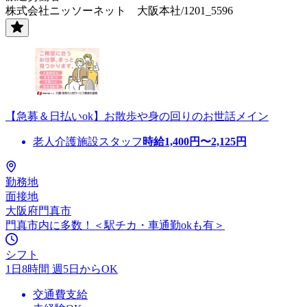
株式会社ニッソーネット 大阪本社/1201_5596
【急募＆日払いok】お散歩や身の回りのお世話メイン
老人介護施設スタッフ
時給
1,400
円〜
2,125
円
勤務地
面接地
大阪府門真市
門真市内に多数！＜駅チカ・車通勤okも有＞
シフト
1日8時間 週5日からOK
交通費支給