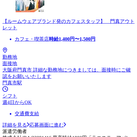
【ルームウェアブランド発のカフェスタッフ】 門真アウト
レット
カフェ・喫茶店
時給
1,400
円〜
1,500
円
勤務地
面接地
大阪府門真市 詳細な勤務地につきましては、面接時にご確
認をお願いいたします
門真市駅
シフト
週4日からOK
交通費支給
詳細を見る
応募画面に進む
派遣労働者