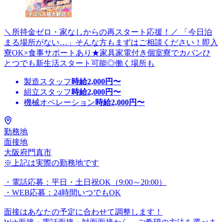
＼所持金ゼロ・家なしからの再スタート応援！／ 「今日泊
まる場所がない…」そんな方もまずはご相談ください！即入
寮OK×食事サポートあり★家具家電付き個室寮でカバンひ
とつでも新生活スタート可能◎働く場所も
製造スタッフ
時給
2,000
円〜
組立スタッフ
時給
2,000
円〜
機械オペレーション
時給
2,000
円〜
勤務地
面接地
大阪府門真市
※上記は実際の勤務地です
・電話応募：平日・土日祝OK（9:00～20:00）
・WEB応募：24時間いつでもOK
面接はあなたの予定に合わせて調整します！