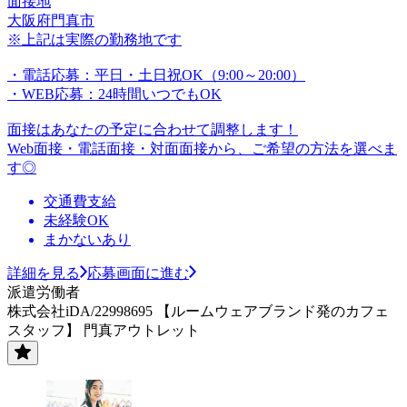
面接地
大阪府門真市
※上記は実際の勤務地です
・電話応募：平日・土日祝OK（9:00～20:00）
・WEB応募：24時間いつでもOK
面接はあなたの予定に合わせて調整します！
Web面接・電話面接・対面面接から、ご希望の方法を選べま
す◎
交通費支給
未経験OK
まかないあり
詳細を見る
応募画面に進む
派遣労働者
株式会社iDA/22998695 【ルームウェアブランド発のカフェ
スタッフ】 門真アウトレット