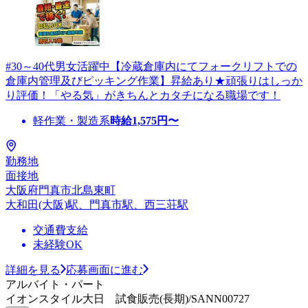
#30～40代男女活躍中【冷蔵倉庫内にてフォークリフトでの
倉庫内管理及びピッキング作業】昇給あり★頑張りはしっか
り評価！「やる気」がきちんとカタチになる職場です！
軽作業・製造系
時給
1,575
円〜
勤務地
面接地
大阪府門真市北島東町
大和田(大阪)駅、門真市駅、西三荘駅
交通費支給
未経験OK
詳細を見る
応募画面に進む
アルバイト・パート
イオンスタイル大日 試食販売(長期)/SANN00727