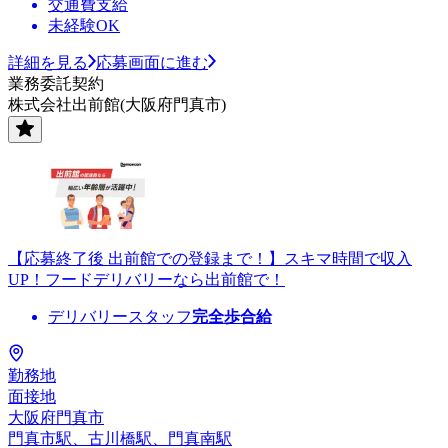
交通費支給
未経験OK
詳細を見る
応募画面に進む
業務委託契約
株式会社出前館(大阪府門真市)
【応募終了後 出前館での登録まで！】スキマ時間で収入
UP！フードデリバリーなら出前館で！
デリバリースタッフ
完全歩合給
勤務地
面接地
大阪府門真市
門真市駅、古川橋駅、門真南駅