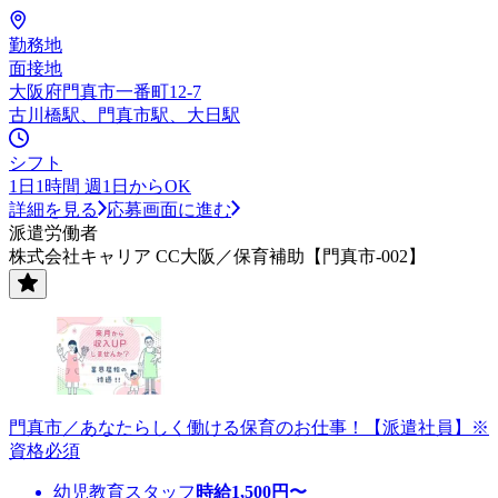
勤務地
面接地
大阪府門真市一番町12-7
古川橋駅、門真市駅、大日駅
シフト
1日1時間 週1日からOK
詳細を見る
応募画面に進む
派遣労働者
株式会社キャリア CC大阪／保育補助【門真市-002】
門真市／あなたらしく働ける保育のお仕事！【派遣社員】※
資格必須
幼児教育スタッフ
時給
1,500
円〜