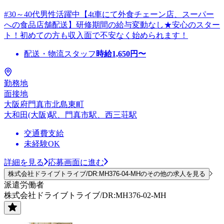
#30～40代男性活躍中【4t車にて外食チェーン店、スーパー
への食品店舗配送】研修期間の給与変動なし★安心のスター
ト！初めての方も収入面で不安なく始められます！
配送・物流スタッフ
時給
1,650
円〜
勤務地
面接地
大阪府門真市北島東町
大和田(大阪)駅、門真市駅、西三荘駅
交通費支給
未経験OK
詳細を見る
応募画面に進む
株式会社ドライブトライブ/DR:MH376-04-MHのその他の求人を見る
派遣労働者
株式会社ドライブトライブ/DR:MH376-02-MH