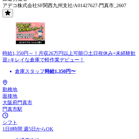
アデコ株式会社SF関西九州支社/A01427627-門真市_2607
時給1,350円～！月収26万円以上可能◎土日祝休み×未経験歓
迎♪キレイな倉庫で軽作業デビュー！
倉庫スタッフ
時給
1,350
円〜
勤務地
面接地
大阪府門真市
門真市駅
シフト
1日8時間 週5日からOK