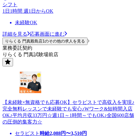
シフト
1日1時間 週1日からOK
未経験OK
詳細を見る
応募画面に進む
りらくる 門真殿島店1のその他の求人を見る
業務委託契約
りらくる 門真試験場前店
【未経験×無資格でも応募OK】セラピストで高収入を実現♪
完全無料レッスンで未経験でも安心♪Wワーク&短時間入店
OK♪平均月収33万円☆週1日～1時間～でもOK♪全国600店舗
の圧倒的集客力☆
セラピスト
時給
2,088
円〜
3,510
円