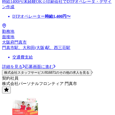
時給1400円/未経験OK☆印刷会社でDTPオペレータ・デザイ
ン作成
DTPオペレーター
時給
1,400
円〜
勤務地
面接地
大阪府門真市
門真市駅、大和田(大阪)駅、西三荘駅
交通費支給
詳細を見る
応募画面に進む
株式会社スタッフサービス/816871のその他の求人を見る
契約社員
株式会社パーソナルフロンティア 門真市