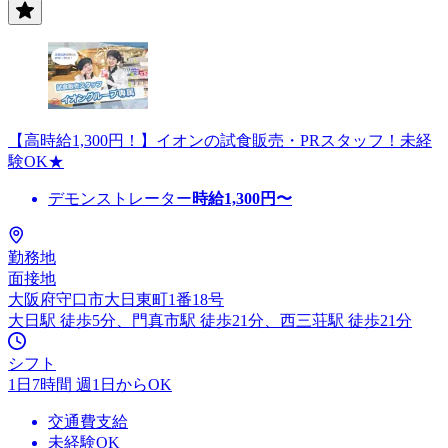
【高時給1,300円！】イオンの試食販売・PRスタッフ！未経
験OK★
デモンストレーター
時給
1,300
円〜
勤務地
面接地
大阪府守口市大日東町1番18号
大日駅 徒歩5分、門真市駅 徒歩21分、西三荘駅 徒歩21分
シフト
1日7時間 週1日からOK
交通費支給
未経験OK