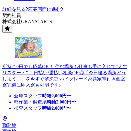
詳細を見る
応募画面に進む
契約社員
株式会社GRANSTARTS
所持金0円でも応募OK！ 住む場所も仕事も手に入れて“人生
リスタート”！ 日払い/週払い相談OK◎「今日寝る場所どう
しよう…」を今すぐ解決◎ ハイグレード家具家電付き個室
寮完備に即入寮も可能です♪
倉庫スタッフ
時給
2,000
円〜
軽作業・製造系
時給
2,000
円〜
検査スタッフ
時給
2,000
円〜
勤務地