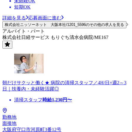
未経験OK
短期OK
詳細を見る
応募画面に進む
株式会社ニッソーネット 大阪本社/1201_5596のその他の求人を見る
アルバイト・パート
株式会社日経サービス もりぐち清水会病院/ME167
朝だけサクッと働く★ 病院の清掃スタッフ／4H/日×週2～3
日｜扶養内・未経験活躍◎
清掃スタッフ
時給
1,230
円〜
勤務地
面接地
大阪府守口市河原町3番12号