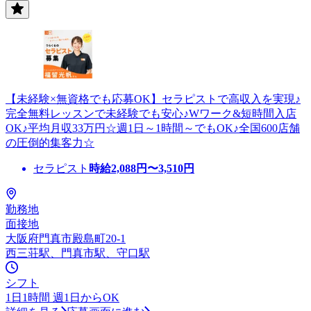
【未経験×無資格でも応募OK】セラピストで高収入を実現♪
完全無料レッスンで未経験でも安心♪Wワーク&短時間入店
OK♪平均月収33万円☆週1日～1時間～でもOK♪全国600店舗
の圧倒的集客力☆
セラピスト
時給
2,088
円〜
3,510
円
勤務地
面接地
大阪府門真市殿島町20-1
西三荘駅、門真市駅、守口駅
シフト
1日1時間 週1日からOK