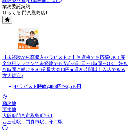
詳細を見る
応募画面に進む
業務委託契約
りらくる 門真殿島店1
【未経験から高収入セラピストに】無資格でも応募OK！完
全無料レッスンで未経験でも安心♪週1日～1時間～OK！好き
な時間に働ける♪60分最大3510円★週20時間以上入店できる
方大歓迎♪
セラピスト
時給
2,088
円〜
3,510
円
勤務地
面接地
大阪府門真市殿島町20-1
西三荘駅、門真市駅、守口駅