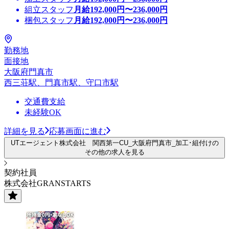
組立スタッフ
月給
192,000
円〜
236,000
円
梱包スタッフ
月給
192,000
円〜
236,000
円
勤務地
面接地
大阪府門真市
西三荘駅、門真市駅、守口市駅
交通費支給
未経験OK
詳細を見る
応募画面に進む
UTエージェント株式会社 関西第一CU_大阪府門真市_加工･組付けの
その他の求人を見る
契約社員
株式会社GRANSTARTS