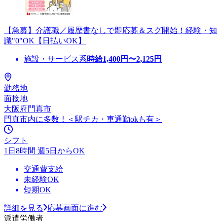
【急募】介護職／履歴書なしで即応募＆スグ開始！経験・知
識"0"OK【日払いOK】
施設・サービス系
時給
1,400
円〜
2,125
円
勤務地
面接地
大阪府門真市
門真市内に多数！＜駅チカ・車通勤okも有＞
シフト
1日8時間 週5日からOK
交通費支給
未経験OK
短期OK
詳細を見る
応募画面に進む
派遣労働者