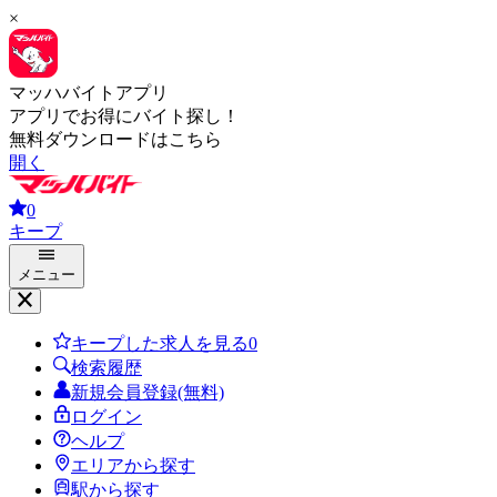
×
マッハバイトアプリ
アプリでお得にバイト探し！
無料ダウンロードはこちら
開く
0
キープ
メニュー
キープした求人を見る
0
検索履歴
新規会員登録(無料)
ログイン
ヘルプ
エリアから探す
駅から探す