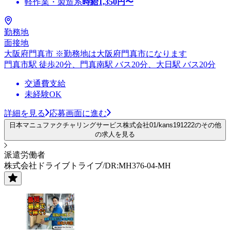
軽作業・製造系
時給
1,350
円〜
勤務地
面接地
大阪府門真市 ※勤務地は大阪府門真市になります
門真市駅 徒歩20分、門真南駅 バス20分、大日駅 バス20分
交通費支給
未経験OK
詳細を見る
応募画面に進む
日本マニュファクチャリングサービス株式会社01/kans191222のその他
の求人を見る
派遣労働者
株式会社ドライブトライブ/DR:MH376-04-MH