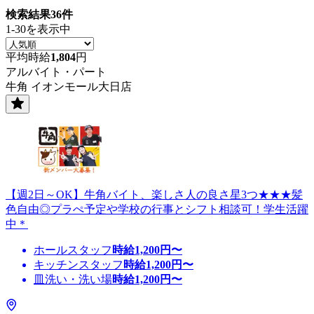
検索結果
36
件
1-30を表示中
平均時給
1,804
円
アルバイト・パート
牛角 イオンモール大日店
【週2日～OK】牛角バイト、楽しさ人の良さ星3つ★★★髪
色自由◎プラぺ予定や学校の行事とシフト相談可！学生活躍
中＊
ホールスタッフ
時給
1,200
円〜
キッチンスタッフ
時給
1,200
円〜
皿洗い・洗い場
時給
1,200
円〜