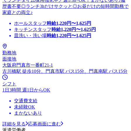
＼ランチタイム採用強化中／週1/3h~OK！まかないあり♪履
歴書不要◎ランチ3hだけサクッと◎お昼だけの短時間勤務で
家庭との両立♪
ホールスタッフ
時給
1,220
円〜
1,625
円
キッチンスタッフ
時給
1,220
円〜
1,625
円
皿洗い・洗い場
時給
1,220
円〜
1,625
円
勤務地
面接地
大阪府門真市一番町21-1
古川橋駅 徒歩10分、門真市駅 バス15分、門真南駅 バス15分
シフト
1日3時間 週1日からOK
交通費支給
未経験OK
まかないあり
詳細を見る
応募画面に進む
派遣労働者