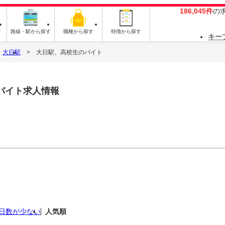
186,045件
の
す
路線・駅から探す
職種から探す
特徴から探す
キー
大日駅
大日駅、高校生のバイト
バイト求人情報
日数が少ない
人気順