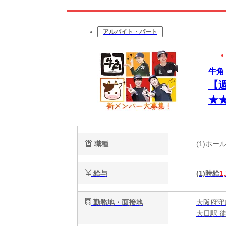
アルバイト・パート
牛角
【
★
相
職種
(1)ホ
給与
(1)時給
1
勤務地・面接地
大阪府守
大日駅 