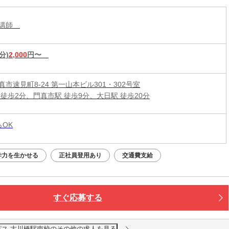
導講師
分)
2,000
円〜
市速見町8-24 第一山本ビル301・302号室
 徒歩2分、門真市駅 徒歩9分、大日駅 徒歩20分
らOK
学力を生かせる
正社員登用あり
交通費支給
すぐ応募する
ス 古川橋駅南校のその他の求人を見る