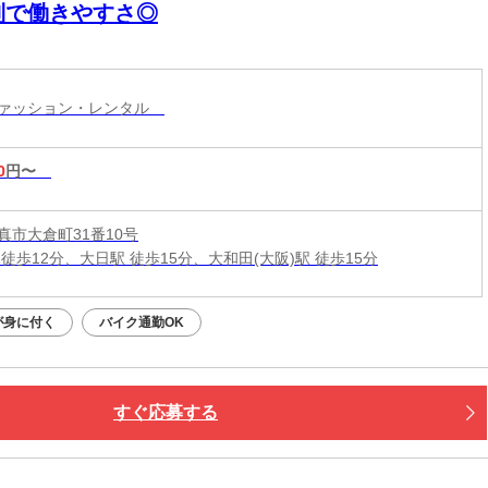
制で働きやすさ◎
ファッション・レンタル
0
円〜
真市大倉町31番10号
徒歩12分、大日駅 徒歩15分、大和田(大阪)駅 徒歩15分
が身に付く
バイク通勤OK
すぐ応募する