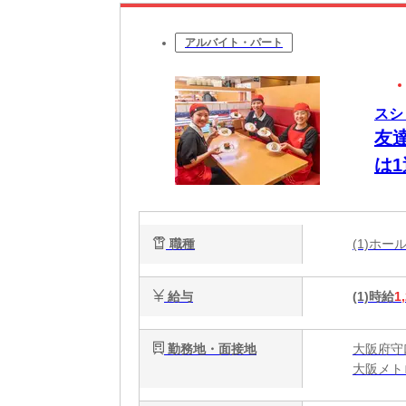
アルバイト・パート
スシ
友
は
な
日
職種
(1)ホ
給与
(1)時給
1
勤務地・面接地
大阪府守口
大阪メト