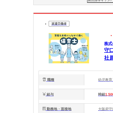
派遣労働者
株式
守
社
職種
幼児教
給与
時給
1,50
勤務地・面接地
大阪府守