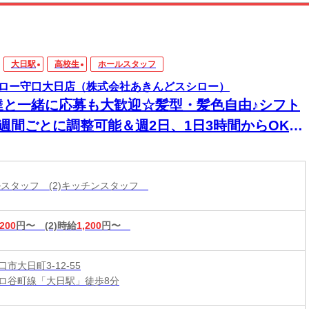
大日駅
高校生
ホールスタッフ
ロー守口大日店（株式会社あきんどスシロー）
達と一緒に応募も大歓迎☆髪型・髪色自由♪シフト
1週間ごとに調整可能＆週2日、1日3時間からOK！
ので無理なく働けます♪食事補助（30％割引）や土
祝は時給UPなど嬉しい制度がそろってます★
ールスタッフ (2)キッチンスタッフ
,200
円〜
(2)時給
1,200
円〜
市大日町3-12-55
ロ谷町線「大日駅」徒歩8分