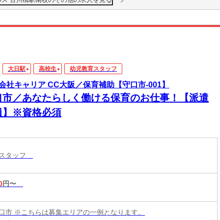
大日駅
高校生
幼児教育スタッフ
会社キャリア CC大阪／保育補助【守口市-001】
口市／あなたらしく働ける保育のお仕事！【派遣
員】※資格必須
育スタッフ
0
円〜
口市 ※こちらは募集エリアの一例となります。