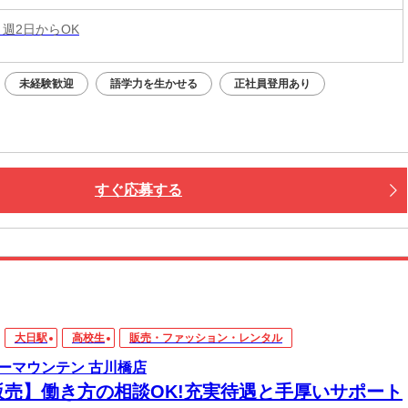
 週2日からOK
未経験歓迎
語学力を生かせる
正社員登用あり
すぐ応募する
大日駅
高校生
販売・ファッション・レンタル
ーマウンテン 古川橋店
販売】働き方の相談OK!充実待遇と手厚いサポート