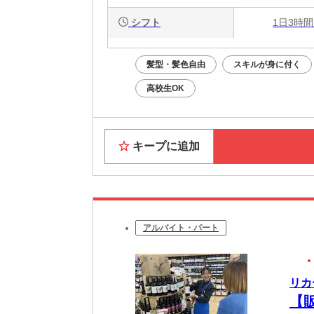
シフト
1日3時間
髪型・髪色自由
スキルが身に付く
高校生OK
キープに追加
アルバイト・パート
リカ
【