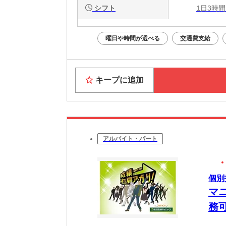
シフト
1日3時間
曜日や時間が選べる
交通費支給
キープに追加
アルバイト・パート
個別
マ
務