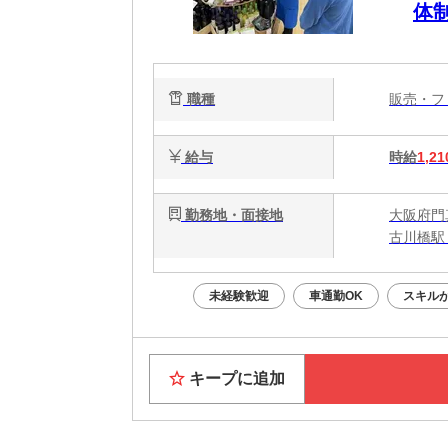
体
職種
販売・
給与
時給
1,21
勤務地・面接地
大阪府門
古川橋駅 
未経験歓迎
車通勤OK
スキル
キープに追加