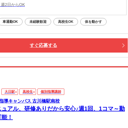
 週2日からOK
車通勤OK
未経験歓迎
高校生OK
体を動かす
すぐ応募する
大日駅
高校生
個別指導講師
指導キャンパス 古川橋駅南校
ニュアル、研修ありだから安心♪週1回、1コマ～勤
可能！