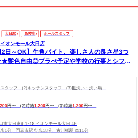
大日駅
高校生
ホールスタッフ
 イオンモール大日店
週2日～OK】牛角バイト、楽しさ人の良さ星3つ
★★髪色自由◎プラぺ予定や学校の行事とシフト
談可！学生活躍中＊
ールスタッフ (2)キッチンスタッフ (3)皿洗い・洗い場
,200
円〜
(2)時給
1,200
円〜
(3)時給
1,200
円〜
口市大日東町1ｰ18 イオンモール大日 4F
徒歩1分、門真市駅 徒歩18分、古川橋駅 車11分