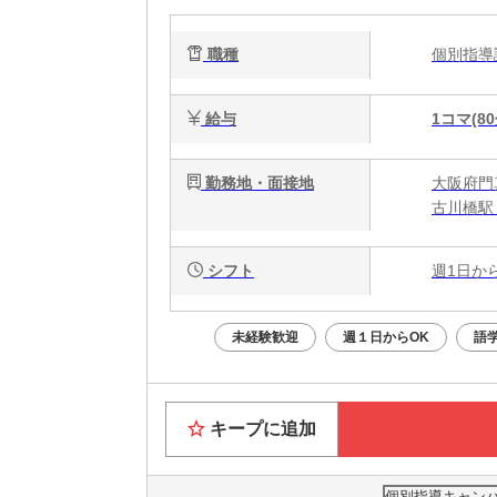
職種
個別指
給与
1コマ(80
勤務地・面接地
大阪府門真
古川橋駅
シフト
週1日か
未経験歓迎
週１日からOK
語
キープに追加
個別指導キャンパ