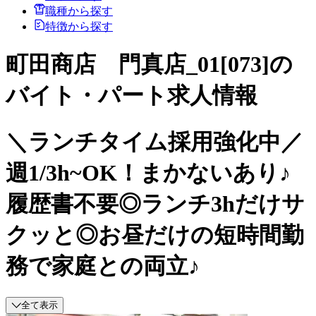
職種から探す
特徴から探す
町田商店 門真店_01[073]の
バイト・パート求人情報
＼ランチタイム採用強化中／
週1/3h~OK！まかないあり♪
履歴書不要◎ランチ3hだけサ
クッと◎お昼だけの短時間勤
務で家庭との両立♪
全て表示