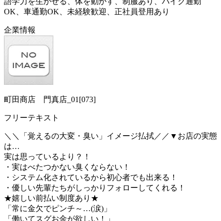
語学力を生かせる、体を動かす、制服あり、バイク通勤
OK、車通勤OK、未経験歓迎、正社員登用あり
企業情報
町田商店 門真店_01[073]
フリーテキスト
＼＼「覚えるの大変・臭い」イメージ払拭／／▼お店の実態
は…
実は思っているより？！
・実はべたつかない臭くならない！
・システム化されているから初心者でも出来る！
・優しい先輩たちがしっかりフォローしてくれる！
★嬉しい前払い制度あり★
「常に金欠でピンチ～…(涙)」
「働いてスグお金が欲しい！」