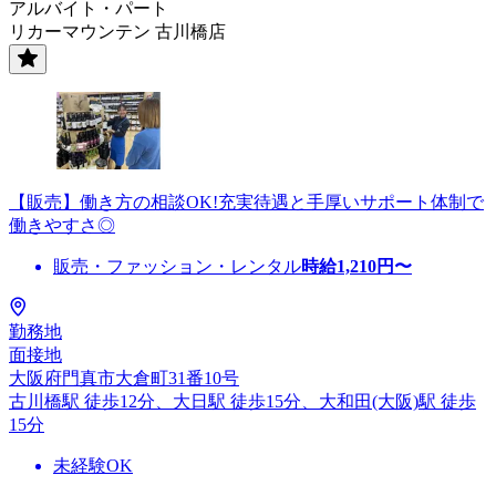
アルバイト・パート
リカーマウンテン 古川橋店
【販売】働き方の相談OK!充実待遇と手厚いサポート体制で
働きやすさ◎
販売・ファッション・レンタル
時給
1,210
円〜
勤務地
面接地
大阪府門真市大倉町31番10号
古川橋駅 徒歩12分、大日駅 徒歩15分、大和田(大阪)駅 徒歩
15分
未経験OK