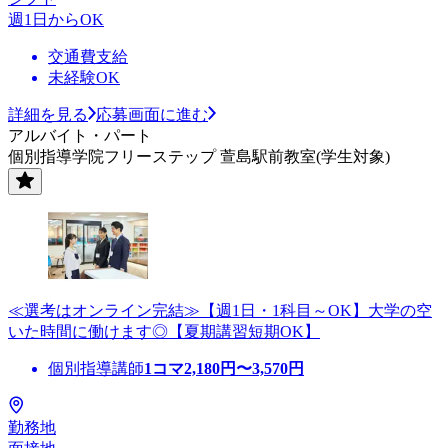
週1日からOK
交通費支給
未経験OK
詳細を見る
応募画面に進む
アルバイト・パート
個別指導学院フリーステップ 萱島駅前教室(学生対象)
≪選考はオンライン完結≫【週1日・1科目～OK】大学の空
いた時間に働けます◎【夏期講習短期OK】
個別指導講師
1コマ
2,180
円〜
3,570
円
勤務地