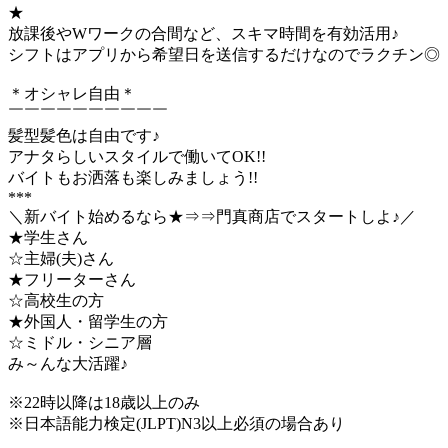
★
放課後やWワークの合間など、スキマ時間を有効活用♪
シフトはアプリから希望日を送信するだけなのでラクチン◎
＊オシャレ自由＊
￣￣￣￣￣￣￣￣￣￣
髪型髪色は自由です♪
アナタらしいスタイルで働いてOK!!
バイトもお洒落も楽しみましょう!!
***
＼新バイト始めるなら★⇒⇒門真商店でスタートしよ♪／
★学生さん
☆主婦(夫)さん
★フリーターさん
☆高校生の方
★外国人・留学生の方
☆ミドル・シニア層
み～んな大活躍♪
※22時以降は18歳以上のみ
※日本語能力検定(JLPT)N3以上必須の場合あり