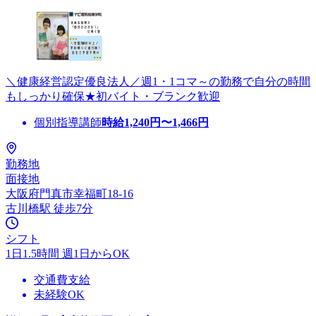
＼健康経営認定優良法人／週1・1コマ～の勤務で自分の時間
もしっかり確保★初バイト・ブランク歓迎
個別指導講師
時給
1,240
円〜
1,466
円
勤務地
面接地
大阪府門真市幸福町18-16
古川橋駅 徒歩7分
シフト
1日1.5時間 週1日からOK
交通費支給
未経験OK