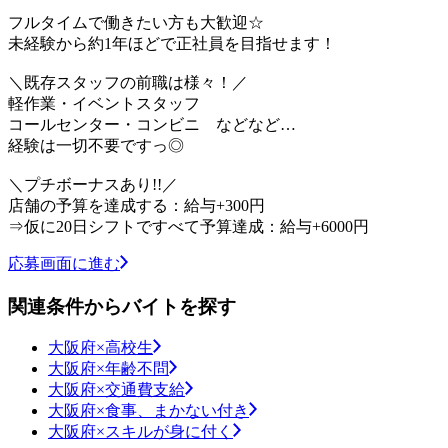
フルタイムで働きたい方も大歓迎☆
未経験から約1年ほどで正社員を目指せます！
＼既存スタッフの前職は様々！／
軽作業・イベントスタッフ
コールセンター・コンビニ などなど…
経験は一切不要ですっ◎
＼プチボーナスあり!!／
店舗の予算を達成する：給与+300円
⇒仮に20日シフトですべて予算達成：給与+6000円
応募画面に進む
関連条件からバイトを探す
大阪府×高校生
大阪府×年齢不問
大阪府×交通費支給
大阪府×食事、まかない付き
大阪府×スキルが身に付く