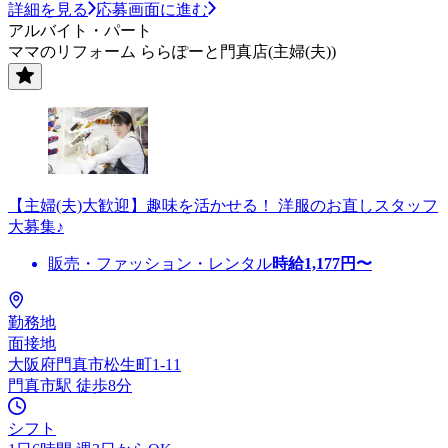
詳細を見る
応募画面に進む
アルバイト・パート
ママのリフォーム ららぽーと門真店(主婦(夫))
【主婦(夫)大歓迎】趣味を活かせる！ 洋服のお直しスタッフ
大募集♪
販売・ファッション・レンタル
時給
1,177
円〜
勤務地
面接地
大阪府門真市松生町1-11
門真市駅 徒歩8分
シフト