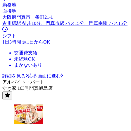
勤務地
面接地
大阪府門真市一番町21-1
古川橋駅 徒歩10分、門真市駅 バス15分、門真南駅 バス15分
シフト
1日3時間 週1日からOK
交通費支給
未経験OK
まかないあり
詳細を見る
応募画面に進む
アルバイト・パート
すき家 163号門真殿島店