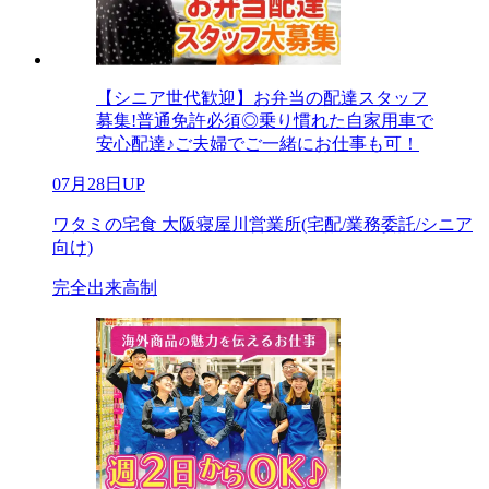
【シニア世代歓迎】お弁当の配達スタッフ
募集!普通免許必須◎乗り慣れた自家用車で
安心配達♪ご夫婦でご一緒にお仕事も可！
07月28日UP
ワタミの宅食 大阪寝屋川営業所(宅配/業務委託/シニア
向け)
完全出来高制