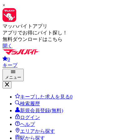
×
マッハバイトアプリ
アプリでお得にバイト探し！
無料ダウンロードはこちら
開く
0
キープ
メニュー
キープした求人を見る
0
検索履歴
新規会員登録(無料)
ログイン
ヘルプ
エリアから探す
駅から探す