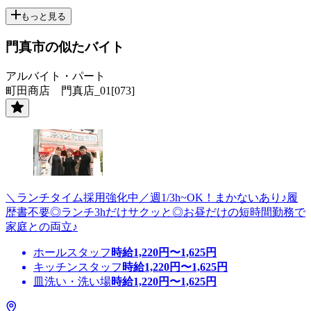
もっと見る
門真市の似たバイト
アルバイト・パート
町田商店 門真店_01[073]
＼ランチタイム採用強化中／週1/3h~OK！まかないあり♪履
歴書不要◎ランチ3hだけサクッと◎お昼だけの短時間勤務で
家庭との両立♪
ホールスタッフ
時給
1,220
円〜
1,625
円
キッチンスタッフ
時給
1,220
円〜
1,625
円
皿洗い・洗い場
時給
1,220
円〜
1,625
円