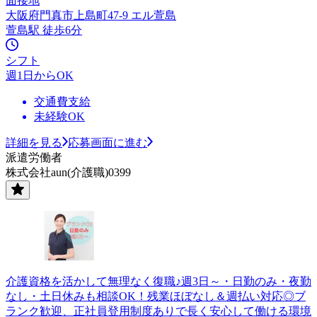
面接地
大阪府門真市上島町47-9 エル萱島
萱島駅 徒歩6分
シフト
週1日からOK
交通費支給
未経験OK
詳細を見る
応募画面に進む
派遣労働者
株式会社aun(介護職)0399
介護資格を活かして無理なく復職♪週3日～・日勤のみ・夜勤
なし・土日休みも相談OK！残業ほぼなし＆週払い対応◎ブ
ランク歓迎、正社員登用制度ありで長く安心して働ける環境