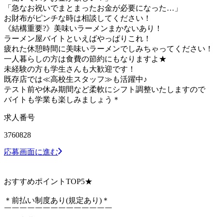
「急なお祝いでまとまったお金が必要になった…」
お財布がピンチな時は相談してください！
《結構重要?》美味いラーメンまかないあり！
ラーメン屋バイトといえばやっぱりこれ！
疲れた休憩時間に美味いラーメンでしみちゃってください！
一人暮らしの方は食費の節約にもなりますよ★
未経験の方も学生さんも大歓迎です！
既存店では≪高校生スタッフ≫も活躍中♪
テスト前や休み期間など柔軟にシフト調整いたしますので
バイトも学業も楽しみましょう＊
求人番号
3760828
応募画面に進む
おすすめポイントTOP5★
＊前払い制度あり(規定あり)＊
￣￣￣￣￣￣￣￣￣￣￣￣￣￣