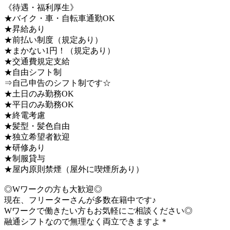
《待遇・福利厚生》
★バイク・車・自転車通勤OK
★昇給あり
★前払い制度（規定あり）
★まかない1円！（規定あり）
★交通費規定支給
★自由シフト制
⇒自己申告のシフト制です☆
★土日のみ勤務OK
★平日のみ勤務OK
★終電考慮
★髪型・髪色自由
★独立希望者歓迎
★研修あり
★制服貸与
★屋内原則禁煙（屋外に喫煙所あり）
◎Wワークの方も大歓迎◎
現在、フリーターさんが多数在籍中です♪
Wワークで働きたい方もお気軽にご相談ください◎
融通シフトなので無理なく両立できますよ＊