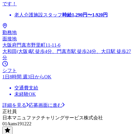
です！
老人介護施設スタッフ
時給
1,290
円〜
1,920
円
勤務地
面接地
大阪府門真市野里町11-11-6
大和田(大阪)駅 徒歩4分、門真市駅 徒歩24分、大日駅 徒歩27
分
シフト
1日8時間 週3日からOK
交通費支給
未経験OK
詳細を見る
応募画面に進む
正社員
日本マニュファクチャリングサービス株式会社
01/kans191222