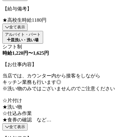
【給与備考】
★高校生時給1180円
全て表示
アルバイト・パート
皿洗い・洗い場
シフト制
時給1,220円〜1,625円
【お仕事内容】
当店では、カウンター内から接客をしながら
キッチン業務も行います◎
※洗い物のみではございませんのでご注意ください
☆片付け
★洗い物
☆仕込み作業
★食券の確認 など…
全て表示