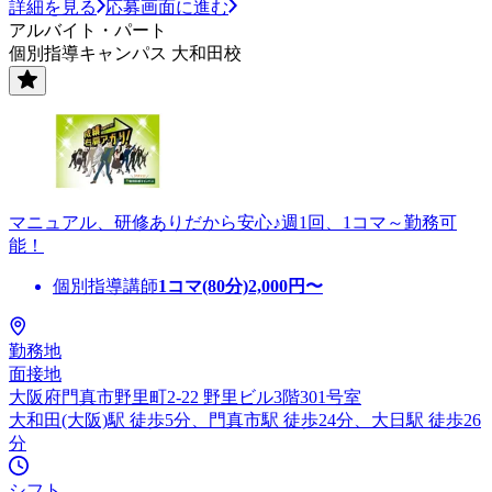
詳細を見る
応募画面に進む
アルバイト・パート
個別指導キャンパス 大和田校
マニュアル、研修ありだから安心♪週1回、1コマ～勤務可
能！
個別指導講師
1コマ(80分)
2,000
円〜
勤務地
面接地
大阪府門真市野里町2-22 野里ビル3階301号室
大和田(大阪)駅 徒歩5分、門真市駅 徒歩24分、大日駅 徒歩26
分
シフト