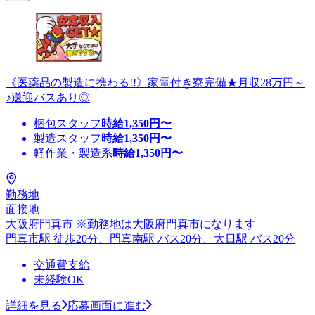
《医薬品の製造に携わる!!》家電付き寮完備★月収28万円～
♪送迎バスあり◎
梱包スタッフ
時給
1,350
円〜
製造スタッフ
時給
1,350
円〜
軽作業・製造系
時給
1,350
円〜
勤務地
面接地
大阪府門真市 ※勤務地は大阪府門真市になります
門真市駅 徒歩20分、門真南駅 バス20分、大日駅 バス20分
交通費支給
未経験OK
詳細を見る
応募画面に進む