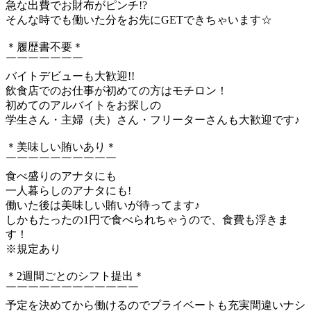
急な出費でお財布がピンチ!?
そんな時でも働いた分をお先にGETできちゃいます☆
＊履歴書不要＊
￣￣￣￣￣￣￣
バイトデビューも大歓迎!!
飲食店でのお仕事が初めての方はモチロン！
初めてのアルバイトをお探しの
学生さん・主婦（夫）さん・フリーターさんも大歓迎です♪
＊美味しい賄いあり＊
￣￣￣￣￣￣￣￣￣￣
食べ盛りのアナタにも
一人暮らしのアナタにも!
働いた後は美味しい賄いが待ってます♪
しかもたったの1円で食べられちゃうので、食費も浮きま
す！
※規定あり
＊2週間ごとのシフト提出＊
￣￣￣￣￣￣￣￣￣￣￣￣
予定を決めてから働けるのでプライベートも充実間違いナシ