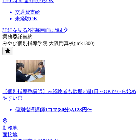
1日6時間 週3日からOK
交通費支給
未経験OK
詳細を見る
応募画面に進む
業務委託契約
みやび個別指導学院 大阪門真校(jmk1300)
【個別指導塾講師】未経験者も歓迎♪ 週1日～OKだから始め
やすい◎
個別指導講師
1コマ(80分)
2,128
円〜
勤務地
面接地