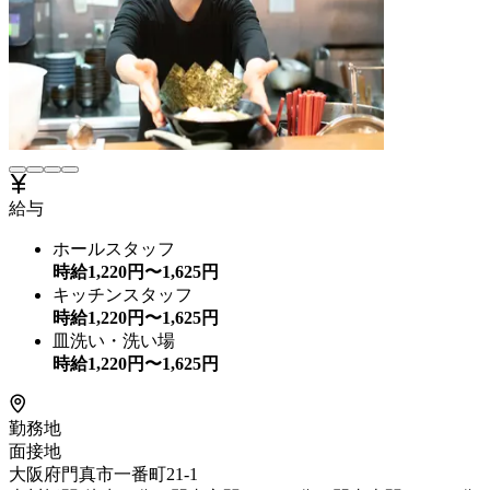
給与
ホールスタッフ
時給
1,220
円〜
1,625
円
キッチンスタッフ
時給
1,220
円〜
1,625
円
皿洗い・洗い場
時給
1,220
円〜
1,625
円
勤務地
面接地
大阪府門真市一番町21-1