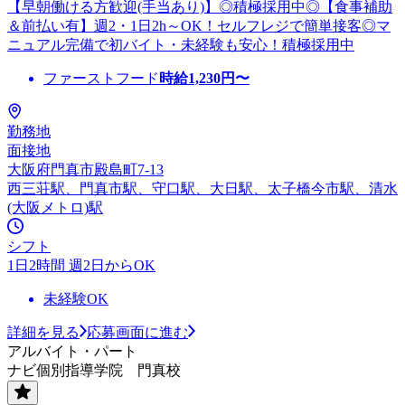
【早朝働ける方歓迎(手当あり)】◎積極採用中◎【食事補助
＆前払い有】週2・1日2h～OK！セルフレジで簡単接客◎マ
ニュアル完備で初バイト・未経験も安心！積極採用中
ファーストフード
時給
1,230
円〜
勤務地
面接地
大阪府門真市殿島町7-13
西三荘駅、門真市駅、守口駅、大日駅、太子橋今市駅、清水
(大阪メトロ)駅
シフト
1日2時間 週2日からOK
未経験OK
詳細を見る
応募画面に進む
アルバイト・パート
ナビ個別指導学院 門真校