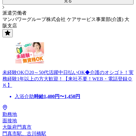
見る
派遣労働者
マンパワーグループ株式会社 ケアサービス事業部(介護) 大
阪支店
未経験OK◎20～50代活躍中日払いOK◆介護のオシゴト！実
務経験1年以上の方大歓迎！【来社不要！WEB・電話登録Ｏ
Ｋ】
入浴介助
時給
1,400
円〜
1,450
円
勤務地
面接地
大阪府門真市
門真市駅、古川橋駅