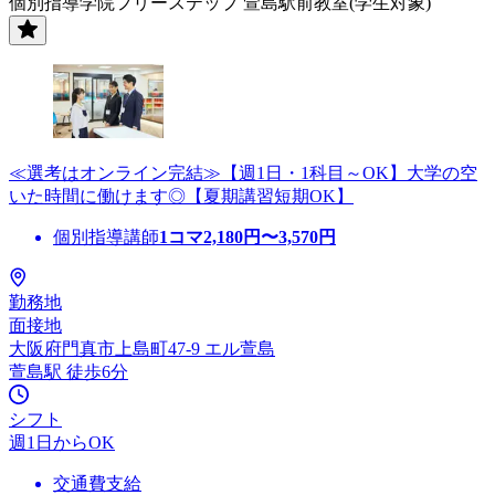
個別指導学院フリーステップ 萱島駅前教室(学生対象)
≪選考はオンライン完結≫【週1日・1科目～OK】大学の空
いた時間に働けます◎【夏期講習短期OK】
個別指導講師
1コマ
2,180
円〜
3,570
円
勤務地
面接地
大阪府門真市上島町47-9 エル萱島
萱島駅 徒歩6分
シフト
週1日からOK
交通費支給