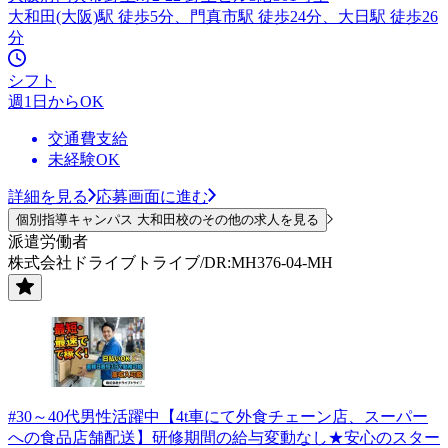
大和田(大阪)駅 徒歩5分、門真市駅 徒歩24分、大日駅 徒歩26
分
シフト
週1日からOK
交通費支給
未経験OK
詳細を見る
応募画面に進む
個別指導キャンパス 大和田校のその他の求人を見る
派遣労働者
株式会社ドライブトライブ/DR:MH376-04-MH
#30～40代男性活躍中【4t車にて外食チェーン店、スーパー
への食品店舗配送】研修期間の給与変動なし★安心のスター