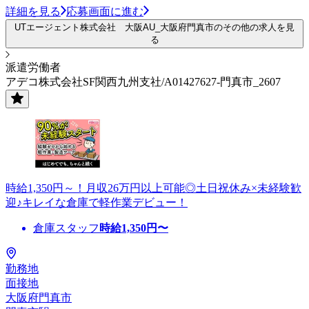
詳細を見る
応募画面に進む
UTエージェント株式会社 大阪AU_大阪府門真市のその他の求人を見
る
派遣労働者
アデコ株式会社SF関西九州支社/A01427627-門真市_2607
時給1,350円～！月収26万円以上可能◎土日祝休み×未経験歓
迎♪キレイな倉庫で軽作業デビュー！
倉庫スタッフ
時給
1,350
円〜
勤務地
面接地
大阪府門真市