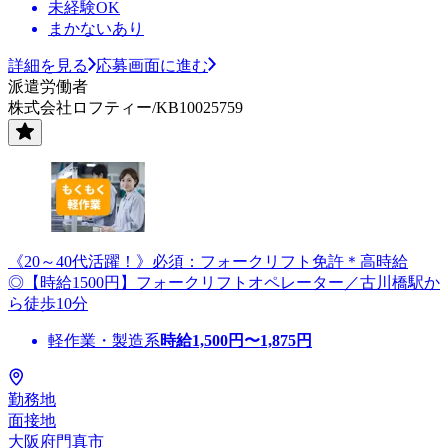
未経験OK
まかないあり
詳細を見る
応募画面に進む
派遣労働者
株式会社ロフティー/KB10025759
《20～40代活躍！》必須：フォークリフト免許＊高時給
◎【時給1500円】フォークリフトオペレーター／古川橋駅か
ら徒歩10分
軽作業・製造系
時給
1,500
円〜
1,875
円
勤務地
面接地
大阪府門真市