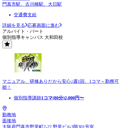
門真市駅、古川橋駅、大日駅
交通費支給
詳細を見る
応募画面に進む
アルバイト・パート
個別指導キャンパス 大和田校
マニュアル、研修ありだから安心♪週1回、1コマ～勤務可
能！
個別指導講師
1コマ(80分)
2,000
円〜
勤務地
面接地
大阪府門真市野里町2-22 野里ビル3階301号室