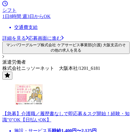
シフト
1日8時間 週3日からOK
交通費支給
詳細を見る
応募画面に進む
マンパワーグループ株式会社 ケアサービス事業部(介護) 大阪支店のそ
の他の求人を見る
派遣労働者
株式会社ニッソーネット 大阪本社/1201_6181
【急募】介護職／履歴書なしで即応募＆スグ開始！経験・知
識"0"OK【日払いOK】
施設・サービス系
時給
1,400
円〜
2,125
円