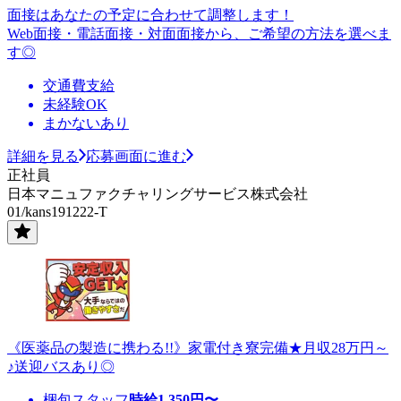
面接はあなたの予定に合わせて調整します！
Web面接・電話面接・対面面接から、ご希望の方法を選べま
す◎
交通費支給
未経験OK
まかないあり
詳細を見る
応募画面に進む
正社員
日本マニュファクチャリングサービス株式会社
01/kans191222-T
《医薬品の製造に携わる!!》家電付き寮完備★月収28万円～
♪送迎バスあり◎
梱包スタッフ
時給
1,350
円〜