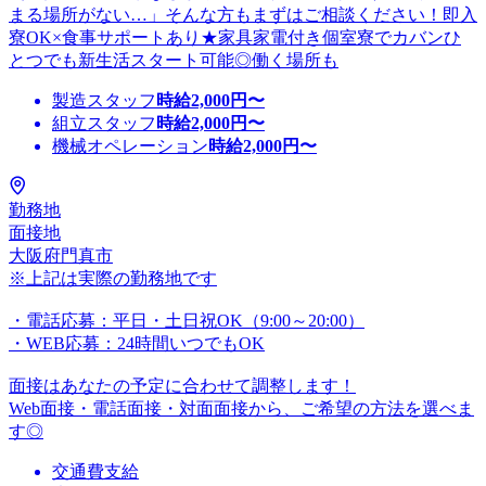
まる場所がない…」そんな方もまずはご相談ください！即入
寮OK×食事サポートあり★家具家電付き個室寮でカバンひ
とつでも新生活スタート可能◎働く場所も
製造スタッフ
時給
2,000
円〜
組立スタッフ
時給
2,000
円〜
機械オペレーション
時給
2,000
円〜
勤務地
面接地
大阪府門真市
※上記は実際の勤務地です
・電話応募：平日・土日祝OK（9:00～20:00）
・WEB応募：24時間いつでもOK
面接はあなたの予定に合わせて調整します！
Web面接・電話面接・対面面接から、ご希望の方法を選べま
す◎
交通費支給