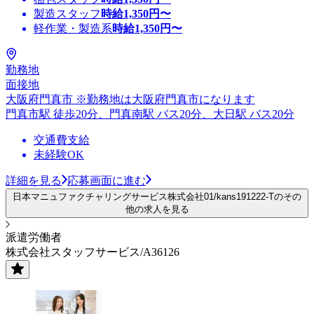
製造スタッフ
時給
1,350
円〜
軽作業・製造系
時給
1,350
円〜
勤務地
面接地
大阪府門真市 ※勤務地は大阪府門真市になります
門真市駅 徒歩20分、門真南駅 バス20分、大日駅 バス20分
交通費支給
未経験OK
詳細を見る
応募画面に進む
日本マニュファクチャリングサービス株式会社01/kans191222-Tのその
他の求人を見る
派遣労働者
株式会社スタッフサービス/A36126