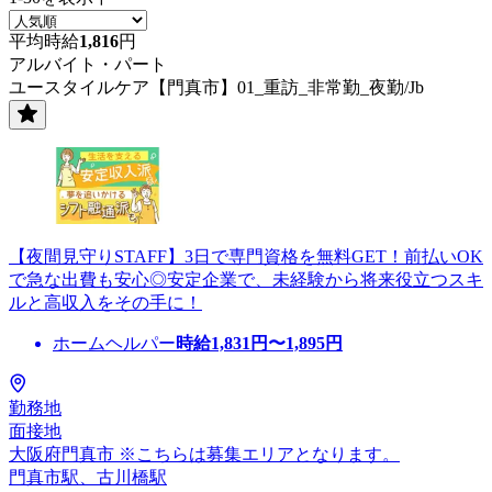
平均時給
1,816
円
アルバイト・パート
ユースタイルケア【門真市】01_重訪_非常勤_夜勤/Jb
【夜間見守りSTAFF】3日で専門資格を無料GET！前払いOK
で急な出費も安心◎安定企業で、未経験から将来役立つスキ
ルと高収入をその手に！
ホームヘルパー
時給
1,831
円〜
1,895
円
勤務地
面接地
大阪府門真市 ※こちらは募集エリアとなります。
門真市駅、古川橋駅