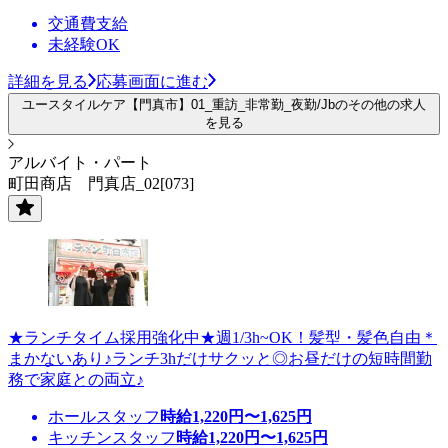
交通費支給
未経験OK
詳細を見る
応募画面に進む
ユースタイルケア【門真市】01_重訪_非常勤_夜勤/Jbのその他の求人
を見る
アルバイト・パート
町田商店 門真店_02[073]
★ランチタイム採用強化中★週1/3h~OK！髪型・髪色自由＊
まかないあり♪ランチ3hだけサクッと◎お昼だけの短時間勤
務で家庭との両立♪
ホールスタッフ
時給
1,220
円〜
1,625
円
キッチンスタッフ
時給
1,220
円〜
1,625
円