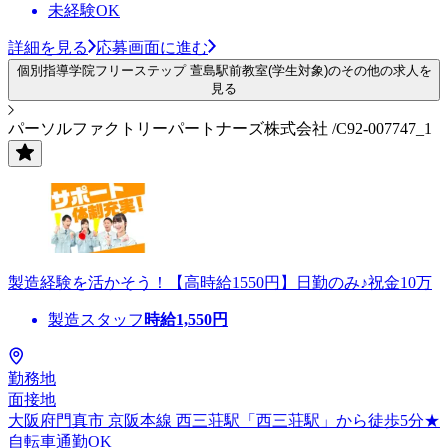
未経験OK
詳細を見る
応募画面に進む
個別指導学院フリーステップ 萱島駅前教室(学生対象)のその他の求人を
見る
パーソルファクトリーパートナーズ株式会社 /C92-007747_1
製造経験を活かそう！【高時給1550円】日勤のみ♪祝金10万
製造スタッフ
時給
1,550
円
勤務地
面接地
大阪府門真市 京阪本線 西三荘駅「西三荘駅」から徒歩5分★
自転車通勤OK