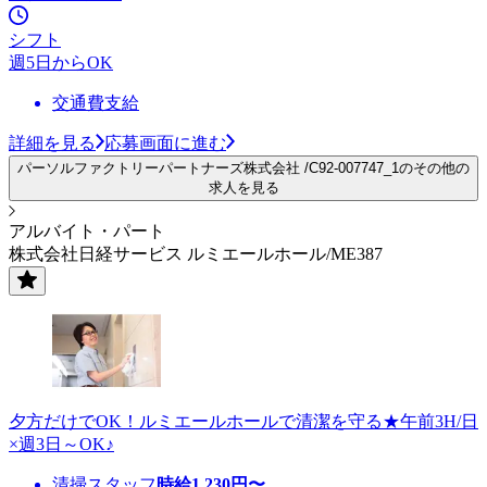
シフト
週5日からOK
交通費支給
詳細を見る
応募画面に進む
パーソルファクトリーパートナーズ株式会社 /C92-007747_1のその他の
求人を見る
アルバイト・パート
株式会社日経サービス ルミエールホール/ME387
夕方だけでOK！ルミエールホールで清潔を守る★午前3H/日
×週3日～OK♪
清掃スタッフ
時給
1,230
円〜