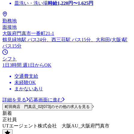
皿洗い・洗い場
時給
1,220
円〜
1,625
円
勤務地
面接地
大阪府門真市一番町21-1
鶴見緑地駅 バス24分、西三荘駅 バス15分、大和田(大阪)駅
バス15分
シフト
1日3時間 週1日からOK
交通費支給
未経験OK
まかないあり
詳細を見る
応募画面に進む
町田商店 門真店_02[073]のその他の求人を見る
新着
正社員
UTエージェント株式会社 大阪AU_大阪府門真市