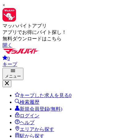
×
マッハバイトアプリ
アプリでお得にバイト探し！
無料ダウンロードはこちら
開く
0
キープ
メニュー
キープした求人を見る
0
検索履歴
新規会員登録(無料)
ログイン
ヘルプ
エリアから探す
駅から探す