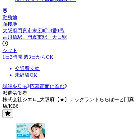
勤務地
面接地
大阪府門真市末広町29番1号
古川橋駅、門真市駅、大日駅
シフト
1日3時間 週3日からOK
交通費支給
未経験OK
詳細を見る
応募画面に進む
派遣労働者
株式会社シエロ_大阪府【★】テックランドららぽーと門真
店/KB6