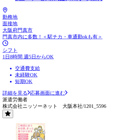
勤務地
面接地
大阪府門真市
門真市内に多数！＜駅チカ・車通勤okも有＞
シフト
1日8時間 週5日からOK
交通費支給
未経験OK
短期OK
詳細を見る
応募画面に進む
派遣労働者
株式会社ニッソーネット 大阪本社/1201_5596