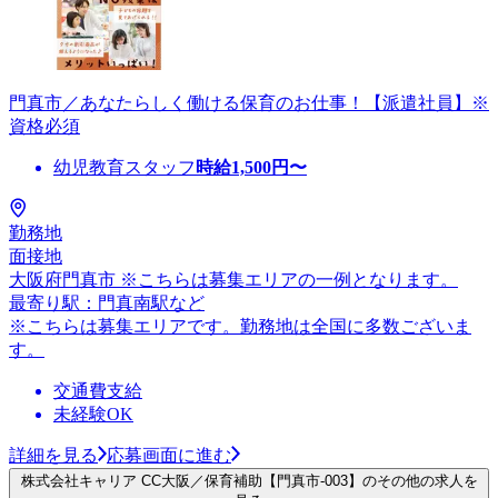
門真市／あなたらしく働ける保育のお仕事！【派遣社員】※
資格必須
幼児教育スタッフ
時給
1,500
円〜
勤務地
面接地
大阪府門真市 ※こちらは募集エリアの一例となります。
最寄り駅：門真南駅など
※こちらは募集エリアです。勤務地は全国に多数ございま
す。
交通費支給
未経験OK
詳細を見る
応募画面に進む
株式会社キャリア CC大阪／保育補助【門真市-003】のその他の求人を