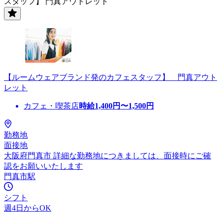
スタッフ】 門真アウトレット
【ルームウェアブランド発のカフェスタッフ】 門真アウト
レット
カフェ・喫茶店
時給
1,400
円〜
1,500
円
勤務地
面接地
大阪府門真市 詳細な勤務地につきましては、面接時にご確
認をお願いいたします
門真市駅
シフト
週4日からOK