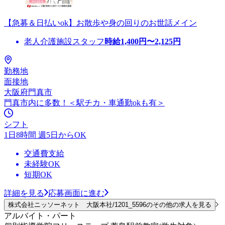
【急募＆日払いok】お散歩や身の回りのお世話メイン
老人介護施設スタッフ
時給
1,400
円〜
2,125
円
勤務地
面接地
大阪府門真市
門真市内に多数！＜駅チカ・車通勤okも有＞
シフト
1日8時間 週5日からOK
交通費支給
未経験OK
短期OK
詳細を見る
応募画面に進む
株式会社ニッソーネット 大阪本社/1201_5596のその他の求人を見る
アルバイト・パート