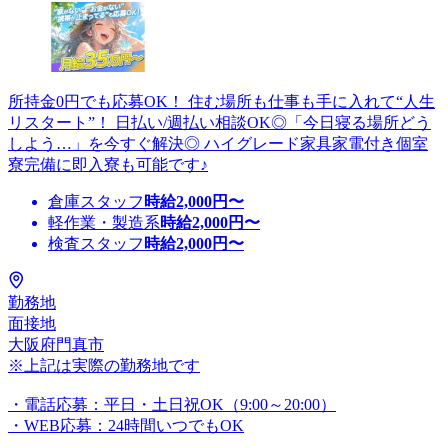
所持金0円でも応募OK！ 住む場所も仕事も手に入れて“人生
リスタート”！ 日払い/週払い相談OK◎「今日寝る場所どう
しよう…」を今すぐ解決◎ ハイグレード家具家電付き個室
寮完備に即入寮も可能です♪
倉庫スタッフ
時給
2,000
円〜
軽作業・製造系
時給
2,000
円〜
検査スタッフ
時給
2,000
円〜
勤務地
面接地
大阪府門真市
※上記は実際の勤務地です
・電話応募：平日・土日祝OK（9:00～20:00）
・WEB応募：24時間いつでもOK