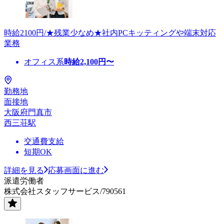
時給2100円/★残業少なめ★社内PCキッティングや端末対応
業務
オフィス系
時給
2,100
円〜
勤務地
面接地
大阪府門真市
西三荘駅
交通費支給
短期OK
詳細を見る
応募画面に進む
派遣労働者
株式会社スタッフサービス/790561