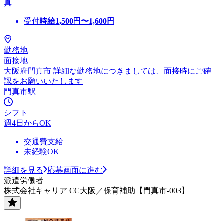
真
受付
時給
1,500
円〜
1,600
円
勤務地
面接地
大阪府門真市 詳細な勤務地につきましては、面接時にご確
認をお願いいたします
門真市駅
シフト
週4日からOK
交通費支給
未経験OK
詳細を見る
応募画面に進む
派遣労働者
株式会社キャリア CC大阪／保育補助【門真市-003】