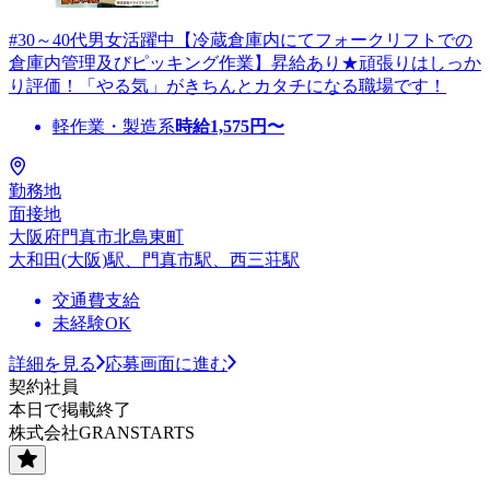
#30～40代男女活躍中【冷蔵倉庫内にてフォークリフトでの
倉庫内管理及びピッキング作業】昇給あり★頑張りはしっか
り評価！「やる気」がきちんとカタチになる職場です！
軽作業・製造系
時給
1,575
円〜
勤務地
面接地
大阪府門真市北島東町
大和田(大阪)駅、門真市駅、西三荘駅
交通費支給
未経験OK
詳細を見る
応募画面に進む
契約社員
本日で掲載終了
株式会社GRANSTARTS