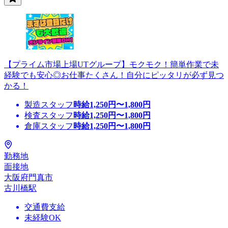
【プライム市場上場UTグループ】モクモク！簡単作業で未
経験でも安心◎お仕事たくさん！自分にピッタリが必ず見つ
かる！
製造スタッフ
時給
1,250
円〜
1,800
円
検査スタッフ
時給
1,250
円〜
1,800
円
倉庫スタッフ
時給
1,250
円〜
1,800
円
勤務地
面接地
大阪府門真市
古川橋駅
交通費支給
未経験OK