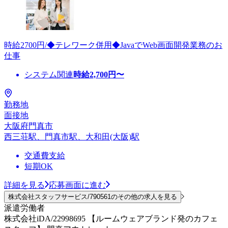
時給2700円/◆テレワーク併用◆JavaでWeb画面開発業務のお
仕事
システム関連
時給
2,700
円〜
勤務地
面接地
大阪府門真市
西三荘駅、門真市駅、大和田(大阪)駅
交通費支給
短期OK
詳細を見る
応募画面に進む
株式会社スタッフサービス/790561のその他の求人を見る
派遣労働者
株式会社iDA/22998695 【ルームウェアブランド発のカフェ