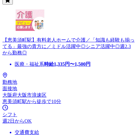
【恵美須町駅】有料老人ホームで介護／「知識も経験も揃っ
てる」最強の貴方に／ミドル活躍中◎シニア活躍中◎週2.3
から勤務◎
医療・福祉系
時給
1,335
円〜
1,500
円
勤務地
面接地
大阪府大阪市浪速区
恵美須町駅から徒歩で10分
シフト
週2日からOK
交通費支給