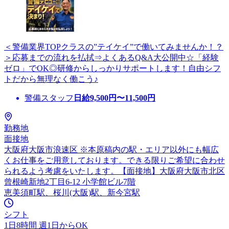
＜警備業界TOPクラスの”テイケイ”で働いてみませんか！？
＞応募までの流れを払拭⇒よくあるQ&A大公開中☆「経験
ゼロ」でOK◎研修からしっかりサポートします！自由シフ
トだから無理なく働こう♪
警備スタッフ
日給
9,500
円〜
11,500
円
勤務地
面接地
大阪府大阪市浪速区 ※本原稿内の駅・エリア以外にも幅広
くお仕事をご用意しております。できる限りご希望に合わせ
られるよう考慮をいたします。【面接地】大阪府大阪市北区
曾根崎新地2丁目6-12 小学館ビル7階
恵美須町駅、桜川(大阪)駅、新今宮駅
シフト
1日8時間 週1日からOK