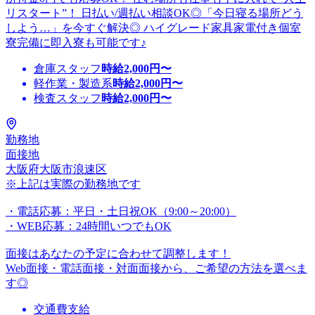
リスタート”！ 日払い/週払い相談OK◎「今日寝る場所どう
しよう…」を今すぐ解決◎ ハイグレード家具家電付き個室
寮完備に即入寮も可能です♪
倉庫スタッフ
時給
2,000
円〜
軽作業・製造系
時給
2,000
円〜
検査スタッフ
時給
2,000
円〜
勤務地
面接地
大阪府大阪市浪速区
※上記は実際の勤務地です
・電話応募：平日・土日祝OK（9:00～20:00）
・WEB応募：24時間いつでもOK
面接はあなたの予定に合わせて調整します！
Web面接・電話面接・対面面接から、ご希望の方法を選べま
す◎
交通費支給