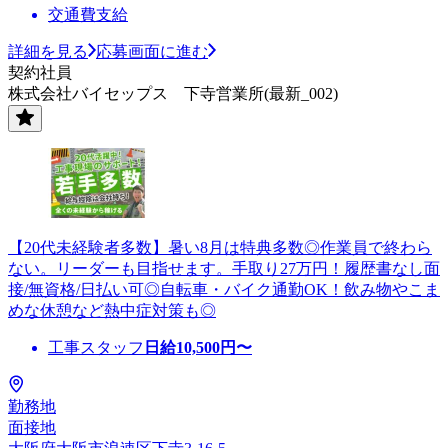
交通費支給
詳細を見る
応募画面に進む
契約社員
株式会社バイセップス 下寺営業所(最新_002)
【20代未経験者多数】暑い8月は特典多数◎作業員で終わら
ない。リーダーも目指せます。手取り27万円！履歴書なし面
接/無資格/日払い可◎自転車・バイク通勤OK！飲み物やこま
めな休憩など熱中症対策も◎
工事スタッフ
日給
10,500
円〜
勤務地
面接地