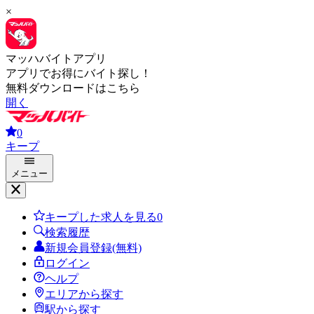
×
マッハバイトアプリ
アプリでお得にバイト探し！
無料ダウンロードはこちら
開く
0
キープ
メニュー
キープした求人を見る
0
検索履歴
新規会員登録(無料)
ログイン
ヘルプ
エリアから探す
駅から探す