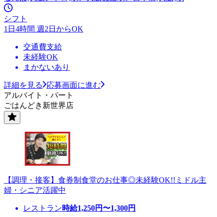
シフト
1日4時間 週2日からOK
交通費支給
未経験OK
まかないあり
詳細を見る
応募画面に進む
アルバイト・パート
ごはんどき新世界店
【調理・接客】食券制食堂のお仕事◎未経験OK!!ミドル主
婦・シニア活躍中
レストラン
時給
1,250
円〜
1,300
円