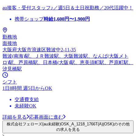
au接客・受付スタッフ♪／週5日＆土日祝勤務／20代活躍中！
携帯ショップ
時給
1,600
円〜
1,900
円
勤務地
面接地
大阪府大阪市浪速区難波中2-11-35
難波(南海)駅、ＪＲ難波駅、大阪難波駅、なんば(大阪メト
ロ)駅、芦原橋駅、日本橋(大阪)駅、恵美須町駅、芦原町駅、
汐見橋駅
シフト
1日8時間 週5日からOK
交通費支給
未経験OK
詳細を見る
応募画面に進む
株式会社フェローズ(au未経験)OSK_A_1218_1766T(A)(OSK)のその他
の求人を見る