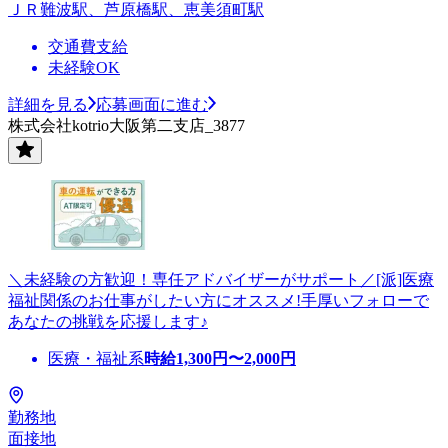
ＪＲ難波駅、芦原橋駅、恵美須町駅
交通費支給
未経験OK
詳細を見る
応募画面に進む
株式会社kotrio大阪第二支店_3877
＼未経験の方歓迎！専任アドバイザーがサポート／[派]医療
福祉関係のお仕事がしたい方にオススメ!手厚いフォローで
あなたの挑戦を応援します♪
医療・福祉系
時給
1,300
円〜
2,000
円
勤務地
面接地