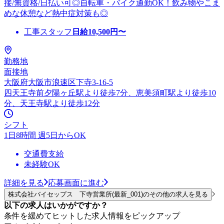
接/無資格/日払い可◎自転車・バイク通勤OK！飲み物やこま
めな休憩など熱中症対策も◎
工事スタッフ
日給
10,500
円〜
勤務地
面接地
大阪府大阪市浪速区下寺3-16-5
四天王寺前夕陽ヶ丘駅より徒歩7分、恵美須町駅より徒歩10
分、天王寺駅より徒歩12分
シフト
1日8時間 週5日からOK
交通費支給
未経験OK
詳細を見る
応募画面に進む
株式会社バイセップス 下寺営業所(最新_001)のその他の求人を見る
以下の求人はいかがですか？
条件を緩めてヒットした求人情報をピックアップ