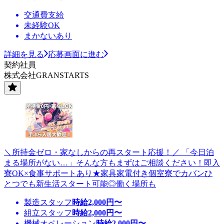
交通費支給
未経験OK
まかないあり
詳細を見る
応募画面に進む
契約社員
株式会社GRANSTARTS
＼所持金ゼロ・家なしからの再スタート応援！／ 「今日泊
まる場所がない…」そんな方もまずはご相談ください！即入
寮OK×食事サポートあり★家具家電付き個室寮でカバンひ
とつでも新生活スタート可能◎働く場所も
製造スタッフ
時給
2,000
円〜
組立スタッフ
時給
2,000
円〜
機械オペレーション
時給
2,000
円〜