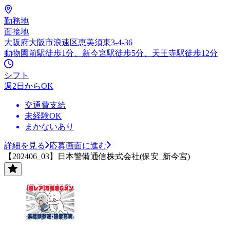
勤務地
面接地
大阪府大阪市浪速区恵美須東3-4-36
動物園前駅徒歩1分、新今宮駅徒歩5分、天王寺駅徒歩12分
シフト
週2日からOK
交通費支給
未経験OK
まかないあり
詳細を見る
応募画面に進む
【202406_03】日本警備通信株式会社(保安_新今宮)