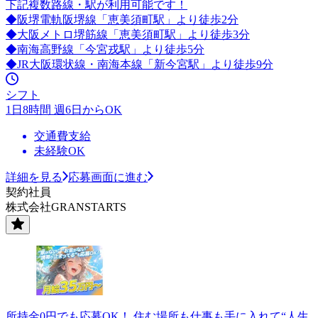
下記複数路線・駅が利用可能です！
◆阪堺電軌阪堺線「恵美須町駅」より徒歩2分
◆大阪メトロ堺筋線「恵美須町駅」より徒歩3分
◆南海高野線「今宮戎駅」より徒歩5分
◆JR大阪環状線・南海本線「新今宮駅」より徒歩9分
シフト
1日8時間 週6日からOK
交通費支給
未経験OK
詳細を見る
応募画面に進む
契約社員
株式会社GRANSTARTS
所持金0円でも応募OK！ 住む場所も仕事も手に入れて“人生