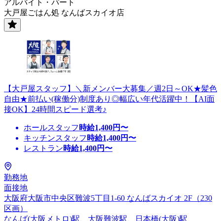
アルバイト・パート
大戸屋ごはん処 なんばスカイオ店
【大戸屋スタッフ】＼新メンバー大募集／週2日～OK★髪色
自由★前払い(稼働分)制度あり◎幅広い年代活躍中！【AI面
接OK】24時間スピード選考♪
ホールスタッフ
時給
1,400
円〜
キッチンスタッフ
時給
1,400
円〜
レストラン
時給
1,400
円〜
勤務地
面接地
大阪府大阪市中央区難波5丁目1-60 なんばスカイオ 2F（230
区画）
なんば(大阪メトロ)駅、大阪難波駅、日本橋(大阪)駅