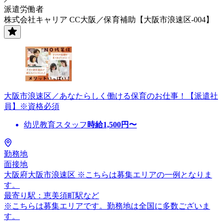
派遣労働者
株式会社キャリア CC大阪／保育補助【大阪市浪速区-004】
大阪市浪速区／あなたらしく働ける保育のお仕事！【派遣社
員】※資格必須
幼児教育スタッフ
時給
1,500
円〜
勤務地
面接地
大阪府大阪市浪速区 ※こちらは募集エリアの一例となりま
す。
最寄り駅：恵美須町駅など
※こちらは募集エリアです。勤務地は全国に多数ございま
す。