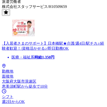
派遣労働者
株式会社スタッフサービス/H10509659
【入居者さまのサポート】日本橋駅★介護/週4日/駅チカ♪/経
験者歓迎！/資格活かせる♪/即日勤務OK
医療・福祉系
時給
1,350
円
勤務地
面接地
大阪府大阪市浪速区
恵美須町駅から徒歩で10分
シフト
週2日からOK