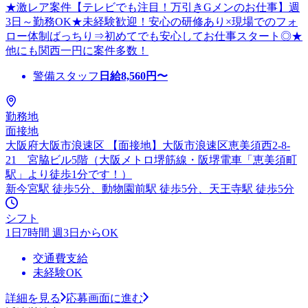
★激レア案件【テレビでも注目！万引きGメンのお仕事】週
3日～勤務OK★未経験歓迎！安心の研修あり×現場でのフォ
ロー体制ばっちり⇒初めてでも安心してお仕事スタート◎★
他にも関西一円に案件多数！
警備スタッフ
日給
8,560
円〜
勤務地
面接地
大阪府大阪市浪速区 【面接地】大阪市浪速区恵美須西2-8-
21 宮脇ビル5階（大阪メトロ堺筋線・阪堺電車「恵美須町
駅」より徒歩1分です！）
新今宮駅 徒歩5分、動物園前駅 徒歩5分、天王寺駅 徒歩5分
シフト
1日7時間 週3日からOK
交通費支給
未経験OK
詳細を見る
応募画面に進む