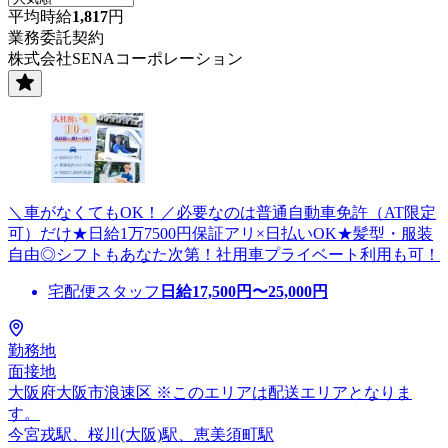
平均時給
1,817
円
業務委託契約
株式会社SENAコーポレーション
＼車がなくてもOK！／必要なのは普通自動車免許（AT限定
可）だけ★日給1万7500円保証アリ×日払いOK★髪型・服装
自由◎シフトもあなた次第！社用車プライベート利用も可！
宅配便スタッフ
日給
17,500
円〜
25,000
円
勤務地
面接地
大阪府大阪市浪速区 ※このエリアは配送エリアとなりま
す。
今宮戎駅、桜川(大阪)駅、恵美須町駅