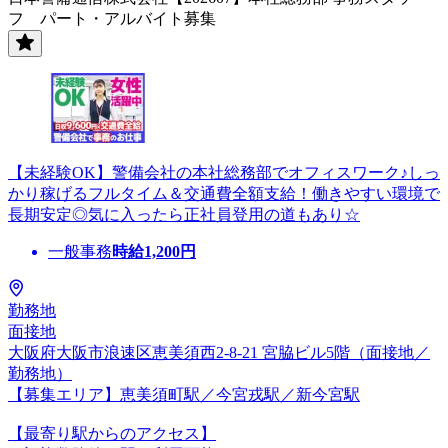
フ パート・アルバイト募集
【未経験OK】警備会社の本社総務部でオフィスワーク♪しっ
かり稼げるフルタイム＆交通費全額支給！働きやすい環境で
長期安定◎気に入ったら正社員登用の道もあり☆
一般事務
時給
1,200
円
勤務地
面接地
大阪府大阪市浪速区恵美須西2-8-21 宮脇ビル5階（面接地／
勤務地）
【募集エリア】恵美須町駅／今宮戎駅／新今宮駅
【最寄り駅からのアクセス】