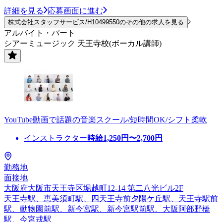
詳細を見る
応募画面に進む
株式会社スタッフサービス/H10499550のその他の求人を見る
アルバイト・パート
シアーミュージック 天王寺校(ボーカル講師)
YouTube動画で話題の音楽スクール/短時間OK/シフト柔軟
インストラクター
時給
1,250
円〜
2,700
円
勤務地
面接地
大阪府大阪市天王寺区堀越町12-14 第二八光ビル2F
天王寺駅、恵美須町駅、四天王寺前夕陽ケ丘駅、天王寺駅前
駅、動物園前駅、新今宮駅、新今宮駅前駅、大阪阿部野橋
駅、今宮戎駅