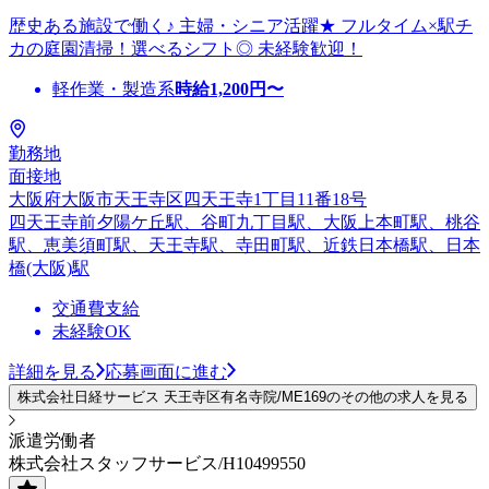
歴史ある施設で働く♪ 主婦・シニア活躍★ フルタイム×駅チ
カの庭園清掃！選べるシフト◎ 未経験歓迎！
軽作業・製造系
時給
1,200
円〜
勤務地
面接地
大阪府大阪市天王寺区四天王寺1丁目11番18号
四天王寺前夕陽ケ丘駅、谷町九丁目駅、大阪上本町駅、桃谷
駅、恵美須町駅、天王寺駅、寺田町駅、近鉄日本橋駅、日本
橋(大阪)駅
交通費支給
未経験OK
詳細を見る
応募画面に進む
株式会社日経サービス 天王寺区有名寺院/ME169のその他の求人を見る
派遣労働者
株式会社スタッフサービス/H10499550