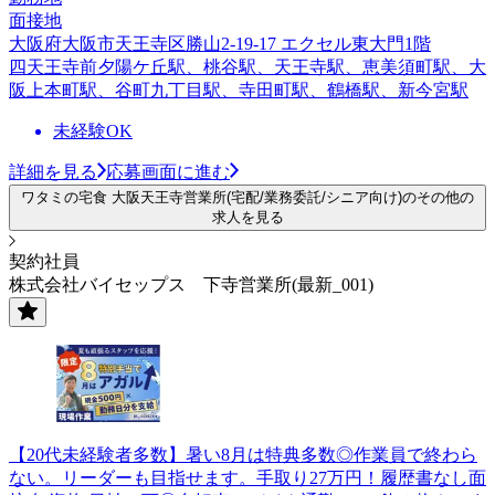
面接地
大阪府大阪市天王寺区勝山2-19-17 エクセル東大門1階
四天王寺前夕陽ケ丘駅、桃谷駅、天王寺駅、恵美須町駅、大
阪上本町駅、谷町九丁目駅、寺田町駅、鶴橋駅、新今宮駅
未経験OK
詳細を見る
応募画面に進む
ワタミの宅食 大阪天王寺営業所(宅配/業務委託/シニア向け)のその他の
求人を見る
契約社員
株式会社バイセップス 下寺営業所(最新_001)
【20代未経験者多数】暑い8月は特典多数◎作業員で終わら
ない。リーダーも目指せます。手取り27万円！履歴書なし面