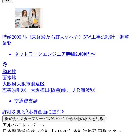
時給2000円/《未経験からIT人材へ☆》NW工事の設計・調整
業務
ネットワークエンジニア
時給
2,000
円〜
勤務地
面接地
大阪府大阪市浪速区
恵美須町駅、大阪梅田(阪急)駅、ＪＲ難波駅
交通費支給
詳細を見る
応募画面に進む
株式会社スタッフサービス/A02441のその他の求人を見る
アルバイト・パート
日本警備通信株式会社【202607】本社総務部 事務スタッ