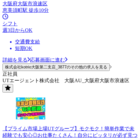
大阪府大阪市浪速区
恵美須町駅 徒歩10分
シフト
週3日からOK
交通費支給
短期OK
詳細を見る
応募画面に進む
株式会社kotrio大阪第二支店_3877のその他の求人を見る
正社員
UTエージェント株式会社 大阪AU_大阪府大阪市浪速区
【プライム市場上場UTグループ】モクモク！簡単作業で未
経験でも安心◎お仕事たくさん！自分にピッタリが必ず見つ