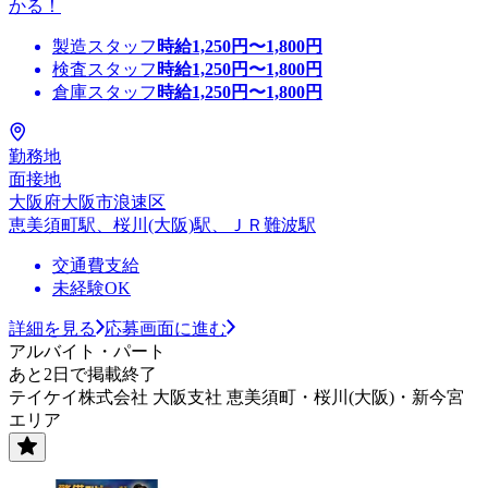
かる！
製造スタッフ
時給
1,250
円〜
1,800
円
検査スタッフ
時給
1,250
円〜
1,800
円
倉庫スタッフ
時給
1,250
円〜
1,800
円
勤務地
面接地
大阪府大阪市浪速区
恵美須町駅、桜川(大阪)駅、ＪＲ難波駅
交通費支給
未経験OK
詳細を見る
応募画面に進む
アルバイト・パート
あと2日で掲載終了
テイケイ株式会社 大阪支社 恵美須町・桜川(大阪)・新今宮
エリア