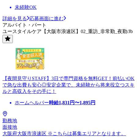
未経験OK
詳細を見る
応募画面に進む
アルバイト・パート
ユースタイルケア【大阪市浪速区】02_重訪_非常勤_夜勤/Jb
【夜間見守りSTAFF】3日で専門資格を無料GET！前払いOK
で急な出費も安心◎安定企業で、未経験から将来役立つスキ
ルと高収入をその手に！
ホームヘルパー
時給
1,831
円〜
1,895
円
勤務地
面接地
大阪府大阪市浪速区 ※こちらは募集エリアとなります。