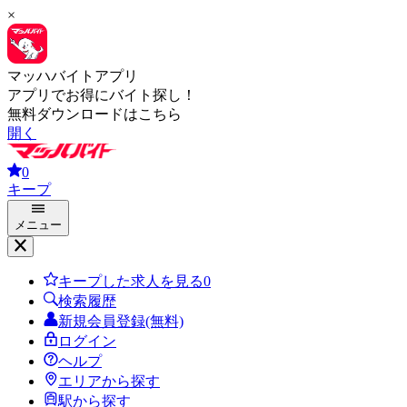
×
マッハバイトアプリ
アプリでお得にバイト探し！
無料ダウンロードはこちら
開く
0
キープ
メニュー
キープした求人を見る
0
検索履歴
新規会員登録(無料)
ログイン
ヘルプ
エリアから探す
駅から探す