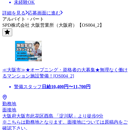
未経験OK
詳細を見る
応募画面に進む
アルバイト・パート
SPD株式会社 大阪営業所（大阪府）【OS004_2】
≪大阪市≫★オープニング・資格者の大募集★無理なく働け
るマンション施設警備！[OS004_2]
警備スタッフ
日給
10,400
円〜
11,700
円
勤務地
面接地
大阪府大阪市此花区酉島 「淀川駅」より徒歩9分
※こちらは勤務地となります。面接地については原稿内をご
確認下さい。