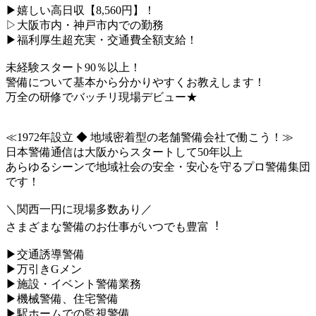
▶嬉しい高日収【8,560円】！
▷大阪市内・神戸市内での勤務
▶福利厚生超充実・交通費全額支給！
未経験スタート90％以上！
警備について基本から分かりやすくお教えします！
万全の研修でバッチリ現場デビュー★
≪1972年設立 ◆ 地域密着型の老舗警備会社で働こう！≫
日本警備通信は大阪からスタートして50年以上
あらゆるシーンで地域社会の安全・安心を守るプロ警備集団
です！
＼関西一円に現場多数あり／
さまざまな警備のお仕事がいつでも豊富︕
▶交通誘導警備
▶万引きGメン
▶施設・イベント警備業務
▶機械警備、住宅警備
▶駅ホームでの監視警備