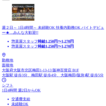
週２日～ 1日4時間～ 未経験OK 扶養内勤務OK バイトデビュ
ー★…みんな大歓迎!!
惣菜屋スタッフ
時給
1,250
円〜
1,270
円
惣菜屋スタッフ
時給
1,250
円〜
1,270
円
勤務地
面接地
大阪府大阪市北区梅田1-13-13 阪神百貨店 B1F
大阪駅 徒歩3分、梅田駅 徒歩4分、大阪梅田(阪急)駅 徒歩5分
シフト
1日4時間 週2日からOK
交通費支給
未経験OK