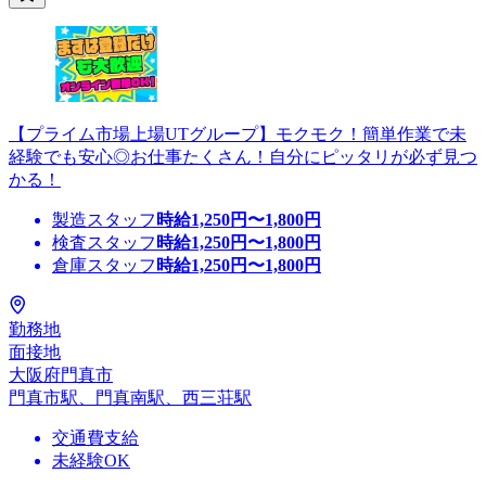
【プライム市場上場UTグループ】モクモク！簡単作業で未
経験でも安心◎お仕事たくさん！自分にピッタリが必ず見つ
かる！
製造スタッフ
時給
1,250
円〜
1,800
円
検査スタッフ
時給
1,250
円〜
1,800
円
倉庫スタッフ
時給
1,250
円〜
1,800
円
勤務地
面接地
大阪府門真市
門真市駅、門真南駅、西三荘駅
交通費支給
未経験OK