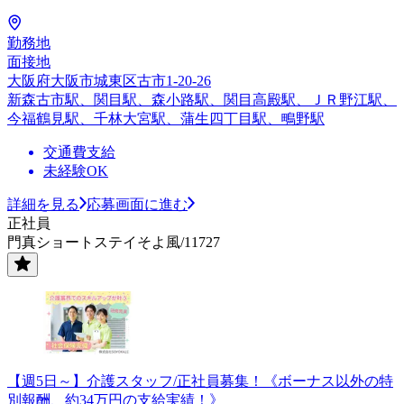
勤務地
面接地
大阪府大阪市城東区古市1-20-26
新森古市駅、関目駅、森小路駅、関目高殿駅、ＪＲ野江駅、
今福鶴見駅、千林大宮駅、蒲生四丁目駅、鴫野駅
交通費支給
未経験OK
詳細を見る
応募画面に進む
正社員
門真ショートステイそよ風/11727
【週5日～】介護スタッフ/正社員募集！《ボーナス以外の特
別報酬、約34万円の支給実績！》