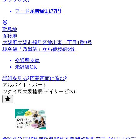
フード系
時給
1,177
円
勤務地
面接地
大阪府大阪市鶴見区放出東二丁目4番9号
JR各線「放出駅」から徒歩約6分
交通費支給
未経験OK
詳細を見る
応募画面に進む
アルバイト・パート
ツクイ東大阪楠根(デイサービス)