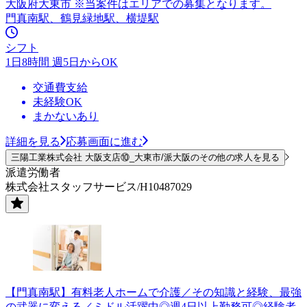
大阪府大東市 ※当案件はエリアでの募集となります。
門真南駅、鶴見緑地駅、横堤駅
シフト
1日8時間 週5日からOK
交通費支給
未経験OK
まかないあり
詳細を見る
応募画面に進む
三陽工業株式会社 大阪支店⑩_大東市/派大阪のその他の求人を見る
派遣労働者
株式会社スタッフサービス/H10487029
【門真南駅】有料老人ホームで介護／その知識と経験、最強
の武器に変える／ミドル活躍中◎週4日以上勤務可◎経験者