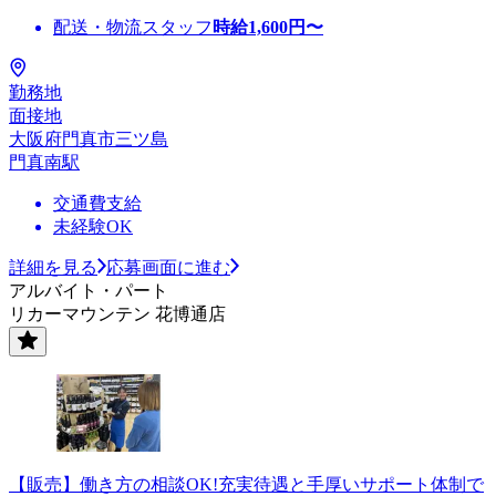
配送・物流スタッフ
時給
1,600
円〜
勤務地
面接地
大阪府門真市三ツ島
門真南駅
交通費支給
未経験OK
詳細を見る
応募画面に進む
アルバイト・パート
リカーマウンテン 花博通店
【販売】働き方の相談OK!充実待遇と手厚いサポート体制で