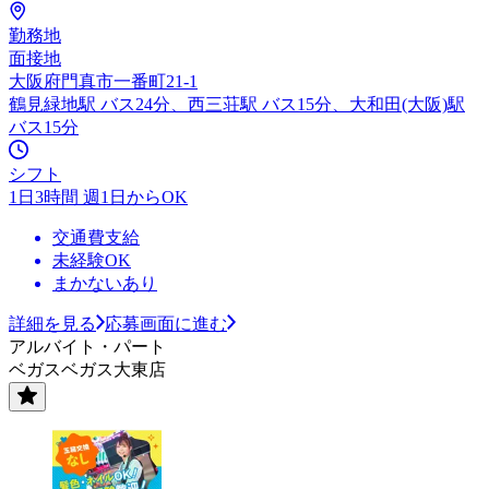
勤務地
面接地
大阪府門真市一番町21-1
鶴見緑地駅 バス24分、西三荘駅 バス15分、大和田(大阪)駅
バス15分
シフト
1日3時間 週1日からOK
交通費支給
未経験OK
まかないあり
詳細を見る
応募画面に進む
アルバイト・パート
ベガスベガス大東店