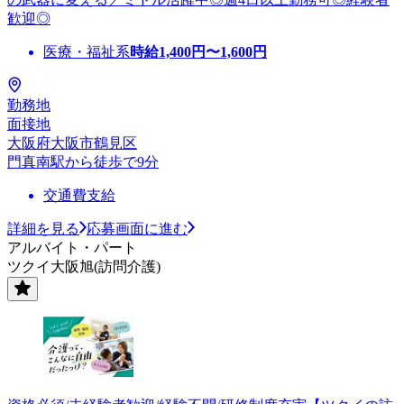
歓迎◎
医療・福祉系
時給
1,400
円〜
1,600
円
勤務地
面接地
大阪府大阪市鶴見区
門真南駅から徒歩で9分
交通費支給
詳細を見る
応募画面に進む
アルバイト・パート
ツクイ大阪旭(訪問介護)