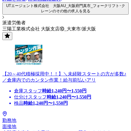
UTエージェント株式会社 大阪AU_大阪府門真市_フォークリフト･ク
レーンのその他の求人を見る
派遣労働者
三陽工業株式会社 大阪支店⑩_大東市/派大阪
【20～40代積極採用中！！】＼未経験スタートの方が多数♪
／倉庫内でのカンタン作業！給与前払いアリ
倉庫スタッフ
時給
1,240
円〜
1,550
円
仕分けスタッフ
時給
1,240
円〜
1,550
円
検品
時給
1,240
円〜
1,550
円
勤務地
面接地