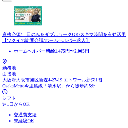
資格必須/土日のみ＆ダブルワークOK/スキマ時間を有効活用
【ツクイの訪問介護/ホームヘルパー求人】
ホームヘルパー
時給
1,475
円〜
2,005
円
勤務地
面接地
大阪府大阪市旭区新森4-27-19 エトワール新森1階
OsakaMetro今里筋線「清水駅」から徒歩約5分
シフト
週1日からOK
交通費支給
未経験OK