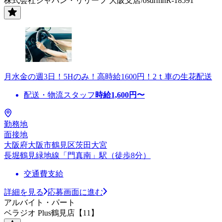
株式会社ジャパン・リリーフ 大阪支店/osdrmhR-18591
月水金の週3日！5Hのみ！高時給1600円！2ｔ車の生花配送
配送・物流スタッフ
時給
1,600
円〜
勤務地
面接地
大阪府大阪市鶴見区茨田大宮
長堀鶴見緑地線「門真南」駅（徒歩8分）
交通費支給
詳細を見る
応募画面に進む
アルバイト・パート
ベラジオ Plus鶴見店【11】