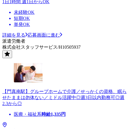
1日1時間 週1日からOK
未経験OK
短期OK
単発OK
詳細を見る
応募画面に進む
派遣労働者
株式会社スタッフサービス/H10505937
【門真南駅】グループホームで介護／せっかくの資格、眠ら
せたままは勿体ない／ミドル活躍中◎週3日以内勤務可◎週
2.3から◎
医療・福祉系
時給
1,335
円