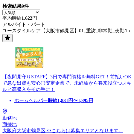
検索結果
9
件
平均時給
1,622
円
アルバイト・パート
ユースタイルケア【大阪市鶴見区】01_重訪_非常勤_夜勤/Jb
【夜間見守りSTAFF】3日で専門資格を無料GET！前払いOK
で急な出費も安心◎安定企業で、未経験から将来役立つスキ
ルと高収入をその手に！
ホームヘルパー
時給
1,831
円〜
1,895
円
勤務地
面接地
大阪府大阪市鶴見区 ※こちらは募集エリアとなります。