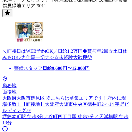
鶴見緑地エリア[901]
＼面接日はWEB予約OK／日給1.2万円◆賞与年2回☆土日休
みもOK♪力仕事一切ナシ☆未経験大歓迎◎
警備スタッフ
日給
9,600
円〜
12,000
円
勤務地
面接地
大阪府大阪市鶴見区 ※こちらは募集エリアです！府内に現
場多数！【面接地】大阪府大阪市中央区徳井町2-4-14 宇野ビ
ルディング7F
堺筋本町駅 徒歩8分／谷町四丁目駅 徒歩7分／天満橋駅 徒歩
13分