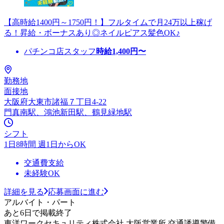
【高時給1400円～1750円！】フルタイムで月24万以上稼げ
る！昇給・ボーナスあり◎ネイルピアス髪色OK♪
パチンコ店スタッフ
時給
1,400
円〜
勤務地
面接地
大阪府大東市諸福７丁目4-22
門真南駅、鴻池新田駅、鶴見緑地駅
シフト
1日8時間 週1日からOK
交通費支給
未経験OK
詳細を見る
応募画面に進む
アルバイト・パート
あと6日で掲載終了
東洋ワークセキュリティ株式会社 大阪営業所 交通誘導警備