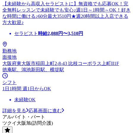
【未経験から高収入セラピストに】無資格でも応募OK！完
全無料レッスンで未経験でも安心♪週1日～1時間～OK！好き
な時間に働ける♪60分最大3510円★週20時間以上入店できる
方大歓迎♪
セラピスト
時給
2,088
円〜
3,510
円
勤務地
面接地
大阪府東大阪市稲田上町2-8-43 比枝コーポラス上町II1F
徳庵駅、鴻池新田駅、横堤駅
シフト
1日1時間 週1日からOK
未経験OK
詳細を見る
応募画面に進む
アルバイト・パート
ツクイ大阪旭(訪問介護)