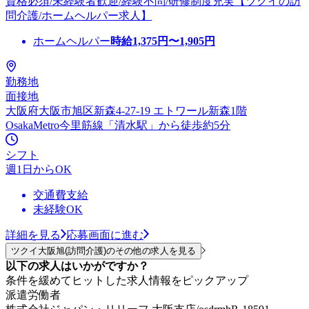
資格必須/未経験者歓迎/経験不問/研修制度充実【ツクイの訪
問介護/ホームヘルパー求人】
ホームヘルパー
時給
1,375
円〜
1,905
円
勤務地
面接地
大阪府大阪市旭区新森4-27-19 エトワール新森1階
OsakaMetro今里筋線「清水駅」から徒歩約5分
シフト
週1日からOK
交通費支給
未経験OK
詳細を見る
応募画面に進む
ツクイ大阪旭(訪問介護)のその他の求人を見る
以下の求人はいかがですか？
条件を緩めてヒットした求人情報をピックアップ
派遣労働者