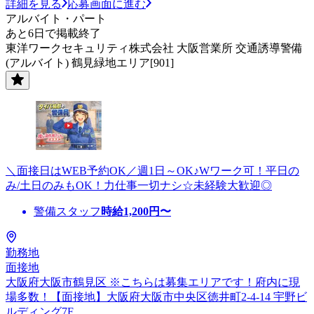
詳細を見る
応募画面に進む
アルバイト・パート
あと6日で掲載終了
東洋ワークセキュリティ株式会社 大阪営業所 交通誘導警備
(アルバイト) 鶴見緑地エリア[901]
＼面接日はWEB予約OK／週1日～OK♪Wワーク可！平日の
み/土日のみもOK！力仕事一切ナシ☆未経験大歓迎◎
警備スタッフ
時給
1,200
円〜
勤務地
面接地
大阪府大阪市鶴見区 ※こちらは募集エリアです！府内に現
場多数！【面接地】大阪府大阪市中央区徳井町2-4-14 宇野ビ
ルディング7F