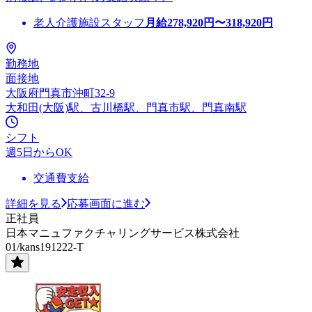
老人介護施設スタッフ
月給
278,920
円〜
318,920
円
勤務地
面接地
大阪府門真市沖町32-9
大和田(大阪)駅、古川橋駅、門真市駅、門真南駅
シフト
週5日からOK
交通費支給
詳細を見る
応募画面に進む
正社員
日本マニュファクチャリングサービス株式会社
01/kans191222-T