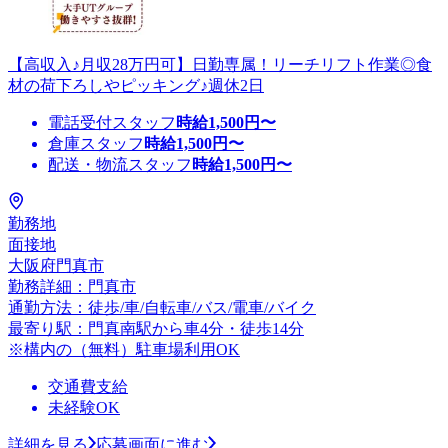
【高収入♪月収28万円可】日勤専属！リーチリフト作業◎食
材の荷下ろしやピッキング♪週休2日
電話受付スタッフ
時給
1,500
円〜
倉庫スタッフ
時給
1,500
円〜
配送・物流スタッフ
時給
1,500
円〜
勤務地
面接地
大阪府門真市
勤務詳細：門真市
通勤方法：徒歩/車/自転車/バス/電車/バイク
最寄り駅：門真南駅から車4分・徒歩14分
※構内の（無料）駐車場利用OK
交通費支給
未経験OK
詳細を見る
応募画面に進む