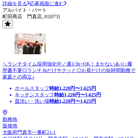
詳細を見る
応募画面に進む
アルバイト・パート
町田商店 門真店_01[073]
＼ランチタイム採用強化中／週1/3h~OK！まかないあり♪履
歴書不要◎ランチ3hだけサクッと◎お昼だけの短時間勤務で
家庭との両立♪
ホールスタッフ
時給
1,220
円〜
1,625
円
キッチンスタッフ
時給
1,220
円〜
1,625
円
皿洗い・洗い場
時給
1,220
円〜
1,625
円
勤務地
面接地
大阪府門真市一番町21-1