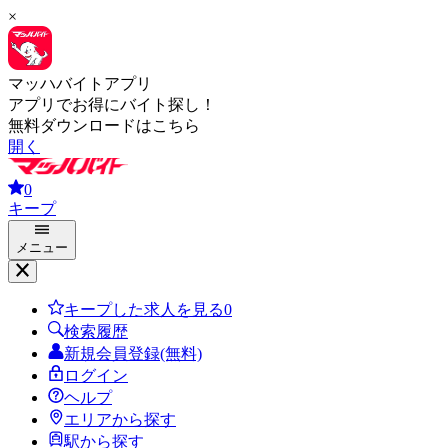
×
マッハバイトアプリ
アプリでお得にバイト探し！
無料ダウンロードはこちら
開く
0
キープ
メニュー
キープした求人を見る
0
検索履歴
新規会員登録(無料)
ログイン
ヘルプ
エリアから探す
駅から探す