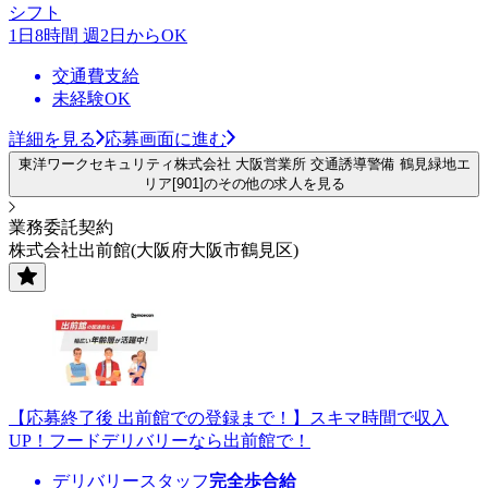
シフト
1日8時間 週2日からOK
交通費支給
未経験OK
詳細を見る
応募画面に進む
東洋ワークセキュリティ株式会社 大阪営業所 交通誘導警備 鶴見緑地エ
リア[901]のその他の求人を見る
業務委託契約
株式会社出前館(大阪府大阪市鶴見区)
【応募終了後 出前館での登録まで！】スキマ時間で収入
UP！フードデリバリーなら出前館で！
デリバリースタッフ
完全歩合給