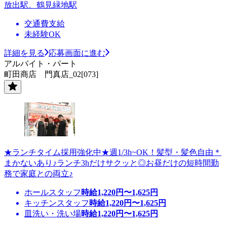
放出駅、鶴見緑地駅
交通費支給
未経験OK
詳細を見る
応募画面に進む
アルバイト・パート
町田商店 門真店_02[073]
★ランチタイム採用強化中★週1/3h~OK！髪型・髪色自由＊
まかないあり♪ランチ3hだけサクッと◎お昼だけの短時間勤
務で家庭との両立♪
ホールスタッフ
時給
1,220
円〜
1,625
円
キッチンスタッフ
時給
1,220
円〜
1,625
円
皿洗い・洗い場
時給
1,220
円〜
1,625
円