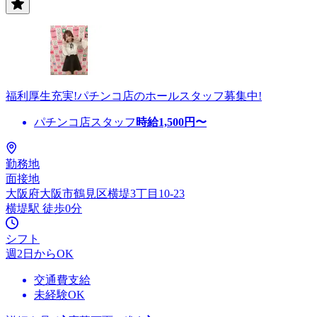
福利厚生充実!パチンコ店のホールスタッフ募集中!
パチンコ店スタッフ
時給
1,500
円〜
勤務地
面接地
大阪府大阪市鶴見区横堤3丁目10-23
横堤駅 徒歩0分
シフト
週2日からOK
交通費支給
未経験OK