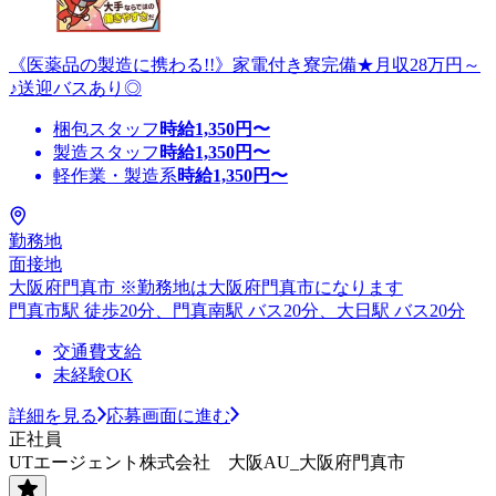
《医薬品の製造に携わる!!》家電付き寮完備★月収28万円～
♪送迎バスあり◎
梱包スタッフ
時給
1,350
円〜
製造スタッフ
時給
1,350
円〜
軽作業・製造系
時給
1,350
円〜
勤務地
面接地
大阪府門真市 ※勤務地は大阪府門真市になります
門真市駅 徒歩20分、門真南駅 バス20分、大日駅 バス20分
交通費支給
未経験OK
詳細を見る
応募画面に進む
正社員
UTエージェント株式会社 大阪AU_大阪府門真市