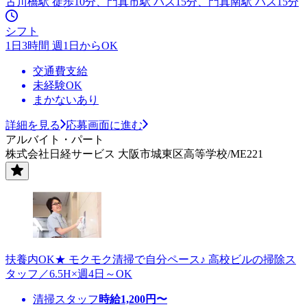
古川橋駅 徒歩10分、門真市駅 バス15分、門真南駅 バス15分
シフト
1日3時間 週1日からOK
交通費支給
未経験OK
まかないあり
詳細を見る
応募画面に進む
アルバイト・パート
株式会社日経サービス 大阪市城東区高等学校/ME221
扶養内OK★ モクモク清掃で自分ペース♪ 高校ビルの掃除ス
タッフ／6.5H×週4日～OK
清掃スタッフ
時給
1,200
円〜