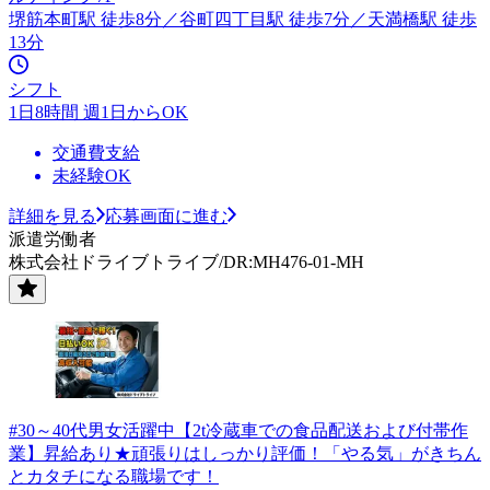
堺筋本町駅 徒歩8分／谷町四丁目駅 徒歩7分／天満橋駅 徒歩
13分
シフト
1日8時間 週1日からOK
交通費支給
未経験OK
詳細を見る
応募画面に進む
派遣労働者
株式会社ドライブトライブ/DR:MH476-01-MH
#30～40代男女活躍中【2t冷蔵車での食品配送および付帯作
業】昇給あり★頑張りはしっかり評価！「やる気」がきちん
とカタチになる職場です！