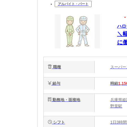
アルバイト・パート
ハロ
＼
に
職種
スーパ
給与
時給
1,15
勤務地・面接地
兵庫県姫
野里駅
シフト
1日3時間