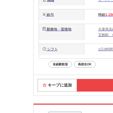
給与
時給
1,15
勤務地・面接地
兵庫県高
宝殿駅、
シフト
1日3時間
未経験歓迎
高校生OK
キープに追加