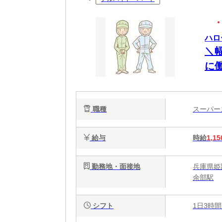
ハロ
＼
に
職種
スーパ
給与
時給
1,15
勤務地・面接地
兵庫県姫
余部駅
シフト
1日3時間