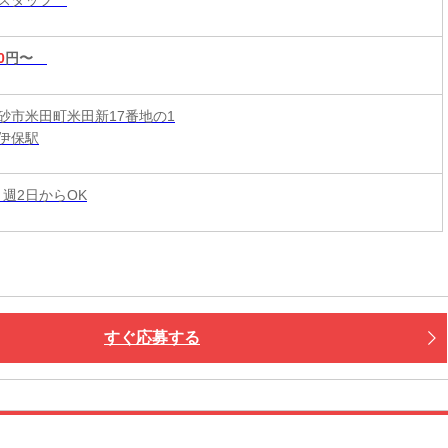
0
円〜
砂市米田町米田新17番地の1
伊保駅
 週2日からOK
すぐ応募する