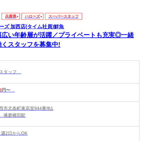
兵庫県
ハローズ
スーパースタッフ
ーズ 加西店(タイム社員)鮮魚
幅広い年齢層が活躍／プライベートも充実◎一緒
働くスタッフを募集中!
ースタッフ
0
円〜
西市北条町東高室944番地1
、播磨横田駅
 週2日からOK