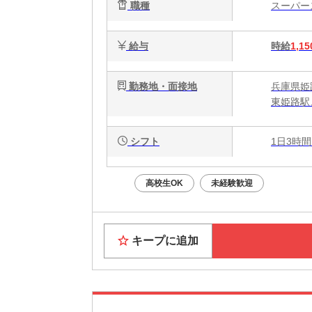
職種
スーパ
給与
時給
1,15
勤務地・面接地
兵庫県姫
東姫路駅
シフト
1日3時間
高校生OK
未経験歓迎
キープに追加