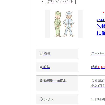
アルバイト・パート
ハロ
＼
に
職種
スーパ
給与
時給
1,15
勤務地・面接地
兵庫県加
北条町駅
シフト
1日3時間