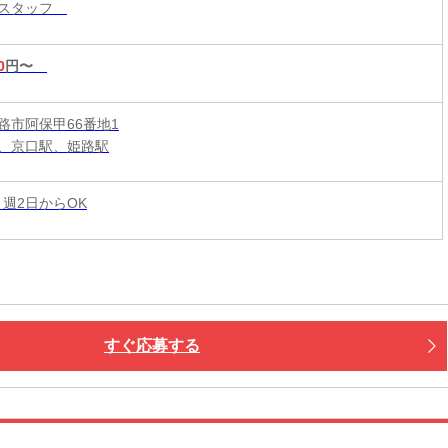
ースタッフ
0
円〜
路市阿保甲66番地1
、京口駅、姫路駅
 週2日からOK
すぐ応募する