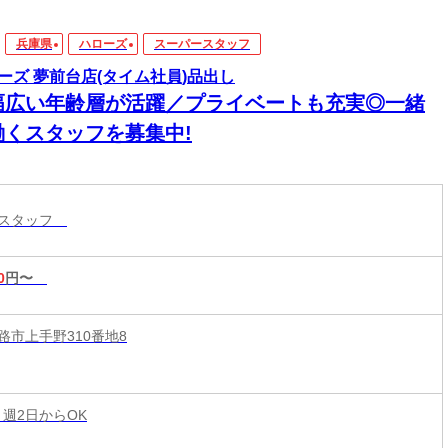
兵庫県
ハローズ
スーパースタッフ
ーズ 夢前台店(タイム社員)品出し
幅広い年齢層が活躍／プライベートも充実◎一緒
働くスタッフを募集中!
ースタッフ
0
円〜
路市上手野310番地8
 週2日からOK