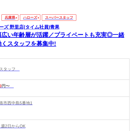
兵庫県
ハローズ
スーパースタッフ
ーズ 野里店(タイム社員)青果
幅広い年齢層が活躍／プライベートも充実◎一緒
働くスタッフを募集中!
ースタッフ
0
円〜
路市西中島5番地1
 週2日からOK