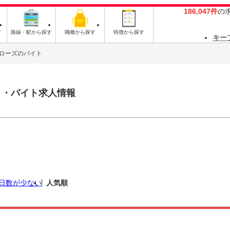
186,047件
の
す
路線・駅から探す
職種から探す
特徴から探す
キー
ローズのバイト
ト・バイト求人情報
日数が少ない
人気順