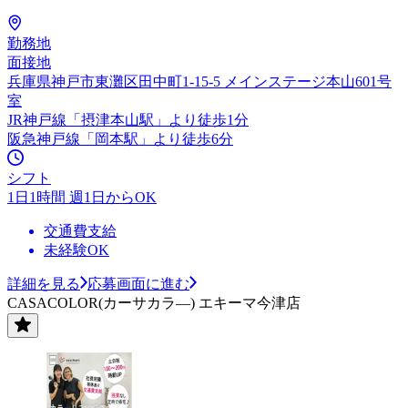
勤務地
面接地
兵庫県神戸市東灘区田中町1-15-5 メインステージ本山601号
室
JR神戸線「摂津本山駅」より徒歩1分
阪急神戸線「岡本駅」より徒歩6分
シフト
1日1時間 週1日からOK
交通費支給
未経験OK
詳細を見る
応募画面に進む
CASACOLOR(カーサカラ―) エキーマ今津店