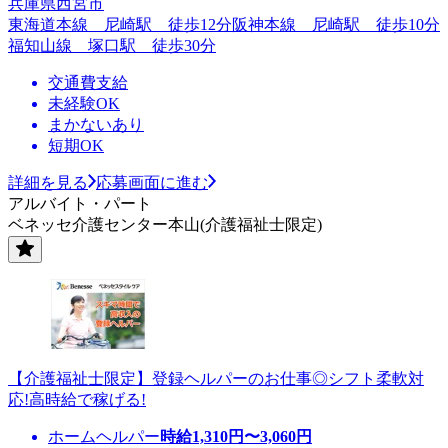
兵庫県西宮市
東海道本線 尼崎駅 徒歩12分阪神本線 尼崎駅 徒歩10分
福知山線 塚口駅 徒歩30分
交通費支給
未経験OK
まかないあり
短期OK
詳細を見る
応募画面に進む
アルバイト・パート
ベネッセ介護センター本山(介護福祉士限定)
【介護福祉士限定】登録ヘルパーのお仕事◎シフト柔軟対
応!高時給で稼げる!
ホームヘルパー
時給
1,310
円〜
3,060
円