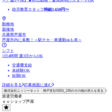
～／週3～ok】★即日勤務・夏休み明けスタートOK
幼児教育スタッフ
時給
1,650
円〜
勤務地
面接地
兵庫県芦屋市
芦屋市内に多数！＜駅チカ・車通勤okも有＞
シフト
1日4時間 週3日からOK
交通費支給
未経験OK
短期OK
詳細を見る
応募画面に進む
株式会社ニッソーネット 神戸支社/0201_235のその他の求人を見る
派遣労働者
ａｕショップ芦屋