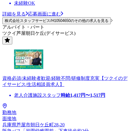
未経験OK
詳細を見る
応募画面に進む
株式会社スタッフサービス/H10504650のその他の求人を見る
アルバイト・パート
ツクイ芦屋朝日ケ丘(デイサービス)
資格必須/未経験者歓迎/経験不問/研修制度充実【ツクイのデ
イサービス/生活相談員求人】
老人介護施設スタッフ
時給
1,417
円〜
1,517
円
勤務地
面接地
兵庫県芦屋市朝日ケ丘町28-20
阪急バス「岩園幼稚園前」下車徒歩約2分