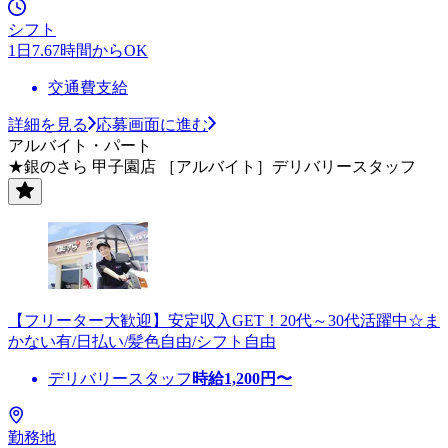
シフト
1日7.67時間からOK
交通費支給
詳細を見る
応募画面に進む
アルバイト・パート
★銀のさら 甲子園店 ［アルバイト］デリバリースタッフ
【フリーター大歓迎】安定収入GET！20代～30代活躍中☆ま
かない有/日払い/髪色自由/シフト自由
デリバリースタッフ
時給
1,200
円〜
勤務地