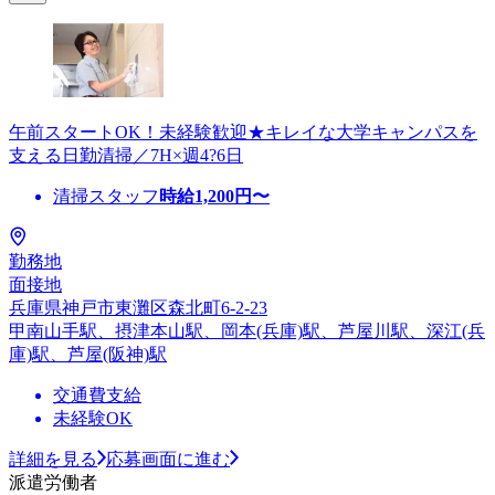
午前スタートOK！未経験歓迎★キレイな大学キャンパスを
支える日勤清掃／7H×週4?6日
清掃スタッフ
時給
1,200
円〜
勤務地
面接地
兵庫県神戸市東灘区森北町6-2-23
甲南山手駅、摂津本山駅、岡本(兵庫)駅、芦屋川駅、深江(兵
庫)駅、芦屋(阪神)駅
交通費支給
未経験OK
詳細を見る
応募画面に進む
派遣労働者