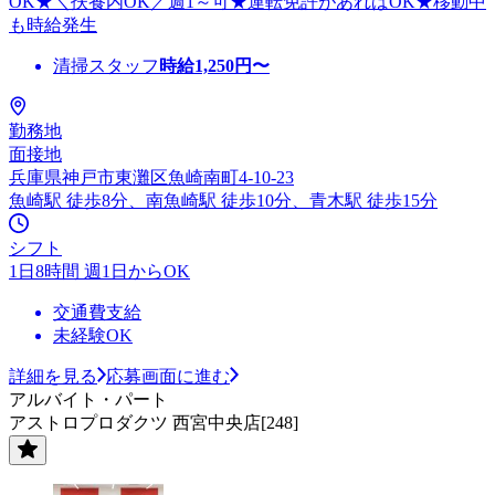
OK★＼扶養内OK／週1～可★運転免許があればOK★移動中
も時給発生
清掃スタッフ
時給
1,250
円〜
勤務地
面接地
兵庫県神戸市東灘区魚崎南町4-10-23
魚崎駅 徒歩8分、南魚崎駅 徒歩10分、青木駅 徒歩15分
シフト
1日8時間 週1日からOK
交通費支給
未経験OK
詳細を見る
応募画面に進む
アルバイト・パート
アストロプロダクツ 西宮中央店[248]