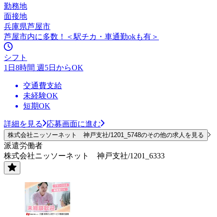
勤務地
面接地
兵庫県芦屋市
芦屋市内に多数！＜駅チカ・車通勤okも有＞
シフト
1日8時間 週5日からOK
交通費支給
未経験OK
短期OK
詳細を見る
応募画面に進む
株式会社ニッソーネット 神戸支社/1201_5748のその他の求人を見る
派遣労働者
株式会社ニッソーネット 神戸支社/1201_6333