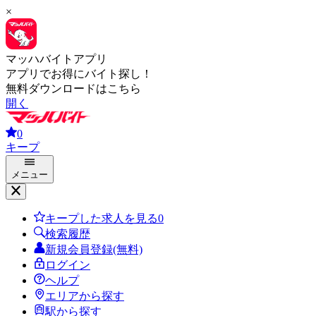
×
マッハバイトアプリ
アプリでお得にバイト探し！
無料ダウンロードはこちら
開く
0
キープ
メニュー
キープした求人を見る
0
検索履歴
新規会員登録(無料)
ログイン
ヘルプ
エリアから探す
駅から探す