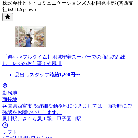
株式会社ヒト・コミュニケーションズ人材開発本部 (関西支
社)/s0f12cpshw5
【週4～×フルタイム】地域密着スーパーでの商品の品出
し・レジのお仕事！＠夙川
品出しスタッフ
時給
1,200
円〜
勤務地
面接地
兵庫県西宮市 ※詳細な勤務地につきましては、面接時にご
確認をお願いいたします。
夙川駅、さくら夙川駅、甲子園口駅
シフト