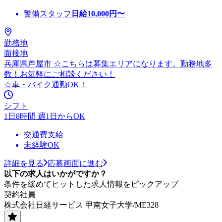
警備スタッフ
日給
10,000
円〜
勤務地
面接地
兵庫県芦屋市 ☆こちらは募集エリアになります。勤務地多
数！お気軽にご相談ください！
☆車・バイク通勤OK！
シフト
1日8時間 週1日からOK
交通費支給
未経験OK
詳細を見る
応募画面に進む
以下の求人はいかがですか？
条件を緩めてヒットした求人情報をピックアップ
契約社員
株式会社日経サービス 甲南女子大学/ME328