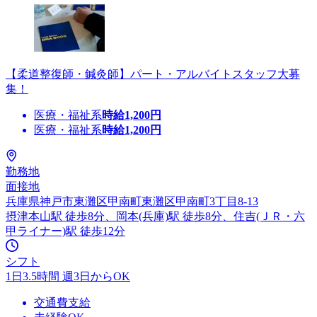
【柔道整復師・鍼灸師】パート・アルバイトスタッフ大募
集！
医療・福祉系
時給
1,200
円
医療・福祉系
時給
1,200
円
勤務地
面接地
兵庫県神戸市東灘区甲南町東灘区甲南町3丁目8-13
摂津本山駅 徒歩8分、岡本(兵庫)駅 徒歩8分、住吉(ＪＲ・六
甲ライナー)駅 徒歩12分
シフト
1日3.5時間 週3日からOK
交通費支給