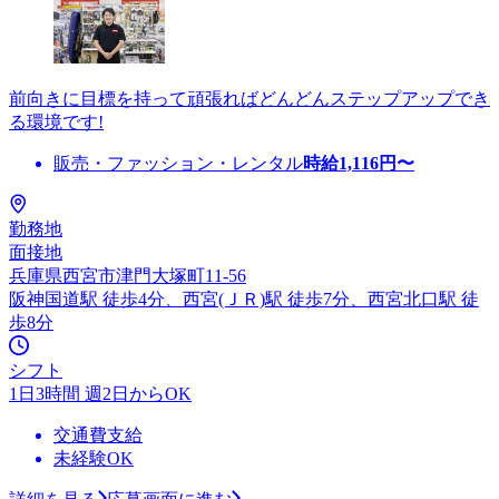
前向きに目標を持って頑張ればどんどんステップアップでき
る環境です!
販売・ファッション・レンタル
時給
1,116
円〜
勤務地
面接地
兵庫県西宮市津門大塚町11-56
阪神国道駅 徒歩4分、西宮(ＪＲ)駅 徒歩7分、西宮北口駅 徒
歩8分
シフト
1日3時間 週2日からOK
交通費支給
未経験OK