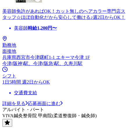
美容師免許があればOK！カット無しのヘアカラー専門店ス
タッフ☆ほぼ自動化だから安心して働ける♪週2日からOK！
美容師
時給
1,200
円〜
勤務地
面接地
兵庫県西宮市今津曙町1-1 エキーマ今津 1F
今津(阪神)駅、今津(阪急)駅、久寿川駅
シフト
1日5時間 週2日からOK
交通費支給
詳細を見る
応募画面に進む
アルバイト・パート
VIVA鍼灸整骨院 甲南院(柔道整復師・鍼灸師)