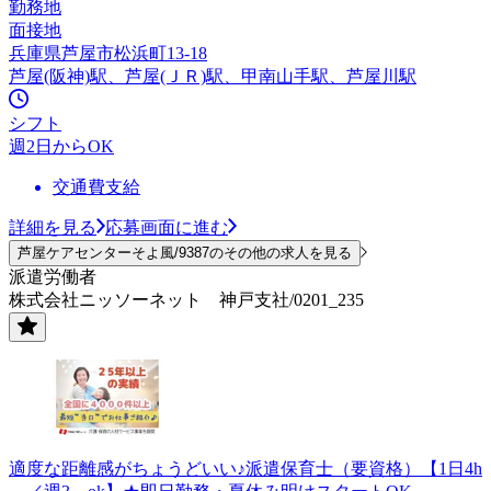
勤務地
面接地
兵庫県芦屋市松浜町13-18
芦屋(阪神)駅、芦屋(ＪＲ)駅、甲南山手駅、芦屋川駅
シフト
週2日からOK
交通費支給
詳細を見る
応募画面に進む
芦屋ケアセンターそよ風/9387のその他の求人を見る
派遣労働者
株式会社ニッソーネット 神戸支社/0201_235
適度な距離感がちょうどいい♪派遣保育士（要資格）【1日4h