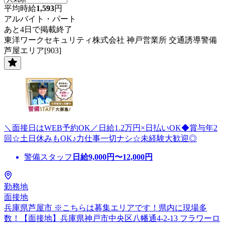
平均時給
1,593
円
アルバイト・パート
あと4日で掲載終了
東洋ワークセキュリティ株式会社 神戸営業所 交通誘導警備
芦屋エリア[903]
＼面接日はWEB予約OK／日給1.2万円×日払いOK◆賞与年2
回☆土日休みもOK♪力仕事一切ナシ☆未経験大歓迎◎
警備スタッフ
日給
9,000
円〜
12,000
円
勤務地
面接地
兵庫県芦屋市 ※こちらは募集エリアです！県内に現場多
数！【面接地】兵庫県神戸市中央区八幡通4-2-13 フラワーロ