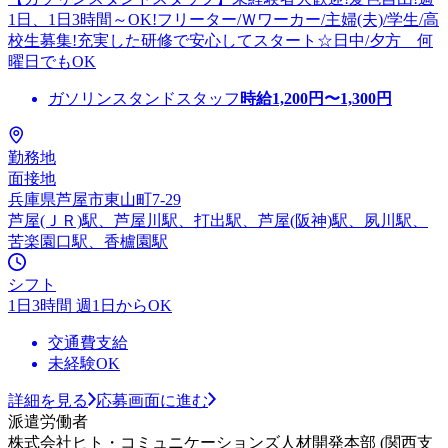
1日、1日3時間～OK!フリーター/Ｗワーカー/主婦(夫)/学生/高
校生募集!充実した研修で安心してスタート☆日中/夕方 何
曜日でもOK
ガソリンスタンドスタッフ
時給
1,200
円〜
1,300
円
勤務地
面接地
兵庫県芦屋市東山町7-29
芦屋(ＪＲ)駅、芦屋川駅、打出駅、芦屋(阪神)駅、夙川駅、
苦楽園口駅、香櫨園駅
シフト
1日3時間 週1日からOK
交通費支給
未経験OK
詳細を見る
応募画面に進む
派遣労働者
株式会社ヒト・コミュニケーションズ人材開発本部 (関西支