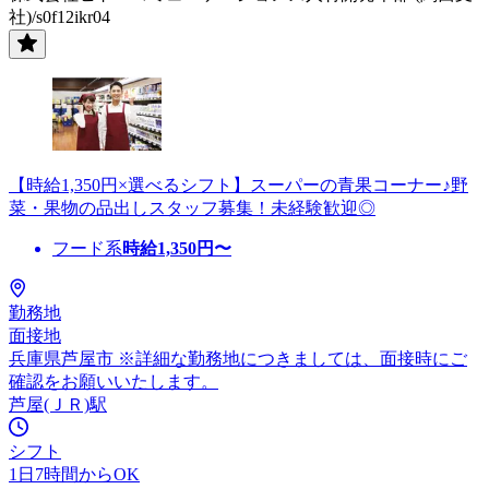
社)/s0f12ikr04
【時給1,350円×選べるシフト】スーパーの青果コーナー♪野
菜・果物の品出しスタッフ募集！未経験歓迎◎
フード系
時給
1,350
円〜
勤務地
面接地
兵庫県芦屋市 ※詳細な勤務地につきましては、面接時にご
確認をお願いいたします。
芦屋(ＪＲ)駅
シフト
1日7時間からOK