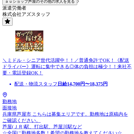
ａｕショップ芦屋のその他の求人を見る
派遣労働者
株式会社アズスタッフ
＼ミドル・シニア世代活躍中！！／普通免許でOK！《配送
ドライバー》運転に集中できる◎体の負担は極少！！来社不
要・電話登録OK！
配送・物流スタッフ
日給
14,700
円〜
18,375
円
勤務地
面接地
兵庫県芦屋市 こちらは募集エリアです。勤務地は原稿内を
ご確認ください。
芦屋(ＪＲ)駅、打出駅、芦屋川駅など
☆全国に勤務地多数！希望の勤務地を教えてください☆