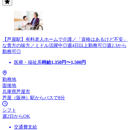
【芦屋駅】有料老人ホームで介護／「資格はあるけど不安」
な貴方の味方／ミドル活躍中◎週4日以上勤務可◎週2.3から
勤務可◎
医療・福祉系
時給
1,350
円〜
1,500
円
勤務地
面接地
兵庫県芦屋市
芦屋（阪神）駅からバスで8分
シフト
週2日からOK
交通費支給