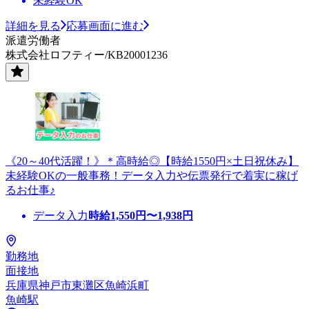
未経験OK
詳細を見る
応募画面に進む
派遣労働者
株式会社ロフティー/KB20001236
《20～40代活躍！》＊高時給◎【時給1550円×土日祝休み】
未経験OKの一般事務！データ入力や伝票発行で着実に稼げ
るお仕事♪
データ入力
時給
1,550
円〜
1,938
円
勤務地
面接地
兵庫県神戸市東灘区魚崎浜町
魚崎駅