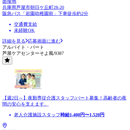
面接地
兵庫県芦屋市朝日ケ丘町28-20
阪急バス「岩園幼稚園前」下車徒歩約2分
交通費支給
未経験OK
詳細を見る
応募画面に進む
アルバイト・パート
芦屋ケアセンターそよ風/9387
【週2日～】夜勤専従介護スタッフ/パート募集！高齢者の夜
間の安心を支えます。
老人介護施設スタッフ
時給
1,400
円〜
1,520
円