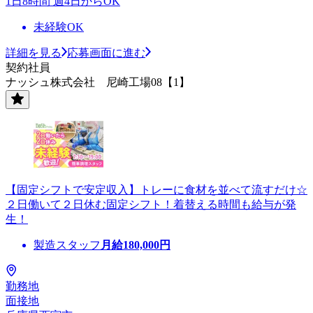
1日8時間 週4日からOK
未経験OK
詳細を見る
応募画面に進む
契約社員
ナッシュ株式会社 尼崎工場08【1】
【固定シフトで安定収入】トレーに食材を並べて流すだけ☆
２日働いて２日休む固定シフト！着替える時間も給与が発
生！
製造スタッフ
月給
180,000
円
勤務地
面接地