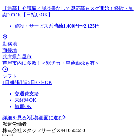
【急募】介護職／履歴書なしで即応募＆スグ開始！経験・知
識"0"OK【日払いOK】
施設・サービス系
時給
1,400
円〜
2,125
円
勤務地
面接地
兵庫県芦屋市
芦屋市内に多数！＜駅チカ・車通勤okも有＞
シフト
1日8時間 週5日からOK
交通費支給
未経験OK
短期OK
詳細を見る
応募画面に進む
派遣労働者
株式会社スタッフサービス/H10504650