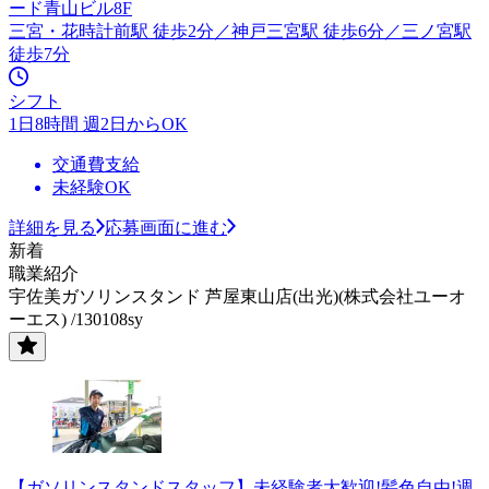
ード青山ビル8F
三宮・花時計前駅 徒歩2分／神戸三宮駅 徒歩6分／三ノ宮駅
徒歩7分
シフト
1日8時間 週2日からOK
交通費支給
未経験OK
詳細を見る
応募画面に進む
新着
職業紹介
宇佐美ガソリンスタンド 芦屋東山店(出光)(株式会社ユーオ
ーエス) /130108sy
【ガソリンスタンドスタッフ】未経験者大歓迎!髪色自由!週