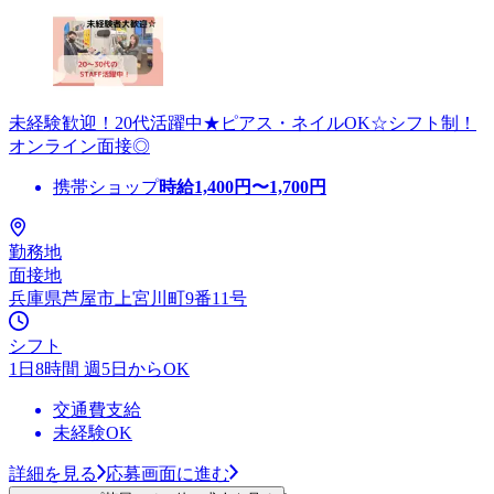
未経験歓迎！20代活躍中★ピアス・ネイルOK☆シフト制！
オンライン面接◎
携帯ショップ
時給
1,400
円〜
1,700
円
勤務地
面接地
兵庫県芦屋市上宮川町9番11号
シフト
1日8時間 週5日からOK
交通費支給
未経験OK
詳細を見る
応募画面に進む