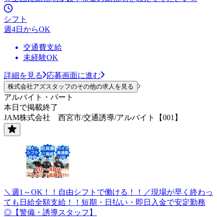
シフト
週4日からOK
交通費支給
未経験OK
詳細を見る
応募画面に進む
株式会社アズスタッフのその他の求人を見る
アルバイト・パート
本日で掲載終了
JAM株式会社 西宮市/交通誘導/アルバイト【001】
＼週1～OK！！自由シフトで働ける！！／現場が早く終わっ
ても日給全額支給！！短期・日払い・即日入金で安定勤務
◎【警備・誘導スタッフ】