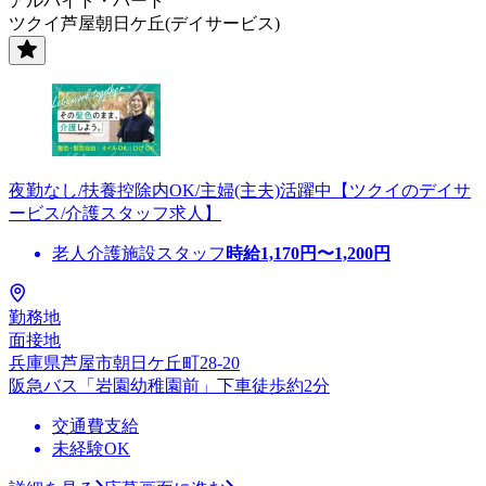
アルバイト・パート
ツクイ芦屋朝日ケ丘(デイサービス)
夜勤なし/扶養控除内OK/主婦(主夫)活躍中【ツクイのデイサ
ービス/介護スタッフ求人】
老人介護施設スタッフ
時給
1,170
円〜
1,200
円
勤務地
面接地
兵庫県芦屋市朝日ケ丘町28-20
阪急バス「岩園幼稚園前」下車徒歩約2分
交通費支給
未経験OK