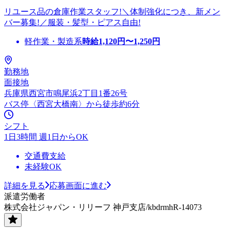
リユース品の倉庫作業スタッフ!＼体制強化につき、新メン
バー募集!／服装・髪型・ピアス自由!
軽作業・製造系
時給
1,120
円〜
1,250
円
勤務地
面接地
兵庫県西宮市鳴尾浜2丁目1番26号
バス停〈西宮大橋南〉から徒歩約6分
シフト
1日3時間 週1日からOK
交通費支給
未経験OK
詳細を見る
応募画面に進む
派遣労働者
株式会社ジャパン・リリーフ 神戸支店/kbdrmhR-14073