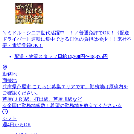
＼ミドル・シニア世代活躍中！！／普通免許でOK！《配送
ドライバー》運転に集中できる◎体の負担は極少！！来社不
要・電話登録OK！
配送・物流スタッフ
日給
14,700
円〜
18,375
円
勤務地
面接地
兵庫県芦屋市 こちらは募集エリアです。勤務地は原稿内を
ご確認ください。
芦屋(ＪＲ)駅、打出駅、芦屋川駅など
☆全国に勤務地多数！希望の勤務地を教えてください☆
シフト
週4日からOK