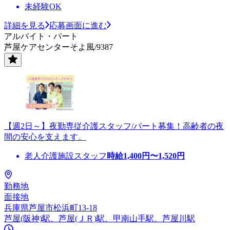
未経験OK
詳細を見る
応募画面に進む
アルバイト・パート
芦屋ケアセンターそよ風/9387
【週2日～】夜勤専従介護スタッフ/パート募集！高齢者の夜
間の安心を支えます。
老人介護施設スタッフ
時給
1,400
円〜
1,520
円
勤務地
面接地
兵庫県芦屋市松浜町13-18
芦屋(阪神)駅、芦屋(ＪＲ)駅、甲南山手駅、芦屋川駅