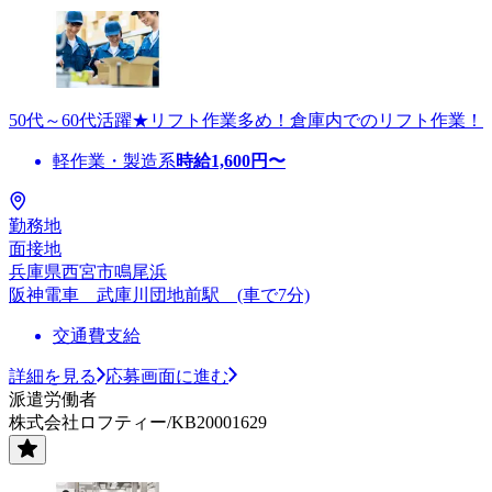
50代～60代活躍★リフト作業多め！倉庫内でのリフト作業！
軽作業・製造系
時給
1,600
円〜
勤務地
面接地
兵庫県西宮市鳴尾浜
阪神電車 武庫川団地前駅 (車で7分)
交通費支給
詳細を見る
応募画面に進む
派遣労働者
株式会社ロフティー/KB20001629