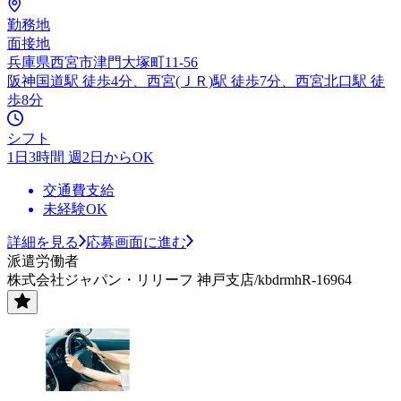
勤務地
面接地
兵庫県西宮市津門大塚町11-56
阪神国道駅 徒歩4分、西宮(ＪＲ)駅 徒歩7分、西宮北口駅 徒
歩8分
シフト
1日3時間 週2日からOK
交通費支給
未経験OK
詳細を見る
応募画面に進む
派遣労働者
株式会社ジャパン・リリーフ 神戸支店/kbdrmhR-16964