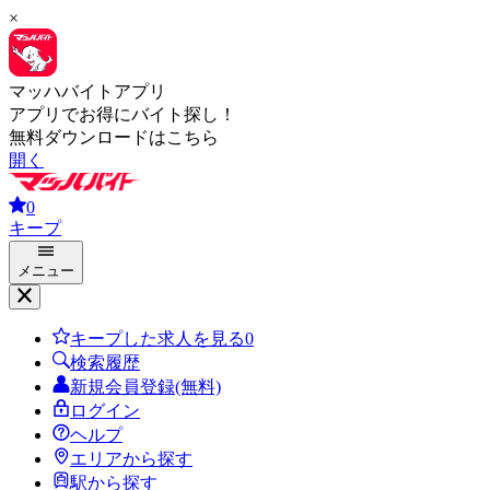
×
マッハバイトアプリ
アプリでお得にバイト探し！
無料ダウンロードはこちら
開く
0
キープ
メニュー
キープした求人を見る
0
検索履歴
新規会員登録(無料)
ログイン
ヘルプ
エリアから探す
駅から探す