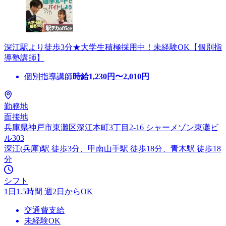
深江駅より徒歩3分★大学生積極採用中！未経験OK【個別指
導塾講師】
個別指導講師
時給
1,230
円〜
2,010
円
勤務地
面接地
兵庫県神戸市東灘区深江本町3丁目2-16 シャーメゾン東灘ビ
ル303
深江(兵庫)駅 徒歩3分、甲南山手駅 徒歩18分、青木駅 徒歩18
分
シフト
1日1.5時間 週2日からOK
交通費支給
未経験OK