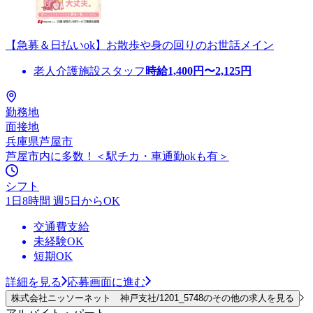
【急募＆日払いok】お散歩や身の回りのお世話メイン
老人介護施設スタッフ
時給
1,400
円〜
2,125
円
勤務地
面接地
兵庫県芦屋市
芦屋市内に多数！＜駅チカ・車通勤okも有＞
シフト
1日8時間 週5日からOK
交通費支給
未経験OK
短期OK
詳細を見る
応募画面に進む
株式会社ニッソーネット 神戸支社/1201_5748のその他の求人を見る