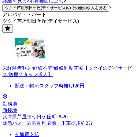
詳細を見る
応募画面に進む
ツクイ芦屋朝日ケ丘(デイサービス)のその他の求人を見る
アルバイト・パート
ツクイ芦屋朝日ケ丘(デイサービス)
未経験者歓迎/経験不問/研修制度充実【ツクイのデイサービ
ス/送迎スタッフ求人】
配送・物流スタッフ
時給
1,120
円
勤務地
面接地
兵庫県芦屋市朝日ケ丘町28-20
阪急バス「岩園幼稚園前」下車徒歩約2分
交通費支給