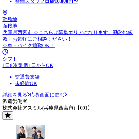
警備スタッフ
日給
10,000
円〜
勤務地
面接地
兵庫県西宮市 ☆こちらは募集エリアになります。勤務地多
数！お気軽にご相談ください！
☆車・バイク通勤OK！
シフト
1日8時間 週1日からOK
交通費支給
未経験OK
詳細を見る
応募画面に進む
派遣労働者
株式会社アスミル(兵庫県西宮市)【001】