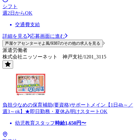
シフト
週2日からOK
交通費支給
詳細を見る
応募画面に進む
芦屋ケアセンターそよ風/9387のその他の求人を見る
派遣労働者
株式会社ニッソーネット 神戸支社/1201_3115
負担少なめの保育補助(要資格)サポートメイン【1日4h～／
週3～ok】★即日勤務・夏休み明けスタートOK
幼児教育スタッフ
時給
1,650
円〜