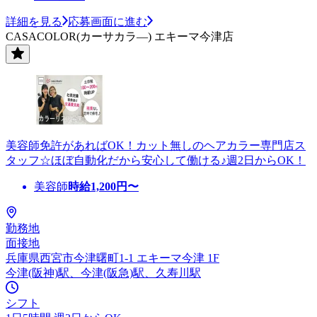
詳細を見る
応募画面に進む
CASACOLOR(カーサカラ―) エキーマ今津店
美容師免許があればOK！カット無しのヘアカラー専門店ス
タッフ☆ほぼ自動化だから安心して働ける♪週2日からOK！
美容師
時給
1,200
円〜
勤務地
面接地
兵庫県西宮市今津曙町1-1 エキーマ今津 1F
今津(阪神)駅、今津(阪急)駅、久寿川駅
シフト