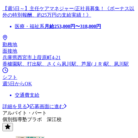
【週5日～】主任ケアマネジャー/正社員募集！《ボーナス以
外の特別報酬、約25万円の支給実績！》
医療・福祉系
月給
253,000
円〜
318,000
円
勤務地
面接地
兵庫県西宮市上葭原町4-21
香櫨園駅、打出駅、さくら夙川駅、芦屋(ＪＲ)駅、夙川駅
シフト
週5日からOK
交通費支給
詳細を見る
応募画面に進む
アルバイト・パート
個別指導塾プラボ 深江校