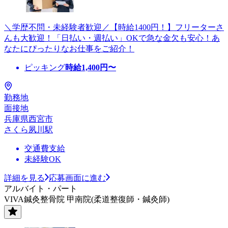
＼学歴不問・未経験者歓迎／【時給1400円！】フリーターさ
んも大歓迎！「日払い・週払い」OKで急な金欠も安心！あ
なたにぴったりなお仕事をご紹介！
ピッキング
時給
1,400
円〜
勤務地
面接地
兵庫県西宮市
さくら夙川駅
交通費支給
未経験OK
詳細を見る
応募画面に進む
アルバイト・パート
VIVA鍼灸整骨院 甲南院(柔道整復師・鍼灸師)