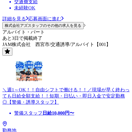
交通費支給
未経験OK
詳細を見る
応募画面に進む
株式会社アズスタッフのその他の求人を見る
アルバイト・パート
あと3日で掲載終了
JAM株式会社 西宮市/交通誘導/アルバイト【001】
＼週1～OK！！自由シフトで働ける！！／現場が早く終わっ
ても日給全額支給！！短期・日払い・即日入金で安定勤務
◎【警備・誘導スタッフ】
警備スタッフ
日給
10,000
円〜
勤務地