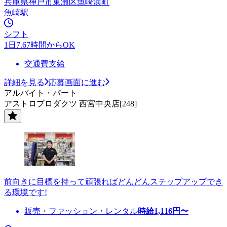
兵庫県神戸市東灘区魚崎浜町
魚崎駅
シフト
1日7.67時間からOK
交通費支給
詳細を見る
応募画面に進む
アルバイト・パート
アストロプロダクツ 西宮中央店[248]
前向きに目標を持って頑張ればどんどんステップアップでき
る環境です!
販売・ファッション・レンタル
時給
1,116
円〜