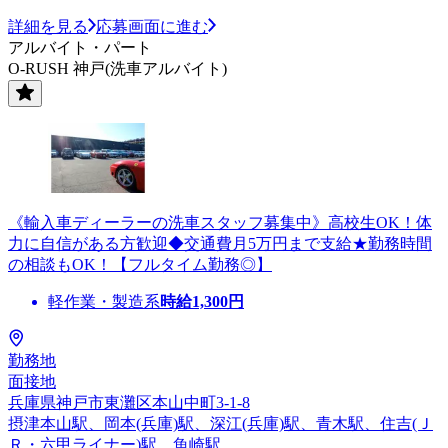
詳細を見る
応募画面に進む
アルバイト・パート
O-RUSH 神戸(洗車アルバイト)
《輸入車ディーラーの洗車スタッフ募集中》高校生OK！体
力に自信がある方歓迎◆交通費月5万円まで支給★勤務時間
の相談もOK！【フルタイム勤務◎】
軽作業・製造系
時給
1,300
円
勤務地
面接地
兵庫県神戸市東灘区本山中町3-1-8
摂津本山駅、岡本(兵庫)駅、深江(兵庫)駅、青木駅、住吉(Ｊ
Ｒ・六甲ライナー)駅、魚崎駅