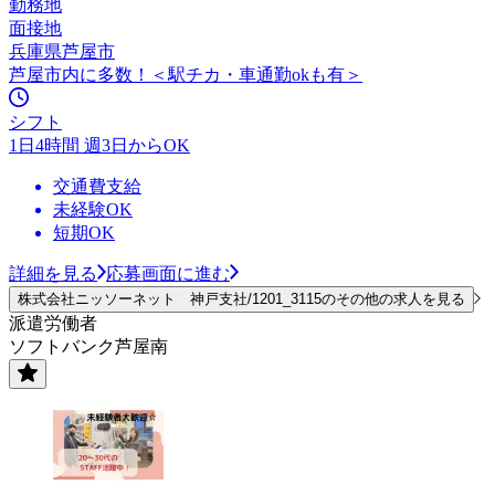
勤務地
面接地
兵庫県芦屋市
芦屋市内に多数！＜駅チカ・車通勤okも有＞
シフト
1日4時間 週3日からOK
交通費支給
未経験OK
短期OK
詳細を見る
応募画面に進む
株式会社ニッソーネット 神戸支社/1201_3115のその他の求人を見る
派遣労働者
ソフトバンク芦屋南