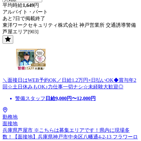
平均時給
1,649
円
アルバイト・パート
あと7日で掲載終了
東洋ワークセキュリティ株式会社 神戸営業所 交通誘導警備
芦屋エリア[903]
＼面接日はWEB予約OK／日給1.2万円×日払いOK◆賞与年2
回☆土日休みもOK♪力仕事一切ナシ☆未経験大歓迎◎
警備スタッフ
日給
9,000
円〜
12,000
円
勤務地
面接地
兵庫県芦屋市 ※こちらは募集エリアです！県内に現場多
数！【面接地】兵庫県神戸市中央区八幡通4-2-13 フラワーロ