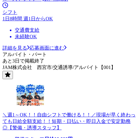
シフト
1日8時間 週1日からOK
交通費支給
未経験OK
詳細を見る
応募画面に進む
アルバイト・パート
あと3日で掲載終了
JAM株式会社 西宮市/交通誘導/アルバイト【001】
＼週1～OK！！自由シフトで働ける！！／現場が早く終わっ
ても日給全額支給！！短期・日払い・即日入金で安定勤務
◎【警備・誘導スタッフ】