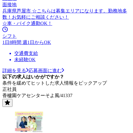
面接地
兵庫県芦屋市 ☆こちらは募集エリアになります。勤務地多
数！お気軽にご相談ください！
☆車・バイク通勤OK！
シフト
1日8時間 週1日からOK
交通費支給
未経験OK
詳細を見る
応募画面に進む
以下の求人はいかがですか？
条件を緩めてヒットした求人情報をピックアップ
正社員
香櫨園ケアセンターそよ風/41337