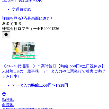
1日5時間 週2日からOK
交通費支給
詳細を見る
応募画面に進む
派遣労働者
株式会社ロフティー/KB20001236
《20～40代活躍！》＊高時給◎【時給1550円×土日祝休み】
未経験OKの一般事務！データ入力や伝票発行で着実に稼げ
るお仕事♪
データ入力
時給
1,550
円〜
1,938
円
勤務地
面接地