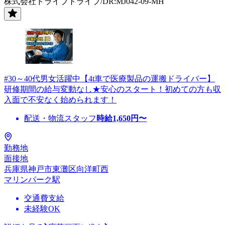
株式会社ドライブトライブ/DR:MJ042-09-MH
#30～40代男女活躍中【4t車で医療製品の運搬ドライバー】
研修期間の給与変動なし★安心のスタート！初めての方も収
入面で不安なく始められます！
配送・物流スタッフ
時給
1,650
円〜
勤務地
面接地
兵庫県神戸市東灘区向洋町西
マリンパーク駅
交通費支給
未経験OK