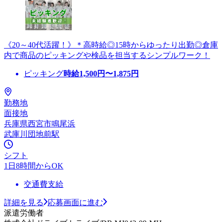
《20～40代活躍！》＊高時給◎15時からゆったり出勤◎倉庫
内で商品のピッキングや検品を担当するシンプルワーク！
ピッキング
時給
1,500
円〜
1,875
円
勤務地
面接地
兵庫県西宮市鳴尾浜
武庫川団地前駅
シフト
1日8時間からOK
交通費支給
詳細を見る
応募画面に進む
派遣労働者