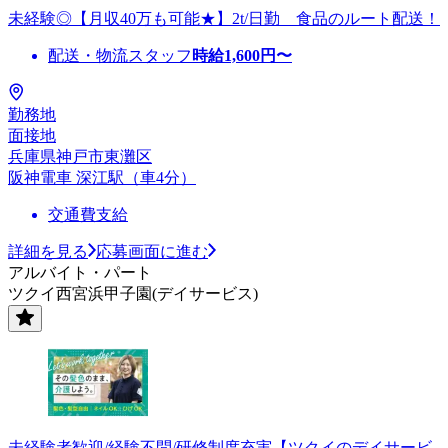
未経験◎【月収40万も可能★】2t/日勤 食品のルート配送！
配送・物流スタッフ
時給
1,600
円〜
勤務地
面接地
兵庫県神戸市東灘区
阪神電車 深江駅（車4分）
交通費支給
詳細を見る
応募画面に進む
アルバイト・パート
ツクイ西宮浜甲子園(デイサービス)
未経験者歓迎/経験不問/研修制度充実【ツクイのデイサービ