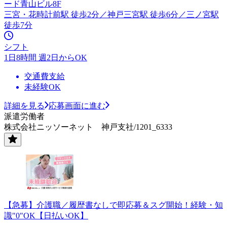
ード青山ビル8F
三宮・花時計前駅 徒歩2分／神戸三宮駅 徒歩6分／三ノ宮駅
徒歩7分
シフト
1日8時間 週2日からOK
交通費支給
未経験OK
詳細を見る
応募画面に進む
派遣労働者
株式会社ニッソーネット 神戸支社/1201_6333
【急募】介護職／履歴書なしで即応募＆スグ開始！経験・知
識"0"OK【日払いOK】