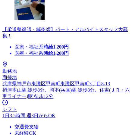
【柔道整復師・鍼灸師】パート・アルバイトスタッフ大募
集！
医療・福祉系
時給
1,200
円
医療・福祉系
時給
1,200
円
勤務地
面接地
兵庫県神戸市東灘区甲南町東灘区甲南町3丁目8-13
摂津本山駅 徒歩8分、岡本(兵庫)駅 徒歩8分、住吉(ＪＲ・六
甲ライナー)駅 徒歩12分
シフト
1日3.5時間 週3日からOK
交通費支給
未経験OK