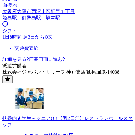
面接地
大阪府大阪市西淀川区姫里１丁目
姫島駅、御幣島駅、塚本駅
シフト
1日8時間 週3日からOK
交通費支給
詳細を見る
応募画面に進む
派遣労働者
株式会社ジャパン・リリーフ 神戸支店/kblwmhR-14088
扶養内★学生～シニアOK【週2日〇】レストランホールスタ
ッフ