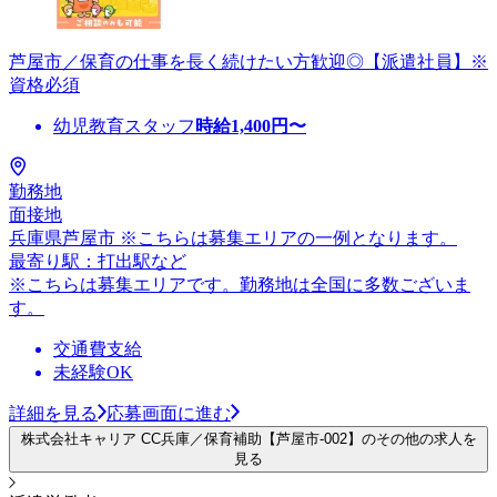
芦屋市／保育の仕事を長く続けたい方歓迎◎【派遣社員】※
資格必須
幼児教育スタッフ
時給
1,400
円〜
勤務地
面接地
兵庫県芦屋市 ※こちらは募集エリアの一例となります。
最寄り駅：打出駅など
※こちらは募集エリアです。勤務地は全国に多数ございま
す。
交通費支給
未経験OK
詳細を見る
応募画面に進む
株式会社キャリア CC兵庫／保育補助【芦屋市-002】のその他の求人を
見る