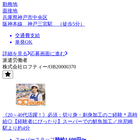
勤務地
面接地
兵庫県神戸市中央区
阪神本線 神戸三宮駅 （徒歩5分）
交通費支給
単発OK
詳細を見る
応募画面に進む
派遣労働者
株式会社ロフティー/OB20000370
《20～40代活躍！》必須：切り身・刺身加工のご経験＊高時
給◎【経験者にぴったり】スーパーでの鮮魚加工／JR尼崎
駅より約4分
スーパースタッフ
時給
1,600
円〜