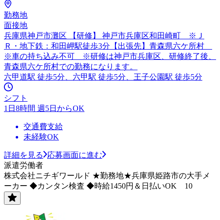
勤務地
面接地
兵庫県神戸市灘区 【研修】 神戸市兵庫区和田崎町 ※Ｊ
Ｒ・地下鉄：和田岬駅徒歩3分【出張先】青森県六ケ所村
※車の持ち込み不可 ※研修は神戸市兵庫区、研修終了後、
青森県六ケ所村での勤務になります。
六甲道駅 徒歩5分、六甲駅 徒歩5分、王子公園駅 徒歩5分
シフト
1日8時間 週5日からOK
交通費支給
未経験OK
詳細を見る
応募画面に進む
派遣労働者
株式会社ニチギワールド ★勤務地★兵庫県姫路市の大手メ
ーカー ◆カンタン検査 ◆時給1450円＆日払いOK 10