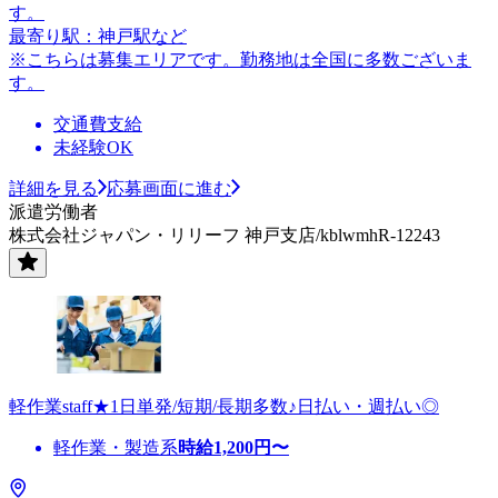
す。
最寄り駅：神戸駅など
※こちらは募集エリアです。勤務地は全国に多数ございま
す。
交通費支給
未経験OK
詳細を見る
応募画面に進む
派遣労働者
株式会社ジャパン・リリーフ 神戸支店/kblwmhR-12243
軽作業staff★1日単発/短期/長期多数♪日払い・週払い◎
軽作業・製造系
時給
1,200
円〜