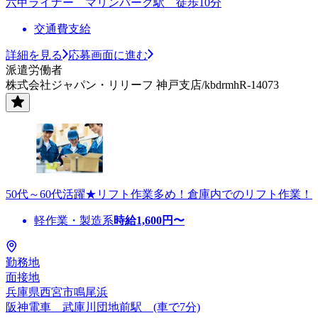
六甲ライナー マリンパーク駅 徒歩10分
交通費支給
詳細を見る
応募画面に進む
派遣労働者
株式会社ジャパン・リリーフ 神戸支店/kbdrmhR-14073
50代～60代活躍★リフト作業多め！倉庫内でのリフト作業！
軽作業・製造系
時給
1,600
円〜
勤務地
面接地
兵庫県西宮市鳴尾浜
阪神電車 武庫川団地前駅 (車で7分)