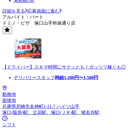
未経験OK
詳細を見る
応募画面に進む
アルバイト・パート
ドミノ・ピザ 塚口山手幹線通り店
【ドライバー】スキマ時間にサクッとも！ガッツリ稼ぐも◎
デリバリースタッフ
時給
1,200
円〜
1,500
円
勤務地
面接地
兵庫県尼崎市名神町1-11-7 ハイツ山手
塚口(阪急)駅、立花駅、塚口(ＪＲ)駅、猪名寺駅
シフト