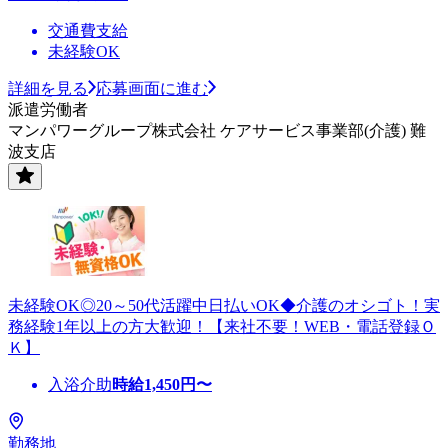
交通費支給
未経験OK
詳細を見る
応募画面に進む
派遣労働者
マンパワーグループ株式会社 ケアサービス事業部(介護) 難
波支店
未経験OK◎20～50代活躍中日払いOK◆介護のオシゴト！実
務経験1年以上の方大歓迎！【来社不要！WEB・電話登録Ｏ
Ｋ】
入浴介助
時給
1,450
円〜
勤務地