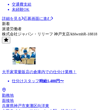
交通費支給
未経験OK
詳細を見る
応募画面に進む
新着
派遣労働者
株式会社ジャパン・リリーフ 神戸支店/kblwmhR-18818
大手家電量販店の倉庫内での仕分け業務！
仕分けスタッフ
時給
1,400
円〜
勤務地
面接地
兵庫県神戸市東灘区向洋東