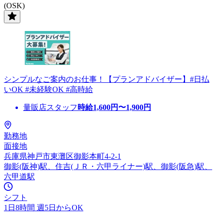
(OSK)
シンプルなご案内のお仕事！【プランアドバイザー】#日払
いOK #未経験OK #高時給
量販店スタッフ
時給
1,600
円〜
1,900
円
勤務地
面接地
兵庫県神戸市東灘区御影本町4-2-1
御影(阪神)駅、住吉(ＪＲ・六甲ライナー)駅、御影(阪急)駅、
六甲道駅
シフト
1日8時間 週5日からOK