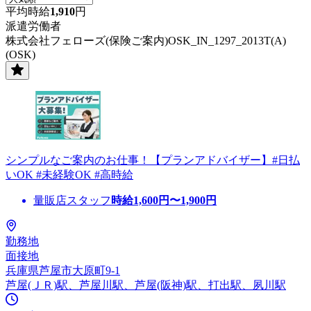
平均時給
1,910
円
派遣労働者
株式会社フェローズ(保険ご案内)OSK_IN_1297_2013T(A)
(OSK)
シンプルなご案内のお仕事！【プランアドバイザー】#日払
いOK #未経験OK #高時給
量販店スタッフ
時給
1,600
円〜
1,900
円
勤務地
面接地
兵庫県芦屋市大原町9-1
芦屋(ＪＲ)駅、芦屋川駅、芦屋(阪神)駅、打出駅、夙川駅