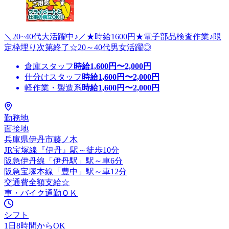
＼20~40代大活躍中♪／★時給1600円★電子部品検査作業♪限
定枠埋り次第終了☆20～40代男女活躍◎
倉庫スタッフ
時給
1,600
円〜
2,000
円
仕分けスタッフ
時給
1,600
円〜
2,000
円
軽作業・製造系
時給
1,600
円〜
2,000
円
勤務地
面接地
兵庫県伊丹市藤ノ木
JR宝塚線『伊丹』駅～徒歩10分
阪急伊丹線「伊丹駅」駅～車6分
阪急宝塚本線「豊中」駅～車12分
交通費全額支給☆
車・バイク通勤ＯＫ
シフト
1日8時間からOK