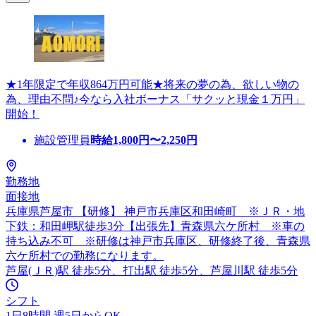
★1年限定で年収864万円可能★将来の夢の為、欲しい物の
為、理由不問♪今なら入社ボーナス「サクッと現金１万円」
開始！
施設管理員
時給
1,800
円〜
2,250
円
勤務地
面接地
兵庫県芦屋市 【研修】 神戸市兵庫区和田崎町 ※ＪＲ・地
下鉄：和田岬駅徒歩3分【出張先】青森県六ケ所村 ※車の
持ち込み不可 ※研修は神戸市兵庫区、研修終了後、青森県
六ケ所村での勤務になります。
芦屋(ＪＲ)駅 徒歩5分、打出駅 徒歩5分、芦屋川駅 徒歩5分
シフト
1日8時間 週5日からOK