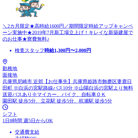
＼2カ月限定★高時給1600円／期間限定時給アップキャンペ
ーン実施中★2019年7月新工場立上げ！キレイな新築建屋で
のお仕事★寮費無料♪
検査スタッフ
時給
1,300
円〜
2,000
円
勤務地
面接地
兵庫県尼崎市 近郊【お仕事先】兵庫県姫路市飾磨区妻鹿日
田町 ※白浜の宮駅路線バス10分 ※山陽白浜の宮駅より無料
送迎バスあり※マイカー、バイク、自転車ＯＫ
園田駅 徒歩5分、立花駅 徒歩5分、杭瀬駅 徒歩5分
シフト
1日8時間 週5日からOK
交通費支給