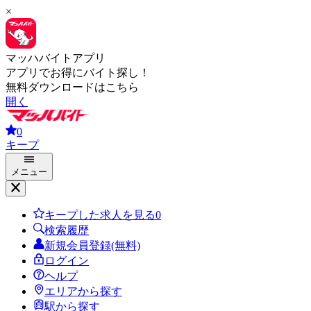
×
マッハバイトアプリ
アプリでお得にバイト探し！
無料ダウンロードはこちら
開く
0
キープ
メニュー
キープした求人を見る
0
検索履歴
新規会員登録(無料)
ログイン
ヘルプ
エリアから探す
駅から探す