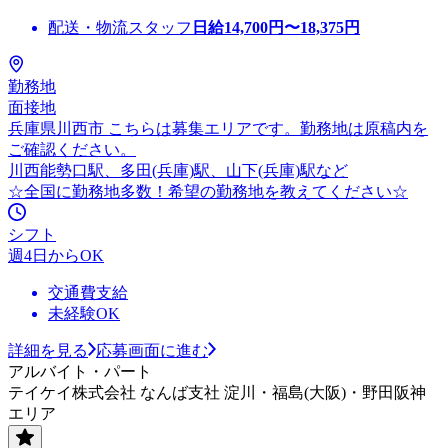
配送・物流スタッフ
日給
14,700
円〜
18,375
円
勤務地
面接地
兵庫県川西市 こちらは募集エリアです。勤務地は原稿内を
ご確認ください。
川西能勢口駅、多田(兵庫)駅、山下(兵庫)駅など
☆全国に勤務地多数！希望の勤務地を教えてください☆
シフト
週4日からOK
交通費支給
未経験OK
詳細を見る
応募画面に進む
アルバイト・パート
テイケイ株式会社 なんば支社 淀川・福島(大阪)・野田阪神
エリア