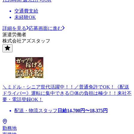
交通費支給
未経験OK
詳細を見る
応募画面に進む
派遣労働者
株式会社アズスタッフ
＼ミドル・シニア世代活躍中！！／普通免許でOK！《配送
ドライバー》運転に集中できる◎体の負担は極少！！来社不
要・電話登録OK！
配送・物流スタッフ
日給
14,700
円〜
18,375
円
勤務地