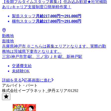
【長期フルタイムスタッフ募集♪】住み込み歓迎★社宅補助
あり♪キャリア支援制度◎簡単軽作業！
製造スタッフ
月給
217,000
円〜
291,000
円
梱包スタッフ
月給
217,000
円〜
291,000
円
勤務地
面接地
兵庫県神戸市 ※こちらは募集エリアとなります。実際の勤
務地は茨城県下妻市となります。
三宮(神戸市営)駅、三ノ宮(ＪＲ)駅、新神戸駅
交通費支給
未経験OK
詳細を見る
応募画面に進む
アルバイト・パート
株式会社イープラネット_伊丹エリア/01292