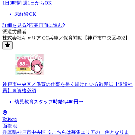
1日3時間 週1日からOK
未経験OK
詳細を見る
応募画面に進む
派遣労働者
株式会社キャリア CC兵庫／保育補助【神戸市中央区-002】
神戸市中央区／保育の仕事を長く続けたい方歓迎◎【派遣社
員】※資格必須
幼児教育スタッフ
時給
1,400
円〜
勤務地
面接地
兵庫県神戸市中央区 ※こちらは募集エリアの一例となりま