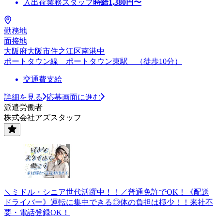
入出荷業務スタッフ
時給
1,380
円〜
勤務地
面接地
大阪府大阪市住之江区南港中
ポートタウン線 ポートタウン東駅 （徒歩10分）
交通費支給
詳細を見る
応募画面に進む
派遣労働者
株式会社アズスタッフ
＼ミドル・シニア世代活躍中！！／普通免許でOK！《配送
ドライバー》運転に集中できる◎体の負担は極少！！来社不
要・電話登録OK！