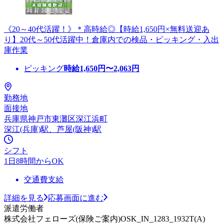
《20～40代活躍！》＊高時給◎【時給1,650円×無料送迎あ
り】20代～50代活躍中！倉庫内での検品・ピッキング・入出
庫作業
ピッキング
時給
1,650
円〜
2,063
円
勤務地
面接地
兵庫県神戸市東灘区深江浜町
深江(兵庫)駅、芦屋(阪神)駅
シフト
1日8時間からOK
交通費支給
詳細を見る
応募画面に進む
派遣労働者
株式会社フェローズ(保険ご案内)OSK_IN_1283_1932T(A)