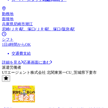
勤務地
面接地
兵庫県尼崎市潮江
尼崎(ＪＲ)駅、塚口(ＪＲ)駅、塚口(阪急)駅
シフト
1日4時間からOK
交通費支給
詳細を見る
応募画面に進む
派遣労働者
UTエージェント株式会社 北関東第一CU_茨城県下妻市