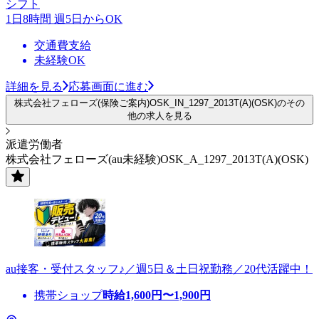
シフト
1日8時間 週5日からOK
交通費支給
未経験OK
詳細を見る
応募画面に進む
株式会社フェローズ(保険ご案内)OSK_IN_1297_2013T(A)(OSK)のその
他の求人を見る
派遣労働者
株式会社フェローズ(au未経験)OSK_A_1297_2013T(A)(OSK)
au接客・受付スタッフ♪／週5日＆土日祝勤務／20代活躍中！
携帯ショップ
時給
1,600
円〜
1,900
円