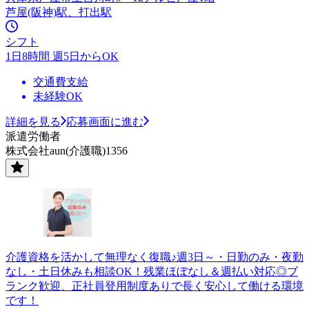
芦屋(阪神)駅、打出駅
シフト
1日8時間 週5日からOK
交通費支給
未経験OK
詳細を見る
応募画面に進む
派遣労働者
株式会社aun(介護職)1356
介護資格を活かして無理なく復職♪週3日～・日勤のみ・夜勤
なし・土日休みも相談OK！残業ほぼなし＆週払い対応◎ブ
ランク歓迎、正社員登用制度ありで長く安心して働ける環境
です！