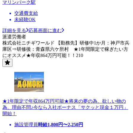
マリンパーク駅
交通費支給
未経験OK
詳細を見る
応募画面に進む
派遣労働者
株式会社ニチギワールド 【勤務先】研修中1か月：神戸市兵
庫区⇒研修後：青森県六ケ所村 ★1年間限定で稼ぎたい方
にオススメ★年収864万円可能！！210
★1年限定で年収864万円可能★将来の夢の為、欲しい物の
為、理由不問♪今なら入社ボーナス「サクッと現金１万円」
開始！
施設管理員
時給
1,800
円〜
2,250
円