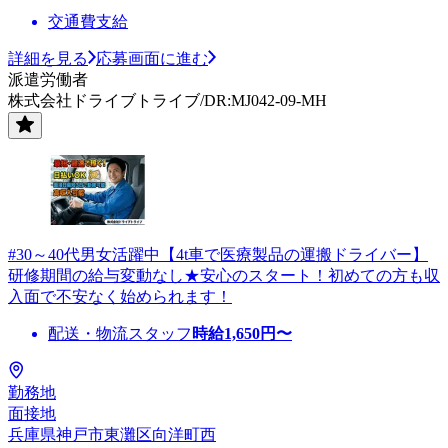
交通費支給
詳細を見る
応募画面に進む
派遣労働者
株式会社ドライブトライブ/DR:MJ042-09-MH
#30～40代男女活躍中【4t車で医療製品の運搬ドライバー】
研修期間の給与変動なし★安心のスタート！初めての方も収
入面で不安なく始められます！
配送・物流スタッフ
時給
1,650
円〜
勤務地
面接地
兵庫県神戸市東灘区向洋町西