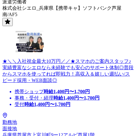
派遣労働者
株式会社シエロ_兵庫県【携帯キャ】ソフトバンク芦屋
南/AF5
★＼＼入社祝金最大10万円／／★スマホのご案内スタッフ♪
実績豊富なシエロなら未経験でも安心のサポート体制◎普段
からスマホを使ってれば即戦力！高収入＆嬉しい週払い/ス
ピード採用・WEB面談◎
携帯ショップ
時給
1,400
円〜
1,700
円
事務・受付・経理
時給
1,400
円〜
1,700
円
受付
時給
1,400
円〜
1,700
円
勤務地
面接地
兵庫県芦屋市上宮川町9ー12アルビ芦屋1階