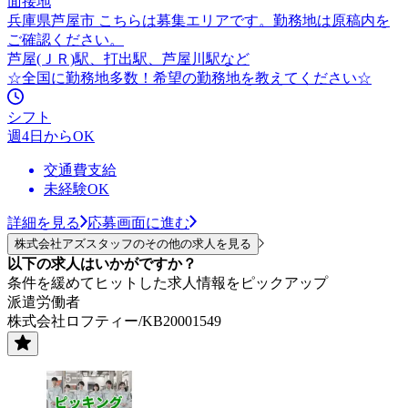
面接地
兵庫県芦屋市 こちらは募集エリアです。勤務地は原稿内を
ご確認ください。
芦屋(ＪＲ)駅、打出駅、芦屋川駅など
☆全国に勤務地多数！希望の勤務地を教えてください☆
シフト
週4日からOK
交通費支給
未経験OK
詳細を見る
応募画面に進む
株式会社アズスタッフのその他の求人を見る
以下の求人はいかがですか？
条件を緩めてヒットした求人情報をピックアップ
派遣労働者
株式会社ロフティー/KB20001549