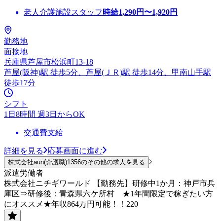
老人介護施設スタッフ
時給
1,290
円〜
1,920
円
勤務地
面接地
兵庫県芦屋市松浜町13-18
芦屋(阪神)駅 徒歩5分、芦屋(ＪＲ)駅 徒歩14分、甲南山手駅
徒歩17分
シフト
1日8時間 週3日からOK
交通費支給
詳細を見る
応募画面に進む
株式会社aun(介護職)1356のその他の求人を見る
派遣労働者
株式会社ニチギワールド 【勤務先】研修中1か月：神戸市兵
庫区⇒研修後：青森県六ケ所村 ★1年間限定で稼ぎたい方
にオススメ★年収864万円可能！！220