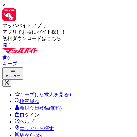
×
マッハバイトアプリ
アプリでお得にバイト探し！
無料ダウンロードはこちら
開く
0
キープ
メニュー
キープした求人を見る
0
検索履歴
新規会員登録(無料)
ログイン
ヘルプ
エリアから探す
駅から探す