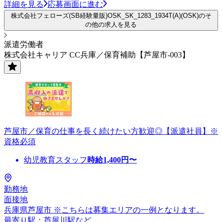
詳細を見る
応募画面に進む
株式会社フェローズ(SB経験量販)OSK_SK_1283_1934T(A)(OSK)のそ
の他の求人を見る
派遣労働者
株式会社キャリア CC兵庫／保育補助【芦屋市-003】
芦屋市／保育の仕事を長く続けたい方歓迎◎【派遣社員】※
資格必須
幼児教育スタッフ
時給
1,400
円〜
勤務地
面接地
兵庫県芦屋市 ※こちらは募集エリアの一例となります。
最寄り駅：芦屋川駅など