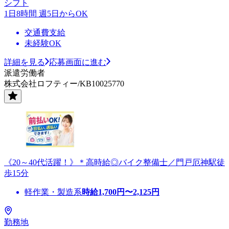
シフト
1日8時間 週5日からOK
交通費支給
未経験OK
詳細を見る
応募画面に進む
派遣労働者
株式会社ロフティー/KB10025770
《20～40代活躍！》＊高時給◎バイク整備士／門戸厄神駅徒
歩15分
軽作業・製造系
時給
1,700
円〜
2,125
円
勤務地