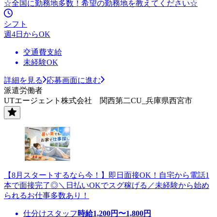
☆全国に勤務地多数！希望の勤務地を教えてください☆
シフト
週4日からOK
交通費支給
未経験OK
詳細を見る
応募画面に進む
派遣労働者
UTエージェント株式会社 関西第二CU_兵庫県西宮市
【8月スタートするなら今！】即日面接OK！自宅から電話1
本で面接完了◎＼日払いOKでスグ稼げる／未経験から始め
られるお仕事多数あり！
仕分けスタッフ
時給
1,200
円〜
1,800
円