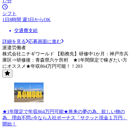
17分
シフト
1日8時間 週3日からOK
交通費支給
詳細を見る
応募画面に進む
派遣労働者
株式会社ニチギワールド 【勤務先】研修中1か月：神戸市兵
庫区⇒研修後：青森県六ケ所村 ★1年間限定で稼ぎたい方
にオススメ★年収864万円可能！！203
★1年限定で年収864万円可能★将来の夢の為、欲しい物の
為、理由不問♪今なら入社ボーナス「サクッと現金１万円」
開始！