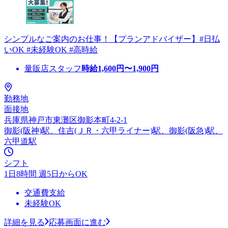
シンプルなご案内のお仕事！【プランアドバイザー】#日払
いOK #未経験OK #高時給
量販店スタッフ
時給
1,600
円〜
1,900
円
勤務地
面接地
兵庫県神戸市東灘区御影本町4-2-1
御影(阪神)駅、住吉(ＪＲ・六甲ライナー)駅、御影(阪急)駅、
六甲道駅
シフト
1日8時間 週5日からOK
交通費支給
未経験OK
詳細を見る
応募画面に進む