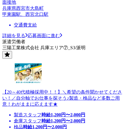
面接地
兵庫県西宮市大島町
甲東園駅、西宮北口駅
交通費支給
詳細を見る
応募画面に進む
派遣労働者
三陽工業株式会社 兵庫エリア⑦_S3/派明
【20～40代積極採用中！！】＼希望の条件聞かせてくださ
い！／自分軸でお仕事を探そう♪製造・検品など多数ご用
意！わがままに応えます★
製造スタッフ
時給
1,200
円〜
2,000
円
倉庫スタッフ
時給
1,200
円〜
2,000
円
検品
時給
1,200
円〜
2,000
円