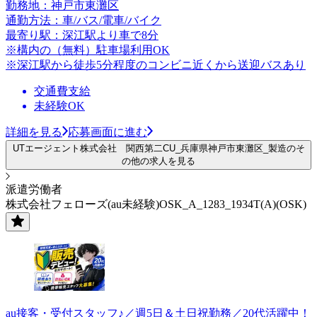
勤務地：神戸市東灘区
通勤方法：車/バス/電車/バイク
最寄り駅：深江駅より車で8分
※構内の（無料）駐車場利用OK
※深江駅から徒歩5分程度のコンビニ近くから送迎バスあり
交通費支給
未経験OK
詳細を見る
応募画面に進む
UTエージェント株式会社 関西第二CU_兵庫県神戸市東灘区_製造のそ
の他の求人を見る
派遣労働者
株式会社フェローズ(au未経験)OSK_A_1283_1934T(A)(OSK)
au接客・受付スタッフ♪／週5日＆土日祝勤務／20代活躍中！