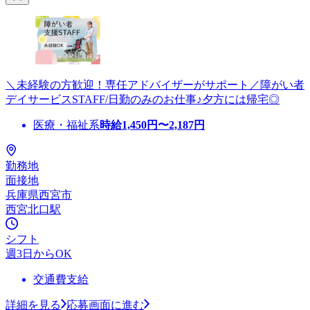
＼未経験の方歓迎！専任アドバイザーがサポート／障がい者
デイサービスSTAFF/日勤のみのお仕事♪夕方には帰宅◎
医療・福祉系
時給
1,450
円〜
2,187
円
勤務地
面接地
兵庫県西宮市
西宮北口駅
シフト
週3日からOK
交通費支給
詳細を見る
応募画面に進む