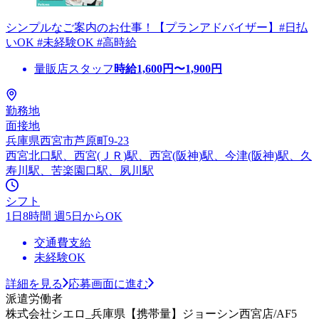
シンプルなご案内のお仕事！【プランアドバイザー】#日払
いOK #未経験OK #高時給
量販店スタッフ
時給
1,600
円〜
1,900
円
勤務地
面接地
兵庫県西宮市芦原町9-23
西宮北口駅、西宮(ＪＲ)駅、西宮(阪神)駅、今津(阪神)駅、久
寿川駅、苦楽園口駅、夙川駅
シフト
1日8時間 週5日からOK
交通費支給
未経験OK
詳細を見る
応募画面に進む
派遣労働者
株式会社シエロ_兵庫県【携帯量】ジョーシン西宮店/AF5