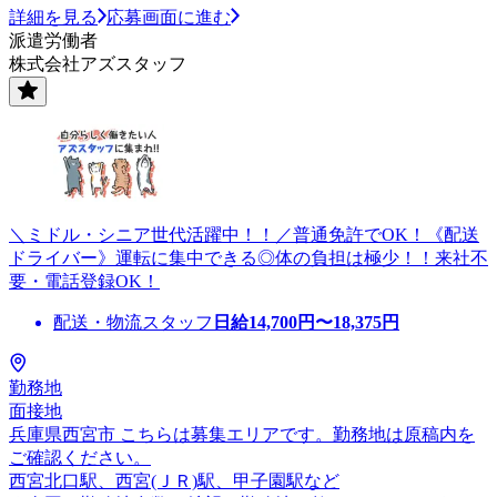
詳細を見る
応募画面に進む
派遣労働者
株式会社アズスタッフ
＼ミドル・シニア世代活躍中！！／普通免許でOK！《配送
ドライバー》運転に集中できる◎体の負担は極少！！来社不
要・電話登録OK！
配送・物流スタッフ
日給
14,700
円〜
18,375
円
勤務地
面接地
兵庫県西宮市 こちらは募集エリアです。勤務地は原稿内を
ご確認ください。
西宮北口駅、西宮(ＪＲ)駅、甲子園駅など