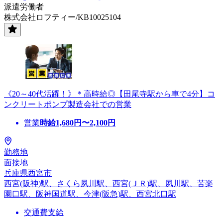
派遣労働者
株式会社ロフティー/KB10025104
《20～40代活躍！》＊高時給◎【田尾寺駅から車で4分】コ
ンクリートポンプ製造会社での営業
営業
時給
1,680
円〜
2,100
円
勤務地
面接地
兵庫県西宮市
西宮(阪神)駅、さくら夙川駅、西宮(ＪＲ)駅、夙川駅、苦楽
園口駅、阪神国道駅、今津(阪急)駅、西宮北口駅
交通費支給