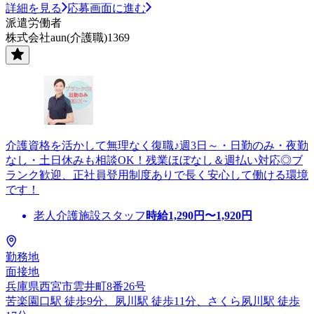
詳細を見る
応募画面に進む
派遣労働者
株式会社aun(介護職)1369
介護資格を活かして無理なく復職♪週3日～・日勤のみ・夜勤
なし・土日休みも相談OK！残業ほぼなし＆週払い対応◎ブ
ランク歓迎、正社員登用制度ありで長く安心して働ける環境
です！
老人介護施設スタッフ
時給
1,290
円〜
1,920
円
勤務地
面接地
兵庫県西宮市雲井町8番26号
苦楽園口駅 徒歩9分、夙川駅 徒歩11分、さくら夙川駅 徒歩