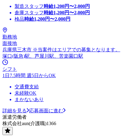
製造スタッフ
時給
1,200
円〜
2,000
円
倉庫スタッフ
時給
1,200
円〜
2,000
円
検品
時給
1,200
円〜
2,000
円
勤務地
面接地
兵庫県三木市 ※当案件はエリアでの募集となります。
塚口(阪急)駅、芦屋川駅、苦楽園口駅
シフト
1日7.5時間 週5日からOK
交通費支給
未経験OK
まかないあり
詳細を見る
応募画面に進む
派遣労働者
株式会社aun(介護職)1366