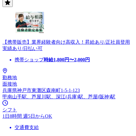
【携帯販売】業界経験者向け高収入！昇給あり/正社員登用
実績あり/日払い可
携帯ショップ
時給
1,800
円〜
2,000
円
勤務地
面接地
兵庫県神戸市東灘区森南町1-5-1-123
甲南山手駅、芦屋川駅、深江(兵庫)駅、芦屋(阪神)駅
シフト
1日8時間 週5日からOK
交通費支給