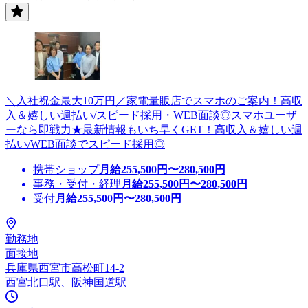
＼入社祝金最大10万円／家電量販店でスマホのご案内！高収
入＆嬉しい週払い/スピード採用・WEB面談◎スマホユーザ
ーなら即戦力★最新情報もいち早くGET！高収入＆嬉しい週
払い/WEB面談でスピード採用◎
携帯ショップ
月給
255,500
円〜
280,500
円
事務・受付・経理
月給
255,500
円〜
280,500
円
受付
月給
255,500
円〜
280,500
円
勤務地
面接地
兵庫県西宮市高松町14-2
西宮北口駅、阪神国道駅