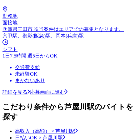
勤務地
面接地
兵庫県三田市 ※当案件はエリアでの募集となります。
六甲駅、御影(阪急)駅、岡本(兵庫)駅
シフト
1日7.5時間 週5日からOK
交通費支給
未経験OK
まかないあり
詳細を見る
応募画面に進む
こだわり条件から芦屋川駅のバイトを
探す
高収入（高額） × 芦屋川駅
日払いOK × 芦屋川駅