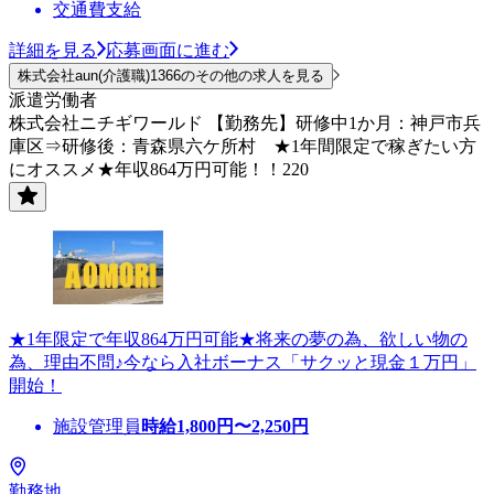
交通費支給
詳細を見る
応募画面に進む
株式会社aun(介護職)1366のその他の求人を見る
派遣労働者
株式会社ニチギワールド 【勤務先】研修中1か月：神戸市兵
庫区⇒研修後：青森県六ケ所村 ★1年間限定で稼ぎたい方
にオススメ★年収864万円可能！！220
★1年限定で年収864万円可能★将来の夢の為、欲しい物の
為、理由不問♪今なら入社ボーナス「サクッと現金１万円」
開始！
施設管理員
時給
1,800
円〜
2,250
円
勤務地