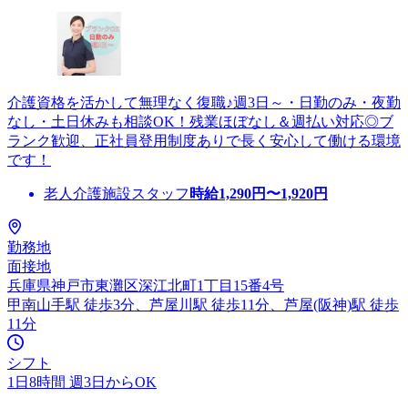
介護資格を活かして無理なく復職♪週3日～・日勤のみ・夜勤
なし・土日休みも相談OK！残業ほぼなし＆週払い対応◎ブ
ランク歓迎、正社員登用制度ありで長く安心して働ける環境
です！
老人介護施設スタッフ
時給
1,290
円〜
1,920
円
勤務地
面接地
兵庫県神戸市東灘区深江北町1丁目15番4号
甲南山手駅 徒歩3分、芦屋川駅 徒歩11分、芦屋(阪神)駅 徒歩
11分
シフト
1日8時間 週3日からOK