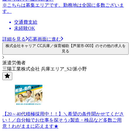
※こちらは募集エリアです。勤務地は全国に多数ございま
す。
交通費支給
未経験OK
詳細を見る
応募画面に進む
株式会社キャリア CC兵庫／保育補助【芦屋市-003】のその他の求人を
見る
派遣労働者
三陽工業株式会社 兵庫エリア_S2/派小野
【20～40代積極採用中！！】＼希望の条件聞かせてくださ
い！／自分軸でお仕事を探そう♪製造・検品など多数ご用
意！わがままに応えます★