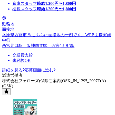
倉庫スタッフ
時給
1,200
円〜
1,800
円
梱包スタッフ
時給
1,200
円〜
1,800
円
勤務地
面接地
兵庫県西宮市 ※こちらは面接地の一例です。WEB面接実施
中◎
西宮北口駅、阪神国道駅、西宮(ＪＲ)駅
交通費支給
未経験OK
詳細を見る
応募画面に進む
派遣労働者
株式会社フェローズ(保険ご案内)OSK_IN_1295_2007T(A)
(OSK)