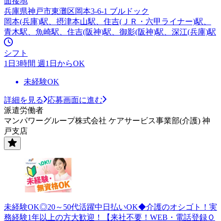
面接地
兵庫県神戸市東灘区岡本3-6-1 ブルドック
岡本(兵庫)駅、摂津本山駅、住吉(ＪＲ・六甲ライナー)駅、
青木駅、魚崎駅、住吉(阪神)駅、御影(阪神)駅、深江(兵庫)駅
シフト
1日3時間 週1日からOK
未経験OK
詳細を見る
応募画面に進む
派遣労働者
マンパワーグループ株式会社 ケアサービス事業部(介護) 神
戸支店
未経験OK◎20～50代活躍中日払いOK◆介護のオシゴト！実
務経験1年以上の方大歓迎！【来社不要！WEB・電話登録Ｏ