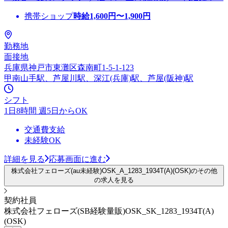
携帯ショップ
時給
1,600
円〜
1,900
円
勤務地
面接地
兵庫県神戸市東灘区森南町1-5-1-123
甲南山手駅、芦屋川駅、深江(兵庫)駅、芦屋(阪神)駅
シフト
1日8時間 週5日からOK
交通費支給
未経験OK
詳細を見る
応募画面に進む
株式会社フェローズ(au未経験)OSK_A_1283_1934T(A)(OSK)のその他
の求人を見る
契約社員
株式会社フェローズ(SB経験量販)OSK_SK_1283_1934T(A)
(OSK)