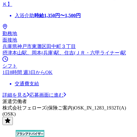
Ｋ】
入浴介助
時給
1,350
円〜
1,500
円
勤務地
面接地
兵庫県神戸市東灘区田中町３丁目
摂津本山駅、岡本(兵庫)駅、住吉(ＪＲ・六甲ライナー)駅
シフト
1日8時間 週3日からOK
交通費支給
詳細を見る
応募画面に進む
派遣労働者
株式会社フェローズ(保険ご案内)OSK_IN_1283_1932T(A)
(OSK)