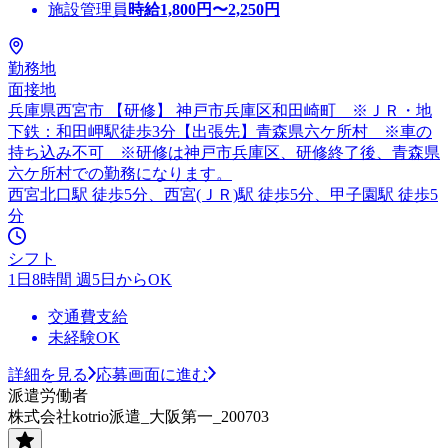
施設管理員
時給
1,800
円〜
2,250
円
勤務地
面接地
兵庫県西宮市 【研修】 神戸市兵庫区和田崎町 ※ＪＲ・地
下鉄：和田岬駅徒歩3分【出張先】青森県六ケ所村 ※車の
持ち込み不可 ※研修は神戸市兵庫区、研修終了後、青森県
六ケ所村での勤務になります。
西宮北口駅 徒歩5分、西宮(ＪＲ)駅 徒歩5分、甲子園駅 徒歩5
分
シフト
1日8時間 週5日からOK
交通費支給
未経験OK
詳細を見る
応募画面に進む
派遣労働者
株式会社kotrio派遣_大阪第一_200703