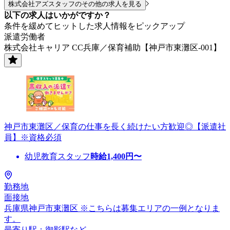
株式会社アズスタッフのその他の求人を見る
以下の求人はいかがですか？
条件を緩めてヒットした求人情報をピックアップ
派遣労働者
株式会社キャリア CC兵庫／保育補助【神戸市東灘区-001】
神戸市東灘区／保育の仕事を長く続けたい方歓迎◎【派遣社
員】※資格必須
幼児教育スタッフ
時給
1,400
円〜
勤務地
面接地
兵庫県神戸市東灘区 ※こちらは募集エリアの一例となりま
す。
最寄り駅：御影駅など