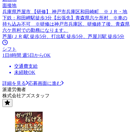
面接地
兵庫県芦屋市 【研修】 神戸市兵庫区和田崎町 ※ＪＲ・地
下鉄：和田岬駅徒歩3分【出張先】青森県六ケ所村 ※車の
持ち込み不可 ※研修は神戸市兵庫区、研修終了後、青森県
六ケ所村での勤務になります。
芦屋(ＪＲ)駅 徒歩5分、打出駅 徒歩5分、芦屋川駅 徒歩5分
シフト
1日8時間 週5日からOK
交通費支給
未経験OK
詳細を見る
応募画面に進む
派遣労働者
株式会社アズスタッフ