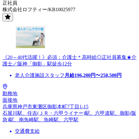
正社員
株式会社ロフティー/KB10025977
《20～40代活躍！》必須：介護士＊高時給◎正社員募集★介
護士／阪神「御影」駅徒歩12分
老人介護施設スタッフ
月給
196,200
円〜
258,500
円
勤務地
面接地
兵庫県神戸市東灘区御影本町7丁目1-15
石屋川駅、住吉(ＪＲ・六甲ライナー)駅、六甲道駅、御影(阪
急)駅、南魚崎駅、魚崎駅、六甲駅
交通費支給