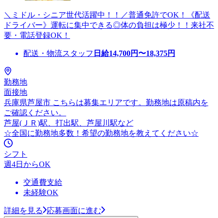
＼ミドル・シニア世代活躍中！！／普通免許でOK！《配送
ドライバー》運転に集中できる◎体の負担は極少！！来社不
要・電話登録OK！
配送・物流スタッフ
日給
14,700
円〜
18,375
円
勤務地
面接地
兵庫県芦屋市 こちらは募集エリアです。勤務地は原稿内を
ご確認ください。
芦屋(ＪＲ)駅、打出駅、芦屋川駅など
☆全国に勤務地多数！希望の勤務地を教えてください☆
シフト
週4日からOK
交通費支給
未経験OK
詳細を見る
応募画面に進む