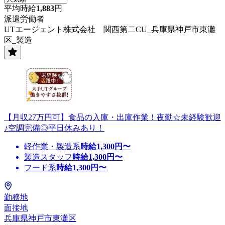
平均時給
1,883
円
派遣労働者
UTエージェント株式会社 関西第二CU_兵庫県神戸市東灘
区_製造
【月収27万円可】食品の入庫・出庫作業！夜勤☆未経験歓迎
♪空調完備◎平日休みあり！
軽作業・製造系
時給
1,300
円〜
製造スタッフ
時給
1,300
円〜
フード系
時給
1,300
円〜
勤務地
面接地
兵庫県神戸市東灘区