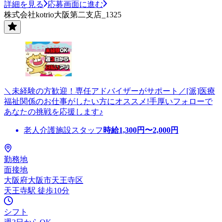
詳細を見る
応募画面に進む
株式会社kotrio大阪第二支店_1325
＼未経験の方歓迎！専任アドバイザーがサポート／[派]医療
福祉関係のお仕事がしたい方にオススメ!手厚いフォローで
あなたの挑戦を応援します♪
老人介護施設スタッフ
時給
1,300
円〜
2,000
円
勤務地
面接地
大阪府大阪市天王寺区
天王寺駅 徒歩10分
シフト