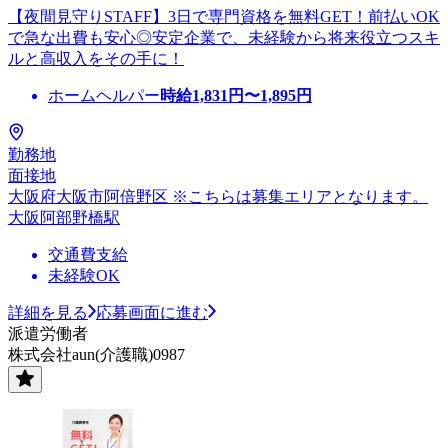
【夜間見守りSTAFF】3日で専門資格を無料GET！前払いOK
で急な出費も安心◎安定企業で、未経験から将来役立つスキ
ルと高収入をその手に！
ホームヘルパー
時給
1,831
円〜
1,895
円
勤務地
面接地
大阪府大阪市阿倍野区 ※こちらは募集エリアとなります。
大阪阿部野橋駅
交通費支給
未経験OK
詳細を見る
応募画面に進む
派遣労働者
株式会社aun(介護職)0987