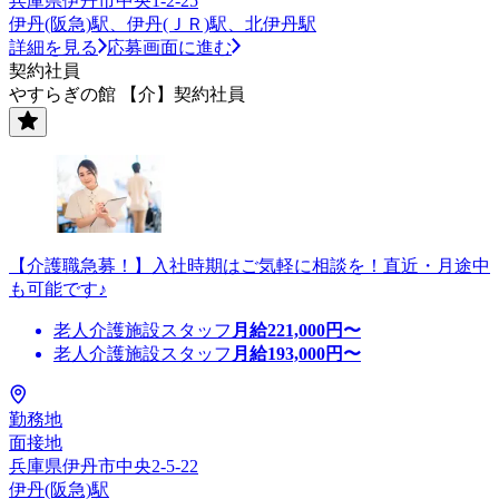
兵庫県伊丹市中央1-2-25
伊丹(阪急)駅、伊丹(ＪＲ)駅、北伊丹駅
詳細を見る
応募画面に進む
契約社員
やすらぎの館 【介】契約社員
【介護職急募！】入社時期はご気軽に相談を！直近・月途中
も可能です♪
老人介護施設スタッフ
月給
221,000
円〜
老人介護施設スタッフ
月給
193,000
円〜
勤務地
面接地
兵庫県伊丹市中央2-5-22
伊丹(阪急)駅