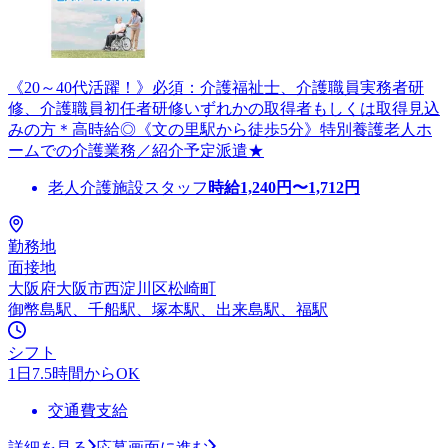
《20～40代活躍！》必須：介護福祉士、介護職員実務者研
修、介護職員初任者研修いずれかの取得者もしくは取得見込
みの方＊高時給◎《文の里駅から徒歩5分》特別養護老人ホ
ームでの介護業務／紹介予定派遣★
老人介護施設スタッフ
時給
1,240
円〜
1,712
円
勤務地
面接地
大阪府大阪市西淀川区松崎町
御幣島駅、千船駅、塚本駅、出来島駅、福駅
シフト
1日7.5時間からOK
交通費支給
詳細を見る
応募画面に進む