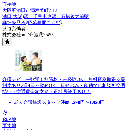
面接地
大阪府池田市満寿美町2-12
池田(大阪)駅、千里中央駅、石橋阪大前駅
詳細を見る
応募画面に進む
派遣労働者
株式会社aun(介護職)0455
介護デビュー歓迎！無資格・未経験OK、無料資格取得支援
制度あり♪週4日～勤務OK、日勤のみ・夜勤なし相談可◎週
払い・交通費全額支給・正社員登用あり！
老人介護施設スタッフ
時給
1,290
円〜
1,920
円
勤務地
面接地