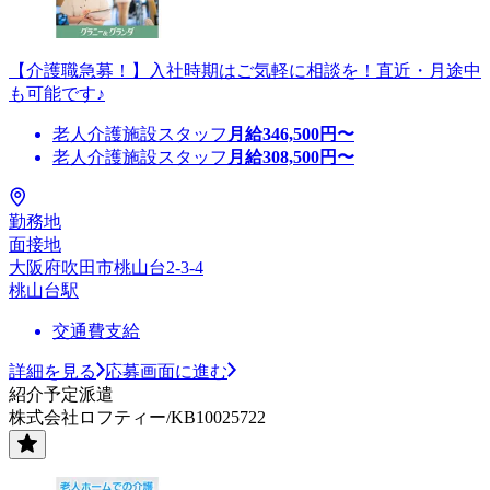
【介護職急募！】入社時期はご気軽に相談を！直近・月途中
も可能です♪
老人介護施設スタッフ
月給
346,500
円〜
老人介護施設スタッフ
月給
308,500
円〜
勤務地
面接地
大阪府吹田市桃山台2-3-4
桃山台駅
交通費支給
詳細を見る
応募画面に進む
紹介予定派遣
株式会社ロフティー/KB10025722