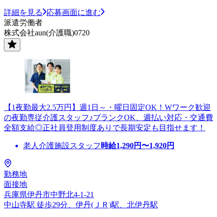
詳細を見る
応募画面に進む
派遣労働者
株式会社aun(介護職)0720
【1夜勤最大2.5万円】週1日～・曜日固定OK！Wワーク歓迎
の夜勤専従介護スタッフ♪ブランクOK、週払い対応・交通費
全額支給◎正社員登用制度ありで長期安定も目指せます！
老人介護施設スタッフ
時給
1,290
円〜
1,920
円
勤務地
面接地
兵庫県伊丹市中野北4-1-21
中山寺駅 徒歩29分、伊丹(ＪＲ)駅、北伊丹駅