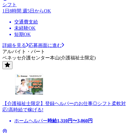
シフト
1日8時間 週5日からOK
交通費支給
未経験OK
短期OK
詳細を見る
応募画面に進む
アルバイト・パート
ベネッセ介護センター本山(介護福祉士限定)
【介護福祉士限定】登録ヘルパーのお仕事◎シフト柔軟対
応!高時給で稼げる!
ホームヘルパー
時給
1,310
円〜
3,060
円