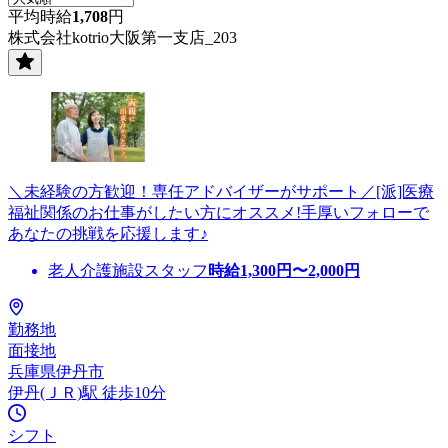
平均時給
1,708
円
株式会社kotrio大阪第一支店_203
＼未経験の方歓迎！専任アドバイザーがサポート／[派]医療
福祉関係のお仕事がしたい方にオススメ!手厚いフォローで
あなたの挑戦を応援します♪
老人介護施設スタッフ
時給
1,300
円〜
2,000
円
勤務地
面接地
兵庫県伊丹市
伊丹(ＪＲ)駅 徒歩10分
シフト