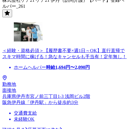
株式会社ケア21 ケア21 伊丹（訪問介護）【パート】登録ヘ
ルパー_261
＜経験・資格必須＞【履歴書不要×週1日～OK】直行直帰で
スキマ時間に稼げる！急なキャンセルも手当有！定年無し！
ホームヘルパー
時給
1,694
円〜
2,090
円
勤務地
面接地
兵庫県伊丹市宮ノ前三丁目1-3 浅岡ビル2階
阪急伊丹線「伊丹駅」から徒歩約3分
交通費支給
未経験OK