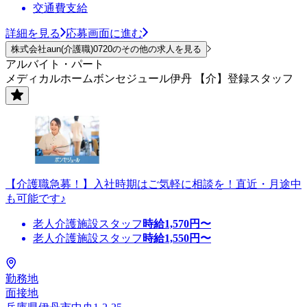
交通費支給
詳細を見る
応募画面に進む
株式会社aun(介護職)0720のその他の求人を見る
アルバイト・パート
メディカルホームボンセジュール伊丹 【介】登録スタッフ
【介護職急募！】入社時期はご気軽に相談を！直近・月途中
も可能です♪
老人介護施設スタッフ
時給
1,570
円〜
老人介護施設スタッフ
時給
1,550
円〜
勤務地
面接地