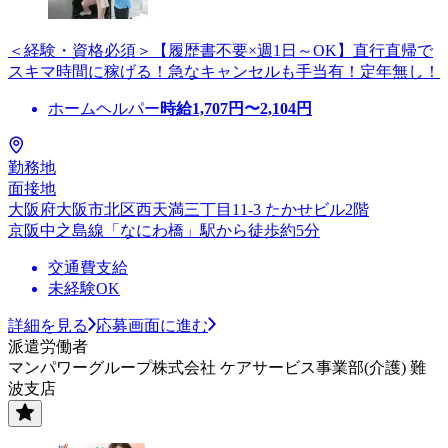
＜経験・資格必須＞【履歴書不要×週1日～OK】直行直帰で
スキマ時間に稼げる！急なキャンセルも手当有！定年無し！
ホームヘルパー
時給
1,707
円〜
2,104
円
勤務地
面接地
大阪府大阪市北区西天満三丁目11-3 たかせビル2階
京阪中之島線「なにわ橋」駅から徒歩約5分
交通費支給
未経験OK
詳細を見る
応募画面に進む
派遣労働者
マンパワーグループ株式会社 ケアサービス事業部(介護) 難
波支店