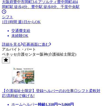
大阪府豊中市岡町3-6 アソルティ豊中岡町404
岡町駅 徒歩4分、豊中駅 徒歩8分、千里中央駅
シフト
1日1時間 週1日からOK
交通費支給
未経験OK
詳細を見る
応募画面に進む
アルバイト・パート
ベネッセ介護センター阪神(介護福祉士限定)
【介護福祉士限定】登録ヘルパーのお仕事◎シフト柔軟対
応!高時給で稼げる!
ホームヘルパー
時給
1,310
円〜
3,060
円