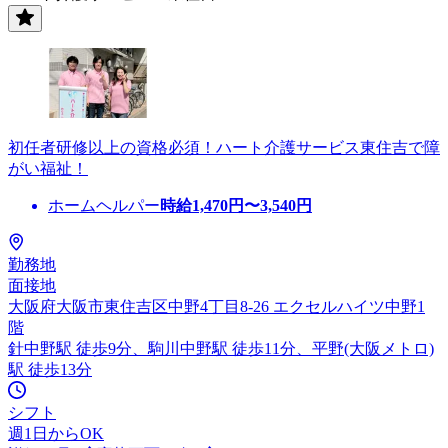
初任者研修以上の資格必須！ハート介護サービス東住吉で障
がい福祉！
ホームヘルパー
時給
1,470
円〜
3,540
円
勤務地
面接地
大阪府大阪市東住吉区中野4丁目8-26 エクセルハイツ中野1
階
針中野駅 徒歩9分、駒川中野駅 徒歩11分、平野(大阪メトロ)
駅 徒歩13分
シフト
週1日からOK