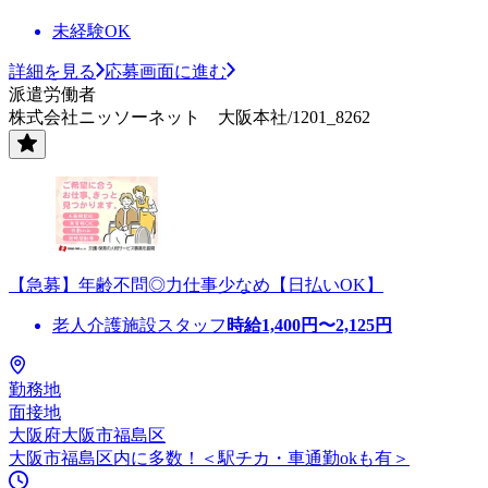
未経験OK
詳細を見る
応募画面に進む
派遣労働者
株式会社ニッソーネット 大阪本社/1201_8262
【急募】年齢不問◎力仕事少なめ【日払いOK】
老人介護施設スタッフ
時給
1,400
円〜
2,125
円
勤務地
面接地
大阪府大阪市福島区
大阪市福島区内に多数！＜駅チカ・車通勤okも有＞