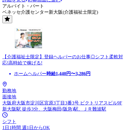
アルバイト・パート
ベネッセ介護センター新大阪(介護福祉士限定)
【介護福祉士限定】登録ヘルパーのお仕事◎シフト柔軟対
応!高時給で稼げる!
ホームヘルパー
時給
1,440
円〜
3,286
円
勤務地
面接地
大阪府大阪市淀川区宮原3丁目3番3号 ビクトリアスビル9F
新大阪駅 徒歩3分、大阪梅田(阪急)駅、ＪＲ難波駅
シフト
1日1時間 週1日からOK