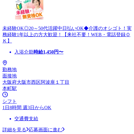
未経験OK◎20～50代活躍中日払いOK◆介護のオシゴト！実
務経験1年以上の方大歓迎！【来社不要！WEB・電話登録Ｏ
Ｋ】
入浴介助
時給
1,450
円〜
勤務地
面接地
大阪府大阪市西区阿波座１丁目
本町駅
シフト
1日8時間 週3日からOK
交通費支給
詳細を見る
応募画面に進む