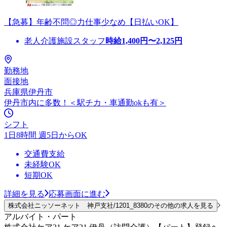
【急募】年齢不問◎力仕事少なめ【日払いOK】
老人介護施設スタッフ
時給
1,400
円〜
2,125
円
勤務地
面接地
兵庫県伊丹市
伊丹市内に多数！＜駅チカ・車通勤okも有＞
シフト
1日8時間 週5日からOK
交通費支給
未経験OK
短期OK
詳細を見る
応募画面に進む
株式会社ニッソーネット 神戸支社/1201_8380のその他の求人を見る
アルバイト・パート