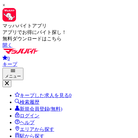
×
マッハバイトアプリ
アプリでお得にバイト探し！
無料ダウンロードはこちら
開く
0
キープ
メニュー
キープした求人を見る
0
検索履歴
新規会員登録(無料)
ログイン
ヘルプ
エリアから探す
駅から探す