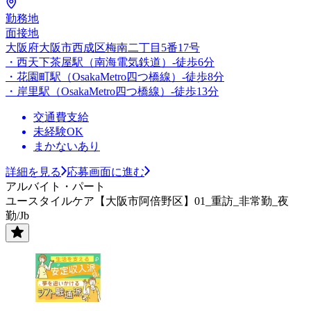
勤務地
面接地
大阪府大阪市西成区梅南二丁目5番17号
・西天下茶屋駅（南海電気鉄道）-徒歩6分
・花園町駅（OsakaMetro四つ橋線）-徒歩8分
・岸里駅（OsakaMetro四つ橋線）-徒歩13分
交通費支給
未経験OK
まかないあり
詳細を見る
応募画面に進む
アルバイト・パート
ユースタイルケア【大阪市阿倍野区】01_重訪_非常勤_夜
勤/Jb