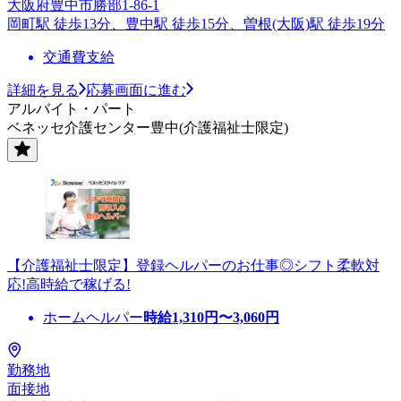
大阪府豊中市勝部1-86-1
岡町駅 徒歩13分、豊中駅 徒歩15分、曽根(大阪)駅 徒歩19分
交通費支給
詳細を見る
応募画面に進む
アルバイト・パート
ベネッセ介護センター豊中(介護福祉士限定)
【介護福祉士限定】登録ヘルパーのお仕事◎シフト柔軟対
応!高時給で稼げる!
ホームヘルパー
時給
1,310
円〜
3,060
円
勤務地
面接地