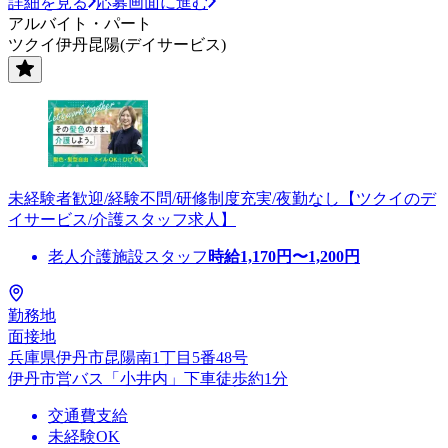
詳細を見る
応募画面に進む
アルバイト・パート
ツクイ伊丹昆陽(デイサービス)
未経験者歓迎/経験不問/研修制度充実/夜勤なし【ツクイのデ
イサービス/介護スタッフ求人】
老人介護施設スタッフ
時給
1,170
円〜
1,200
円
勤務地
面接地
兵庫県伊丹市昆陽南1丁目5番48号
伊丹市営バス「小井内」下車徒歩約1分
交通費支給
未経験OK