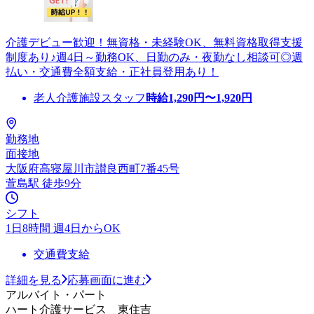
介護デビュー歓迎！無資格・未経験OK、無料資格取得支援
制度あり♪週4日～勤務OK、日勤のみ・夜勤なし相談可◎週
払い・交通費全額支給・正社員登用あり！
老人介護施設スタッフ
時給
1,290
円〜
1,920
円
勤務地
面接地
大阪府高寝屋川市讃良西町7番45号
萱島駅 徒歩9分
シフト
1日8時間 週4日からOK
交通費支給
詳細を見る
応募画面に進む
アルバイト・パート
ハート介護サービス 東住吉