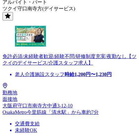
アルバイト・パート
ツクイ守口南寺方(デイサービス)
免許必須/未経験者歓迎/経験不問/研修制度充実/夜勤なし【ツ
クイのデイサービス/介護スタッフ求人】
老人介護施設スタッフ
時給
1,200
円〜
1,230
円
勤務地
面接地
大阪府守口市南寺方中通3-12-10
OsakaMetro今里筋線「清水駅」から車約7分
交通費支給
未経験OK