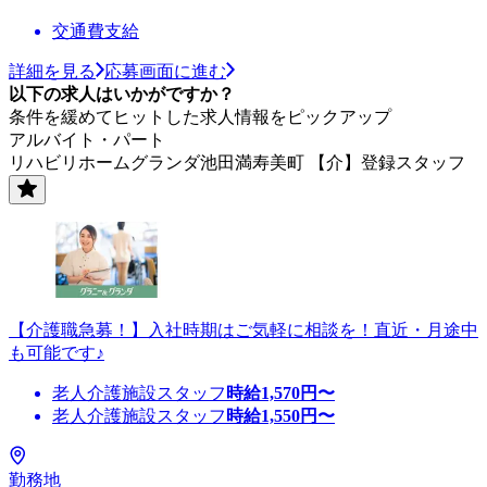
交通費支給
詳細を見る
応募画面に進む
以下の求人はいかがですか？
条件を緩めてヒットした求人情報をピックアップ
アルバイト・パート
リハビリホームグランダ池田満寿美町 【介】登録スタッフ
【介護職急募！】入社時期はご気軽に相談を！直近・月途中
も可能です♪
老人介護施設スタッフ
時給
1,570
円〜
老人介護施設スタッフ
時給
1,550
円〜
勤務地