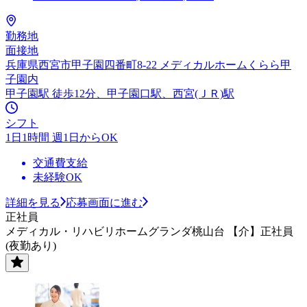
勤務地
面接地
兵庫県西宮市甲子園四番町8-22 メディカルホームくらら甲
子園内
甲子園駅 徒歩12分、甲子園口駅、西宮(ＪＲ)駅
シフト
1日1時間 週1日からOK
交通費支給
未経験OK
詳細を見る
応募画面に進む
正社員
メディカル・リハビリホームグランダ桃山台 【介】正社員
(夜勤あり)