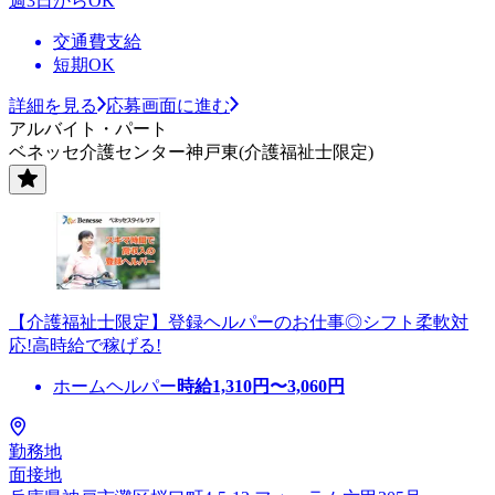
週3日からOK
交通費支給
短期OK
詳細を見る
応募画面に進む
アルバイト・パート
ベネッセ介護センター神戸東(介護福祉士限定)
【介護福祉士限定】登録ヘルパーのお仕事◎シフト柔軟対
応!高時給で稼げる!
ホームヘルパー
時給
1,310
円〜
3,060
円
勤務地
面接地