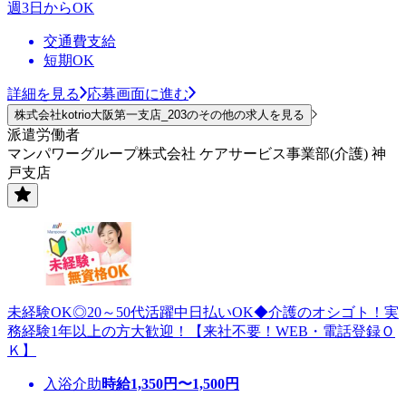
週3日からOK
交通費支給
短期OK
詳細を見る
応募画面に進む
株式会社kotrio大阪第一支店_203のその他の求人を見る
派遣労働者
マンパワーグループ株式会社 ケアサービス事業部(介護) 神
戸支店
未経験OK◎20～50代活躍中日払いOK◆介護のオシゴト！実
務経験1年以上の方大歓迎！【来社不要！WEB・電話登録Ｏ
Ｋ】
入浴介助
時給
1,350
円〜
1,500
円