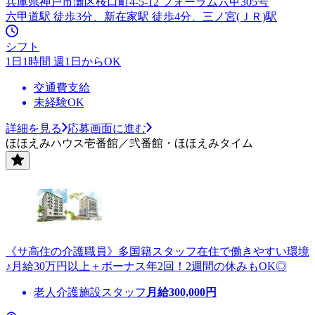
兵庫県神戸市灘区桜口町4-5-12 フォーラム六甲305号
六甲道駅 徒歩3分、新在家駅 徒歩4分、三ノ宮(ＪＲ)駅
シフト
1日1時間 週1日からOK
交通費支給
未経験OK
詳細を見る
応募画面に進む
ほほえみハウス壱番館／弐番館・ほほえみタイム
《サ高住の介護職員》多国籍スタッフ在住で働きやすい環境
♪月給30万円以上＋ボーナス年2回！2週間の休みもOK◎
老人介護施設スタッフ
月給
300,000
円