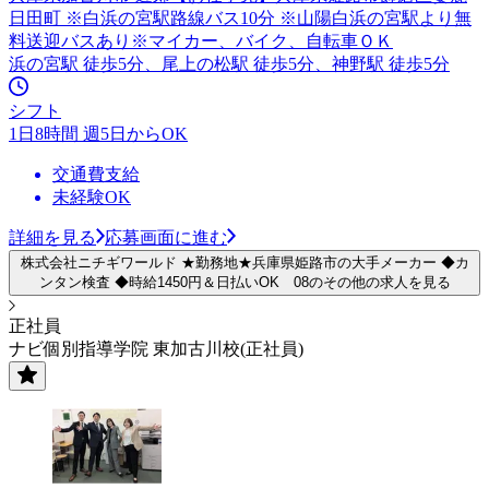
日田町 ※白浜の宮駅路線バス10分 ※山陽白浜の宮駅より無
料送迎バスあり※マイカー、バイク、自転車ＯＫ
浜の宮駅 徒歩5分、尾上の松駅 徒歩5分、神野駅 徒歩5分
シフト
1日8時間 週5日からOK
交通費支給
未経験OK
詳細を見る
応募画面に進む
株式会社ニチギワールド ★勤務地★兵庫県姫路市の大手メーカー ◆カ
ンタン検査 ◆時給1450円＆日払いOK 08のその他の求人を見る
正社員
ナビ個別指導学院 東加古川校(正社員)