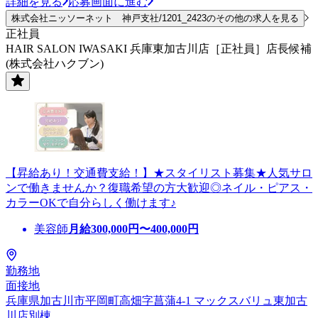
詳細を見る
応募画面に進む
株式会社ニッソーネット 神戸支社/1201_2423のその他の求人を見る
正社員
HAIR SALON IWASAKI 兵庫東加古川店［正社員］店長候補
(株式会社ハクブン)
【昇給あり！交通費支給！】★スタイリスト募集★人気サロ
ンで働きませんか？復職希望の方大歓迎◎ネイル・ピアス・
カラーOKで自分らしく働けます♪
美容師
月給
300,000
円〜
400,000
円
勤務地
面接地
兵庫県加古川市平岡町高畑字菖蒲4-1 マックスバリュ東加古
川店別棟