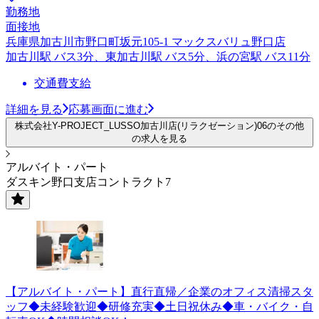
勤務地
面接地
兵庫県加古川市野口町坂元105-1 マックスバリュ野口店
加古川駅 バス3分、東加古川駅 バス5分、浜の宮駅 バス11分
交通費支給
詳細を見る
応募画面に進む
株式会社Y-PROJECT_LUSSO加古川店(リラクゼーション)06のその他
の求人を見る
アルバイト・パート
ダスキン野口支店コントラクト7
【アルバイト・パート】直行直帰／企業のオフィス清掃スタ
ッフ◆未経験歓迎◆研修充実◆土日祝休み◆車・バイク・自