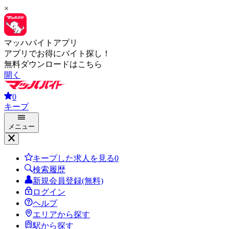
×
マッハバイトアプリ
アプリでお得にバイト探し！
無料ダウンロードはこちら
開く
0
キープ
メニュー
キープした求人を見る
0
検索履歴
新規会員登録(無料)
ログイン
ヘルプ
エリアから探す
駅から探す