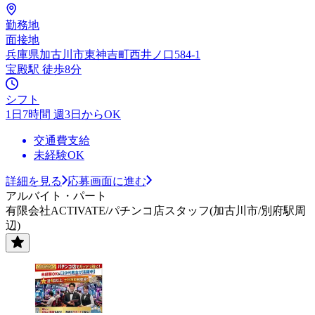
勤務地
面接地
兵庫県加古川市東神吉町西井ノ口584-1
宝殿駅 徒歩8分
シフト
1日7時間 週3日からOK
交通費支給
未経験OK
詳細を見る
応募画面に進む
アルバイト・パート
有限会社ACTIVATE/パチンコ店スタッフ(加古川市/別府駅周
辺)