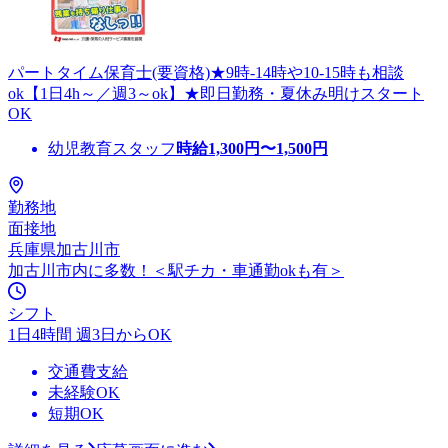
パートタイム保育士(要資格)★9時-14時や10-15時も相談
ok【1日4h～／週3～ok】★即日勤務・夏休み明けスタート
OK
幼児教育スタッフ
時給
1,300
円〜
1,500
円
勤務地
面接地
兵庫県加古川市
加古川市内に多数！＜駅チカ・車通勤okも有＞
シフト
1日4時間 週3日からOK
交通費支給
未経験OK
短期OK