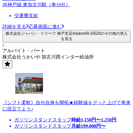
JR神戸線 東加古川駅（車10分）
交通費支給
詳細を見る
応募画面に進む
株式会社ジャパン・リリーフ 神戸支店/kbdrmhR-16520のその他の求人
を見る
アルバイト・パート
株式会社うかいや 加古川西インター給油所
《シフト柔軟》自分自身を開拓★経験値をグッと上げて将来
に役立てよう♪
ガソリンスタンドスタッフ
時給
1,150
円〜
1,250
円
ガソリンスタンドスタッフ
月給
199,000
円〜