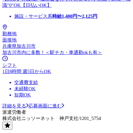
識"0"OK【日払いOK】
施設・サービス系
時給
1,400
円〜
2,125
円
勤務地
面接地
兵庫県加古川市
加古川市内に多数！＜駅チカ・車通勤okも有＞
シフト
1日8時間 週5日からOK
交通費支給
未経験OK
短期OK
詳細を見る
応募画面に進む
派遣労働者
株式会社ニッソーネット 神戸支社/1201_5754