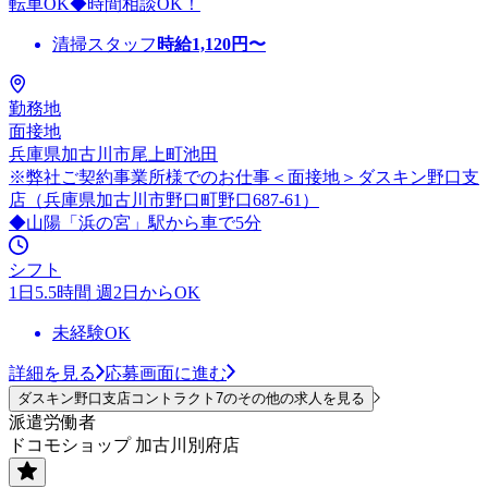
転車OK◆時間相談OK！
清掃スタッフ
時給
1,120
円〜
勤務地
面接地
兵庫県加古川市尾上町池田
※弊社ご契約事業所様でのお仕事＜面接地＞ダスキン野口支
店（兵庫県加古川市野口町野口687-61）
◆山陽「浜の宮」駅から車で5分
シフト
1日5.5時間 週2日からOK
未経験OK
詳細を見る
応募画面に進む
ダスキン野口支店コントラクト7のその他の求人を見る
派遣労働者
ドコモショップ 加古川別府店