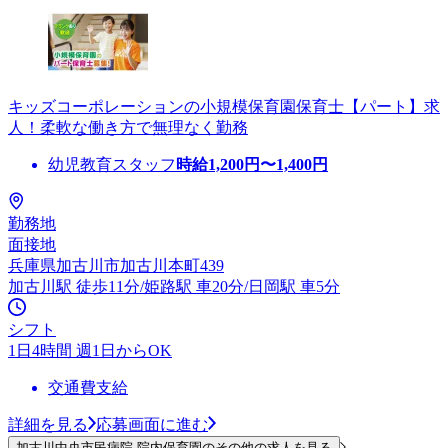
キッズコーポレーションの小規模保育園保育士【パート】求
人！柔軟な働き方で無理なく勤務
幼児教育スタッフ
時給
1,200
円〜
1,400
円
勤務地
面接地
兵庫県加古川市加古川本町439
加古川駅 徒歩11分/姫路駅 車20分/日岡駅 車5分
シフト
1日4時間 週1日からOK
交通費支給
詳細を見る
応募画面に進む
加古川中央市民病院 院内保育園のその他の求人を見る