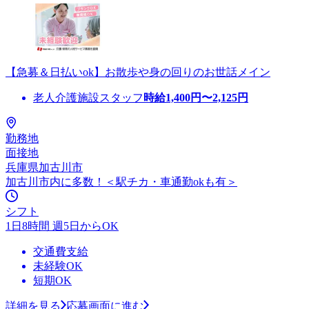
【急募＆日払いok】お散歩や身の回りのお世話メイン
老人介護施設スタッフ
時給
1,400
円〜
2,125
円
勤務地
面接地
兵庫県加古川市
加古川市内に多数！＜駅チカ・車通勤okも有＞
シフト
1日8時間 週5日からOK
交通費支給
未経験OK
短期OK
詳細を見る
応募画面に進む