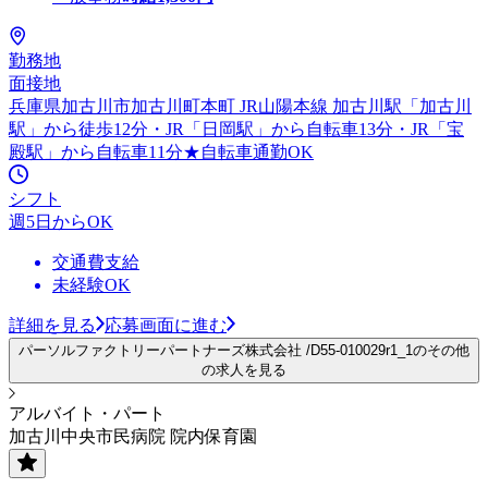
勤務地
面接地
兵庫県加古川市加古川町本町 JR山陽本線 加古川駅「加古川
駅」から徒歩12分・JR「日岡駅」から自転車13分・JR「宝
殿駅」から自転車11分★自転車通勤OK
シフト
週5日からOK
交通費支給
未経験OK
詳細を見る
応募画面に進む
パーソルファクトリーパートナーズ株式会社 /D55-010029r1_1のその他
の求人を見る
アルバイト・パート
加古川中央市民病院 院内保育園