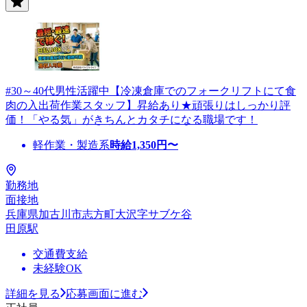
#30～40代男性活躍中【冷凍倉庫でのフォークリフトにて食
肉の入出荷作業スタッフ】昇給あり★頑張りはしっかり評
価！「やる気」がきちんとカタチになる職場です！
軽作業・製造系
時給
1,350
円〜
勤務地
面接地
兵庫県加古川市志方町大沢字サブケ谷
田原駅
交通費支給
未経験OK
詳細を見る
応募画面に進む