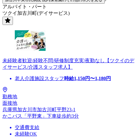
アルバイト・パート
ツクイ加古川町(デイサービス)
未経験者歓迎/経験不問/研修制度充実/夜勤なし【ツクイのデ
イサービス/介護スタッフ求人】
老人介護施設スタッフ
時給
1,150
円〜
1,180
円
勤務地
面接地
兵庫県加古川市加古川町平野23-1
かこバス「平野東」下車徒歩約3分
交通費支給
未経験OK