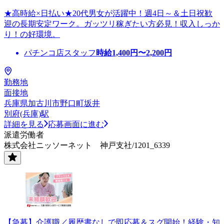
★高時給×日払い★20代男女が活躍中！週4日～＆土日祝歓
迎の長期安定ワーク。ガッツリ稼ぎたい方必見！収入しっか
り！の好環境。
パチンコ店スタッフ
時給
1,400
円〜
2,200
円
勤務地
面接地
兵庫県加古川市野口町坂井
別府(兵庫)駅
詳細を見る
応募画面に進む
派遣労働者
株式会社ニッソーネット 神戸支社/1201_6339
【急募】介護職／履歴書なしで即応募＆スグ開始！経験・知