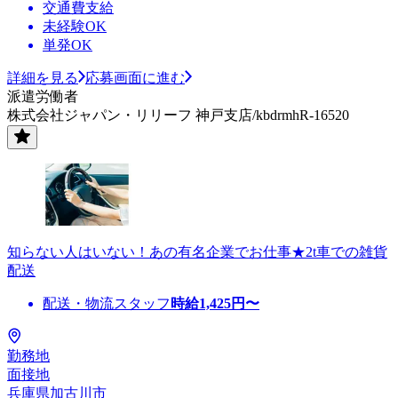
交通費支給
未経験OK
単発OK
詳細を見る
応募画面に進む
派遣労働者
株式会社ジャパン・リリーフ 神戸支店/kbdrmhR-16520
知らない人はいない！あの有名企業でお仕事★2t車での雑貨
配送
配送・物流スタッフ
時給
1,425
円〜
勤務地
面接地
兵庫県加古川市