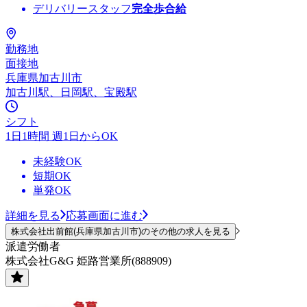
デリバリースタッフ
完全歩合給
勤務地
面接地
兵庫県加古川市
加古川駅、日岡駅、宝殿駅
シフト
1日1時間 週1日からOK
未経験OK
短期OK
単発OK
詳細を見る
応募画面に進む
株式会社出前館(兵庫県加古川市)のその他の求人を見る
派遣労働者
株式会社G&G 姫路営業所(888909)