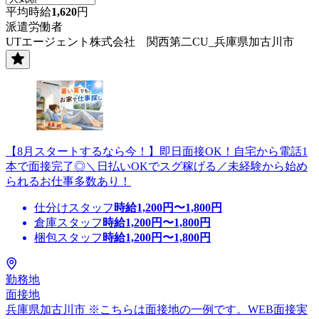
平均時給
1,620
円
派遣労働者
UTエージェント株式会社 関西第二CU_兵庫県加古川市
【8月スタートするなら今！】即日面接OK！自宅から電話1
本で面接完了◎＼日払いOKでスグ稼げる／未経験から始め
られるお仕事多数あり！
仕分けスタッフ
時給
1,200
円〜
1,800
円
倉庫スタッフ
時給
1,200
円〜
1,800
円
梱包スタッフ
時給
1,200
円〜
1,800
円
勤務地
面接地
兵庫県加古川市 ※こちらは面接地の一例です。WEB面接実