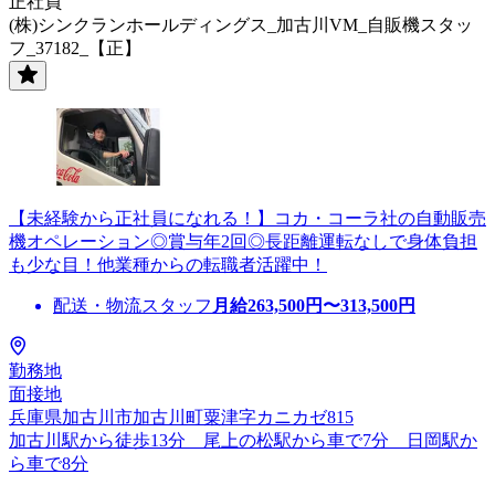
正社員
(株)シンクランホールディングス_加古川VM_自販機スタッ
フ_37182_【正】
【未経験から正社員になれる！】コカ・コーラ社の自動販売
機オペレーション◎賞与年2回◎長距離運転なしで身体負担
も少な目！他業種からの転職者活躍中！
配送・物流スタッフ
月給
263,500
円〜
313,500
円
勤務地
面接地
兵庫県加古川市加古川町粟津字カニカゼ815
加古川駅から徒歩13分 尾上の松駅から車で7分 日岡駅か
ら車で8分