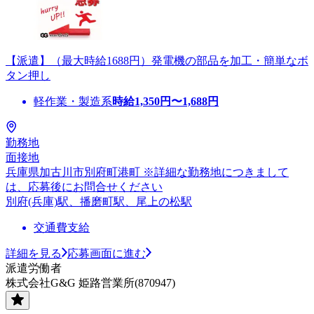
【派遣】（最大時給1688円）発電機の部品を加工・簡単なボ
タン押し
軽作業・製造系
時給
1,350
円〜
1,688
円
勤務地
面接地
兵庫県加古川市別府町港町 ※詳細な勤務地につきまして
は、応募後にお問合せください
別府(兵庫)駅、播磨町駅、尾上の松駅
交通費支給
詳細を見る
応募画面に進む
派遣労働者
株式会社G&G 姫路営業所(870947)