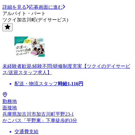
詳細を見る
応募画面に進む
アルバイト・パート
ツクイ加古川町(デイサービス)
未経験者歓迎/経験不問/研修制度充実【ツクイのデイサービ
ス/送迎スタッフ求人】
配送・物流スタッフ
時給
1,116
円
勤務地
面接地
兵庫県加古川市加古川町平野23-1
かこバス「平野東」下車徒歩約3分
交通費支給