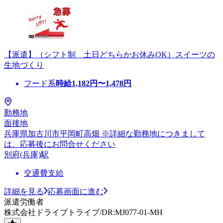
【派遣】（シフト制 土日どちらかお休みOK）スイーツの
生地づくり
フード系
時給
1,182
円〜
1,478
円
勤務地
面接地
兵庫県加古川市平岡町高畑 ※詳細な勤務地につきまして
は、応募後にお問合せください
別府(兵庫)駅
交通費支給
詳細を見る
応募画面に進む
派遣労働者
株式会社ドライブトライブ/DR:MJ077-01-MH