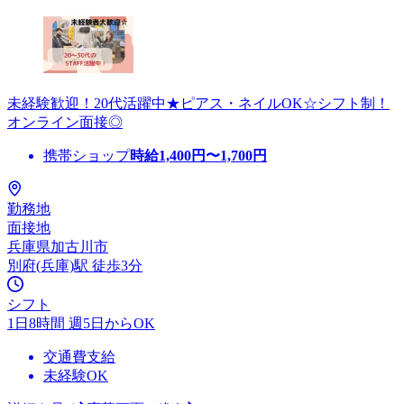
未経験歓迎！20代活躍中★ピアス・ネイルOK☆シフト制！
オンライン面接◎
携帯ショップ
時給
1,400
円〜
1,700
円
勤務地
面接地
兵庫県加古川市
別府(兵庫)駅 徒歩3分
シフト
1日8時間 週5日からOK
交通費支給
未経験OK