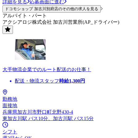
詳細を見る
応募画面に進む
ドコモショップ 加古川別府店のその他の求人を見る
アルバイト・パート
アクシアロジ株式会社 加古川営業所(AP_ドライバー)
大手物流企業でのルート配送のお仕事！
配送・物流スタッフ
時給
1,300
円
勤務地
面接地
兵庫県加古川市野口町北野430-4
東加古川駅 バス10分、加古川駅 バス15分
シフト