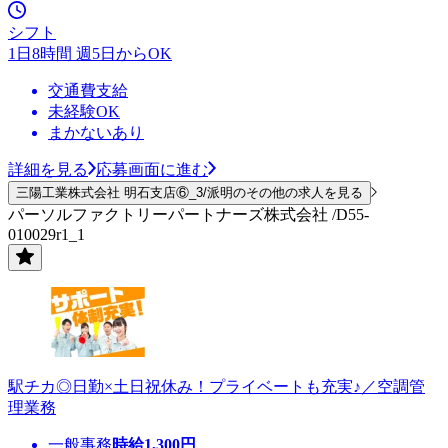
シフト
1日8時間 週5日からOK
交通費支給
未経験OK
まかないあり
詳細を見る
応募画面に進む
三陽工業株式会社 明石支店⑥_3/派明のその他の求人を見る
パーソルファクトリーパートナーズ株式会社 /D55-
010029r1_1
駅チカ◎日勤×土日祝休み！プライベートも充実♪／空調管
理業務
一般事務
時給
1,300
円