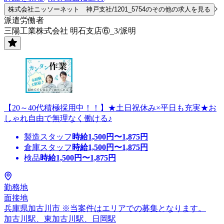
株式会社ニッソーネット 神戸支社/1201_5754のその他の求人を見る
派遣労働者
三陽工業株式会社 明石支店⑥_3/派明
【20～40代積極採用中！！】★土日祝休み×平日も充実★お
しゃれ自由で無理なく働ける♪
製造スタッフ
時給
1,500
円〜
1,875
円
倉庫スタッフ
時給
1,500
円〜
1,875
円
検品
時給
1,500
円〜
1,875
円
勤務地
面接地
兵庫県加古川市 ※当案件はエリアでの募集となります。
加古川駅、東加古川駅、日岡駅