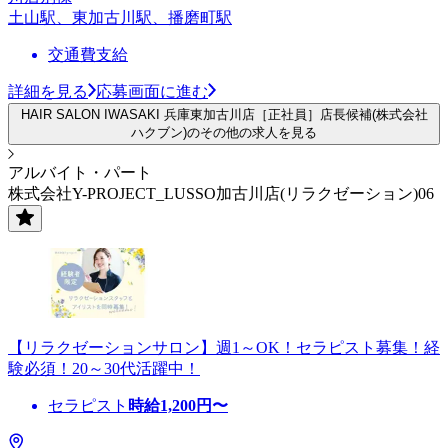
土山駅、東加古川駅、播磨町駅
交通費支給
詳細を見る
応募画面に進む
HAIR SALON IWASAKI 兵庫東加古川店［正社員］店長候補(株式会社
ハクブン)のその他の求人を見る
アルバイト・パート
株式会社Y-PROJECT_LUSSO加古川店(リラクゼーション)06
【リラクゼーションサロン】週1～OK！セラピスト募集！経
験必須！20～30代活躍中！
セラピスト
時給
1,200
円〜