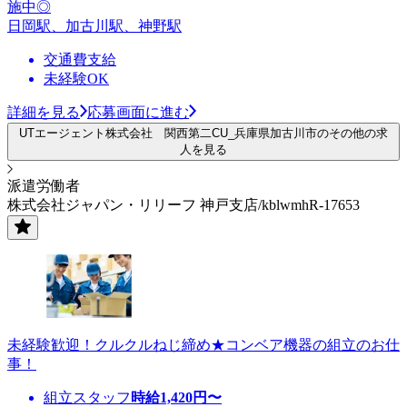
施中◎
日岡駅、加古川駅、神野駅
交通費支給
未経験OK
詳細を見る
応募画面に進む
UTエージェント株式会社 関西第二CU_兵庫県加古川市のその他の求
人を見る
派遣労働者
株式会社ジャパン・リリーフ 神戸支店/kblwmhR-17653
未経験歓迎！クルクルねじ締め★コンベア機器の組立のお仕
事！
組立スタッフ
時給
1,420
円〜