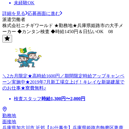
未経験OK
詳細を見る
応募画面に進む
派遣労働者
株式会社ニチギワールド ★勤務地★兵庫県姫路市の大手メ
ーカー ◆カンタン検査 ◆時給1450円＆日払いOK 08
＼2カ月限定★高時給1600円／期間限定時給アップキャンペ
ーン実施中★2019年7月新工場立上げ！キレイな新築建屋で
のお仕事★寮費無料♪
検査スタッフ
時給
1,300
円〜
2,000
円
勤務地
面接地
兵庫県加古川市 近郊【お仕事先】兵庫県姫路市飾磨区妻鹿