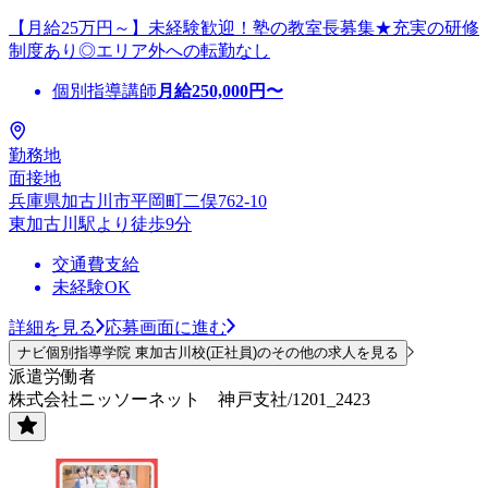
【月給25万円～】未経験歓迎！塾の教室長募集★充実の研修
制度あり◎エリア外への転勤なし
個別指導講師
月給
250,000
円〜
勤務地
面接地
兵庫県加古川市平岡町二俣762-10
東加古川駅より徒歩9分
交通費支給
未経験OK
詳細を見る
応募画面に進む
ナビ個別指導学院 東加古川校(正社員)のその他の求人を見る
派遣労働者
株式会社ニッソーネット 神戸支社/1201_2423