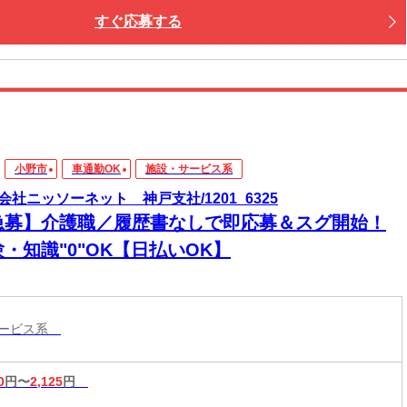
すぐ応募する
小野市
車通勤OK
施設・サービス系
会社ニッソーネット 神戸支社/1201_6325
急募】介護職／履歴書なしで即応募＆スグ開始！
・知識"0"OK【日払いOK】
サービス系
0
円〜
2,125
円