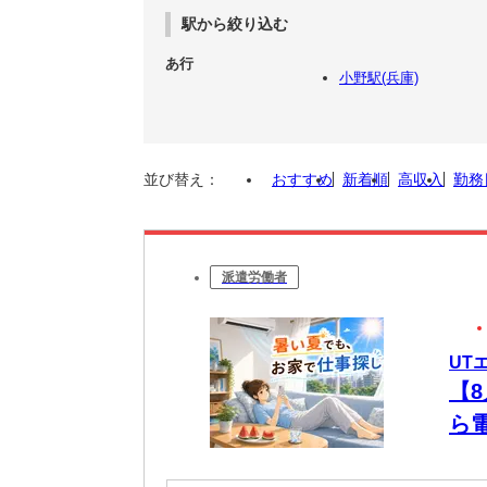
駅から絞り込む
あ行
小野駅(兵庫)
並び替え：
おすすめ
新着順
高収入
勤務
派遣労働者
UT
【
ら
未