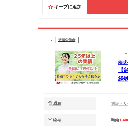
キープに追加
派遣労働者
株式
【
経験
職種
施設・
給与
時給
1,40