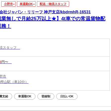
小野市
車通勤OK
配送・物流スタッフ
会社ジャパン・リリーフ 神戸支店/kbdrmhR-16531
残業無しで月給25万以上★】4t車での常温貨物配
業務！
物流スタッフ
0
円〜
野市
 樫山駅（車10分）
費支給
車通勤OK
登録制
日払いOK