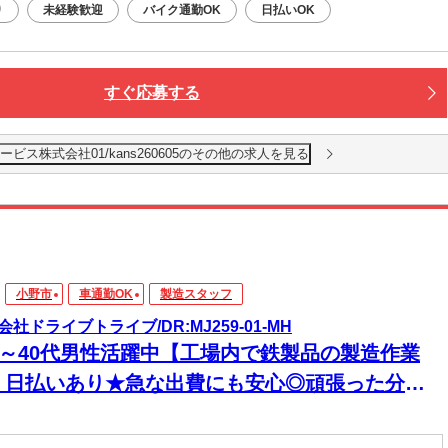
り
未経験歓迎
バイク通勤OK
日払いOK
すぐ応募する
ス株式会社01/kans260605のその他の求人を見る
小野市
車通勤OK
製造スタッフ
会社ドライブトライブ/DR:MJ259-01-MH
30～40代男性活躍中【工場内で鉄製品の製造作業
】日払いあり★急な出費にも安心◎頑張った分、
ぐに手元に！