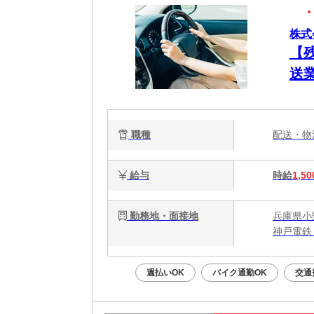
株式
【
送
職種
配送・
給与
時給
1,50
勤務地・面接地
兵庫県小
神戸電鉄
週払いOK
バイク通勤OK
交通