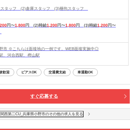
分けスタッフ (2)倉庫スタッフ (3)梱包スタッフ
,200
円〜
1,800
円
(2)時給
1,200
円〜
1,800
円
(3)時給
1,200
円〜
野市 ※こちらは面接地の一例です。WEB面接実施中◎
駅、河合西駅、樫山駅
験歓迎
ピアスOK
交通費支給
車通勤OK
すぐ応募する
 関西第二CU_兵庫県小野市のその他の求人を見る