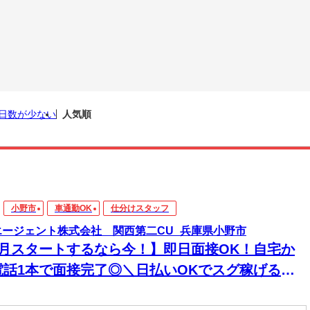
日数が少ない
人気順
小野市
車通勤OK
仕分けスタッフ
エージェント株式会社 関西第二CU_兵庫県小野市
8月スタートするなら今！】即日面接OK！自宅か
電話1本で面接完了◎＼日払いOKでスグ稼げる／
経験から始められるお仕事多数あり！