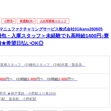
小野市
車通勤OK
入出荷業務スタッフ
マニュファクチャリングサービス株式会社01/kans260605
梱包・入庫スタッフ＞未経験でも高時給1400円♪寮
備★希望日払いOK◎
出荷業務スタッフ (2)梱包スタッフ (3)軽作業・製造系
,400
円〜
(2)時給
1,400
円〜
(3)時給
1,400
円〜
野市 ★神戸電鉄・小野駅より車10分
庫)駅、葉多駅、小野町駅