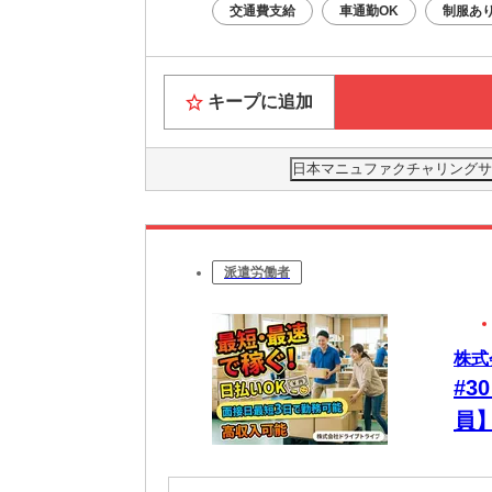
交通費支給
車通勤OK
制服あ
キープに追加
日本マニュファクチャリングサービ
派遣労働者
株式
#
員
す