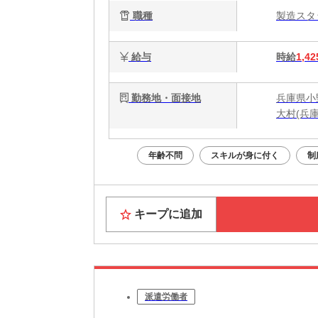
職種
製造ス
給与
時給
1,42
勤務地・面接地
兵庫県小
大村(兵庫
年齢不問
スキルが身に付く
制
キープに追加
派遣労働者