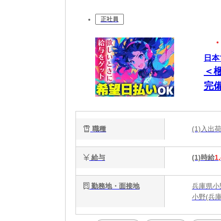
正社員
日本
＜
完
職種
(1)入
給与
(1)時給
1
勤務地・面接地
兵庫県小
小野(兵