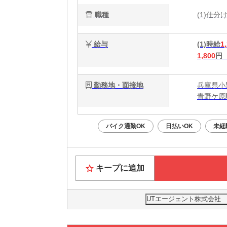
職種
(1)仕
給与
(1)時給
1
1,800
円
勤務地・面接地
兵庫県小
青野ケ原
バイク通勤OK
日払いOK
未経
キープに追加
UTエージェント株式会社