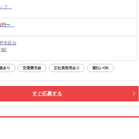
タッフ
5
円〜
野市匠台
)駅
服あり
交通費支給
正社員登用あり
週払いOK
すぐ応募する