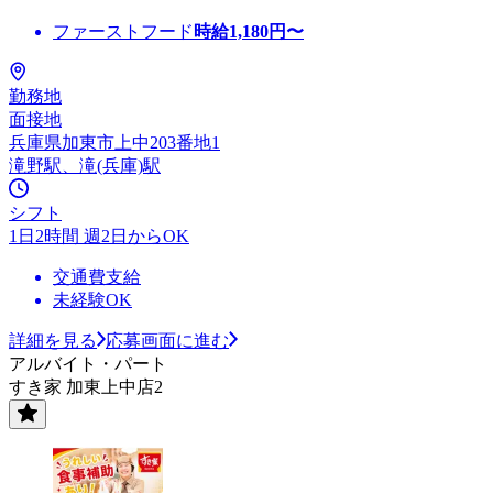
ファーストフード
時給
1,180
円〜
勤務地
面接地
兵庫県加東市上中203番地1
滝野駅、滝(兵庫)駅
シフト
1日2時間 週2日からOK
交通費支給
未経験OK
詳細を見る
応募画面に進む
アルバイト・パート
すき家 加東上中店2