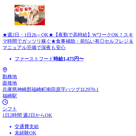
★週2日・1日2h～OK★【夜勤で高時給】WワークOK！スキ
マ時間でガッツリ稼ぐ★食事補助・前払い有◎セルフレジ＆
マニュアル完備で深夜も安心
ファーストフード
時給
1,475
円〜
勤務地
面接地
兵庫県神崎郡福崎町南田原字ハツグロ2970-1
福崎駅
シフト
1日2時間 週2日からOK
交通費支給
未経験OK