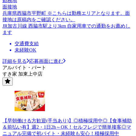
勤務地
面接地
兵庫県西脇市平野町 ※こちらは勤務エリアとなります。面
接地は原稿内をご確認ください。
JR加古川線 西脇市駅より3km 自家用車での通勤をお薦めし
ます
交通費支給
未経験OK
詳細を見る
応募画面に進む
アルバイト・パート
すき家 加東上中店
【早朝働ける方歓迎(手当あり)】◎積極採用中◎【食事補助
＆前払い有】週2・1日2h～OK！セルフレジで簡単接客◎マ
ニュアル完備で初バイト・未経験も安心！積極採用中