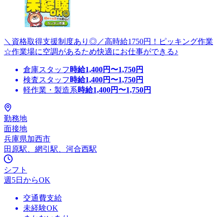
＼資格取得支援制度あり◎／高時給1750円！ピッキング作業
☆作業場に空調があるため快適にお仕事ができる♪
倉庫スタッフ
時給
1,400
円〜
1,750
円
検査スタッフ
時給
1,400
円〜
1,750
円
軽作業・製造系
時給
1,400
円〜
1,750
円
勤務地
面接地
兵庫県加西市
田原駅、網引駅、河合西駅
シフト
週5日からOK
交通費支給
未経験OK