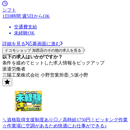
シフト
1日8時間 週5日からOK
交通費支給
未経験OK
詳細を見る
応募画面に進む
ドコモショップ 加西店のその他の求人を見る
以下の求人はいかがですか？
条件を緩めてヒットした求人情報をピックアップ
派遣労働者
三陽工業株式会社 小野営業所⑧_5/派小野
＼資格取得支援制度あり◎／高時給1750円！ピッキング作業
☆作業場に空調があるため快適にお仕事ができる♪