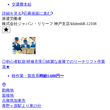
交通費支給
詳細を見る
応募画面に進む
派遣労働者
株式会社ジャパン・リリーフ 神戸支店/kbdrmhR-12108
◎初心者歓迎/研修充実◎綺麗な倉庫でのリーチリフト作業
員★
軽作業・製造系
時給
1,600
円〜
勤務地
面接地
兵庫県加東市
青野ヶ原駅より車23分