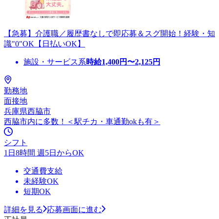
【急募】介護職／履歴書なしで即応募＆スグ開始！経験・知
識"0"OK【日払いOK】
施設・サービス系
時給
1,400
円〜
2,125
円
勤務地
面接地
兵庫県西脇市
西脇市内に多数！＜駅チカ・車通勤okも有＞
シフト
1日8時間 週5日からOK
交通費支給
未経験OK
短期OK
詳細を見る
応募画面に進む