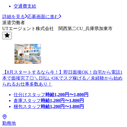
交通費支給
詳細を見る
応募画面に進む
派遣労働者
UTエージェント株式会社 関西第二CU_兵庫県加東市
【8月スタートするなら今！】即日面接OK！自宅から電話1
本で面接完了◎＼日払いOKでスグ稼げる／未経験から始め
られるお仕事多数あり！
仕分けスタッフ
時給
1,200
円〜
1,800
円
倉庫スタッフ
時給
1,200
円〜
1,800
円
梱包スタッフ
時給
1,200
円〜
1,800
円
勤務地