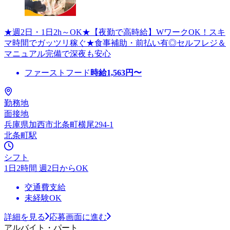
★週2日・1日2h～OK★【夜勤で高時給】WワークOK！スキ
マ時間でガッツリ稼ぐ★食事補助・前払い有◎セルフレジ＆
マニュアル完備で深夜も安心
ファーストフード
時給
1,563
円〜
勤務地
面接地
兵庫県加西市北条町横尾294-1
北条町駅
シフト
1日2時間 週2日からOK
交通費支給
未経験OK
詳細を見る
応募画面に進む
アルバイト・パート