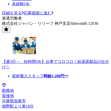
未経験OK
詳細を見る
応募画面に進む
派遣労働者
株式会社ジャパン・リリーフ 神戸支店/kblwmhR-12038
【週3日～、短時間OK】台車でコロコロ！給湯器製品の仕分
け！
資材搬入スタッフ
時給
1,200
円〜
勤務地
面接地
兵庫県加東市
相野駅より車18分