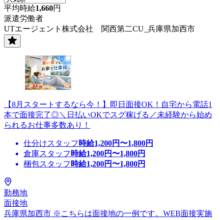
平均時給
1,660
円
派遣労働者
UTエージェント株式会社 関西第二CU_兵庫県加西市
【8月スタートするなら今！】即日面接OK！自宅から電話1
本で面接完了◎＼日払いOKでスグ稼げる／未経験から始め
られるお仕事多数あり！
仕分けスタッフ
時給
1,200
円〜
1,800
円
倉庫スタッフ
時給
1,200
円〜
1,800
円
梱包スタッフ
時給
1,200
円〜
1,800
円
勤務地
面接地
兵庫県加西市 ※こちらは面接地の一例です。WEB面接実施