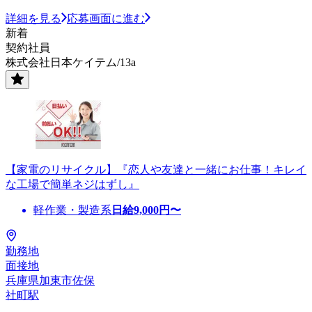
詳細を見る
応募画面に進む
新着
契約社員
株式会社日本ケイテム/13a
【家電のリサイクル】『恋人や友達と一緒にお仕事！キレイ
な工場で簡単ネジはずし』
軽作業・製造系
日給
9,000
円〜
勤務地
面接地
兵庫県加東市佐保
社町駅