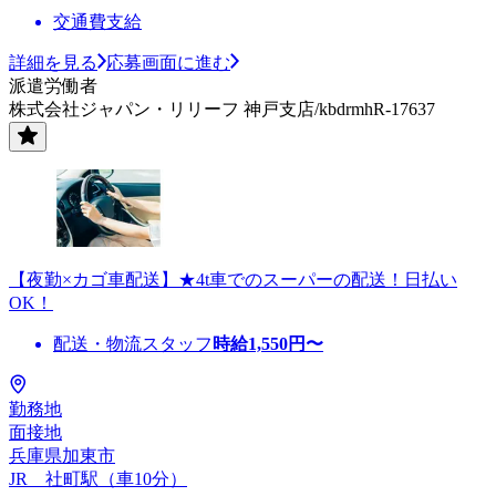
交通費支給
詳細を見る
応募画面に進む
派遣労働者
株式会社ジャパン・リリーフ 神戸支店/kbdrmhR-17637
【夜勤×カゴ車配送】★4t車でのスーパーの配送！日払い
OK！
配送・物流スタッフ
時給
1,550
円〜
勤務地
面接地
兵庫県加東市
JR 社町駅（車10分）