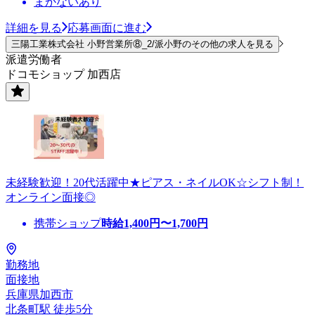
まかないあり
詳細を見る
応募画面に進む
三陽工業株式会社 小野営業所⑧_2/派小野のその他の求人を見る
派遣労働者
ドコモショップ 加西店
未経験歓迎！20代活躍中★ピアス・ネイルOK☆シフト制！
オンライン面接◎
携帯ショップ
時給
1,400
円〜
1,700
円
勤務地
面接地
兵庫県加西市
北条町駅 徒歩5分