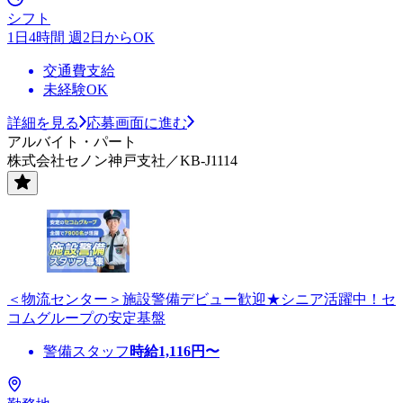
シフト
1日4時間 週2日からOK
交通費支給
未経験OK
詳細を見る
応募画面に進む
アルバイト・パート
株式会社セノン神戸支社／KB-J1114
＜物流センター＞施設警備デビュー歓迎★シニア活躍中！セ
コムグループの安定基盤
警備スタッフ
時給
1,116
円〜