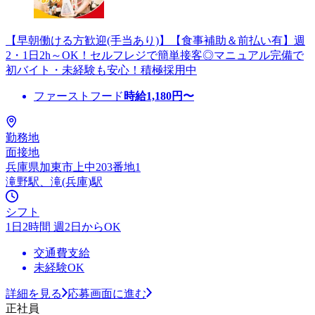
【早朝働ける方歓迎(手当あり)】【食事補助＆前払い有】週
2・1日2h～OK！セルフレジで簡単接客◎マニュアル完備で
初バイト・未経験も安心！積極採用中
ファーストフード
時給
1,180
円〜
勤務地
面接地
兵庫県加東市上中203番地1
滝野駅、滝(兵庫)駅
シフト
1日2時間 週2日からOK
交通費支給
未経験OK
詳細を見る
応募画面に進む
正社員