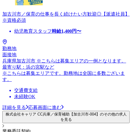
加古川市／保育の仕事を長く続けたい方歓迎◎【派遣社員】
※資格必須
幼児教育スタッフ
時給
1,400
円〜
勤務地
面接地
兵庫県加古川市 ※こちらは募集エリアの一例となります。
最寄り駅：浜の宮駅など
※こちらは募集エリアです。勤務地は全国に多数ございま
す。
交通費支給
未経験OK
詳細を見る
応募画面に進む
株式会社キャリア CC兵庫／保育補助【加古川市-004】のその他の求人
を見る
業務委託契約