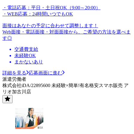
・電話応募：平日・土日祝OK（9:00～20:00）
・WEB応募：24時間いつでもOK
面接はあなたの予定に合わせて調整します！
Web面接・電話面接・対面面接から、ご希望の方法を選べま
す◎
交通費支給
未経験OK
まかないあり
詳細を見る
応募画面に進む
派遣労働者
株式会社iDA/22895600 未経験×簡単!有名格安スマホ販売 ア
リオ加古川店