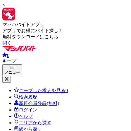
×
マッハバイトアプリ
アプリでお得にバイト探し！
無料ダウンロードはこちら
開く
0
キープ
メニュー
キープした求人を見る
0
検索履歴
新規会員登録(無料)
ログイン
ヘルプ
エリアから探す
駅から探す