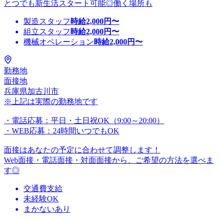
とつでも新生活スタート可能◎働く場所も
製造スタッフ
時給
2,000
円〜
組立スタッフ
時給
2,000
円〜
機械オペレーション
時給
2,000
円〜
勤務地
面接地
兵庫県加古川市
※上記は実際の勤務地です
・電話応募：平日・土日祝OK（9:00～20:00）
・WEB応募：24時間いつでもOK
面接はあなたの予定に合わせて調整します！
Web面接・電話面接・対面面接から、ご希望の方法を選べま
す◎
交通費支給
未経験OK
まかないあり