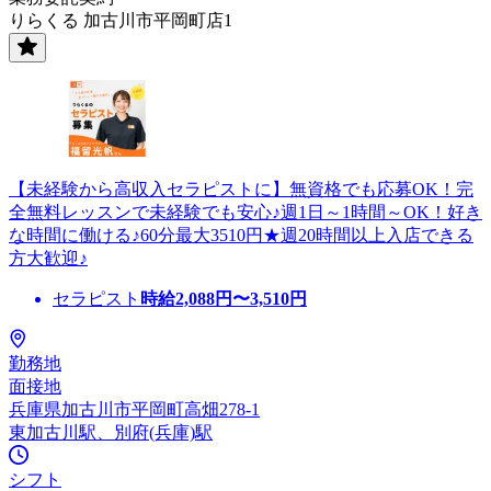
りらくる 加古川市平岡町店1
【未経験から高収入セラピストに】無資格でも応募OK！完
全無料レッスンで未経験でも安心♪週1日～1時間～OK！好き
な時間に働ける♪60分最大3510円★週20時間以上入店できる
方大歓迎♪
セラピスト
時給
2,088
円〜
3,510
円
勤務地
面接地
兵庫県加古川市平岡町高畑278-1
東加古川駅、別府(兵庫)駅
シフト