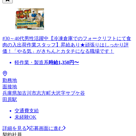
#30～40代男性活躍中【冷凍倉庫でのフォークリフトにて食
肉の入出荷作業スタッフ】昇給あり★頑張りはしっかり評
価！「やる気」がきちんとカタチになる職場です！
軽作業・製造系
時給
1,350
円〜
勤務地
面接地
兵庫県加古川市志方町大沢字サブケ谷
田原駅
交通費支給
未経験OK
詳細を見る
応募画面に進む
契約社員