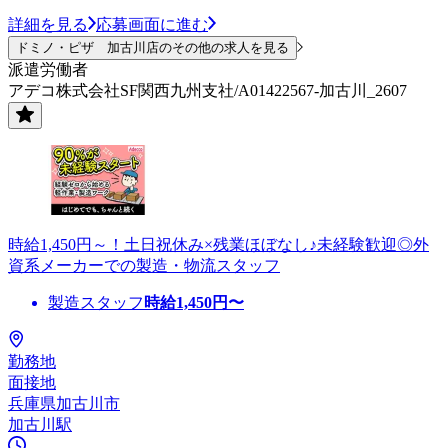
詳細を見る
応募画面に進む
ドミノ・ピザ 加古川店のその他の求人を見る
派遣労働者
アデコ株式会社SF関西九州支社/A01422567-加古川_2607
時給1,450円～！土日祝休み×残業ほぼなし♪未経験歓迎◎外
資系メーカーでの製造・物流スタッフ
製造スタッフ
時給
1,450
円〜
勤務地
面接地
兵庫県加古川市
加古川駅