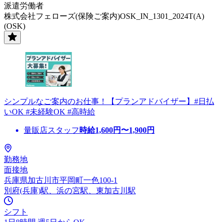
派遣労働者
株式会社フェローズ(保険ご案内)OSK_IN_1301_2024T(A)
(OSK)
シンプルなご案内のお仕事！【プランアドバイザー】#日払
いOK #未経験OK #高時給
量販店スタッフ
時給
1,600
円〜
1,900
円
勤務地
面接地
兵庫県加古川市平岡町一色100-1
別府(兵庫)駅、浜の宮駅、東加古川駅
シフト