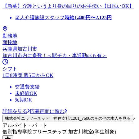
【急募】介護というより身の回りのお手伝い【日払いOK】
老人介護施設スタッフ
時給
1,400
円〜
2,125
円
勤務地
面接地
兵庫県加古川市
加古川市内に多数！＜駅チカ・車通勤okも有＞
シフト
1日8時間 週5日からOK
交通費支給
未経験OK
短期OK
詳細を見る
応募画面に進む
株式会社ニッソーネット 神戸支社/1201_7506のその他の求人を見る
アルバイト・パート
個別指導学院フリーステップ 加古川教室(学生対象)