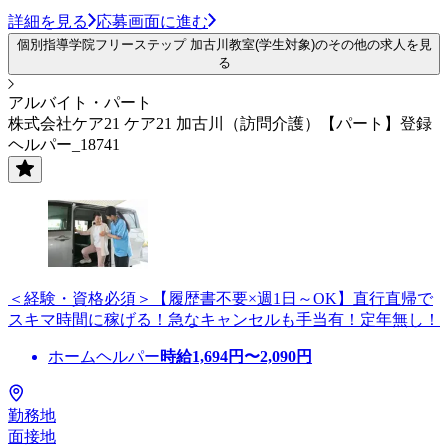
詳細を見る
応募画面に進む
個別指導学院フリーステップ 加古川教室(学生対象)のその他の求人を見
る
アルバイト・パート
株式会社ケア21 ケア21 加古川（訪問介護）【パート】登録
ヘルパー_18741
＜経験・資格必須＞【履歴書不要×週1日～OK】直行直帰で
スキマ時間に稼げる！急なキャンセルも手当有！定年無し！
ホームヘルパー
時給
1,694
円〜
2,090
円
勤務地
面接地