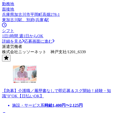
勤務地
面接地
兵庫県加古川市平岡町高畑278-1
東加古川駅、別府(兵庫)駅
シフト
1日1時間 週1日からOK
詳細を見る
応募画面に進む
派遣労働者
株式会社ニッソーネット 神戸支社/1201_6339
【急募】介護職／履歴書なしで即応募＆スグ開始！経験・知
識"0"OK【日払いOK】
施設・サービス系
時給
1,400
円〜
2,125
円