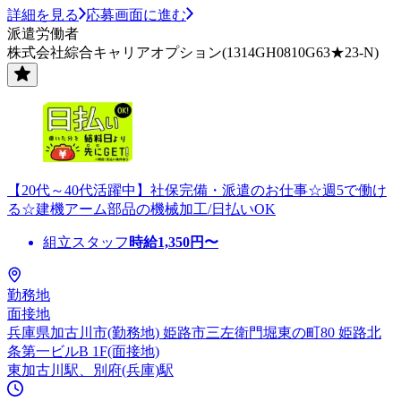
詳細を見る
応募画面に進む
派遣労働者
株式会社綜合キャリアオプション(1314GH0810G63★23-N)
【20代～40代活躍中】社保完備・派遣のお仕事☆週5で働け
る☆建機アーム部品の機械加工/日払いOK
組立スタッフ
時給
1,350
円〜
勤務地
面接地
兵庫県加古川市(勤務地) 姫路市三左衛門堀東の町80 姫路北
条第一ビルB 1F(面接地)
東加古川駅、別府(兵庫)駅