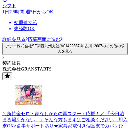
シフト
1日7.5時間 週5日からOK
交通費支給
未経験OK
詳細を見る
応募画面に進む
アデコ株式会社SF関西九州支社/A01422567-加古川_2607のその他の求
人を見る
契約社員
株式会社GRANSTARTS
＼所持金ゼロ・家なしからの再スタート応援！／ 「今日泊
まる場所がない…」そんな方もまずはご相談ください！即入
寮OK×食事サポートあり★家具家電付き個室寮でカバンひ