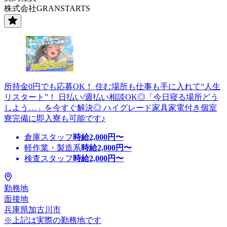
株式会社GRANSTARTS
所持金0円でも応募OK！ 住む場所も仕事も手に入れて“人生
リスタート”！ 日払い/週払い相談OK◎「今日寝る場所どう
しよう…」を今すぐ解決◎ ハイグレード家具家電付き個室
寮完備に即入寮も可能です♪
倉庫スタッフ
時給
2,000
円〜
軽作業・製造系
時給
2,000
円〜
検査スタッフ
時給
2,000
円〜
勤務地
面接地
兵庫県加古川市
※上記は実際の勤務地です