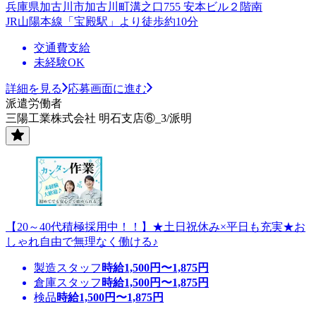
兵庫県加古川市加古川町溝之口755 安本ビル２階南
JR山陽本線「宝殿駅」より徒歩約10分
交通費支給
未経験OK
詳細を見る
応募画面に進む
派遣労働者
三陽工業株式会社 明石支店⑥_3/派明
【20～40代積極採用中！！】★土日祝休み×平日も充実★お
しゃれ自由で無理なく働ける♪
製造スタッフ
時給
1,500
円〜
1,875
円
倉庫スタッフ
時給
1,500
円〜
1,875
円
検品
時給
1,500
円〜
1,875
円