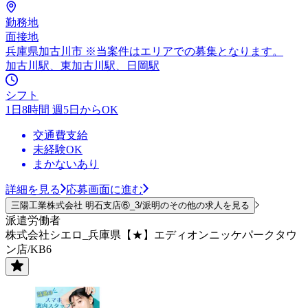
勤務地
面接地
兵庫県加古川市 ※当案件はエリアでの募集となります。
加古川駅、東加古川駅、日岡駅
シフト
1日8時間 週5日からOK
交通費支給
未経験OK
まかないあり
詳細を見る
応募画面に進む
三陽工業株式会社 明石支店⑥_3/派明のその他の求人を見る
派遣労働者
株式会社シエロ_兵庫県【★】エディオンニッケパークタウ
ン店/KB6