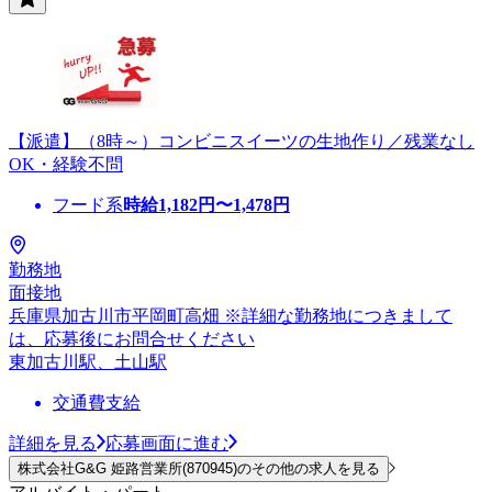
【派遣】（8時～）コンビニスイーツの生地作り／残業なし
OK・経験不問
フード系
時給
1,182
円〜
1,478
円
勤務地
面接地
兵庫県加古川市平岡町高畑 ※詳細な勤務地につきまして
は、応募後にお問合せください
東加古川駅、土山駅
交通費支給
詳細を見る
応募画面に進む
株式会社G&G 姫路営業所(870945)のその他の求人を見る