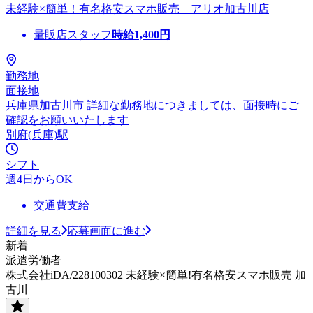
未経験×簡単！有名格安スマホ販売 アリオ加古川店
量販店スタッフ
時給
1,400
円
勤務地
面接地
兵庫県加古川市 詳細な勤務地につきましては、面接時にご
確認をお願いいたします
別府(兵庫)駅
シフト
週4日からOK
交通費支給
詳細を見る
応募画面に進む
新着
派遣労働者
株式会社iDA/228100302 未経験×簡単!有名格安スマホ販売 加
古川