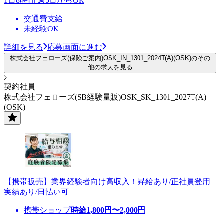
1日8時間 週5日からOK
交通費支給
未経験OK
詳細を見る
応募画面に進む
株式会社フェローズ(保険ご案内)OSK_IN_1301_2024T(A)(OSK)のその
他の求人を見る
契約社員
株式会社フェローズ(SB経験量販)OSK_SK_1301_2027T(A)
(OSK)
【携帯販売】業界経験者向け高収入！昇給あり/正社員登用
実績あり/日払い可
携帯ショップ
時給
1,800
円〜
2,000
円