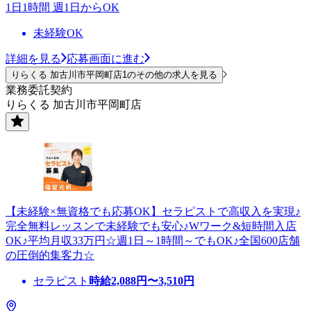
1日1時間 週1日からOK
未経験OK
詳細を見る
応募画面に進む
りらくる 加古川市平岡町店1のその他の求人を見る
業務委託契約
りらくる 加古川市平岡町店
【未経験×無資格でも応募OK】セラピストで高収入を実現♪
完全無料レッスンで未経験でも安心♪Wワーク&短時間入店
OK♪平均月収33万円☆週1日～1時間～でもOK♪全国600店舗
の圧倒的集客力☆
セラピスト
時給
2,088
円〜
3,510
円