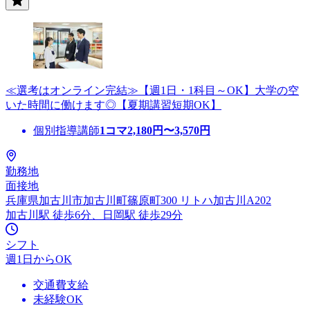
≪選考はオンライン完結≫【週1日・1科目～OK】大学の空
いた時間に働けます◎【夏期講習短期OK】
個別指導講師
1コマ
2,180
円〜
3,570
円
勤務地
面接地
兵庫県加古川市加古川町篠原町300 リトハ加古川A202
加古川駅 徒歩6分、日岡駅 徒歩29分
シフト
週1日からOK
交通費支給
未経験OK