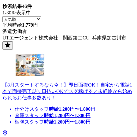
検索結果
46
件
1-30を表示中
平均時給
1,779
円
派遣労働者
UTエージェント株式会社 関西第二CU_兵庫県加古川市
【8月スタートするなら今！】即日面接OK！自宅から電話1
本で面接完了◎＼日払いOKでスグ稼げる／未経験から始め
られるお仕事多数あり！
仕分けスタッフ
時給
1,200
円〜
1,800
円
倉庫スタッフ
時給
1,200
円〜
1,800
円
梱包スタッフ
時給
1,200
円〜
1,800
円