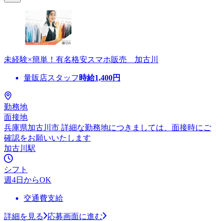
未経験×簡単！有名格安スマホ販売 加古川
量販店スタッフ
時給
1,400
円
勤務地
面接地
兵庫県加古川市 詳細な勤務地につきましては、面接時にご
確認をお願いいたします
加古川駅
シフト
週4日からOK
交通費支給
詳細を見る
応募画面に進む