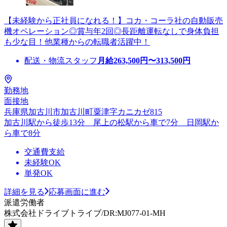
【未経験から正社員になれる！】コカ・コーラ社の自動販売
機オペレーション◎賞与年2回◎長距離運転なしで身体負担
も少な目！他業種からの転職者活躍中！
配送・物流スタッフ
月給
263,500
円〜
313,500
円
勤務地
面接地
兵庫県加古川市加古川町粟津字カニカゼ815
加古川駅から徒歩13分 尾上の松駅から車で7分 日岡駅か
ら車で8分
交通費支給
未経験OK
単発OK
詳細を見る
応募画面に進む
派遣労働者
株式会社ドライブトライブ/DR:MJ077-01-MH