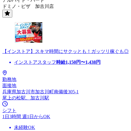
アルバイト・パート
ドミノ・ピザ 加古川店
【インストア】スキマ時間にサクッとも！ガッツリ稼ぐも◎
インストアスタッフ
時給
1,150
円〜
1,438
円
勤務地
面接地
兵庫県加古川市加古川町南備後305-1
尾上の松駅、加古川駅
シフト
1日3時間 週1日からOK
未経験OK