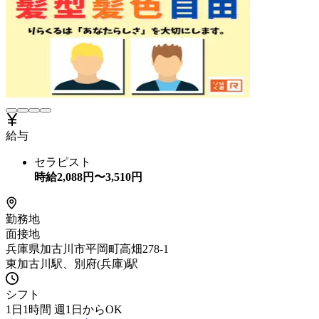
給与
セラピスト
時給
2,088
円〜
3,510
円
勤務地
面接地
兵庫県加古川市平岡町高畑278-1
東加古川駅、別府(兵庫)駅
シフト
1日1時間 週1日からOK