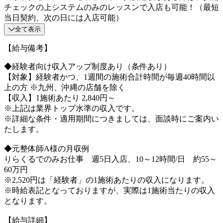
チェックの上システムのみのレッスンで入店も可能！（最短
当日契約、次の日には入店可能）
全て表示
【給与備考】
◆経験者向け収入アップ制度あり（条件あり）
【対象】経験者かつ、1週間の施術合計時間が毎週40時間以
上の方 ※九州、沖縄の店舗を除く
【収入】1施術あたり 2,840円～
※上記は業界トップ水準の収入です。
※詳細な条件・適用期間につきましては、面談時にご案内い
たします。
◆元整体師A様の月収例
りらくるでのみお仕事 週5日入店、10～12時間/日 約55～
60万円
※2,520円は「経験者」の1施術あたりの収入になります。
※時給表記となっておりますが、実際は1施術当たりの収入
となります。
【給与詳細】