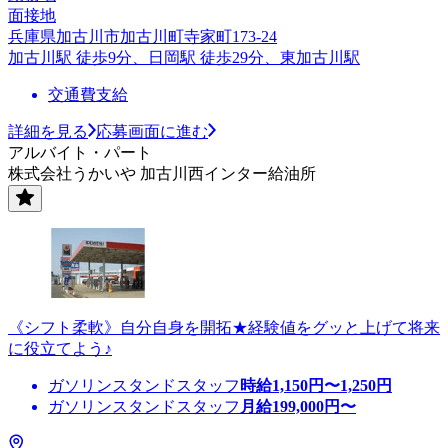
面接地
兵庫県加古川市加古川町寺家町173-24
加古川駅 徒歩9分、日岡駅 徒歩29分、東加古川駅
交通費支給
詳細を見る
応募画面に進む
アルバイト・パート
株式会社うかいや 加古川西インター給油所
《シフト柔軟》自分自身を開拓★経験値をグッと上げて将来
に役立てよう♪
ガソリンスタンドスタッフ
時給
1,150
円〜
1,250
円
ガソリンスタンドスタッフ
月給
199,000
円〜