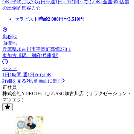
OK♪平均月収33万円☆週1日～1時間～でもOK♪全国600店舗
の圧倒的集客力☆
セラピスト
時給
2,088
円〜
3,510
円
勤務地
面接地
兵庫県加古川市平岡町高畑278-1
東加古川駅、別府(兵庫)駅
シフト
1日1時間 週1日からOK
詳細を見る
応募画面に進む
正社員
株式会社Y-PROJECT_LUSSO加古川店（リラクゼーション・
マツエク）