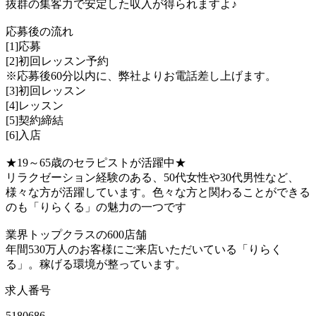
抜群の集客力で安定した収入が得られますよ♪
応募後の流れ
[1]応募
[2]初回レッスン予約
※応募後60分以内に、弊社よりお電話差し上げます。
[3]初回レッスン
[4]レッスン
[5]契約締結
[6]入店
★19～65歳のセラピストが活躍中★
リラクゼーション経験のある、50代女性や30代男性など、
様々な方が活躍しています。色々な方と関わることができる
のも「りらくる」の魅力の一つです
業界トップクラスの600店舗
年間530万人のお客様にご来店いただいている「りらく
る」。稼げる環境が整っています。
求人番号
5180686