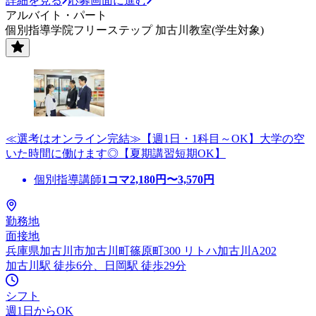
詳細を見る
応募画面に進む
アルバイト・パート
個別指導学院フリーステップ 加古川教室(学生対象)
≪選考はオンライン完結≫【週1日・1科目～OK】大学の空
いた時間に働けます◎【夏期講習短期OK】
個別指導講師
1コマ
2,180
円〜
3,570
円
勤務地
面接地
兵庫県加古川市加古川町篠原町300 リトハ加古川A202
加古川駅 徒歩6分、日岡駅 徒歩29分
シフト
週1日からOK