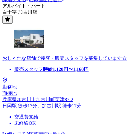
アルバイト・パート
白十字 加古川店
おしゃれな店舗で接客・販売スタッフを募集しています☆
販売スタッフ
時給
1,120
円〜
1,160
円
勤務地
面接地
兵庫県加古川市加古川町栗津87-2
日岡駅 徒歩17分、加古川駅 徒歩17分
交通費支給
未経験OK