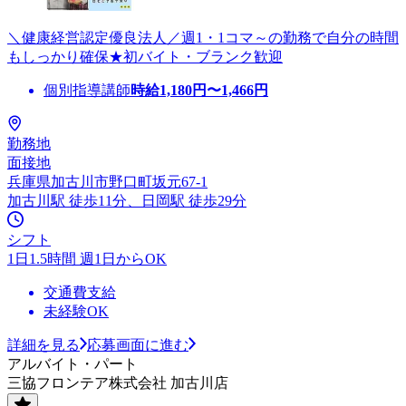
＼健康経営認定優良法人／週1・1コマ～の勤務で自分の時間
もしっかり確保★初バイト・ブランク歓迎
個別指導講師
時給
1,180
円〜
1,466
円
勤務地
面接地
兵庫県加古川市野口町坂元67-1
加古川駅 徒歩11分、日岡駅 徒歩29分
シフト
1日1.5時間 週1日からOK
交通費支給
未経験OK
詳細を見る
応募画面に進む
アルバイト・パート
三協フロンテア株式会社 加古川店