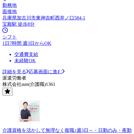
勤務地
面接地
兵庫県加古川市東神吉町西井ノ口584-1
宝殿駅 徒歩8分
シフト
1日7時間 週3日からOK
交通費支給
未経験OK
詳細を見る
応募画面に進む
派遣労働者
株式会社aun(介護職)1361
介護資格を活かして無理なく復職♪週3日～・日勤のみ・夜勤