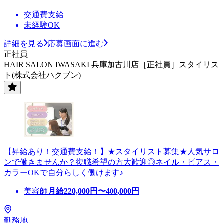
交通費支給
未経験OK
詳細を見る
応募画面に進む
正社員
HAIR SALON IWASAKI 兵庫加古川店［正社員］スタイリス
ト(株式会社ハクブン)
【昇給あり！交通費支給！】★スタイリスト募集★人気サロ
ンで働きませんか？復職希望の方大歓迎◎ネイル・ピアス・
カラーOKで自分らしく働けます♪
美容師
月給
220,000
円〜
400,000
円
勤務地