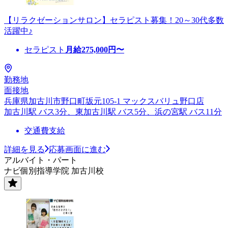
【リラクゼーションサロン】セラピスト募集！20～30代多数
活躍中♪
セラピスト
月給
275,000
円〜
勤務地
面接地
兵庫県加古川市野口町坂元105-1 マックスバリュ野口店
加古川駅 バス3分、東加古川駅 バス5分、浜の宮駅 バス11分
交通費支給
詳細を見る
応募画面に進む
アルバイト・パート
ナビ個別指導学院 加古川校