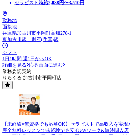
セラピスト
時給
2,088
円〜
3,510
円
勤務地
面接地
兵庫県加古川市平岡町高畑278-1
東加古川駅、別府(兵庫)駅
シフト
1日1時間 週1日からOK
詳細を見る
応募画面に進む
業務委託契約
りらくる 加古川市平岡町店
【未経験×無資格でも応募OK】セラピストで高収入を実現♪
完全無料レッスンで未経験でも安心♪Wワーク&短時間入店