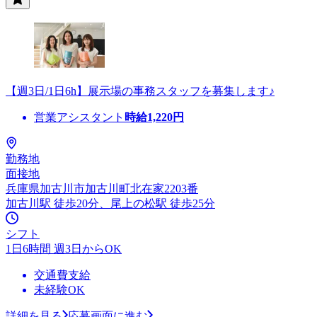
【週3日/1日6h】展示場の事務スタッフを募集します♪
営業アシスタント
時給
1,220
円
勤務地
面接地
兵庫県加古川市加古川町北在家2203番
加古川駅 徒歩20分、尾上の松駅 徒歩25分
シフト
1日6時間 週3日からOK
交通費支給
未経験OK
詳細を見る
応募画面に進む