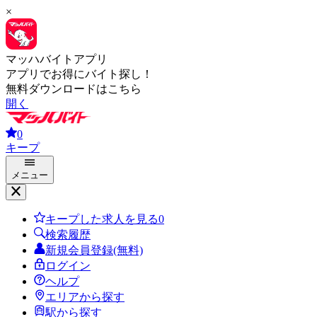
×
マッハバイトアプリ
アプリでお得にバイト探し！
無料ダウンロードはこちら
開く
0
キープ
メニュー
キープした求人を見る
0
検索履歴
新規会員登録(無料)
ログイン
ヘルプ
エリアから探す
駅から探す