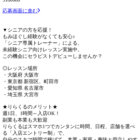
応募画面に進む
▼シニアの方を応援！
もみほぐし経験がなくても安心♪
「シニア専属トレーナー」による、
未経験シニア向けレッスン実施中。
この機会にセラピストデビューしませんか？
◎レッスン場所
・大阪府 大阪市
・東京都 新宿区、町田市
・愛知県 名古屋市
・埼玉県 大宮市
★りらくるのメリット★
週1日、1時間～入店OK！
副業も本業も大歓迎
りらくるはスマホ1つでカンタンに時間、日程、店舗を選べ
る「入店エントリー制」で、
​自分のスキマ時間で稼げて、本業・家庭・趣味と両立しやす