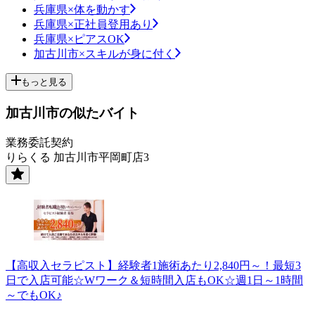
兵庫県×体を動かす
兵庫県×正社員登用あり
兵庫県×ピアスOK
加古川市×スキルが身に付く
もっと見る
加古川市の似たバイト
業務委託契約
りらくる 加古川市平岡町店3
【高収入セラピスト】経験者1施術あたり2,840円～！最短3
日で入店可能☆Wワーク＆短時間入店もOK☆週1日～1時間
～でもOK♪