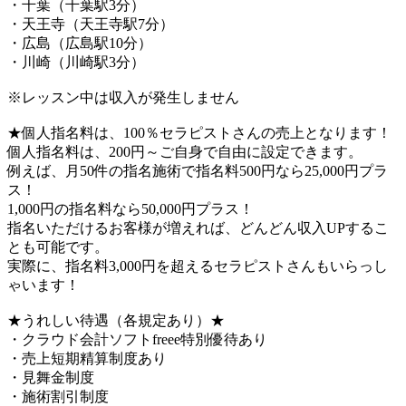
・千葉（千葉駅3分）
・天王寺（天王寺駅7分）
・広島（広島駅10分）
・川崎（川崎駅3分）
※レッスン中は収入が発生しません
★個人指名料は、100％セラピストさんの売上となります！
個人指名料は、200円～ご自身で自由に設定できます。
例えば、月50件の指名施術で指名料500円なら25,000円プラ
ス！
1,000円の指名料なら50,000円プラス！
指名いただけるお客様が増えれば、どんどん収入UPするこ
とも可能です。
実際に、指名料3,000円を超えるセラピストさんもいらっし
ゃいます！
★うれしい待遇（各規定あり）★
・クラウド会計ソフトfreee特別優待あり
・売上短期精算制度あり
・見舞金制度
・施術割引制度