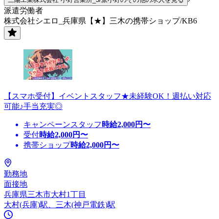
派遣労働者
株式会社シエロ_兵庫県【★】三木の携帯ショップ/KB6
【スマホ受付】イベントスタッフ★未経験OK！週払い対応
可能♪手当充実◎
キャンペーンスタッフ
時給
2,000
円〜
受付
時給
2,000
円〜
携帯ショップ
時給
2,000
円〜
勤務地
面接地
兵庫県三木市大村1丁目
大村(兵庫)駅、三木(神戸電鉄)駅