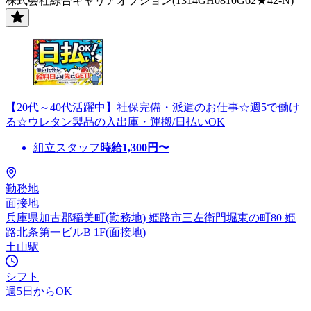
株式会社綜合キャリアオプション(1314GH0810G62★42-N)
【20代～40代活躍中】社保完備・派遣のお仕事☆週5で働け
る☆ウレタン製品の入出庫・運搬/日払いOK
組立スタッフ
時給
1,300
円〜
勤務地
面接地
兵庫県加古郡稲美町(勤務地) 姫路市三左衛門堀東の町80 姫
路北条第一ビルB 1F(面接地)
土山駅
シフト
週5日からOK