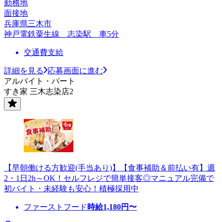
勤務地
面接地
兵庫県三木市
神戸電鉄粟生線 志染駅 車5分
交通費支給
詳細を見る
応募画面に進む
アルバイト・パート
すき家 三木志染店2
【早朝働ける方歓迎(手当あり)】【食事補助＆前払い有】週
2・1日2h～OK！セルフレジで簡単接客◎マニュアル完備で
初バイト・未経験も安心！積極採用中
ファーストフード
時給
1,180
円〜