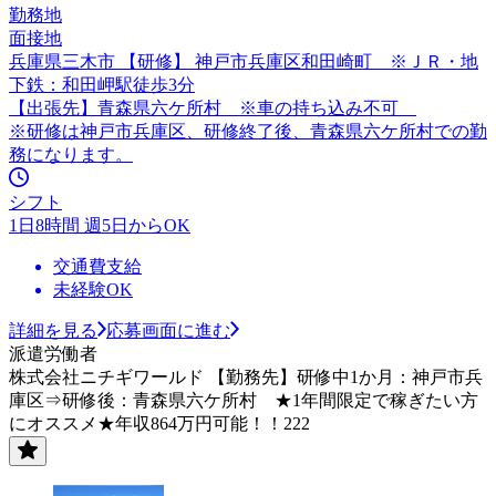
勤務地
面接地
兵庫県三木市 【研修】 神戸市兵庫区和田崎町 ※ＪＲ・地
下鉄：和田岬駅徒歩3分
【出張先】青森県六ケ所村 ※車の持ち込み不可
※研修は神戸市兵庫区、研修終了後、青森県六ケ所村での勤
務になります。
シフト
1日8時間 週5日からOK
交通費支給
未経験OK
詳細を見る
応募画面に進む
派遣労働者
株式会社ニチギワールド 【勤務先】研修中1か月：神戸市兵
庫区⇒研修後：青森県六ケ所村 ★1年間限定で稼ぎたい方
にオススメ★年収864万円可能！！222