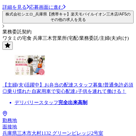
詳細を見る
応募画面に進む
株式会社シエロ_兵庫県【携帯キャ】楽天モバイルイオン三木店/AF5の
その他の求人を見る
業務委託契約
ワタミの宅食 兵庫三木営業所(宅配/業務委託/主婦(夫)向け)
【主婦(夫)活躍中】お弁当の配達スタッフ募集!普通免許必須
◎乗り慣れた自家用車で安心配達♪子供を連れて働ける！
デリバリースタッフ
完全出来高制
勤務地
面接地
兵庫県三木市大村1132 グリーンビレッジ2号室