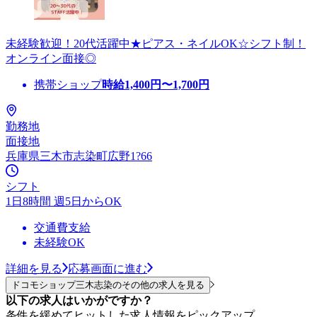
未経験歓迎！20代活躍中★ピアス・ネイルOK☆シフト制！
オンライン面接◎
携帯ショップ
時給
1,400
円〜
1,700
円
勤務地
面接地
兵庫県三木市志染町広野1?66
シフト
1日8時間 週5日からOK
交通費支給
未経験OK
詳細を見る
応募画面に進む
ドコモショップ三木志染のその他の求人を見る
以下の求人はいかがですか？
条件を緩めてヒットした求人情報をピックアップ