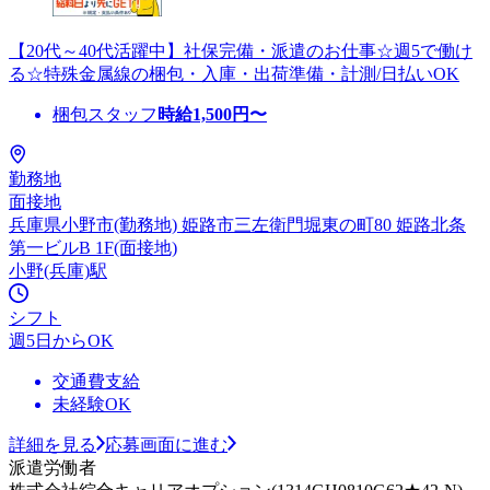
【20代～40代活躍中】社保完備・派遣のお仕事☆週5で働け
る☆特殊金属線の梱包・入庫・出荷準備・計測/日払いOK
梱包スタッフ
時給
1,500
円〜
勤務地
面接地
兵庫県小野市(勤務地) 姫路市三左衛門堀東の町80 姫路北条
第一ビルB 1F(面接地)
小野(兵庫)駅
シフト
週5日からOK
交通費支給
未経験OK
詳細を見る
応募画面に進む
派遣労働者