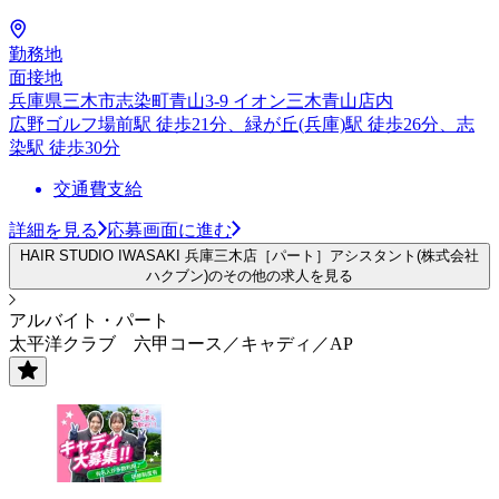
勤務地
面接地
兵庫県三木市志染町青山3-9 イオン三木青山店内
広野ゴルフ場前駅 徒歩21分、緑が丘(兵庫)駅 徒歩26分、志
染駅 徒歩30分
交通費支給
詳細を見る
応募画面に進む
HAIR STUDIO IWASAKI 兵庫三木店［パート］アシスタント(株式会社
ハクブン)のその他の求人を見る
アルバイト・パート
太平洋クラブ 六甲コース／キャディ／AP