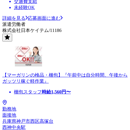
交通費支給
未経験OK
詳細を見る
応募画面に進む
派遣労働者
株式会社日本ケイテム/11186
【マーガリンの検品・梱包】『午前中は自分時間、午後から
ガッツリ稼ぐ軽作業』
梱包スタッフ
時給
1,560
円〜
勤務地
面接地
兵庫県神戸市西区高塚台
西神中央駅