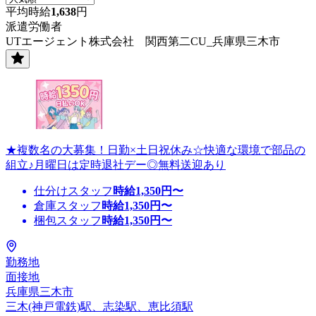
平均時給
1,638
円
派遣労働者
UTエージェント株式会社 関西第二CU_兵庫県三木市
★複数名の大募集！日勤×土日祝休み☆快適な環境で部品の
組立♪月曜日は定時退社デー◎無料送迎あり
仕分けスタッフ
時給
1,350
円〜
倉庫スタッフ
時給
1,350
円〜
梱包スタッフ
時給
1,350
円〜
勤務地
面接地
兵庫県三木市
三木(神戸電鉄)駅、志染駅、恵比須駅