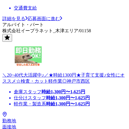
交通費支給
詳細を見る
応募画面に進む
アルバイト・パート
株式会社イープラネット_木津エリア/01158
＼20~40代大活躍中♪／★時給1300円★子育て支援♪女性にオ
ススメ☆検査・カット軽作業◎神戸市西区
倉庫スタッフ
時給
1,300
円〜
1,625
円
仕分けスタッフ
時給
1,300
円〜
1,625
円
軽作業・製造系
時給
1,300
円〜
1,625
円
勤務地
面接地