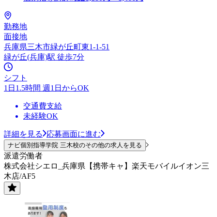
勤務地
面接地
兵庫県三木市緑が丘町東1-1-51
緑が丘(兵庫)駅 徒歩7分
シフト
1日1.5時間 週1日からOK
交通費支給
未経験OK
詳細を見る
応募画面に進む
ナビ個別指導学院 三木校のその他の求人を見る
派遣労働者
株式会社シエロ_兵庫県【携帯キャ】楽天モバイルイオン三
木店/AF5