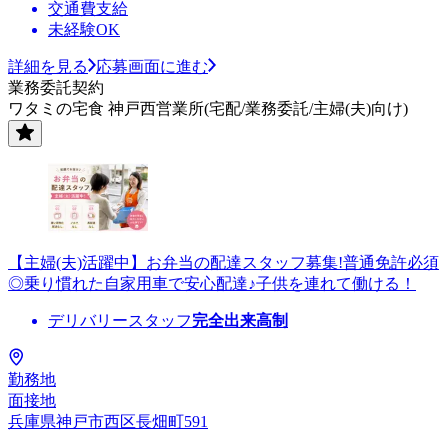
交通費支給
未経験OK
詳細を見る
応募画面に進む
業務委託契約
ワタミの宅食 神戸西営業所(宅配/業務委託/主婦(夫)向け)
【主婦(夫)活躍中】お弁当の配達スタッフ募集!普通免許必須
◎乗り慣れた自家用車で安心配達♪子供を連れて働ける！
デリバリースタッフ
完全出来高制
勤務地
面接地
兵庫県神戸市西区長畑町591