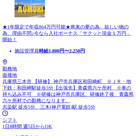
★1年限定で年収864万円可能★将来の夢の為、欲しい物の
為、理由不問♪今なら入社ボーナス「サクッと現金１万円」
開始！
施設管理員
時給
1,800
円〜
2,250
円
勤務地
面接地
兵庫県三木市 【研修】 神戸市兵庫区和田崎町 ※ＪＲ・地
下鉄：和田岬駅徒歩3分【出張先】青森県六ケ所村 ※車の
持ち込み不可 ※研修は神戸市兵庫区、研修終了後、青森県
六ケ所村での勤務になります。
志染駅 徒歩5分、三木(神戸電鉄)駅 徒歩5分
シフト
1日8時間 週5日からOK