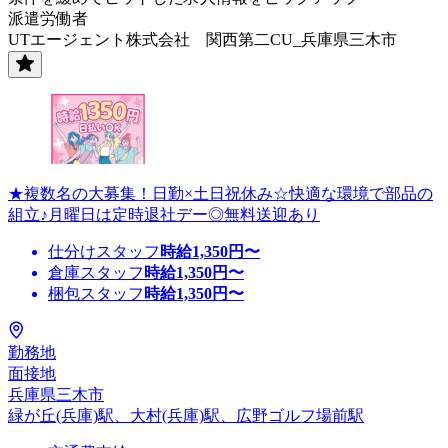
派遣労働者
UTエージェント株式会社 関西第二CU_兵庫県三木市
★複数名の大募集！日勤×土日祝休み☆快適な環境で部品の
組立♪月曜日は定時退社デー◎無料送迎あり
仕分けスタッフ
時給
1,350
円〜
倉庫スタッフ
時給
1,350
円〜
梱包スタッフ
時給
1,350
円〜
勤務地
面接地
兵庫県三木市
緑が丘(兵庫)駅、大村(兵庫)駅、広野ゴルフ場前駅