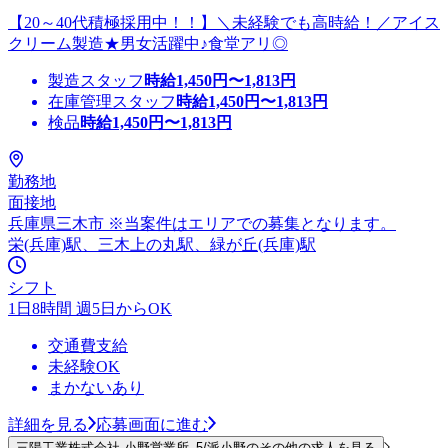
【20～40代積極採用中！！】＼未経験でも高時給！／アイス
クリーム製造★男女活躍中♪食堂アリ◎
製造スタッフ
時給
1,450
円〜
1,813
円
在庫管理スタッフ
時給
1,450
円〜
1,813
円
検品
時給
1,450
円〜
1,813
円
勤務地
面接地
兵庫県三木市 ※当案件はエリアでの募集となります。
栄(兵庫)駅、三木上の丸駅、緑が丘(兵庫)駅
シフト
1日8時間 週5日からOK
交通費支給
未経験OK
まかないあり
詳細を見る
応募画面に進む
三陽工業株式会社 小野営業所_5/派小野のその他の求人を見る