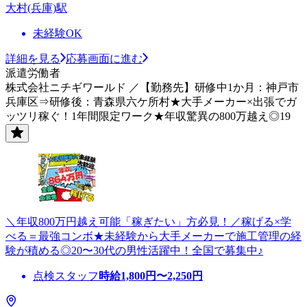
大村(兵庫)駅
未経験OK
詳細を見る
応募画面に進む
派遣労働者
株式会社ニチギワールド ／【勤務先】研修中1か月：神戸市
兵庫区⇒研修後：青森県六ケ所村★大手メーカー×出張でガ
ッツリ稼ぐ！1年間限定ワーク★年収驚異の800万越え◎19
＼年収800万円越え可能「稼ぎたい」方必見！／稼げる×学
べる＝最強コンボ★未経験から大手メーカーで施工管理の経
験が積める◎20〜30代の男性活躍中！全国で募集中♪
点検スタッフ
時給
1,800
円〜
2,250
円