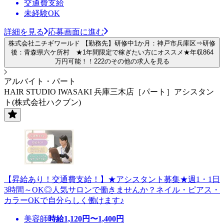
交通費支給
未経験OK
詳細を見る
応募画面に進む
株式会社ニチギワールド 【勤務先】研修中1か月：神戸市兵庫区⇒研修
後：青森県六ケ所村 ★1年間限定で稼ぎたい方にオススメ★年収864
万円可能！！222のその他の求人を見る
アルバイト・パート
HAIR STUDIO IWASAKI 兵庫三木店［パート］アシスタン
ト(株式会社ハクブン)
【昇給あり！交通費支給！】★アシスタント募集★週1・1日
3時間～OK◎人気サロンで働きませんか？ネイル・ピアス・
カラーOKで自分らしく働けます♪
美容師
時給
1,120
円〜
1,400
円