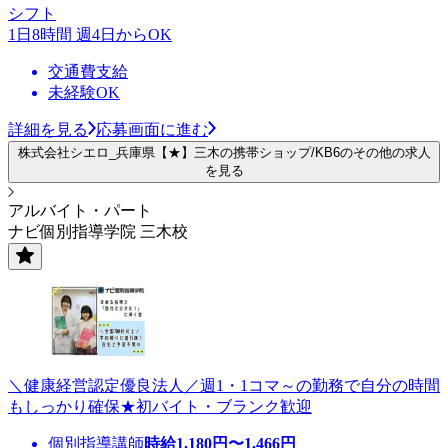
シフト
1日8時間 週4日からOK
交通費支給
未経験OK
詳細を見る
応募画面に進む
株式会社シエロ_兵庫県【★】三木の携帯ショップ/KB6のその他の求人
を見る
アルバイト・パート
ナビ個別指導学院 三木校
＼健康経営認定優良法人／週1・1コマ～の勤務で自分の時間
もしっかり確保★初バイト・ブランク歓迎
個別指導講師
時給
1,180
円〜
1,466
円