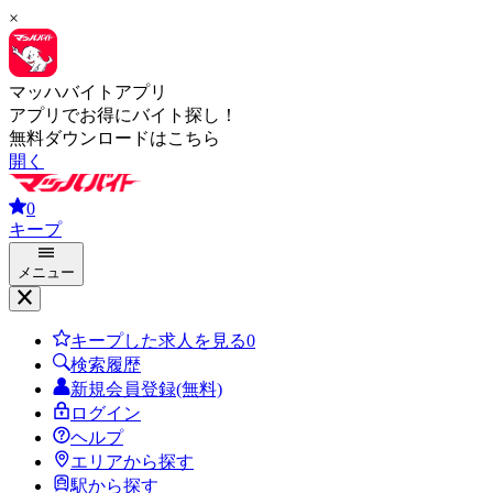
×
マッハバイトアプリ
アプリでお得にバイト探し！
無料ダウンロードはこちら
開く
0
キープ
メニュー
キープした求人を見る
0
検索履歴
新規会員登録(無料)
ログイン
ヘルプ
エリアから探す
駅から探す