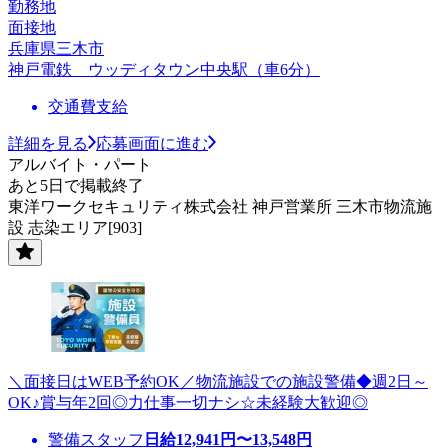
勤務地
面接地
兵庫県三木市
神戸電鉄 ウッディタウン中央駅（車6分）
交通費支給
詳細を見る
応募画面に進む
アルバイト・パート
あと5日で掲載終了
東洋ワークセキュリティ株式会社 神戸営業所 三木市物流施
設 志染エリア[903]
＼面接日はWEB予約OK／物流施設での施設警備◆週2日～
OK♪賞与年2回◎力仕事一切ナシ☆未経験大歓迎◎
警備スタッフ
日給
12,941
円〜
13,548
円