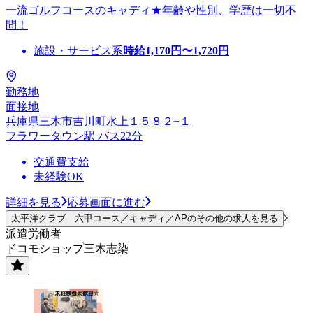
一流ゴルフコースのキャディ★年齢や性別、学歴は一切不
問！
施設・サービス系
時給
1,170
円〜
1,720
円
勤務地
面接地
兵庫県三木市吉川町水上１５８２−１
フラワータウン駅 バス22分
交通費支給
未経験OK
詳細を見る
応募画面に進む
太平洋クラブ 六甲コース／キャディ／APのその他の求人を見る
派遣労働者
ドコモショップ三木志染