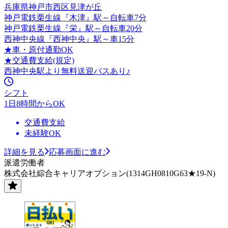
兵庫県神戸市西区見津が丘
神戸電鉄栗生線『木津』駅～自転車7分
神戸電鉄栗生線『栄』駅～自転車20分
西神中央線『西神中央』駅～車15分
★車・原付通勤OK
★交通費支給(規定)
西神中央駅より無料送迎バスあり♪
シフト
1日8時間からOK
交通費支給
未経験OK
詳細を見る
応募画面に進む
派遣労働者
株式会社綜合キャリアオプション(1314GH0810G63★19-N)