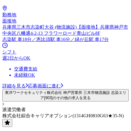
勤務地
面接地
兵庫県三木市志染町大谷 (物流施設)【面接地】兵庫県神戸市
中央区八幡通4-2-13 フラワーロード青山ビル8F
志染駅 車18分／恵比須駅 車16分／緑が丘駅 車17分
シフト
週2日からOK
交通費支給
未経験OK
詳細を見る
応募画面に進む
東洋ワークセキュリティ株式会社 神戸営業所 三木市物流施設 志染エリ
ア[903]のその他の求人を見る
派遣労働者
株式会社綜合キャリアオプション(1314GH0810G63★35-N)