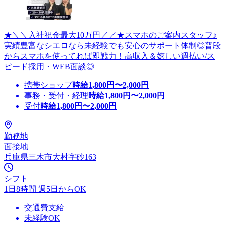
★＼＼入社祝金最大10万円／／★スマホのご案内スタッフ♪
実績豊富なシエロなら未経験でも安心のサポート体制◎普段
からスマホを使ってれば即戦力！高収入＆嬉しい週払い/ス
ピード採用・WEB面談◎
携帯ショップ
時給
1,800
円〜
2,000
円
事務・受付・経理
時給
1,800
円〜
2,000
円
受付
時給
1,800
円〜
2,000
円
勤務地
面接地
兵庫県三木市大村字砂163
シフト
1日8時間 週5日からOK
交通費支給
未経験OK