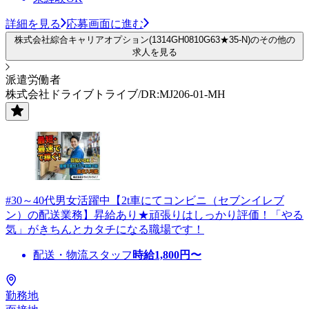
詳細を見る
応募画面に進む
株式会社綜合キャリアオプション(1314GH0810G63★35-N)のその他の
求人を見る
派遣労働者
株式会社ドライブトライブ/DR:MJ206-01-MH
#30～40代男女活躍中【2t車にてコンビニ（セブンイレブ
ン）の配送業務】昇給あり★頑張りはしっかり評価！「やる
気」がきちんとカタチになる職場です！
配送・物流スタッフ
時給
1,800
円〜
勤務地