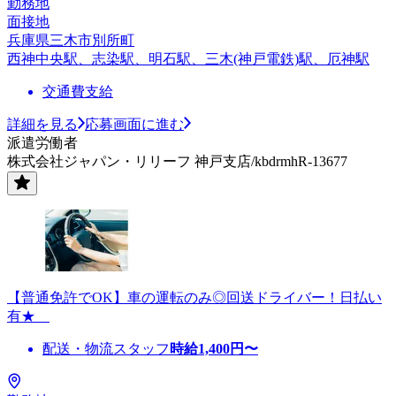
勤務地
面接地
兵庫県三木市別所町
西神中央駅、志染駅、明石駅、三木(神戸電鉄)駅、厄神駅
交通費支給
詳細を見る
応募画面に進む
派遣労働者
株式会社ジャパン・リリーフ 神戸支店/kbdrmhR-13677
【普通免許でOK】車の運転のみ◎回送ドライバー！日払い
有★
配送・物流スタッフ
時給
1,400
円〜