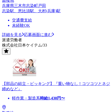
面接地
兵庫県三木市志染町戸田
志染駅、恵比須駅、大村(兵庫)駅
交通費支給
未経験OK
詳細を見る
応募画面に進む
派遣労働者
株式会社日本ケイテム/33
【部品の組立・ピッキング】『重い物なし！コツコツとネジ
締めなど』
軽作業・製造系
時給
1,430
円〜