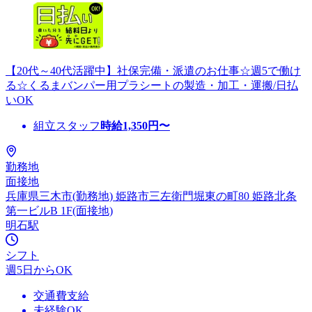
【20代～40代活躍中】社保完備・派遣のお仕事☆週5で働け
る☆くるまバンパー用プラシートの製造・加工・運搬/日払
いOK
組立スタッフ
時給
1,350
円〜
勤務地
面接地
兵庫県三木市(勤務地) 姫路市三左衛門堀東の町80 姫路北条
第一ビルB 1F(面接地)
明石駅
シフト
週5日からOK
交通費支給
未経験OK