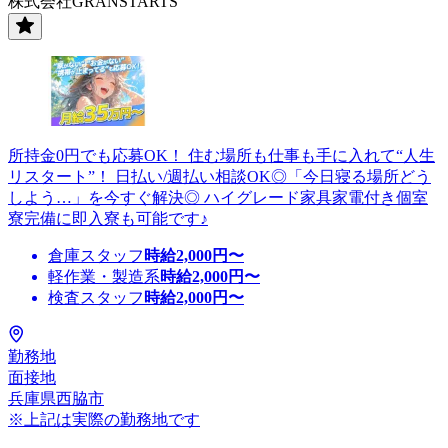
株式会社GRANSTARTS
所持金0円でも応募OK！ 住む場所も仕事も手に入れて“人生
リスタート”！ 日払い/週払い相談OK◎「今日寝る場所どう
しよう…」を今すぐ解決◎ ハイグレード家具家電付き個室
寮完備に即入寮も可能です♪
倉庫スタッフ
時給
2,000
円〜
軽作業・製造系
時給
2,000
円〜
検査スタッフ
時給
2,000
円〜
勤務地
面接地
兵庫県西脇市
※上記は実際の勤務地です