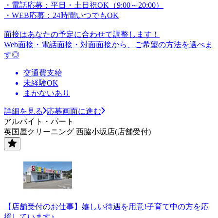
・電話応募：平日・土日祝OK（9:00～20:00）
・WEB応募：24時間いつでもOK
面接はあなたの予定に合わせて調整します！
Web面接・電話面接・対面面接から、ご希望の方法を選べま
す◎
交通費支給
未経験OK
まかないあり
詳細を見る
応募画面に進む
アルバイト・パート
英国屋クリーニング 西脇小坂店(店舗受付)
【店舗受付のお仕事】嬉しい待遇を用意!子育て中の方を応
援しています♪