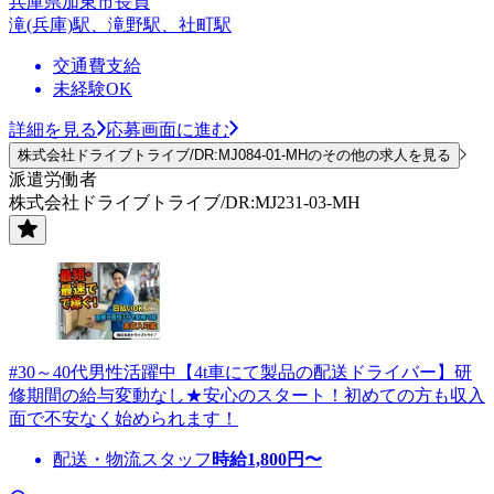
兵庫県加東市長貞
滝(兵庫)駅、滝野駅、社町駅
交通費支給
未経験OK
詳細を見る
応募画面に進む
株式会社ドライブトライブ/DR:MJ084-01-MHのその他の求人を見る
派遣労働者
株式会社ドライブトライブ/DR:MJ231-03-MH
#30～40代男性活躍中【4t車にて製品の配送ドライバー】研
修期間の給与変動なし★安心のスタート！初めての方も収入
面で不安なく始められます！
配送・物流スタッフ
時給
1,800
円〜