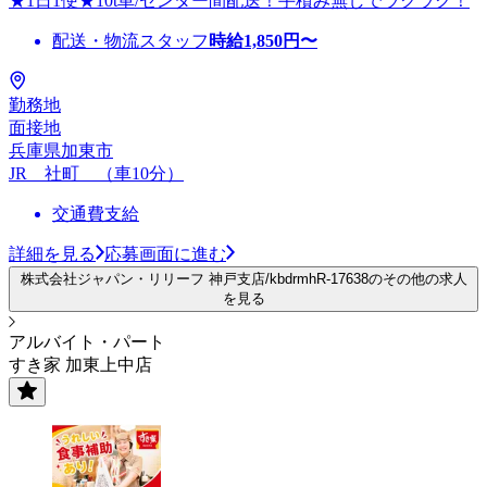
★1日1便★10t車/センター間配送！手積み無しでラクラク！
配送・物流スタッフ
時給
1,850
円〜
勤務地
面接地
兵庫県加東市
JR 社町 （車10分）
交通費支給
詳細を見る
応募画面に進む
株式会社ジャパン・リリーフ 神戸支店/kbdrmhR-17638のその他の求人
を見る
アルバイト・パート
すき家 加東上中店