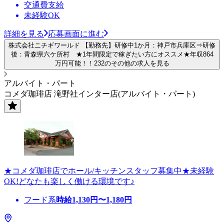
交通費支給
未経験OK
詳細を見る
応募画面に進む
株式会社ニチギワールド 【勤務先】研修中1か月：神戸市兵庫区⇒研修
後：青森県六ケ所村 ★1年間限定で稼ぎたい方にオススメ★年収864
万円可能！！232のその他の求人を見る
アルバイト・パート
コメダ珈琲店 滝野社インター店(アルバイト・パート)
★コメダ珈琲店でホール/キッチンスタッフ募集中★未経験
OK!どなたも楽しく働ける環境です♪
フード系
時給
1,130
円〜
1,180
円