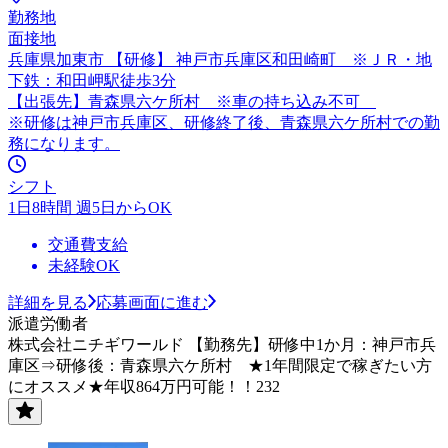
勤務地
面接地
兵庫県加東市 【研修】 神戸市兵庫区和田崎町 ※ＪＲ・地
下鉄：和田岬駅徒歩3分
【出張先】青森県六ケ所村 ※車の持ち込み不可
※研修は神戸市兵庫区、研修終了後、青森県六ケ所村での勤
務になります。
シフト
1日8時間 週5日からOK
交通費支給
未経験OK
詳細を見る
応募画面に進む
派遣労働者
株式会社ニチギワールド 【勤務先】研修中1か月：神戸市兵
庫区⇒研修後：青森県六ケ所村 ★1年間限定で稼ぎたい方
にオススメ★年収864万円可能！！232