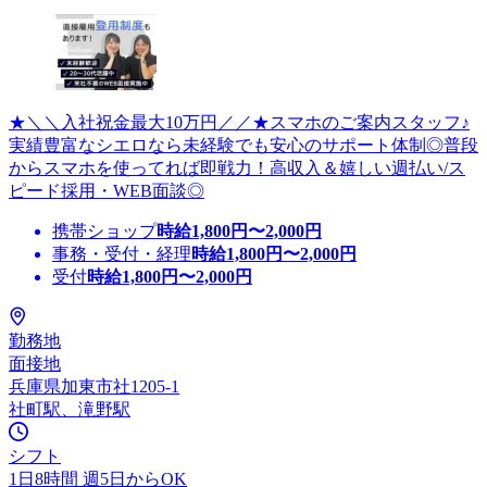
★＼＼入社祝金最大10万円／／★スマホのご案内スタッフ♪
実績豊富なシエロなら未経験でも安心のサポート体制◎普段
からスマホを使ってれば即戦力！高収入＆嬉しい週払い/ス
ピード採用・WEB面談◎
携帯ショップ
時給
1,800
円〜
2,000
円
事務・受付・経理
時給
1,800
円〜
2,000
円
受付
時給
1,800
円〜
2,000
円
勤務地
面接地
兵庫県加東市社1205-1
社町駅、滝野駅
シフト
1日8時間 週5日からOK