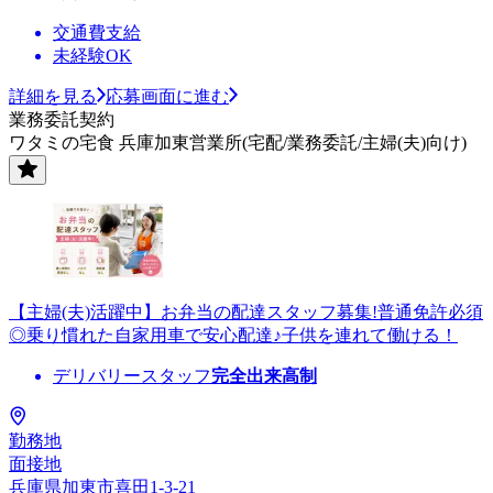
交通費支給
未経験OK
詳細を見る
応募画面に進む
業務委託契約
ワタミの宅食 兵庫加東営業所(宅配/業務委託/主婦(夫)向け)
【主婦(夫)活躍中】お弁当の配達スタッフ募集!普通免許必須
◎乗り慣れた自家用車で安心配達♪子供を連れて働ける！
デリバリースタッフ
完全出来高制
勤務地
面接地
兵庫県加東市喜田1-3-21