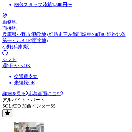
梱包スタッフ
時給
1,500
円〜
勤務地
面接地
兵庫県小野市(勤務地) 姫路市三左衛門堀東の町80 姫路北条
第一ビルB 1F(面接地)
小野(兵庫)駅
シフト
週5日からOK
交通費支給
未経験OK
詳細を見る
応募画面に進む
アルバイト・パート
SOLATO 加西インターSS