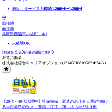
施設・サービス系
時給
1,200
円〜
1,280
円
勤務地
面接地
兵庫県西脇市小坂町114-1
未経験OK
詳細を見る
応募画面に進む
派遣労働者
株式会社綜合キャリアオプション(1314GH0810G63★34-N)
【20代～40代活躍中】社保完備・派遣のお仕事☆週5で働け
る☆銀原料の投入・充填・撹拌・加工オペ/日払いOK