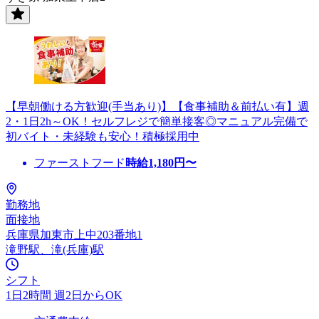
【早朝働ける方歓迎(手当あり)】【食事補助＆前払い有】週
2・1日2h～OK！セルフレジで簡単接客◎マニュアル完備で
初バイト・未経験も安心！積極採用中
ファーストフード
時給
1,180
円〜
勤務地
面接地
兵庫県加東市上中203番地1
滝野駅、滝(兵庫)駅
シフト
1日2時間 週2日からOK