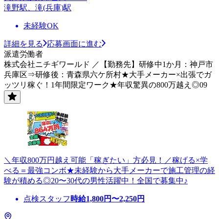
滝野駅、滝(兵庫)駅
未経験OK
詳細を見る
応募画面に進む
派遣労働者
株式会社ニチギワールド ／【勤務先】研修中1か月：神戸市
兵庫区⇒研修後：青森県六ケ所村★大手メーカー×出張でガ
ッツリ稼ぐ！1年間限定ワーク★年収驚異の800万越え◎09
＼年収800万円越え可能「稼ぎたい」方必見！／稼げる×学
べる＝最強コンボ★未経験から大手メーカーで施工管理の経
験が積める◎20〜30代の男性活躍中！全国で募集中♪
点検スタッフ
時給
1,800
円〜
2,250
円