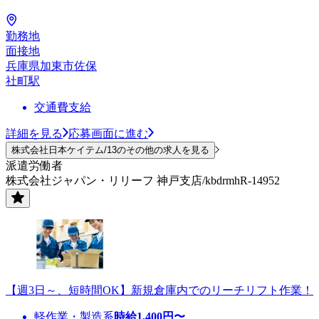
勤務地
面接地
兵庫県加東市佐保
社町駅
交通費支給
詳細を見る
応募画面に進む
株式会社日本ケイテム/13のその他の求人を見る
派遣労働者
株式会社ジャパン・リリーフ 神戸支店/kbdrmhR-14952
【週3日～、短時間OK】新規倉庫内でのリーチリフト作業！
軽作業・製造系
時給
1,400
円〜