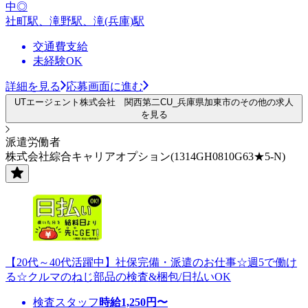
中◎
社町駅、滝野駅、滝(兵庫)駅
交通費支給
未経験OK
詳細を見る
応募画面に進む
UTエージェント株式会社 関西第二CU_兵庫県加東市のその他の求人
を見る
派遣労働者
株式会社綜合キャリアオプション(1314GH0810G63★5-N)
【20代～40代活躍中】社保完備・派遣のお仕事☆週5で働け
る☆クルマのねじ部品の検査&梱包/日払いOK
検査スタッフ
時給
1,250
円〜