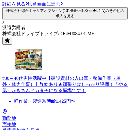
詳細を見る
応募画面に進む
株式会社綜合キャリアオプション(1314GH0810G62★94-N)のその他の
求人を見る
派遣労働者
株式会社ドライブトライブ/DR:MJ084-01-MH
#30～40代男性活躍中【建設資材の入出庫・整備作業（屋
外・体力仕事）】昇給あり★頑張りはしっかり評価！「やる
気」がきちんとカタチになる職場です！
軽作業・製造系
時給
1,425
円〜
勤務地
面接地