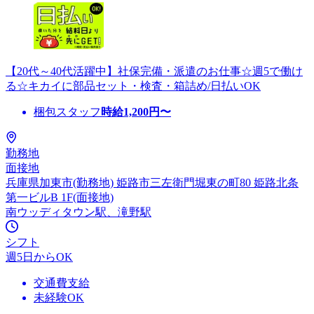
【20代～40代活躍中】社保完備・派遣のお仕事☆週5で働け
る☆キカイに部品セット・検査・箱詰め/日払いOK
梱包スタッフ
時給
1,200
円〜
勤務地
面接地
兵庫県加東市(勤務地) 姫路市三左衛門堀東の町80 姫路北条
第一ビルB 1F(面接地)
南ウッディタウン駅、滝野駅
シフト
週5日からOK
交通費支給
未経験OK