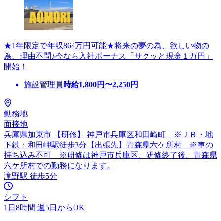
★1年限定で年収864万円可能★将来の夢の為、欲しい物の
為、理由不問♪今なら入社ボーナス「サクッと現金１万円」
開始！
施設管理員
時給
1,800
円〜
2,250
円
勤務地
面接地
兵庫県加東市 【研修】 神戸市兵庫区和田崎町 ※ＪＲ・地
下鉄：和田岬駅徒歩3分【出張先】青森県六ケ所村 ※車の
持ち込み不可 ※研修は神戸市兵庫区、研修終了後、青森県
六ケ所村での勤務になります。
滝野駅 徒歩5分
シフト
1日8時間 週5日からOK