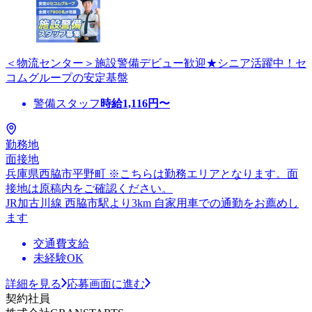
＜物流センター＞施設警備デビュー歓迎★シニア活躍中！セ
コムグループの安定基盤
警備スタッフ
時給
1,116
円〜
勤務地
面接地
兵庫県西脇市平野町 ※こちらは勤務エリアとなります。面
接地は原稿内をご確認ください。
JR加古川線 西脇市駅より3km 自家用車での通勤をお薦めし
ます
交通費支給
未経験OK
詳細を見る
応募画面に進む
契約社員