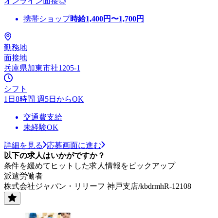
オンライン面接◎
携帯ショップ
時給
1,400
円〜
1,700
円
勤務地
面接地
兵庫県加東市社1205-1
シフト
1日8時間 週5日からOK
交通費支給
未経験OK
詳細を見る
応募画面に進む
以下の求人はいかがですか？
条件を緩めてヒットした求人情報をピックアップ
派遣労働者
株式会社ジャパン・リリーフ 神戸支店/kbdrmhR-12108