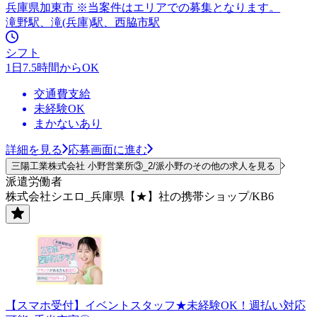
兵庫県加東市 ※当案件はエリアでの募集となります。
滝野駅、滝(兵庫)駅、西脇市駅
シフト
1日7.5時間からOK
交通費支給
未経験OK
まかないあり
詳細を見る
応募画面に進む
三陽工業株式会社 小野営業所③_2/派小野のその他の求人を見る
派遣労働者
株式会社シエロ_兵庫県【★】社の携帯ショップ/KB6
【スマホ受付】イベントスタッフ★未経験OK！週払い対応