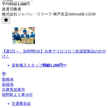
平均時給
1,560
円
派遣労働者
株式会社ジャパン・リリーフ 神戸支店/kblwmhR-12038
【週3日～、短時間OK】台車でコロコロ！給湯器製品の仕分
け！
資材搬入スタッフ
時給
1,200
円〜
勤務地
面接地
兵庫県加東市
相野駅より車18分
交通費支給