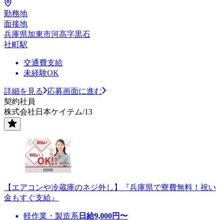
勤務地
面接地
兵庫県加東市河高字黒石
社町駅
交通費支給
未経験OK
詳細を見る
応募画面に進む
契約社員
株式会社日本ケイテム/13
【エアコンや冷蔵庫のネジ外し】『兵庫県で寮費無料！祝い
金もすぐ支給』
軽作業・製造系
日給
9,000
円〜