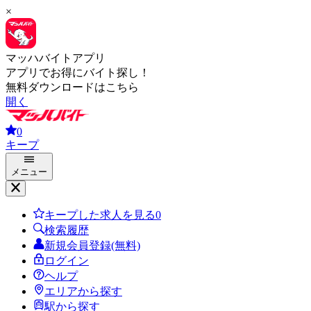
×
マッハバイトアプリ
アプリでお得にバイト探し！
無料ダウンロードはこちら
開く
0
キープ
メニュー
キープした求人を見る
0
検索履歴
新規会員登録(無料)
ログイン
ヘルプ
エリアから探す
駅から探す