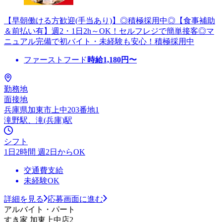
【早朝働ける方歓迎(手当あり)】◎積極採用中◎【食事補助
＆前払い有】週2・1日2h～OK！セルフレジで簡単接客◎マ
ニュアル完備で初バイト・未経験も安心！積極採用中
ファーストフード
時給
1,180
円〜
勤務地
面接地
兵庫県加東市上中203番地1
滝野駅、滝(兵庫)駅
シフト
1日2時間 週2日からOK
交通費支給
未経験OK
詳細を見る
応募画面に進む
アルバイト・パート
すき家 加東上中店2