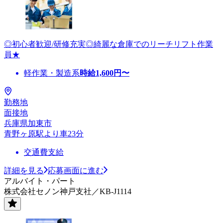
◎初心者歓迎/研修充実◎綺麗な倉庫でのリーチリフト作業
員★
軽作業・製造系
時給
1,600
円〜
勤務地
面接地
兵庫県加東市
青野ヶ原駅より車23分
交通費支給
詳細を見る
応募画面に進む
アルバイト・パート
株式会社セノン神戸支社／KB-J1114