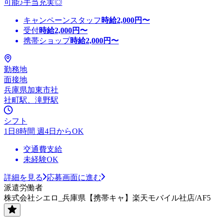
可能♪手当充実◎
キャンペーンスタッフ
時給
2,000
円〜
受付
時給
2,000
円〜
携帯ショップ
時給
2,000
円〜
勤務地
面接地
兵庫県加東市社
社町駅、滝野駅
シフト
1日8時間 週4日からOK
交通費支給
未経験OK
詳細を見る
応募画面に進む
派遣労働者
株式会社シエロ_兵庫県【携帯キャ】楽天モバイル社店/AF5