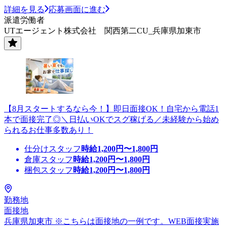
詳細を見る
応募画面に進む
派遣労働者
UTエージェント株式会社 関西第二CU_兵庫県加東市
【8月スタートするなら今！】即日面接OK！自宅から電話1
本で面接完了◎＼日払いOKでスグ稼げる／未経験から始め
られるお仕事多数あり！
仕分けスタッフ
時給
1,200
円〜
1,800
円
倉庫スタッフ
時給
1,200
円〜
1,800
円
梱包スタッフ
時給
1,200
円〜
1,800
円
勤務地
面接地
兵庫県加東市 ※こちらは面接地の一例です。WEB面接実施