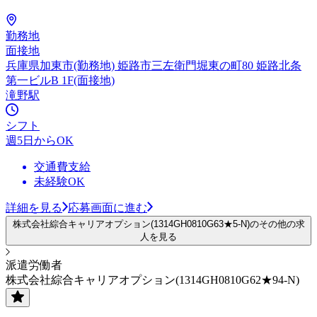
勤務地
面接地
兵庫県加東市(勤務地) 姫路市三左衛門堀東の町80 姫路北条
第一ビルB 1F(面接地)
滝野駅
シフト
週5日からOK
交通費支給
未経験OK
詳細を見る
応募画面に進む
株式会社綜合キャリアオプション(1314GH0810G63★5-N)のその他の求
人を見る
派遣労働者
株式会社綜合キャリアオプション(1314GH0810G62★94-N)