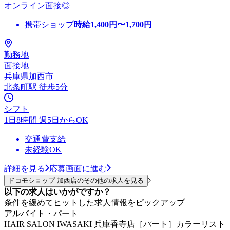
オンライン面接◎
携帯ショップ
時給
1,400
円〜
1,700
円
勤務地
面接地
兵庫県加西市
北条町駅 徒歩5分
シフト
1日8時間 週5日からOK
交通費支給
未経験OK
詳細を見る
応募画面に進む
ドコモショップ 加西店のその他の求人を見る
以下の求人はいかがですか？
条件を緩めてヒットした求人情報をピックアップ
アルバイト・パート
HAIR SALON IWASAKI 兵庫香寺店［パート］カラーリスト