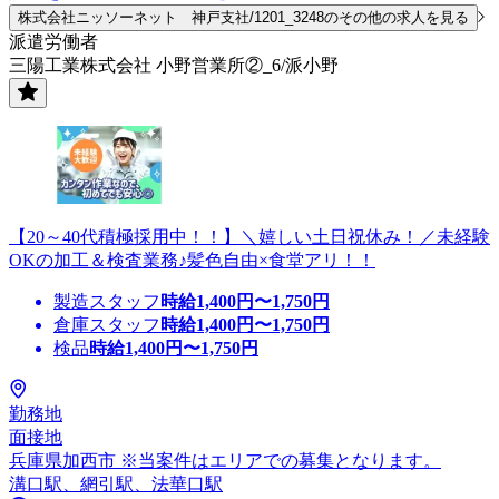
株式会社ニッソーネット 神戸支社/1201_3248のその他の求人を見る
派遣労働者
三陽工業株式会社 小野営業所②_6/派小野
【20～40代積極採用中！！】＼嬉しい土日祝休み！／未経験
OKの加工＆検査業務♪髪色自由×食堂アリ！！
製造スタッフ
時給
1,400
円〜
1,750
円
倉庫スタッフ
時給
1,400
円〜
1,750
円
検品
時給
1,400
円〜
1,750
円
勤務地
面接地
兵庫県加西市 ※当案件はエリアでの募集となります。
溝口駅、網引駅、法華口駅