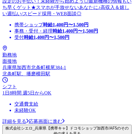
設定のお手伝い！未経験から始めよう◎最新機種の情報もい
ち早くゲット★スマホが手放せないあなたに♪高収入＆嬉し
い週払い/スピード採用・WEB面談◎
携帯ショップ
時給
1,400
円〜
1,500
円
事務・受付・経理
時給
1,400
円〜
1,500
円
受付
時給
1,400
円〜
1,500
円
勤務地
面接地
兵庫県加西市北条町横尾384-1
北条町駅、播磨横田駅
シフト
1日8時間 週5日からOK
交通費支給
未経験OK
詳細を見る
応募画面に進む
株式会社シエロ_兵庫県【携帯キャ】ドコモショップ加西市/AF5のその
他の求人を見る