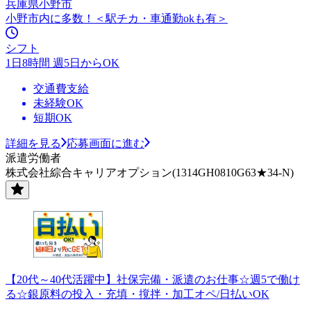
兵庫県小野市
小野市内に多数！＜駅チカ・車通勤okも有＞
シフト
1日8時間 週5日からOK
交通費支給
未経験OK
短期OK
詳細を見る
応募画面に進む
派遣労働者
株式会社綜合キャリアオプション(1314GH0810G63★34-N)
【20代～40代活躍中】社保完備・派遣のお仕事☆週5で働け
る☆銀原料の投入・充填・撹拌・加工オペ/日払いOK