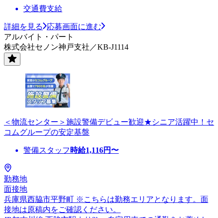
交通費支給
詳細を見る
応募画面に進む
アルバイト・パート
株式会社セノン神戸支社／KB-J1114
＜物流センター＞施設警備デビュー歓迎★シニア活躍中！セ
コムグループの安定基盤
警備スタッフ
時給
1,116
円〜
勤務地
面接地
兵庫県西脇市平野町 ※こちらは勤務エリアとなります。面
接地は原稿内をご確認ください。