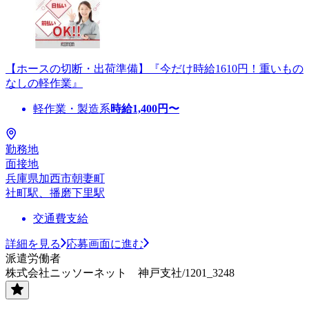
【ホースの切断・出荷準備】『今だけ時給1610円！重いもの
なしの軽作業』
軽作業・製造系
時給
1,400
円〜
勤務地
面接地
兵庫県加西市朝妻町
社町駅、播磨下里駅
交通費支給
詳細を見る
応募画面に進む
派遣労働者
株式会社ニッソーネット 神戸支社/1201_3248