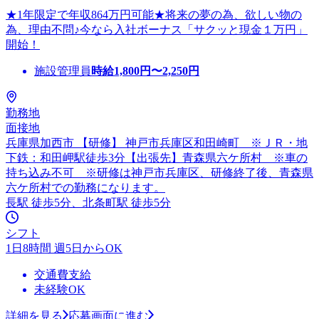
★1年限定で年収864万円可能★将来の夢の為、欲しい物の
為、理由不問♪今なら入社ボーナス「サクッと現金１万円」
開始！
施設管理員
時給
1,800
円〜
2,250
円
勤務地
面接地
兵庫県加西市 【研修】 神戸市兵庫区和田崎町 ※ＪＲ・地
下鉄：和田岬駅徒歩3分【出張先】青森県六ケ所村 ※車の
持ち込み不可 ※研修は神戸市兵庫区、研修終了後、青森県
六ケ所村での勤務になります。
長駅 徒歩5分、北条町駅 徒歩5分
シフト
1日8時間 週5日からOK
交通費支給
未経験OK
詳細を見る
応募画面に進む