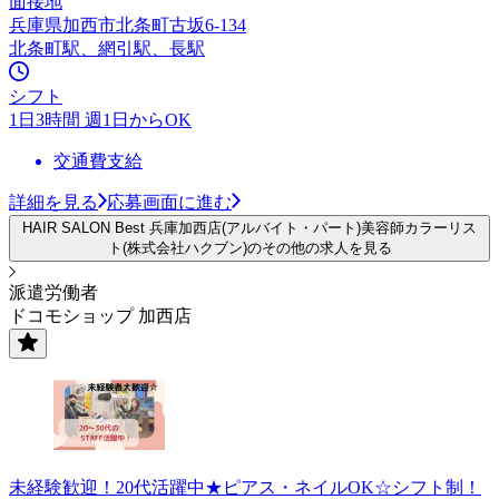
面接地
兵庫県加西市北条町古坂6-134
北条町駅、網引駅、長駅
シフト
1日3時間 週1日からOK
交通費支給
詳細を見る
応募画面に進む
HAIR SALON Best 兵庫加西店(アルバイト・パート)美容師カラーリス
ト(株式会社ハクブン)のその他の求人を見る
派遣労働者
ドコモショップ 加西店
未経験歓迎！20代活躍中★ピアス・ネイルOK☆シフト制！