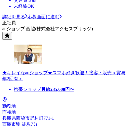
交通費支給
未経験OK
詳細を見る
応募画面に進む
正社員
auショップ 西脇(株式会社アクセスブリッジ)
★キレイなauショップ★スマホ好き歓迎！接客・販売＜賞与
年2回有＞
携帯ショップ
月給
235,000
円〜
勤務地
面接地
兵庫県西脇市野村町771-1
西脇市駅 徒歩7分