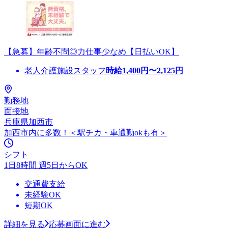
【急募】年齢不問◎力仕事少なめ【日払いOK】
老人介護施設スタッフ
時給
1,400
円〜
2,125
円
勤務地
面接地
兵庫県加西市
加西市内に多数！＜駅チカ・車通勤okも有＞
シフト
1日8時間 週5日からOK
交通費支給
未経験OK
短期OK
詳細を見る
応募画面に進む