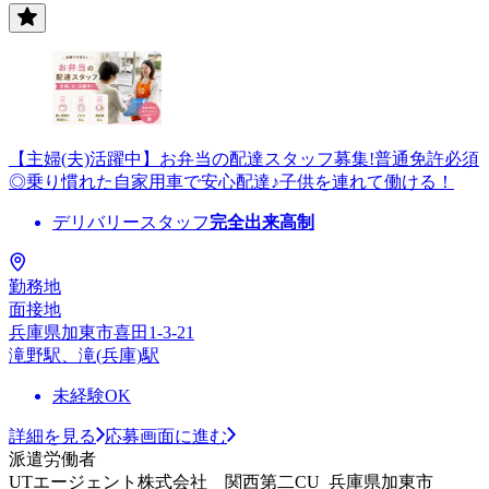
【主婦(夫)活躍中】お弁当の配達スタッフ募集!普通免許必須
◎乗り慣れた自家用車で安心配達♪子供を連れて働ける！
デリバリースタッフ
完全出来高制
勤務地
面接地
兵庫県加東市喜田1-3-21
滝野駅、滝(兵庫)駅
未経験OK
詳細を見る
応募画面に進む
派遣労働者
UTエージェント株式会社 関西第二CU_兵庫県加東市