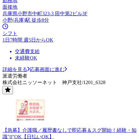
勤務地
面接地
兵庫県小野市中町323-3 田中第2ビル3F
小野(兵庫)駅 徒歩8分
シフト
1日7時間 週5日からOK
交通費支給
未経験OK
詳細を見る
応募画面に進む
派遣労働者
株式会社ニッソーネット 神戸支社/1201_6328
【急募】介護職／履歴書なしで即応募＆スグ開始！経験・知
識"0"OK【日払いOK】