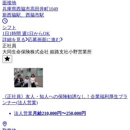
面接地
兵庫県西脇市高田井町1049
新西脇駅、西脇市駅
シフト
1日1時間 週1日からOK
詳細を見る
応募画面に進む
正社員
大同生命保険株式会社 姫路支社小野営業所
《正社員》友人・知人への保険勧誘なし！企業福利厚生プラ
ンナー(法人営業)
法人営業
月給
210,000
円〜
250,000
円