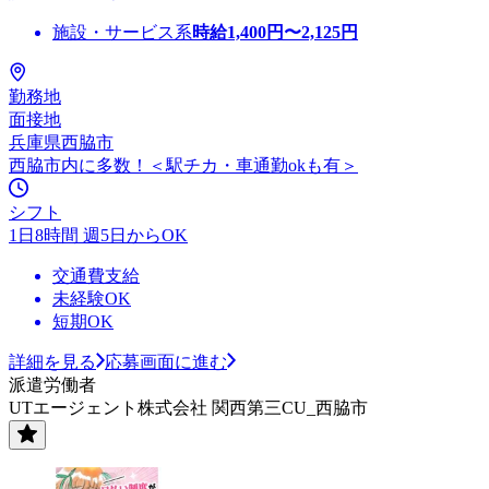
施設・サービス系
時給
1,400
円〜
2,125
円
勤務地
面接地
兵庫県西脇市
西脇市内に多数！＜駅チカ・車通勤okも有＞
シフト
1日8時間 週5日からOK
交通費支給
未経験OK
短期OK
詳細を見る
応募画面に進む
派遣労働者
UTエージェント株式会社 関西第三CU_西脇市