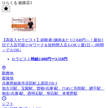
りらくる 姫路店3
【高収入セラピスト】経験者1施術あたり2,840円～！最短3
日で入店可能☆Wワーク＆短時間入店もOK☆週1日～1時間
～でもOK♪
セラピスト
時給
2,088
円〜
3,510
円
勤務地
面接地
兵庫県姫路市花田町上原田358-3
加古川駅、宝殿駅、曽根(兵庫)駅、ひめじ別所駅、網干駅、
相生(兵庫)駅、西明石駅、明石駅、本竜野駅
シフト