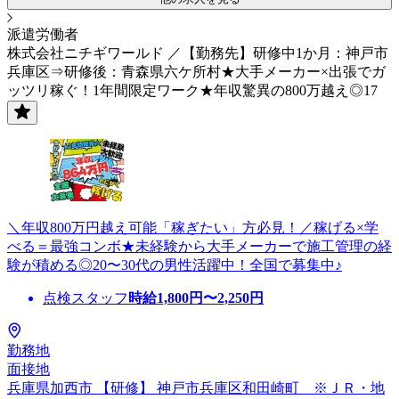
派遣労働者
株式会社ニチギワールド ／【勤務先】研修中1か月：神戸市
兵庫区⇒研修後：青森県六ケ所村★大手メーカー×出張でガ
ッツリ稼ぐ！1年間限定ワーク★年収驚異の800万越え◎17
＼年収800万円越え可能「稼ぎたい」方必見！／稼げる×学
べる＝最強コンボ★未経験から大手メーカーで施工管理の経
験が積める◎20〜30代の男性活躍中！全国で募集中♪
点検スタッフ
時給
1,800
円〜
2,250
円
勤務地
面接地
兵庫県加西市 【研修】 神戸市兵庫区和田崎町 ※ＪＲ・地