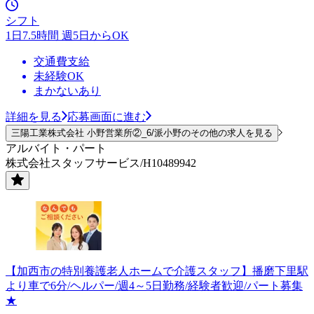
シフト
1日7.5時間 週5日からOK
交通費支給
未経験OK
まかないあり
詳細を見る
応募画面に進む
三陽工業株式会社 小野営業所②_6/派小野のその他の求人を見る
アルバイト・パート
株式会社スタッフサービス/H10489942
【加西市の特別養護老人ホームで介護スタッフ】播磨下里駅
より車で6分/ヘルパー/週4～5日勤務/経験者歓迎/パート募集
★