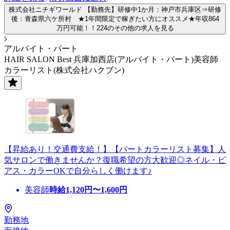
株式会社ニチギワールド 【勤務先】研修中1か月：神戸市兵庫区⇒研修
後：青森県六ケ所村 ★1年間限定で稼ぎたい方にオススメ★年収864
万円可能！！224のその他の求人を見る
アルバイト・パート
HAIR SALON Best 兵庫加西店(アルバイト・パート)美容師
カラーリスト(株式会社ハクブン)
【昇給あり！交通費支給！】【パートカラーリスト募集】人
気サロンで働きませんか？復職希望の方大歓迎◎ネイル・ピ
アス・カラーOKで自分らしく働けます♪
美容師
時給
1,120
円〜
1,600
円
勤務地