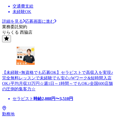
交通費支給
未経験OK
詳細を見る
応募画面に進む
業務委託契約
りらくる 西脇店
【未経験×無資格でも応募OK】セラピストで高収入を実現♪
完全無料レッスンで未経験でも安心♪Wワーク&短時間入店
OK♪平均月収33万円☆週1日～1時間～でもOK♪全国600店舗
の圧倒的集客力☆
セラピスト
時給
2,088
円〜
3,510
円
勤務地