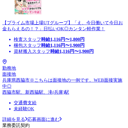
【プライム市場上場UTグループ】「え、今日働いて今日お
金もらえるの！？」日払いOK◎カンタン軽作業！
検査スタッフ
時給
1,116
円〜
1,800
円
梱包スタッフ
時給
1,116
円〜
1,900
円
資材搬入スタッフ
時給
1,116
円〜
1,900
円
勤務地
面接地
兵庫県西脇市※こちらは面接地の一例です。WEB面接実施
中◎
西脇市駅、新西脇駅、滝(兵庫)駅
交通費支給
未経験OK
詳細を見る
応募画面に進む
業務委託契約