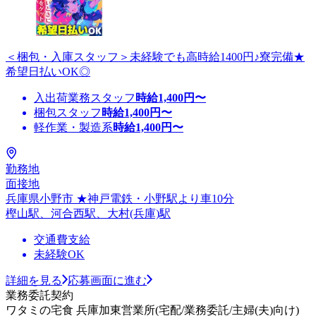
＜梱包・入庫スタッフ＞未経験でも高時給1400円♪寮完備★
希望日払いOK◎
入出荷業務スタッフ
時給
1,400
円〜
梱包スタッフ
時給
1,400
円〜
軽作業・製造系
時給
1,400
円〜
勤務地
面接地
兵庫県小野市 ★神戸電鉄・小野駅より車10分
樫山駅、河合西駅、大村(兵庫)駅
交通費支給
未経験OK
詳細を見る
応募画面に進む
業務委託契約
ワタミの宅食 兵庫加東営業所(宅配/業務委託/主婦(夫)向け)