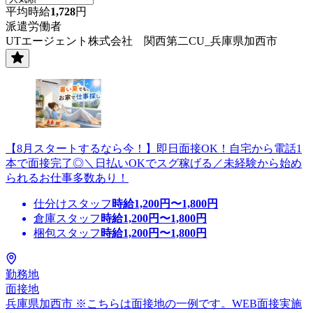
平均時給
1,728
円
派遣労働者
UTエージェント株式会社 関西第二CU_兵庫県加西市
【8月スタートするなら今！】即日面接OK！自宅から電話1
本で面接完了◎＼日払いOKでスグ稼げる／未経験から始め
られるお仕事多数あり！
仕分けスタッフ
時給
1,200
円〜
1,800
円
倉庫スタッフ
時給
1,200
円〜
1,800
円
梱包スタッフ
時給
1,200
円〜
1,800
円
勤務地
面接地
兵庫県加西市 ※こちらは面接地の一例です。WEB面接実施