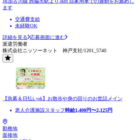
JR加古川線 西脇市駅より3km 自家用車での通勤をお薦めし
ます
交通費支給
未経験OK
詳細を見る
応募画面に進む
派遣労働者
株式会社ニッソーネット 神戸支社/1201_5740
【急募＆日払いok】お散歩や身の回りのお世話メイン
老人介護施設スタッフ
時給
1,400
円〜
2,125
円
勤務地
面接地