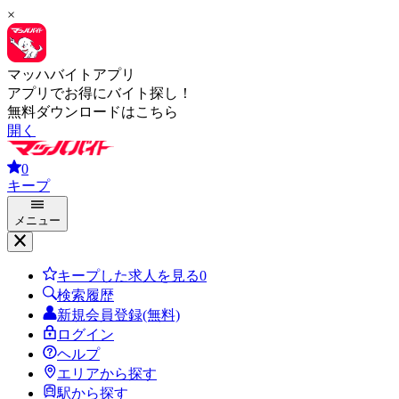
×
マッハバイトアプリ
アプリでお得にバイト探し！
無料ダウンロードはこちら
開く
0
キープ
メニュー
キープした求人を見る
0
検索履歴
新規会員登録(無料)
ログイン
ヘルプ
エリアから探す
駅から探す