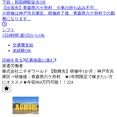
下鉄：和田岬駅徒歩3分
【出張先】青森県六ケ所村 ※車の持ち込み不可
※研修は神戸市兵庫区、研修終了後、青森県六ケ所村での勤
務になります。
シフト
1日8時間 週5日からOK
交通費支給
未経験OK
詳細を見る
応募画面に進む
派遣労働者
株式会社ニチギワールド 【勤務先】研修中1か月：神戸市兵
庫区⇒研修後：青森県六ケ所村 ★1年間限定で稼ぎたい方
にオススメ★年収864万円可能！！224