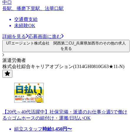
中◎
長駅、播磨下里駅、法華口駅
交通費支給
未経験OK
詳細を見る
応募画面に進む
UTエージェント株式会社 関西第二CU_兵庫県加西市のその他の求人
を見る
派遣労働者
株式会社綜合キャリアオプション(1314GH0810G63★11-N)
【20代～40代活躍中】社保完備・派遣のお仕事☆週5で働け
る☆ゴムホースの組付け・運搬/日払いOK
組立スタッフ
時給
1,450
円〜