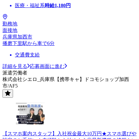
医療・福祉系
時給
1,180
円
勤務地
面接地
兵庫県加西市
播磨下里駅から車で6分
交通費支給
詳細を見る
応募画面に進む
派遣労働者
株式会社シエロ_兵庫県【携帯キャ】ドコモショップ加西
市/AF5
【スマホ案内スタッフ】入社祝金最大10万円★スマホ選びや