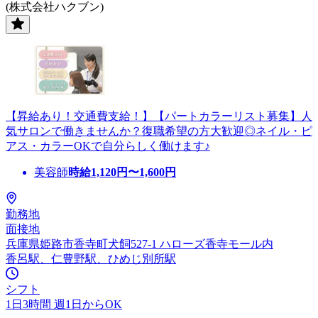
(株式会社ハクブン)
【昇給あり！交通費支給！】【パートカラーリスト募集】人
気サロンで働きませんか？復職希望の方大歓迎◎ネイル・ピ
アス・カラーOKで自分らしく働けます♪
美容師
時給
1,120
円〜
1,600
円
勤務地
面接地
兵庫県姫路市香寺町犬飼527-1 ハローズ香寺モール内
香呂駅、仁豊野駅、ひめじ別所駅
シフト
1日3時間 週1日からOK