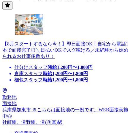
【8月スタートするなら今！】即日面接OK！自宅から電話1
本で面接完了◎＼日払いOKでスグ稼げる／未経験から始め
られるお仕事多数あり！
仕分けスタッフ
時給
1,200
円〜
1,800
円
倉庫スタッフ
時給
1,200
円〜
1,800
円
梱包スタッフ
時給
1,200
円〜
1,800
円
勤務地
面接地
兵庫県加東市 ※こちらは面接地の一例です。WEB面接実施
中◎
社町駅、滝野駅、滝(兵庫)駅