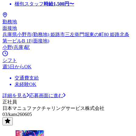
梱包スタッフ
時給
1,500
円〜
勤務地
面接地
兵庫県小野市(勤務地) 姫路市三左衛門堀東の町80 姫路北条
第一ビルB 1F(面接地)
小野(兵庫)駅
シフト
週5日からOK
交通費支給
未経験OK
詳細を見る
応募画面に進む
正社員
日本マニュファクチャリングサービス株式会社
03/kans260605