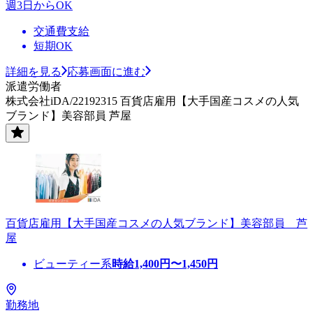
週3日からOK
交通費支給
短期OK
詳細を見る
応募画面に進む
派遣労働者
株式会社iDA/22192315 百貨店雇用【大手国産コスメの人気
ブランド】美容部員 芦屋
百貨店雇用【大手国産コスメの人気ブランド】美容部員 芦
屋
ビューティー系
時給
1,400
円〜
1,450
円
勤務地