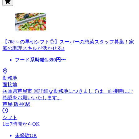
【7時～の早朝シフト◎】スーパーの惣菜スタッフ募集！家
庭の調理スキルが活かせる♪
フード系
時給
1,350
円〜
勤務地
面接地
兵庫県芦屋市 ※詳細な勤務地につきましては、面接時にご
確認をお願いいたします。
芦屋(阪神)駅
シフト
1日7時間からOK
未経験OK