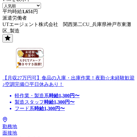
平均時給
1,651
円
派遣労働者
UTエージェント株式会社 関西第二CU_兵庫県神戸市東灘
区_製造
【月収27万円可】食品の入庫・出庫作業！夜勤☆未経験歓迎
♪空調完備◎平日休みあり！
軽作業・製造系
時給
1,300
円〜
製造スタッフ
時給
1,300
円〜
フード系
時給
1,300
円〜
勤務地
面接地