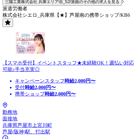
三陽工業株式会社 兵庫エリア④_S2/派姫のその他の求人を見る
派遣労働者
株式会社シエロ_兵庫県【★】芦屋南の携帯ショップ/KB6
【スマホ受付】イベントスタッフ★未経験OK！週払い対応
可能♪手当充実◎
キャンペーンスタッフ
時給
2,000
円〜
受付
時給
2,000
円〜
携帯ショップ
時給
2,000
円〜
勤務地
面接地
兵庫県芦屋市上宮川町
芦屋(阪神)駅、打出駅