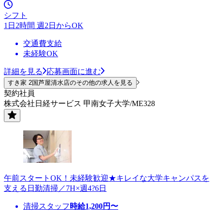
シフト
1日2時間 週2日からOK
交通費支給
未経験OK
詳細を見る
応募画面に進む
すき家 2国芦屋清水店のその他の求人を見る
契約社員
株式会社日経サービス 甲南女子大学/ME328
午前スタートOK！未経験歓迎★キレイな大学キャンパスを
支える日勤清掃／7H×週4?6日
清掃スタッフ
時給
1,200
円〜