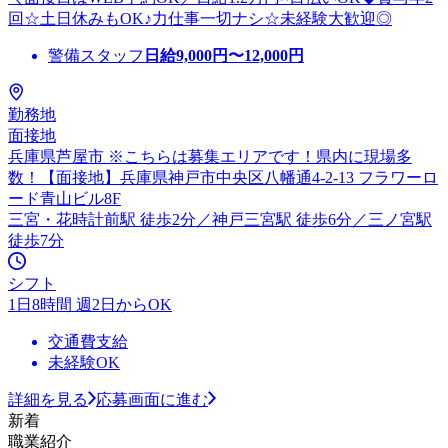
回☆土日休みもOK♪力仕事一切ナシ☆未経験大歓迎◎
警備スタッフ
日給
9,000
円〜
12,000
円
勤務地
面接地
兵庫県芦屋市 ※こちらは募集エリアです！県内に現場多
数！【面接地】兵庫県神戸市中央区八幡通4-2-13 フラワーロ
ード青山ビル8F
三宮・花時計前駅 徒歩2分／神戸三宮駅 徒歩6分／三ノ宮駅
徒歩7分
シフト
1日8時間 週2日からOK
交通費支給
未経験OK
詳細を見る
応募画面に進む
新着
職業紹介