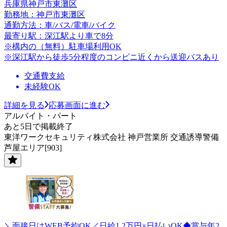
兵庫県神戸市東灘区
勤務地：神戸市東灘区
通勤方法：車/バス/電車/バイク
最寄り駅：深江駅より車で8分
※構内の（無料）駐車場利用OK
※深江駅から徒歩5分程度のコンビニ近くから送迎バスあり
交通費支給
未経験OK
詳細を見る
応募画面に進む
アルバイト・パート
あと5日で掲載終了
東洋ワークセキュリティ株式会社 神戸営業所 交通誘導警備
芦屋エリア[903]
＼面接日はWEB予約OK／日給1.2万円×日払いOK◆賞与年2