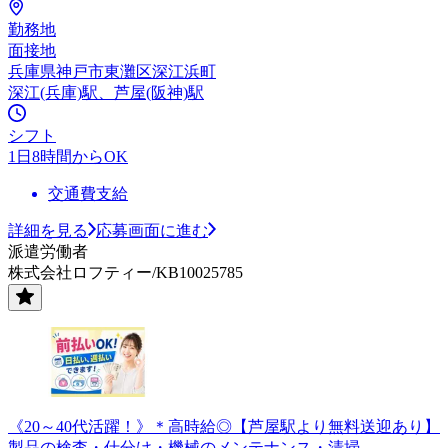
勤務地
面接地
兵庫県神戸市東灘区深江浜町
深江(兵庫)駅、芦屋(阪神)駅
シフト
1日8時間からOK
交通費支給
詳細を見る
応募画面に進む
派遣労働者
株式会社ロフティー/KB10025785
《20～40代活躍！》＊高時給◎【芦屋駅より無料送迎あり】
製品の検査・仕分け・機械のメンテナンス・清掃