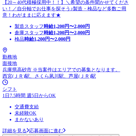
【20～40代積極採用中！！】＼希望の条件聞かせてくださ
い！／自分軸でお仕事を探そう♪製造・検品など多数ご用
意！わがままに応えます★
製造スタッフ
時給
1,200
円〜
2,000
円
倉庫スタッフ
時給
1,200
円〜
2,000
円
検品
時給
1,200
円〜
2,000
円
勤務地
面接地
兵庫県高砂市 ※当案件はエリアでの募集となります。
西宮(ＪＲ)駅、さくら夙川駅、芦屋(ＪＲ)駅
シフト
1日7.5時間 週5日からOK
交通費支給
未経験OK
まかないあり
詳細を見る
応募画面に進む