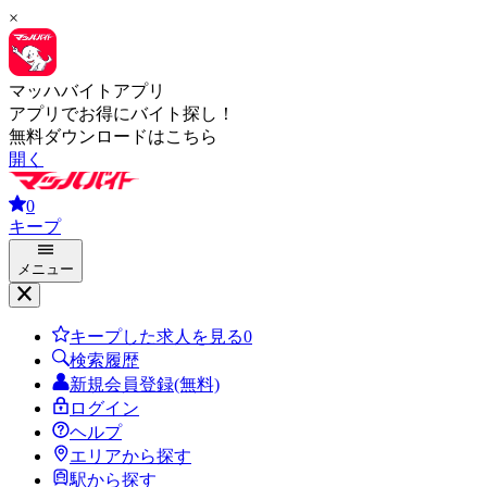
×
マッハバイトアプリ
アプリでお得にバイト探し！
無料ダウンロードはこちら
開く
0
キープ
メニュー
キープした求人を見る
0
検索履歴
新規会員登録(無料)
ログイン
ヘルプ
エリアから探す
駅から探す