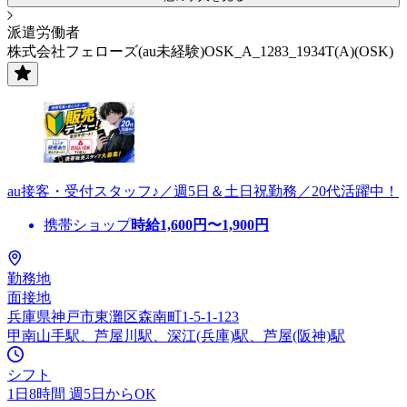
派遣労働者
株式会社フェローズ(au未経験)OSK_A_1283_1934T(A)(OSK)
au接客・受付スタッフ♪／週5日＆土日祝勤務／20代活躍中！
携帯ショップ
時給
1,600
円〜
1,900
円
勤務地
面接地
兵庫県神戸市東灘区森南町1-5-1-123
甲南山手駅、芦屋川駅、深江(兵庫)駅、芦屋(阪神)駅
シフト
1日8時間 週5日からOK