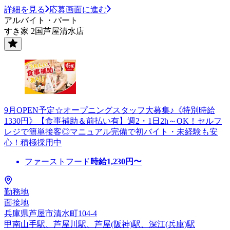
詳細を見る
応募画面に進む
アルバイト・パート
すき家 2国芦屋清水店
9月OPEN予定☆オープニングスタッフ大募集♪《特別時給
1330円》【食事補助＆前払い有】週2・1日2h～OK！セルフ
レジで簡単接客◎マニュアル完備で初バイト・未経験も安
心！積極採用中
ファーストフード
時給
1,230
円〜
勤務地
面接地
兵庫県芦屋市清水町104-4
甲南山手駅、芦屋川駅、芦屋(阪神)駅、深江(兵庫)駅