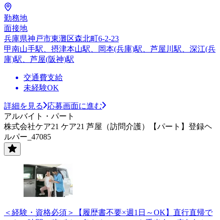
勤務地
面接地
兵庫県神戸市東灘区森北町6-2-23
甲南山手駅、摂津本山駅、岡本(兵庫)駅、芦屋川駅、深江(兵
庫)駅、芦屋(阪神)駅
交通費支給
未経験OK
詳細を見る
応募画面に進む
アルバイト・パート
株式会社ケア21 ケア21 芦屋（訪問介護）【パート】登録ヘ
ルパー_47085
＜経験・資格必須＞【履歴書不要×週1日～OK】直行直帰で