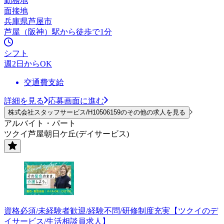
勤務地
面接地
兵庫県芦屋市
芦屋（阪神）駅から徒歩で1分
シフト
週2日からOK
交通費支給
詳細を見る
応募画面に進む
株式会社スタッフサービス/H10506159のその他の求人を見る
アルバイト・パート
ツクイ芦屋朝日ケ丘(デイサービス)
資格必須/未経験者歓迎/経験不問/研修制度充実【ツクイのデ
イサービス/生活相談員求人】