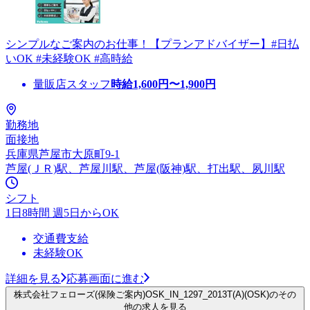
シンプルなご案内のお仕事！【プランアドバイザー】#日払
いOK #未経験OK #高時給
量販店スタッフ
時給
1,600
円〜
1,900
円
勤務地
面接地
兵庫県芦屋市大原町9-1
芦屋(ＪＲ)駅、芦屋川駅、芦屋(阪神)駅、打出駅、夙川駅
シフト
1日8時間 週5日からOK
交通費支給
未経験OK
詳細を見る
応募画面に進む
株式会社フェローズ(保険ご案内)OSK_IN_1297_2013T(A)(OSK)のその
他の求人を見る