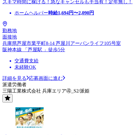
スキマ時間に稼げる！急なキャンセルも手当有！定年無し！
ホームヘルパー
時給
1,694
円〜
2,090
円
勤務地
面接地
兵庫県芦屋市業平町8-14 芦屋川アーバンライフ105号室
阪神本線 「芦屋駅 」徒歩5分
交通費支給
未経験OK
詳細を見る
応募画面に進む
派遣労働者
三陽工業株式会社 兵庫エリア④_S2/派姫