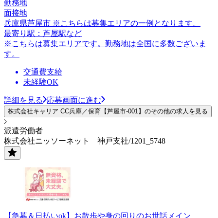
勤務地
面接地
兵庫県芦屋市 ※こちらは募集エリアの一例となります。
最寄り駅：芦屋駅など
※こちらは募集エリアです。勤務地は全国に多数ございま
す。
交通費支給
未経験OK
詳細を見る
応募画面に進む
株式会社キャリア CC兵庫／保育【芦屋市-001】のその他の求人を見る
派遣労働者
株式会社ニッソーネット 神戸支社/1201_5748
【急募＆日払いok】お散歩や身の回りのお世話メイン