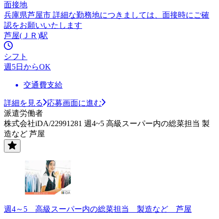
面接地
兵庫県芦屋市 詳細な勤務地につきましては、面接時にご確
認をお願いいたします
芦屋(ＪＲ)駅
シフト
週5日からOK
交通費支給
詳細を見る
応募画面に進む
派遣労働者
株式会社iDA/22991281 週4~5 高級スーパー内の総菜担当 製
造など 芦屋
週4～5 高級スーパー内の総菜担当 製造など 芦屋