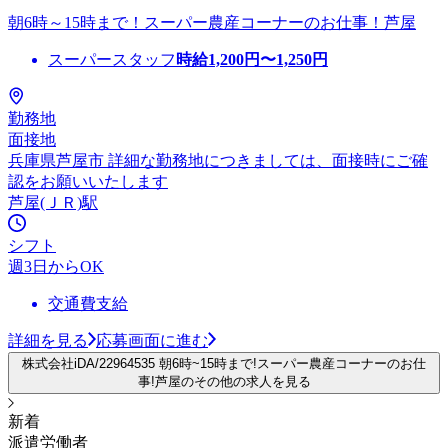
朝6時～15時まで！スーパー農産コーナーのお仕事！芦屋
スーパースタッフ
時給
1,200
円〜
1,250
円
勤務地
面接地
兵庫県芦屋市 詳細な勤務地につきましては、面接時にご確
認をお願いいたします
芦屋(ＪＲ)駅
シフト
週3日からOK
交通費支給
詳細を見る
応募画面に進む
株式会社iDA/22964535 朝6時~15時まで!スーパー農産コーナーのお仕
事!芦屋のその他の求人を見る
新着
派遣労働者