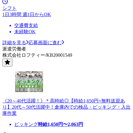
シフト
1日3時間 週1日からOK
交通費支給
未経験OK
詳細を見る
応募画面に進む
派遣労働者
株式会社ロフティー/KB20001549
《20～40代活躍！》＊高時給◎【時給1,650円×無料送迎あ
り】20代～50代活躍中！倉庫内での検品・ピッキング・入出
庫作業
ピッキング
時給
1,650
円〜
2,063
円