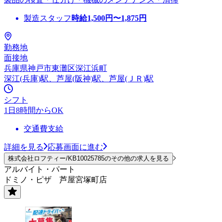
製造スタッフ
時給
1,500
円〜
1,875
円
勤務地
面接地
兵庫県神戸市東灘区深江浜町
深江(兵庫)駅、芦屋(阪神)駅、芦屋(ＪＲ)駅
シフト
1日8時間からOK
交通費支給
詳細を見る
応募画面に進む
株式会社ロフティー/KB10025785のその他の求人を見る
アルバイト・パート
ドミノ・ピザ 芦屋宮塚町店