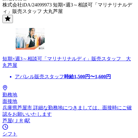
株式会社iDA/24099973 短期×週3～相談可「マリナリナルデ
ィ」販売スタッフ 大丸芦屋
短期×週3～相談可「マリナリナルディ」販売スタッフ 大
丸芦屋
アパレル販売スタッフ
時給
1,500
円〜
1,600
円
勤務地
面接地
兵庫県芦屋市 詳細な勤務地につきましては、面接時にご確
認をお願いいたします
芦屋(ＪＲ)駅
シフト