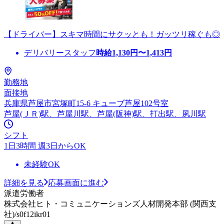
【ドライバー】スキマ時間にサクッとも！ガッツリ稼ぐも◎
デリバリースタッフ
時給
1,130
円〜
1,413
円
勤務地
面接地
兵庫県芦屋市宮塚町15-6 キューブ芦屋102号室
芦屋(ＪＲ)駅、芦屋川駅、芦屋(阪神)駅、打出駅、夙川駅
シフト
1日3時間 週3日からOK
未経験OK
詳細を見る
応募画面に進む
派遣労働者
株式会社ヒト・コミュニケーションズ人材開発本部 (関西支
社)/s0f12ikr01