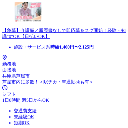
【急募】介護職／履歴書なしで即応募＆スグ開始！経験・知
識"0"OK【日払いOK】
施設・サービス系
時給
1,400
円〜
2,125
円
勤務地
面接地
兵庫県芦屋市
芦屋市内に多数！＜駅チカ・車通勤okも有＞
シフト
1日8時間 週5日からOK
交通費支給
未経験OK
短期OK