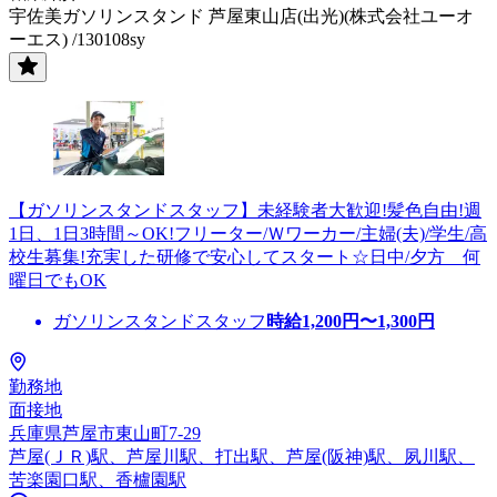
宇佐美ガソリンスタンド 芦屋東山店(出光)(株式会社ユーオ
ーエス) /130108sy
【ガソリンスタンドスタッフ】未経験者大歓迎!髪色自由!週
1日、1日3時間～OK!フリーター/Ｗワーカー/主婦(夫)/学生/高
校生募集!充実した研修で安心してスタート☆日中/夕方 何
曜日でもOK
ガソリンスタンドスタッフ
時給
1,200
円〜
1,300
円
勤務地
面接地
兵庫県芦屋市東山町7-29
芦屋(ＪＲ)駅、芦屋川駅、打出駅、芦屋(阪神)駅、夙川駅、
苦楽園口駅、香櫨園駅