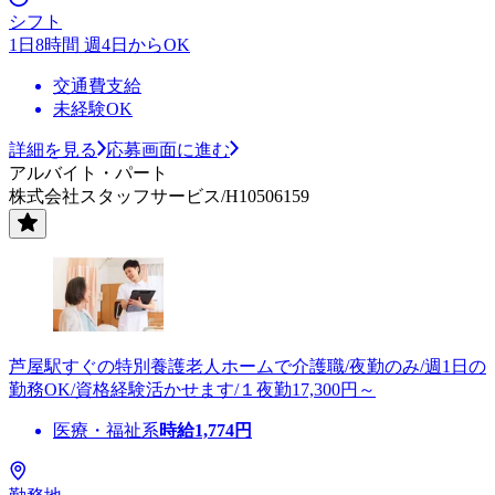
シフト
1日8時間 週4日からOK
交通費支給
未経験OK
詳細を見る
応募画面に進む
アルバイト・パート
株式会社スタッフサービス/H10506159
芦屋駅すぐの特別養護老人ホームで介護職/夜勤のみ/週1日の
勤務OK/資格経験活かせます/１夜勤17,300円～
医療・福祉系
時給
1,774
円