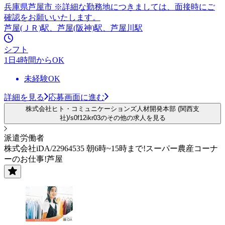
兵庫県芦屋市 ※詳細な勤務地につきましては、面接時にご
確認をお願いいたします。
芦屋(ＪＲ)駅、芦屋(阪神)駅、芦屋川駅
シフト
1日4時間からOK
未経験OK
詳細を見る
応募画面に進む
株式会社ヒト・コミュニケーションズ人材開発本部 (関西支
社)/s0f12ikr03のその他の求人を見る
派遣労働者
株式会社iDA/22964535 朝6時~15時まで!スーパー農産コーナ
ーのお仕事!芦屋