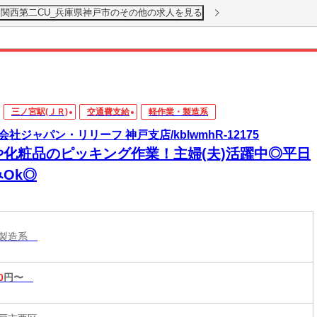
 関西第二CU_兵庫県神戸市のその他の求人を見る
三ノ宮駅(ＪＲ)
交通費支給
軽作業・製造系
会社ジャパン・リリーフ 神戸支店/kblwmhR-12175
や化粧品のピッキング作業！主婦(夫)活躍中◎平日
Ok◎
・製造系
0
円〜