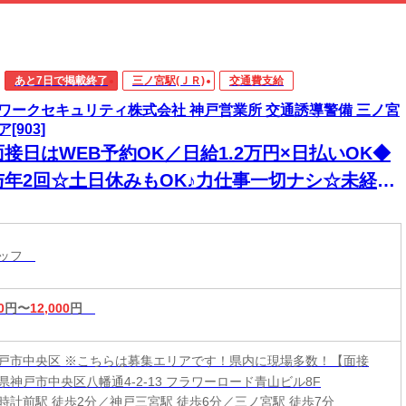
あと7日で掲載終了
三ノ宮駅(ＪＲ)
交通費支給
ワークセキュリティ株式会社 神戸営業所 交通誘導警備 三ノ宮
[903]
接日はWEB予約OK／日給1.2万円×日払いOK◆
与年2回☆土日休みもOK♪力仕事一切ナシ☆未経験
歓迎◎
タッフ
0
円〜
12,000
円
戸市中央区 ※こちらは募集エリアです！県内に現場多数！【面接
県神戸市中央区八幡通4-2-13 フラワーロード青山ビル8F
時計前駅 徒歩2分／神戸三宮駅 徒歩6分／三ノ宮駅 徒歩7分