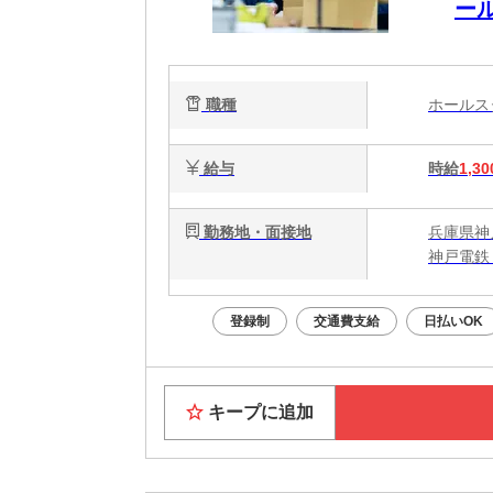
ー
職種
ホール
給与
時給
1,30
勤務地・面接地
兵庫県神
神戸電鉄
登録制
交通費支給
日払いOK
キープに追加