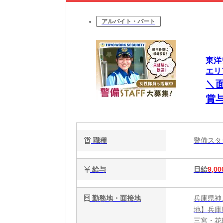
アルバイト・パート
東洋
エリア
＼面
賞
大
職種
警備ス
給与
日給
9,00
勤務地・面接地
兵庫県神
地】兵庫
三宮・花