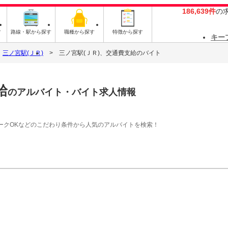
186,639件
の
す
路線・駅から探す
職種から探す
特徴から探す
キー
三ノ宮駅(ＪＲ)
三ノ宮駅(ＪＲ)、交通費支給のバイト
給
のアルバイト・バイト求人情報
ークOKなどのこだわり条件から人気のアルバイトを検索！