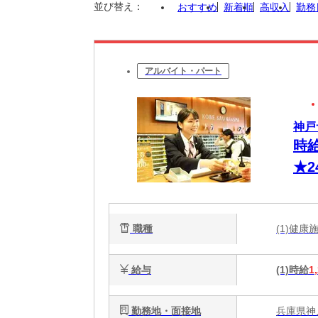
並び替え：
おすすめ
新着順
高収入
勤務
アルバイト・パート
神戸
時給
★
ロ
職種
(1)健
給与
(1)時給
1
勤務地・面接地
兵庫県神戸