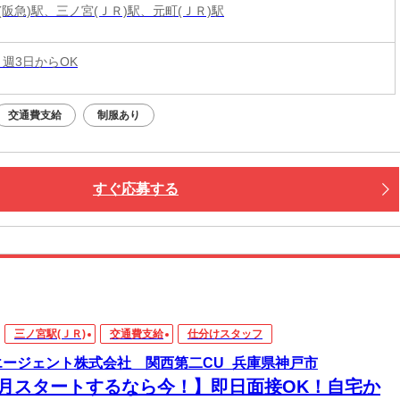
(阪急)駅、三ノ宮(ＪＲ)駅、元町(ＪＲ)駅
 週3日からOK
交通費支給
制服あり
すぐ応募する
三ノ宮駅(ＪＲ)
交通費支給
仕分けスタッフ
エージェント株式会社 関西第二CU_兵庫県神戸市
8月スタートするなら今！】即日面接OK！自宅か