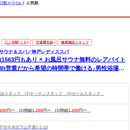
日数が少ない
人気順
三ノ宮駅(ＪＲ)
交通費支給
健康施設スタッフ
サウナ＆スパ／神戸レディススパ
1563円もあり × お風呂サウナ無料のレアバイト
24h営業だから希望の時間帯で働ける♪男性浴場・
ウリュウスタッフは採用率UP
康施設スタッフ (2)キッチンスタッフ (3)ホールスタッフ
,200
円〜
(2)時給
1,200
円〜
(3)時給
1,200
円〜
市中央区下山手通2-2-10