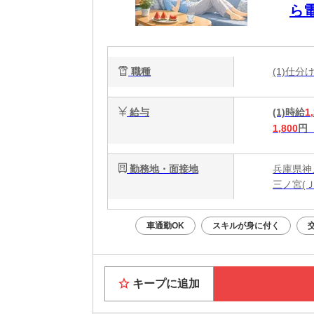
ら
未
職種
(1)仕
給与
(1)時給
1
1,800
円
勤務地・面接地
兵庫県神
三ノ宮(
車通勤OK
スキルが身に付く
キープに追加