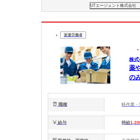
UTエージェント株式会社
派遣労働者
株式
薬
のみ
職種
軽作業
給与
時給
1,20