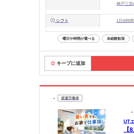
神戸三宮
シフト
1日5時間
曜日や時間が選べる
未経験歓迎
キープに追加
派遣労働者
UT
【