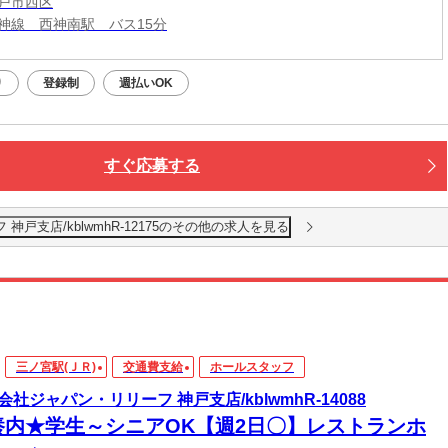
戸市西区
神線 西神南駅 バス15分
り
登録制
週払いOK
すぐ応募する
戸支店/kblwmhR-12175のその他の求人を見る
三ノ宮駅(ＪＲ)
交通費支給
ホールスタッフ
会社ジャパン・リリーフ 神戸支店/kblwmhR-14088
養内★学生～シニアOK【週2日〇】レストランホ