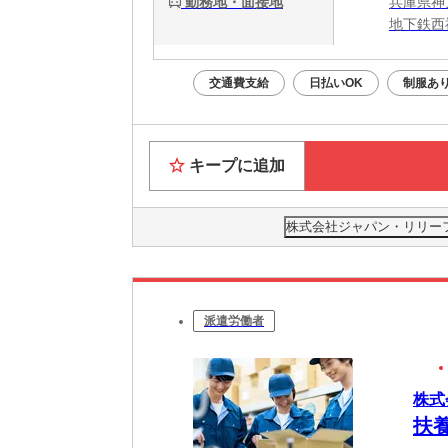
勤務地・面接地
兵庫県神
地下鉄西
交通費支給
日払いOK
制服あ
キープに追加
株式会社ジャパン・リリーフ 神
派遣労働者
株式
扶