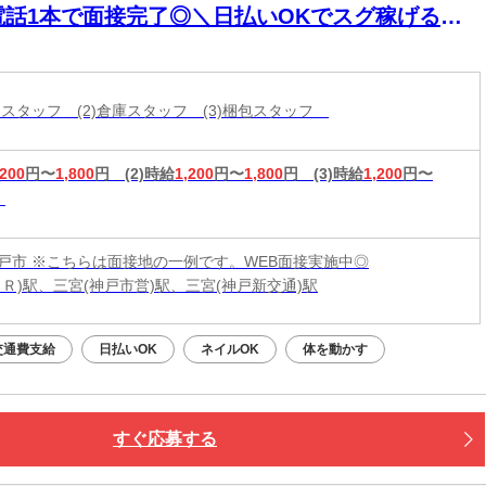
電話1本で面接完了◎＼日払いOKでスグ稼げる／
経験から始められるお仕事多数あり！
分けスタッフ (2)倉庫スタッフ (3)梱包スタッフ
,200
円〜
1,800
円
(2)時給
1,200
円〜
1,800
円
(3)時給
1,200
円〜
戸市 ※こちらは面接地の一例です。WEB面接実施中◎
ＪＲ)駅、三宮(神戸市営)駅、三宮(神戸新交通)駅
交通費支給
日払いOK
ネイルOK
体を動かす
すぐ応募する