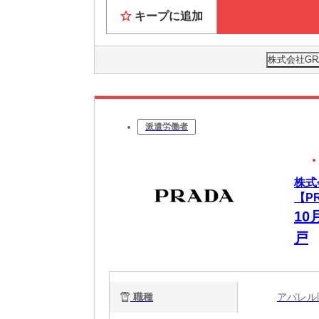
キープに追加
株式会社GR
派遣労働者
株式会
【P
10
戸
職種
アパレ