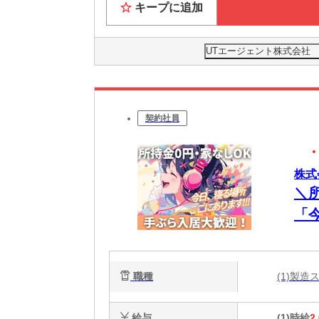
キープに追加
UTエージェント株式会社
契約社員
株式
＼
「
談
電
職種
(1)製
能
給与
(1)時給
2