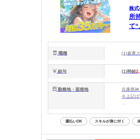
株式
所
て
日
ー
職種
(1)倉
給与
(1)時給
2
勤務地・面接地
兵庫県神
※上記は
・電話応募
・WEB
週払いOK
スキルが身に付く
面接はあ
Web面