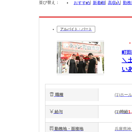
並び替え：
おすすめ
新着順
高収入
勤務
アルバイト・パート
町田
＼
い
★
職種
(1)ホ
給与
(1)時給
1
勤務地・面接地
兵庫県神戸