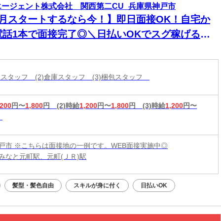
エージェント株式会社 関西第二CU_兵庫県神戸市
8月スタートするなら今！】即日面接OK！自宅か
電話1本で面接完了◎＼日払いOKでスグ稼げる／
経験から始められるお仕事多数あり！
分けスタッフ (2)倉庫スタッフ (3)梱包スタッフ
,200
円〜
1,800
円
(2)時給
1,200
円〜
1,800
円
(3)時給
1,200
円〜
戸市 ※こちらは面接地の一例です。WEB面接実施中◎
みなと元町駅、元町(ＪＲ)駅
髪型・髪色自由
スキルが身に付く
日払いOK