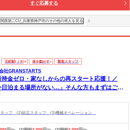
すぐ応募する
 関西第二CU_兵庫県神戸市のその他の求人を見る
元町駅(ＪＲ)
体を動かす
製造スタッフ
会社GRANSTARTS
所持金ゼロ・家なしからの再スタート応援！／
今日泊まる場所がない…」そんな方もまずはご相
ください！即入寮OK×食事サポートあり★家具家
付き個室寮でカバンひとつでも新生活スタート可
造スタッフ (2)組立スタッフ (3)機械オペレーション
◎働く場所も
,000
円〜
(2)時給
2,000
円〜
(3)時給
2,000
円〜