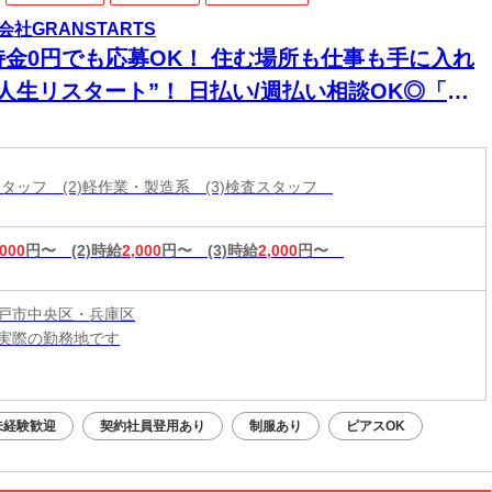
会社GRANSTARTS
持金0円でも応募OK！ 住む場所も仕事も手に入れ
“人生リスタート”！ 日払い/週払い相談OK◎「今
寝る場所どうしよう…」を今すぐ解決◎ ハイグレ
ド家具家電付き個室寮完備に即入寮も可能です♪
庫スタッフ (2)軽作業・製造系 (3)検査スタッフ
,000
円〜
(2)時給
2,000
円〜
(3)時給
2,000
円〜
戸市中央区・兵庫区
実際の勤務地です
：平日・土日祝OK（9:00～20:00）
応募：24時間いつでもOK
未経験歓迎
契約社員登用あり
制服あり
ピアスOK
なたの予定に合わせて調整します！
接・電話面接・対面面接から、ご希望の方法を選べます◎