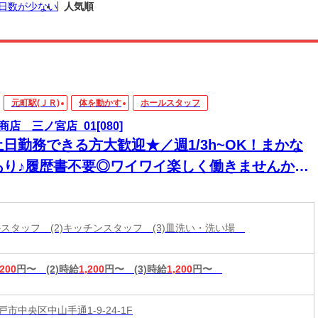
日数が少ない
人気順
元町駅(ＪＲ)
体を動かす
ホールスタッフ
商店 三ノ宮店_01[080]
土日勤務できる方大歓迎★／週1/3h~OK！まかな
あり♪履歴書不要◎ワイワイ楽しく働きませんか？
ランチタイム積極採用中◎
ールスタッフ (2)キッチンスタッフ (3)皿洗い・洗い場
,200
円〜
(2)時給
1,200
円〜
(3)時給
1,200
円〜
市中央区中山手通1-9-24-1F