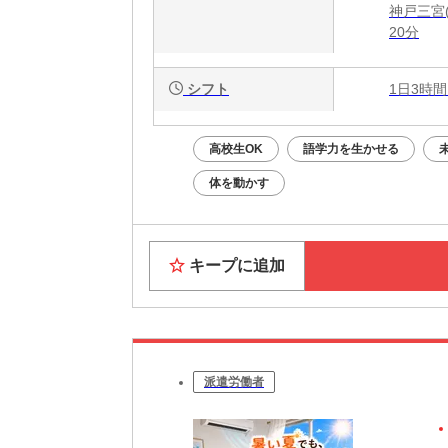
神戸三宮(
20分
シフト
1日3時間
高校生OK
語学力を生かせる
体を動かす
キープに追加
派遣労働者