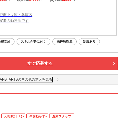
戸市中央区・兵庫区
実際の勤務地です
：平日・土日祝OK（9:00～20:00）
応募：24時間いつでもOK
通費支給
スキルが身に付く
未経験歓迎
制服あり
なたの予定に合わせて調整します！
接・電話面接・対面面接から、ご希望の方法を選べます◎
すぐ応募する
ANSTARTSのその他の求人を見る
元町駅(ＪＲ)
体を動かす
倉庫スタッフ