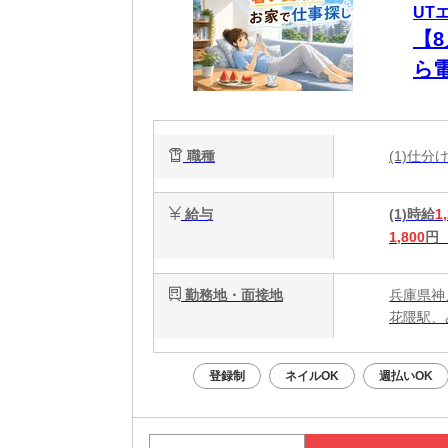
UT
【
ら
未
職種
(1)仕
給与
(1)時給
1
1,800
円
勤務地・面接地
兵庫県神
花隈駅、
登録制
ネイルOK
週払いOK