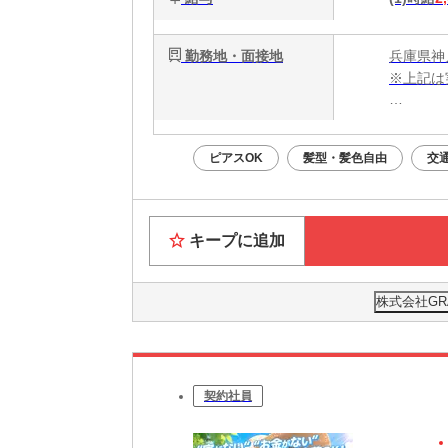
勤務地・面接地
兵庫県神
※上記は
・電話応募
・WEB
ピアスOK
髪型・髪色自由
交
面接はあ
Web面
キープに追加
株式会社GR
契約社員