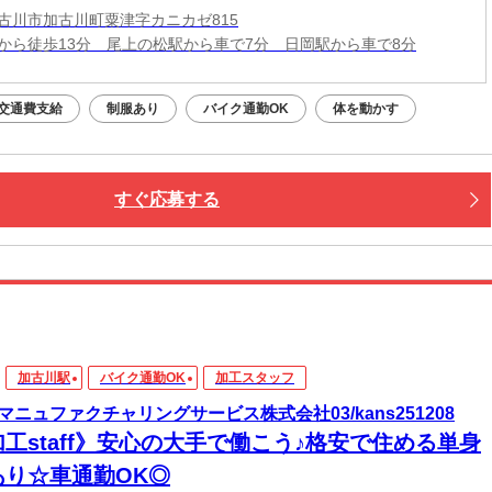
古川市加古川町粟津字カニカゼ815
から徒歩13分 尾上の松駅から車で7分 日岡駅から車で8分
交通費支給
制服あり
バイク通勤OK
体を動かす
すぐ応募する
加古川駅
バイク通勤OK
加工スタッフ
マニュファクチャリングサービス株式会社03/kans251208
加工staff》安心の大手で働こう♪格安で住める単身
あり☆車通勤OK◎