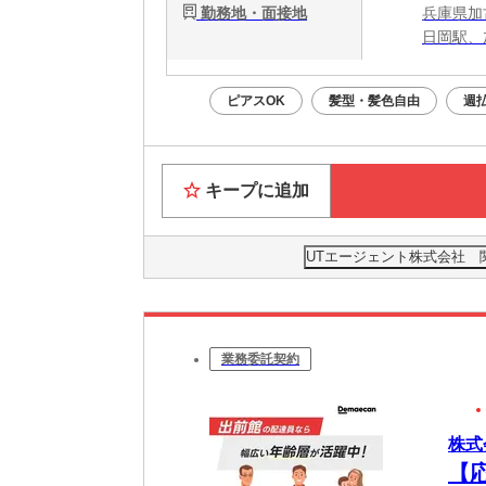
勤務地・面接地
兵庫県加
日岡駅、
ピアスOK
髪型・髪色自由
週
キープに追加
UTエージェント株式会社 
業務委託契約
株式
【