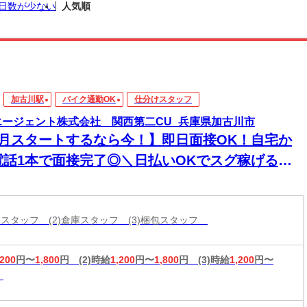
日数が少ない
人気順
加古川駅
バイク通勤OK
仕分けスタッフ
エージェント株式会社 関西第二CU_兵庫県加古川市
8月スタートするなら今！】即日面接OK！自宅か
電話1本で面接完了◎＼日払いOKでスグ稼げる／
経験から始められるお仕事多数あり！
分けスタッフ (2)倉庫スタッフ (3)梱包スタッフ
,200
円〜
1,800
円
(2)時給
1,200
円〜
1,800
円
(3)時給
1,200
円〜