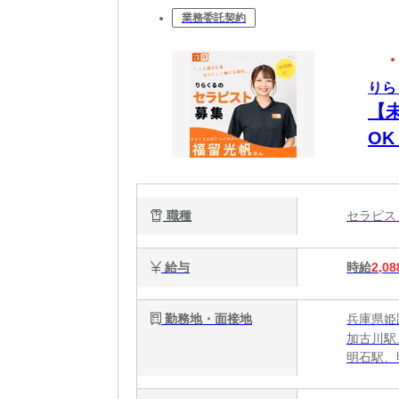
業務委託契約
りら
【
O
時間
週
職種
セラピ
給与
時給
2,08
勤務地・面接地
兵庫県姫
加古川駅
明石駅、