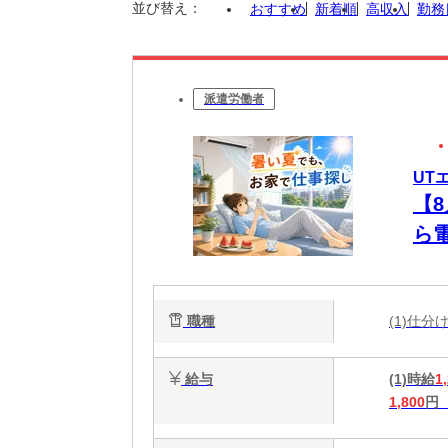
並び替え：
おすすめ
新着順
高収入
勤務
派遣労働者
UT
【
ら
未
職種
(1)仕
給与
(1)時給
1
1,800
円