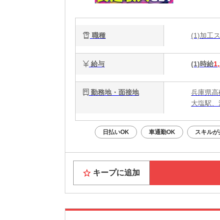
職種
(1)加
給与
(1)時給
1
勤務地・面接地
兵庫県高
大塩駅、
日払いOK
車通勤OK
スキルが
キープに追加