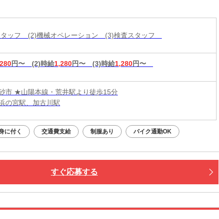
工スタッフ (2)機械オペレーション (3)検査スタッフ
,280
円〜
(2)時給
1,280
円〜
(3)時給
1,280
円〜
砂市 ★山陽本線・荒井駅より徒歩15分
浜の宮駅、加古川駅
身に付く
交通費支給
制服あり
バイク通勤OK
すぐ応募する