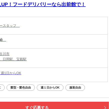
入UP！フードデリバリーなら出前館で！
リースタッフ
給
古川市
、日岡駅、宝殿駅
 週1日からOK
K
髪型・髪色自由
週１日からOK
服装自由
すぐ応募する