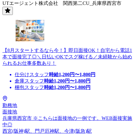
UTエージェント株式会社 関西第二CU_兵庫県西宮市
【8月スタートするなら今！】即日面接OK！自宅から電話1
本で面接完了◎＼日払いOKでスグ稼げる／未経験から始め
られるお仕事多数あり！
仕分けスタッフ
時給
1,200
円〜
1,800
円
倉庫スタッフ
時給
1,200
円〜
1,800
円
梱包スタッフ
時給
1,200
円〜
1,800
円
勤務地
面接地
兵庫県西宮市 ※こちらは面接地の一例です。WEB面接実施
中◎
西宮(阪神)駅、門戸厄神駅、今津(阪急)駅