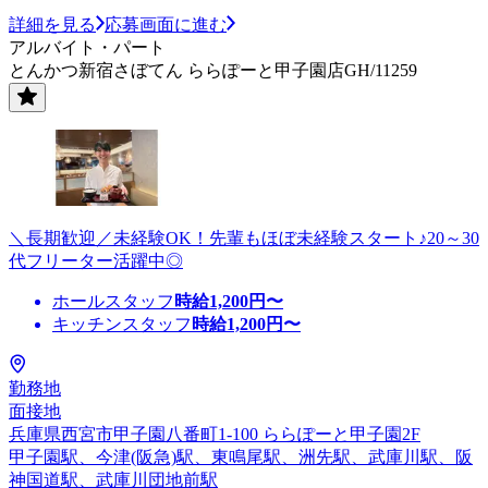
詳細を見る
応募画面に進む
アルバイト・パート
とんかつ新宿さぼてん ららぽーと甲子園店GH/11259
＼長期歓迎／未経験OK！先輩もほぼ未経験スタート♪20～30
代フリーター活躍中◎
ホールスタッフ
時給
1,200
円〜
キッチンスタッフ
時給
1,200
円〜
勤務地
面接地
兵庫県西宮市甲子園八番町1-100 ららぽーと甲子園2F
甲子園駅、今津(阪急)駅、東鳴尾駅、洲先駅、武庫川駅、阪
神国道駅、武庫川団地前駅