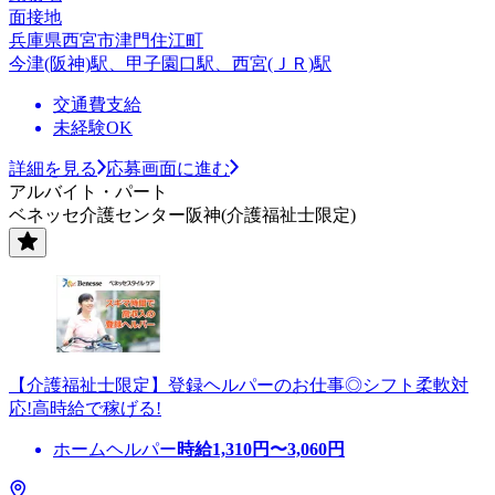
面接地
兵庫県西宮市津門住江町
今津(阪神)駅、甲子園口駅、西宮(ＪＲ)駅
交通費支給
未経験OK
詳細を見る
応募画面に進む
アルバイト・パート
ベネッセ介護センター阪神(介護福祉士限定)
【介護福祉士限定】登録ヘルパーのお仕事◎シフト柔軟対
応!高時給で稼げる!
ホームヘルパー
時給
1,310
円〜
3,060
円