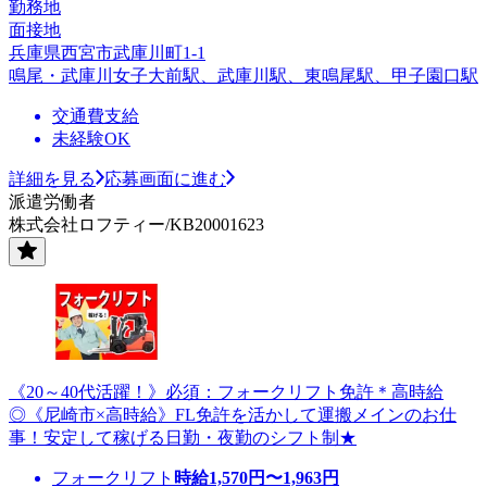
勤務地
面接地
兵庫県西宮市武庫川町1-1
鳴尾・武庫川女子大前駅、武庫川駅、東鳴尾駅、甲子園口駅
交通費支給
未経験OK
詳細を見る
応募画面に進む
派遣労働者
株式会社ロフティー/KB20001623
《20～40代活躍！》必須：フォークリフト免許＊高時給
◎《尼崎市×高時給》FL免許を活かして運搬メインのお仕
事！安定して稼げる日勤・夜勤のシフト制★
フォークリフト
時給
1,570
円〜
1,963
円