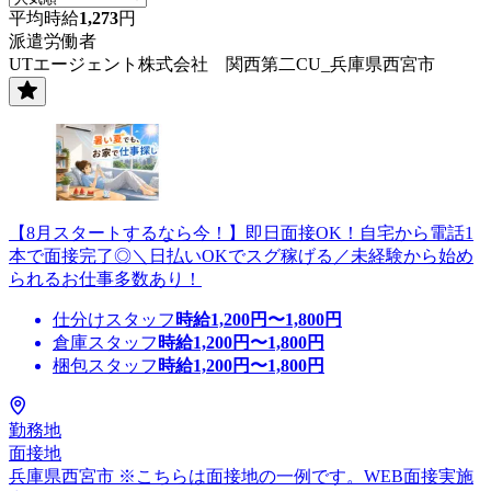
平均時給
1,273
円
派遣労働者
UTエージェント株式会社 関西第二CU_兵庫県西宮市
【8月スタートするなら今！】即日面接OK！自宅から電話1
本で面接完了◎＼日払いOKでスグ稼げる／未経験から始め
られるお仕事多数あり！
仕分けスタッフ
時給
1,200
円〜
1,800
円
倉庫スタッフ
時給
1,200
円〜
1,800
円
梱包スタッフ
時給
1,200
円〜
1,800
円
勤務地
面接地
兵庫県西宮市 ※こちらは面接地の一例です。WEB面接実施