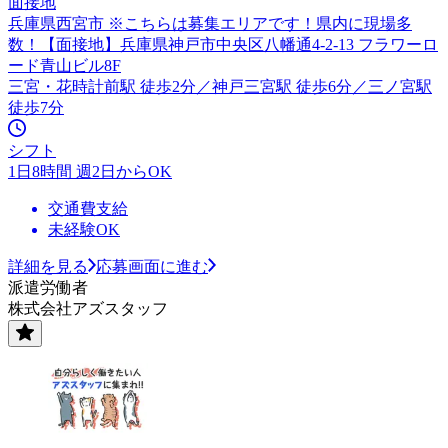
面接地
兵庫県西宮市 ※こちらは募集エリアです！県内に現場多
数！【面接地】兵庫県神戸市中央区八幡通4-2-13 フラワーロ
ード青山ビル8F
三宮・花時計前駅 徒歩2分／神戸三宮駅 徒歩6分／三ノ宮駅
徒歩7分
シフト
1日8時間 週2日からOK
交通費支給
未経験OK
詳細を見る
応募画面に進む
派遣労働者
株式会社アズスタッフ