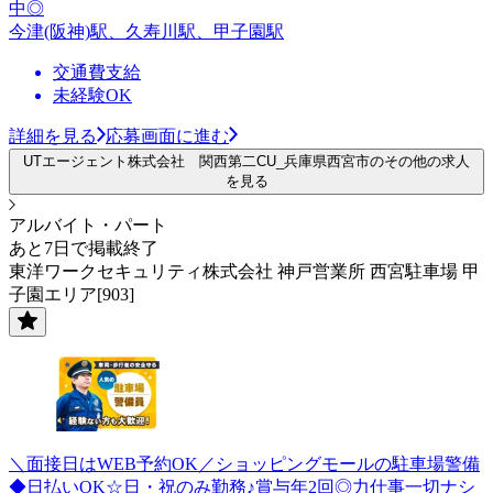
中◎
今津(阪神)駅、久寿川駅、甲子園駅
交通費支給
未経験OK
詳細を見る
応募画面に進む
UTエージェント株式会社 関西第二CU_兵庫県西宮市のその他の求人
を見る
アルバイト・パート
あと7日で掲載終了
東洋ワークセキュリティ株式会社 神戸営業所 西宮駐車場 甲
子園エリア[903]
＼面接日はWEB予約OK／ショッピングモールの駐車場警備
◆日払いOK☆日・祝のみ勤務♪賞与年2回◎力仕事一切ナシ