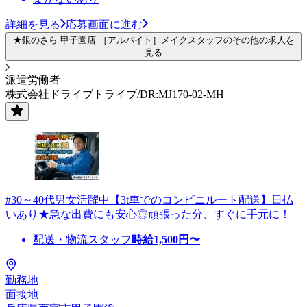
詳細を見る
応募画面に進む
★銀のさら 甲子園店 ［アルバイト］メイクスタッフのその他の求人を
見る
派遣労働者
株式会社ドライブトライブ/DR:MJ170-02-MH
#30～40代男女活躍中【3t車でのコンビニルート配送】日払
いあり★急な出費にも安心◎頑張った分、すぐに手元に！
配送・物流スタッフ
時給
1,500
円〜
勤務地
面接地