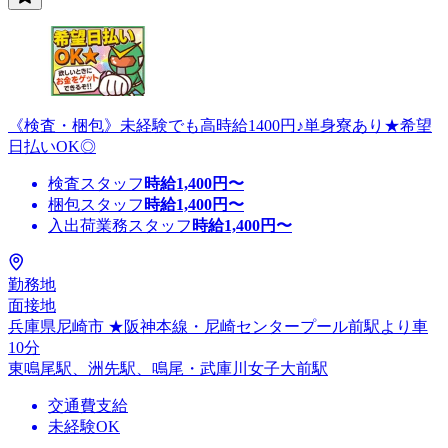
《検査・梱包》未経験でも高時給1400円♪単身寮あり★希望
日払いOK◎
検査スタッフ
時給
1,400
円〜
梱包スタッフ
時給
1,400
円〜
入出荷業務スタッフ
時給
1,400
円〜
勤務地
面接地
兵庫県尼崎市 ★阪神本線・尼崎センタープール前駅より車
10分
東鳴尾駅、洲先駅、鳴尾・武庫川女子大前駅
交通費支給
未経験OK