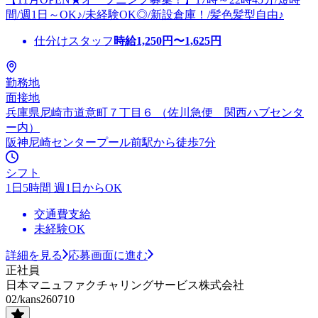
間/週1日～OK♪/未経験OK◎/新設倉庫！/髪色髪型自由♪
仕分けスタッフ
時給
1,250
円〜
1,625
円
勤務地
面接地
兵庫県尼崎市道意町７丁目６ （佐川急便 関西ハブセンタ
ー内）
阪神尼崎センタープール前駅から徒歩7分
シフト
1日5時間 週1日からOK
交通費支給
未経験OK
詳細を見る
応募画面に進む
正社員
日本マニュファクチャリングサービス株式会社
02/kans260710