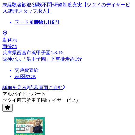
未経験者歓迎/経験不問/研修制度充実【ツクイのデイサービ
ス/調理スタッフ求人】
フード系
時給
1,116
円
勤務地
面接地
兵庫県西宮市浜甲子園1-3-16
阪神バス「浜甲子園」下車徒歩約1分
交通費支給
未経験OK
詳細を見る
応募画面に進む
アルバイト・パート
ツクイ西宮浜甲子園(デイサービス)