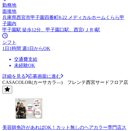
勤務地
面接地
兵庫県西宮市甲子園四番町8-22 メディカルホームくらら甲
子園内
甲子園駅 徒歩12分、甲子園口駅、西宮(ＪＲ)駅
シフト
1日1時間 週1日からOK
交通費支給
未経験OK
詳細を見る
応募画面に進む
CASACOLOR(カーサカラ―) フレンテ西宮サードフロア店
美容師免許があればOK！カット無しのヘアカラー専門店ス