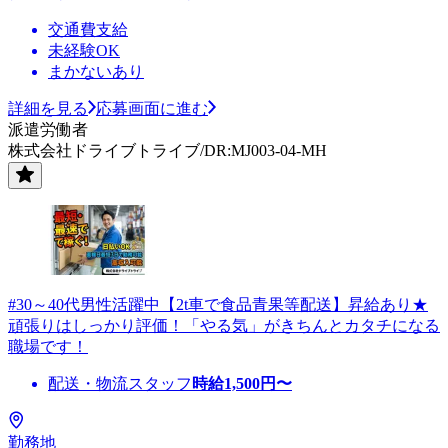
交通費支給
未経験OK
まかないあり
詳細を見る
応募画面に進む
派遣労働者
株式会社ドライブトライブ/DR:MJ003-04-MH
#30～40代男性活躍中【2t車で食品青果等配送】昇給あり★
頑張りはしっかり評価！「やる気」がきちんとカタチになる
職場です！
配送・物流スタッフ
時給
1,500
円〜
勤務地