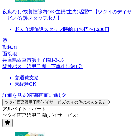
夜勤なし/扶養控除内OK/主婦(主夫)活躍中【ツクイのデイサ
ービス/介護スタッフ求人】
老人介護施設スタッフ
時給
1,170
円〜
1,200
円
勤務地
面接地
兵庫県西宮市浜甲子園1-3-16
阪神バス「浜甲子園」下車徒歩約1分
交通費支給
未経験OK
詳細を見る
応募画面に進む
ツクイ西宮浜甲子園(デイサービス)のその他の求人を見る
アルバイト・パート
ツクイ西宮浜甲子園(デイサービス)