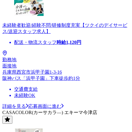
未経験者歓迎/経験不問/研修制度充実【ツクイのデイサービ
ス/送迎スタッフ求人】
配送・物流スタッフ
時給
1,120
円
勤務地
面接地
兵庫県西宮市浜甲子園1-3-16
阪神バス「浜甲子園」下車徒歩約1分
交通費支給
未経験OK
詳細を見る
応募画面に進む
CASACOLOR(カーサカラ―) エキーマ今津店