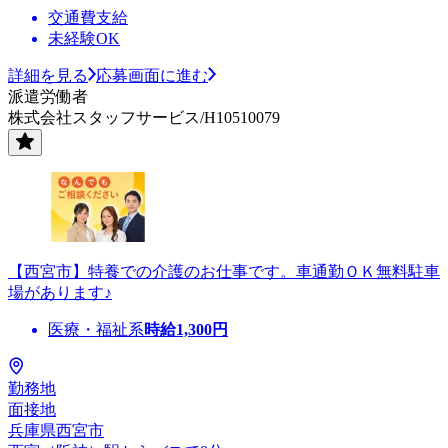
交通費支給
未経験OK
詳細を見る
応募画面に進む
派遣労働者
株式会社スタッフサービス/H10510079
【西宮市】特養での介護のお仕事です。車通勤ＯＫ無料駐車
場があります♪
医療・福祉系
時給
1,300
円
勤務地
面接地
兵庫県西宮市