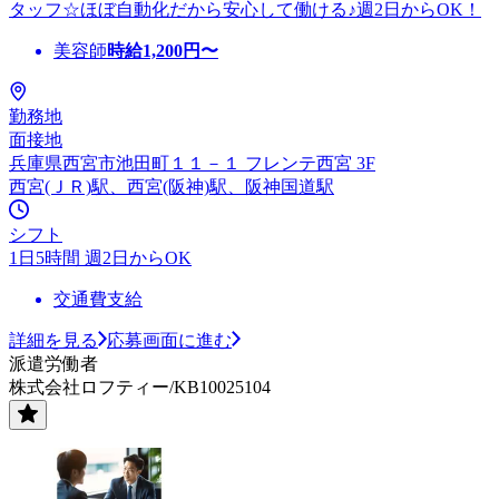
タッフ☆ほぼ自動化だから安心して働ける♪週2日からOK！
美容師
時給
1,200
円〜
勤務地
面接地
兵庫県西宮市池田町１１－１ フレンテ西宮 3F
西宮(ＪＲ)駅、西宮(阪神)駅、阪神国道駅
シフト
1日5時間 週2日からOK
交通費支給
詳細を見る
応募画面に進む
派遣労働者
株式会社ロフティー/KB10025104