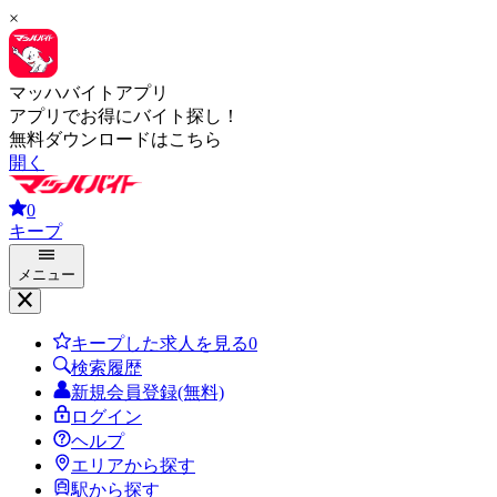
×
マッハバイトアプリ
アプリでお得にバイト探し！
無料ダウンロードはこちら
開く
0
キープ
メニュー
キープした求人を見る
0
検索履歴
新規会員登録(無料)
ログイン
ヘルプ
エリアから探す
駅から探す