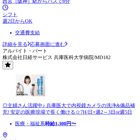
西宮（阪神）駅からバスで8分
シフト
週2日からOK
交通費支給
詳細を見る
応募画面に進む
アルバイト・パート
株式会社日経サービス 兵庫医科大学病院/MD182
◎主婦さん活躍中♪ 兵庫医大で内視鏡カメラの洗浄&備品補
充! 安定の医療現場で長く働ける☆7H/日×週2～3日or週5日
医療・福祉系
時給
1,300
円〜