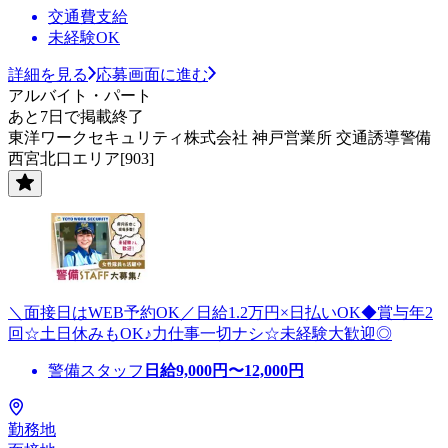
交通費支給
未経験OK
詳細を見る
応募画面に進む
アルバイト・パート
あと7日で掲載終了
東洋ワークセキュリティ株式会社 神戸営業所 交通誘導警備
西宮北口エリア[903]
＼面接日はWEB予約OK／日給1.2万円×日払いOK◆賞与年2
回☆土日休みもOK♪力仕事一切ナシ☆未経験大歓迎◎
警備スタッフ
日給
9,000
円〜
12,000
円
勤務地