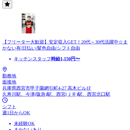
【フリーター大歓迎】安定収入GET！20代～30代活躍中☆ま
かない有/日払い/髪色自由/シフト自由
キッチンスタッフ
時給
1,150
円〜
勤務地
面接地
兵庫県西宮市甲子園網引町4-27 高木ビル1F
久寿川駅、今津(阪急)駅、西宮(ＪＲ)駅、西宮北口駅
シフト
週1日からOK
未経験OK
まかないあり