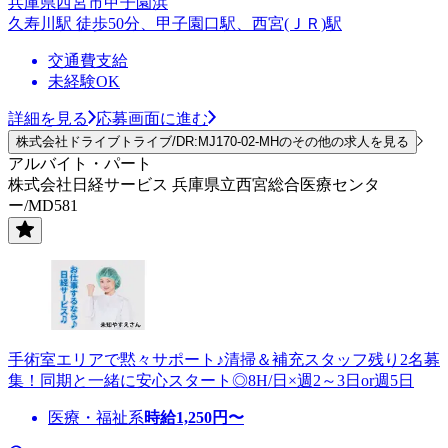
兵庫県西宮市甲子園浜
久寿川駅 徒歩50分、甲子園口駅、西宮(ＪＲ)駅
交通費支給
未経験OK
詳細を見る
応募画面に進む
株式会社ドライブトライブ/DR:MJ170-02-MHのその他の求人を見る
アルバイト・パート
株式会社日経サービス 兵庫県立西宮総合医療センタ
ー/MD581
手術室エリアで黙々サポート♪清掃＆補充スタッフ残り2名募
集！同期と一緒に安心スタート◎8H/日×週2～3日or週5日
医療・福祉系
時給
1,250
円〜