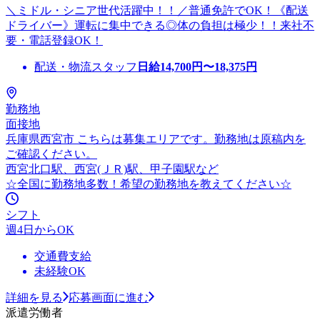
＼ミドル・シニア世代活躍中！！／普通免許でOK！《配送
ドライバー》運転に集中できる◎体の負担は極少！！来社不
要・電話登録OK！
配送・物流スタッフ
日給
14,700
円〜
18,375
円
勤務地
面接地
兵庫県西宮市 こちらは募集エリアです。勤務地は原稿内を
ご確認ください。
西宮北口駅、西宮(ＪＲ)駅、甲子園駅など
☆全国に勤務地多数！希望の勤務地を教えてください☆
シフト
週4日からOK
交通費支給
未経験OK
詳細を見る
応募画面に進む
派遣労働者