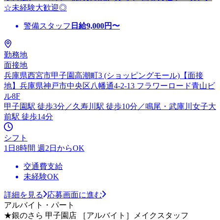
☆未経験大歓迎◎
警備スタッフ
日給
9,000
円〜
勤務地
面接地
兵庫県西宮市甲子園高潮町3 (ショッピングモール)【面接
地】兵庫県神戸市中央区八幡通4-2-13 フラワーロード青山ビ
ル8F
甲子園駅 徒歩3分／久寿川駅 徒歩10分／鳴尾・武庫川女子大
前駅 徒歩14分
シフト
1日8時間 週2日からOK
交通費支給
未経験OK
詳細を見る
応募画面に進む
アルバイト・パート
★銀のさら 甲子園店 ［アルバイト］メイクスタッフ