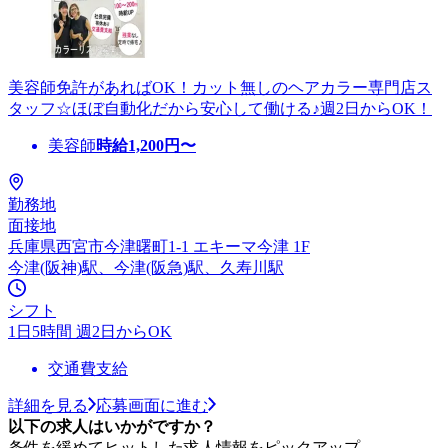
美容師免許があればOK！カット無しのヘアカラー専門店ス
タッフ☆ほぼ自動化だから安心して働ける♪週2日からOK！
美容師
時給
1,200
円〜
勤務地
面接地
兵庫県西宮市今津曙町1-1 エキーマ今津 1F
今津(阪神)駅、今津(阪急)駅、久寿川駅
シフト
1日5時間 週2日からOK
交通費支給
詳細を見る
応募画面に進む
以下の求人はいかがですか？
条件を緩めてヒットした求人情報をピックアップ