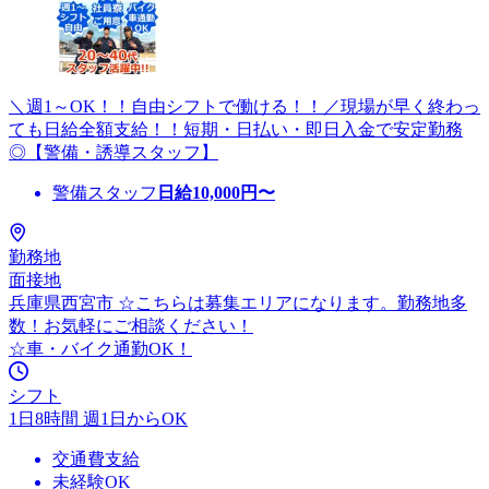
＼週1～OK！！自由シフトで働ける！！／現場が早く終わっ
ても日給全額支給！！短期・日払い・即日入金で安定勤務
◎【警備・誘導スタッフ】
警備スタッフ
日給
10,000
円〜
勤務地
面接地
兵庫県西宮市 ☆こちらは募集エリアになります。勤務地多
数！お気軽にご相談ください！
☆車・バイク通勤OK！
シフト
1日8時間 週1日からOK
交通費支給
未経験OK