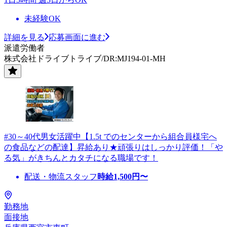
未経験OK
詳細を見る
応募画面に進む
派遣労働者
株式会社ドライブトライブ/DR:MJ194-01-MH
#30～40代男女活躍中【1.5t でのセンターから組合員様宅へ
の食品などの配達】昇給あり★頑張りはしっかり評価！「や
る気」がきちんとカタチになる職場です！
配送・物流スタッフ
時給
1,500
円〜
勤務地
面接地