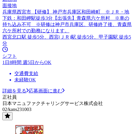
面接地
兵庫県西宮市 【研修】 神戸市兵庫区和田崎町 ※ＪＲ・地
下鉄：和田岬駅徒歩3分【出張先】青森県六ケ所村 ※車の
持ち込み不可 ※研修は神戸市兵庫区、研修終了後、青森県
六ケ所村での勤務になります。
西宮北口駅 徒歩5分、西宮(ＪＲ)駅 徒歩5分、甲子園駅 徒歩5
分
シフト
1日8時間 週5日からOK
交通費支給
未経験OK
詳細を見る
応募画面に進む
正社員
日本マニュファクチャリングサービス株式会社
02/kans231003