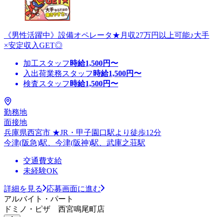
《男性活躍中》設備オペレータ★月収27万円以上可能♪大手
×安定収入GET◎
加工スタッフ
時給
1,500
円〜
入出荷業務スタッフ
時給
1,500
円〜
検査スタッフ
時給
1,500
円〜
勤務地
面接地
兵庫県西宮市 ★JR・甲子園口駅より徒歩12分
今津(阪急)駅、今津(阪神)駅、武庫之荘駅
交通費支給
未経験OK
詳細を見る
応募画面に進む
アルバイト・パート
ドミノ・ピザ 西宮鳴尾町店