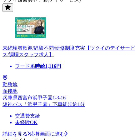
未経験者歓迎/経験不問/研修制度充実【ツクイのデイサービ
ス/調理スタッフ求人】
フード系
時給
1,116
円
勤務地
面接地
兵庫県西宮市浜甲子園1-3-16
阪神バス「浜甲子園」下車徒歩約1分
交通費支給
未経験OK
詳細を見る
応募画面に進む