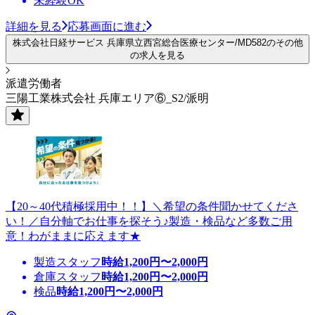
未経験OK
詳細を見る
応募画面に進む
株式会社日経サービス 兵庫県立西宮総合医療センター/MD582のその他
の求人を見る
派遣労働者
三陽工業株式会社 兵庫エリア⑥_S2/派明
【20～40代積極採用中！！】＼希望の条件聞かせてくださ
い！／自分軸でお仕事を探そう♪製造・検品など多数ご用
意！わがままに応えます★
製造スタッフ
時給
1,200
円〜
2,000
円
倉庫スタッフ
時給
1,200
円〜
2,000
円
検品
時給
1,200
円〜
2,000
円