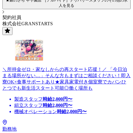
★銀のさら 甲子園店 ［アルバイト］デリバリースタッフのその他の求
人を見る
契約社員
株式会社GRANSTARTS
＼所持金ゼロ・家なしからの再スタート応援！／ 「今日泊
まる場所がない…」そんな方もまずはご相談ください！即入
寮OK×食事サポートあり★家具家電付き個室寮でカバンひ
とつでも新生活スタート可能◎働く場所も
製造スタッフ
時給
2,000
円〜
組立スタッフ
時給
2,000
円〜
機械オペレーション
時給
2,000
円〜
勤務地