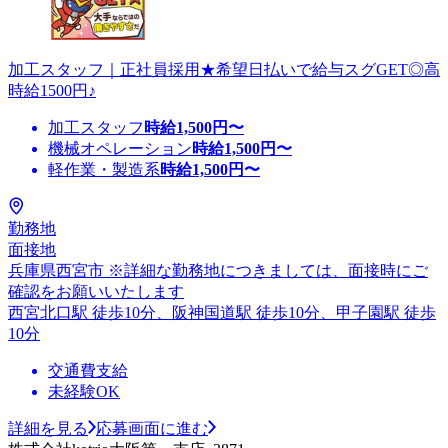
加工スタッフ｜正社員採用★希望日払いで給与スグGET◎高
時給1500円♪
加工スタッフ
時給
1,500
円〜
機械オペレーション
時給
1,500
円〜
軽作業・製造系
時給
1,500
円〜
勤務地
面接地
兵庫県西宮市 ※詳細な勤務地につきましては、面接時にご
確認をお願いいたします
西宮北口駅 徒歩10分、阪神国道駅 徒歩10分、甲子園駅 徒歩
10分
交通費支給
未経験OK
詳細を見る
応募画面に進む