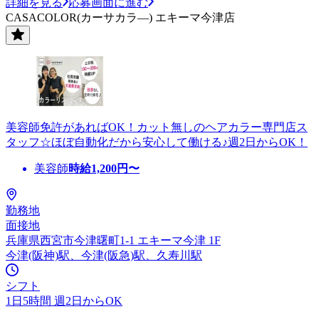
詳細を見る
応募画面に進む
CASACOLOR(カーサカラ―) エキーマ今津店
美容師免許があればOK！カット無しのヘアカラー専門店ス
タッフ☆ほぼ自動化だから安心して働ける♪週2日からOK！
美容師
時給
1,200
円〜
勤務地
面接地
兵庫県西宮市今津曙町1-1 エキーマ今津 1F
今津(阪神)駅、今津(阪急)駅、久寿川駅
シフト
1日5時間 週2日からOK