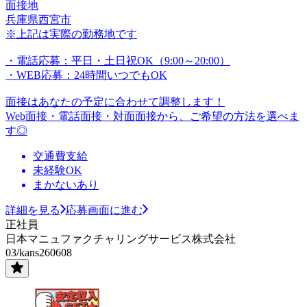
面接地
兵庫県西宮市
※上記は実際の勤務地です
・電話応募：平日・土日祝OK（9:00～20:00）
・WEB応募：24時間いつでもOK
面接はあなたの予定に合わせて調整します！
Web面接・電話面接・対面面接から、ご希望の方法を選べま
す◎
交通費支給
未経験OK
まかないあり
詳細を見る
応募画面に進む
正社員
日本マニュファクチャリングサービス株式会社
03/kans260608