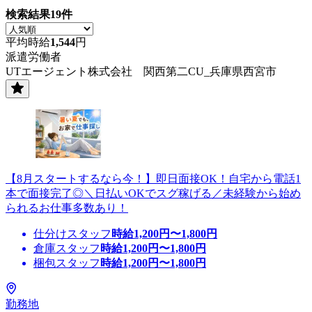
検索結果
19
件
平均時給
1,544
円
派遣労働者
UTエージェント株式会社 関西第二CU_兵庫県西宮市
【8月スタートするなら今！】即日面接OK！自宅から電話1
本で面接完了◎＼日払いOKでスグ稼げる／未経験から始め
られるお仕事多数あり！
仕分けスタッフ
時給
1,200
円〜
1,800
円
倉庫スタッフ
時給
1,200
円〜
1,800
円
梱包スタッフ
時給
1,200
円〜
1,800
円
勤務地