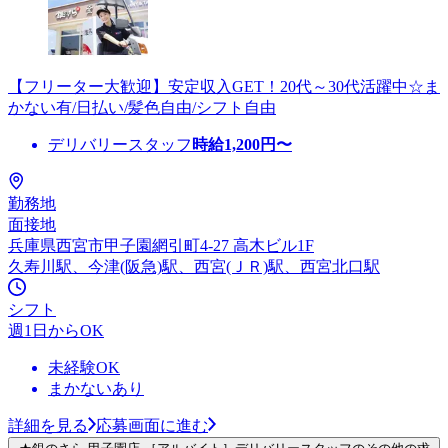
【フリーター大歓迎】安定収入GET！20代～30代活躍中☆ま
かない有/日払い/髪色自由/シフト自由
デリバリースタッフ
時給
1,200
円〜
勤務地
面接地
兵庫県西宮市甲子園網引町4-27 高木ビル1F
久寿川駅、今津(阪急)駅、西宮(ＪＲ)駅、西宮北口駅
シフト
週1日からOK
未経験OK
まかないあり
詳細を見る
応募画面に進む