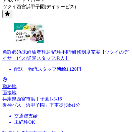
アルバイト・パート
ツクイ西宮浜甲子園(デイサービス)
免許必須/未経験者歓迎/経験不問/研修制度充実【ツクイのデ
イサービス/送迎スタッフ求人】
配送・物流スタッフ
時給
1,120
円
勤務地
面接地
兵庫県西宮市浜甲子園1-3-16
阪神バス「浜甲子園」下車徒歩約1分
交通費支給
未経験OK