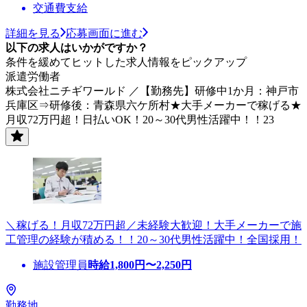
交通費支給
詳細を見る
応募画面に進む
以下の求人はいかがですか？
条件を緩めてヒットした求人情報をピックアップ
派遣労働者
株式会社ニチギワールド ／【勤務先】研修中1か月：神戸市
兵庫区⇒研修後：青森県六ケ所村★大手メーカーで稼げる★
月収72万円超！日払いOK！20～30代男性活躍中！！23
＼稼げる！月収72万円超／未経験大歓迎！大手メーカーで施
工管理の経験が積める！！20～30代男性活躍中！全国採用！
施設管理員
時給
1,800
円〜
2,250
円
勤務地