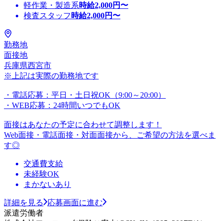
軽作業・製造系
時給
2,000
円〜
検査スタッフ
時給
2,000
円〜
勤務地
面接地
兵庫県西宮市
※上記は実際の勤務地です
・電話応募：平日・土日祝OK（9:00～20:00）
・WEB応募：24時間いつでもOK
面接はあなたの予定に合わせて調整します！
Web面接・電話面接・対面面接から、ご希望の方法を選べま
す◎
交通費支給
未経験OK
まかないあり
詳細を見る
応募画面に進む
派遣労働者