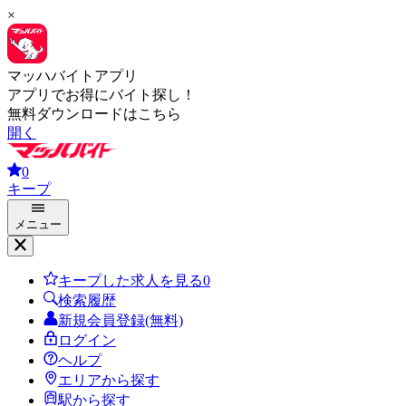
×
マッハバイトアプリ
アプリでお得にバイト探し！
無料ダウンロードはこちら
開く
0
キープ
メニュー
キープした求人を見る
0
検索履歴
新規会員登録(無料)
ログイン
ヘルプ
エリアから探す
駅から探す