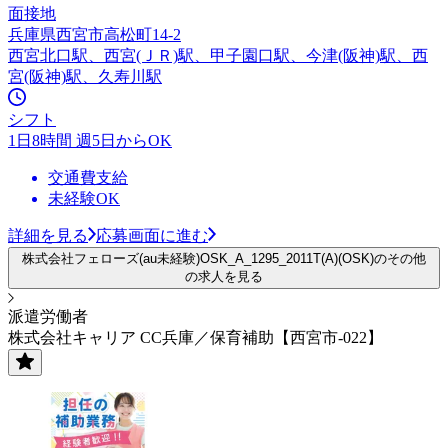
面接地
兵庫県西宮市高松町14-2
西宮北口駅、西宮(ＪＲ)駅、甲子園口駅、今津(阪神)駅、西
宮(阪神)駅、久寿川駅
シフト
1日8時間 週5日からOK
交通費支給
未経験OK
詳細を見る
応募画面に進む
株式会社フェローズ(au未経験)OSK_A_1295_2011T(A)(OSK)のその他
の求人を見る
派遣労働者
株式会社キャリア CC兵庫／保育補助【西宮市-022】