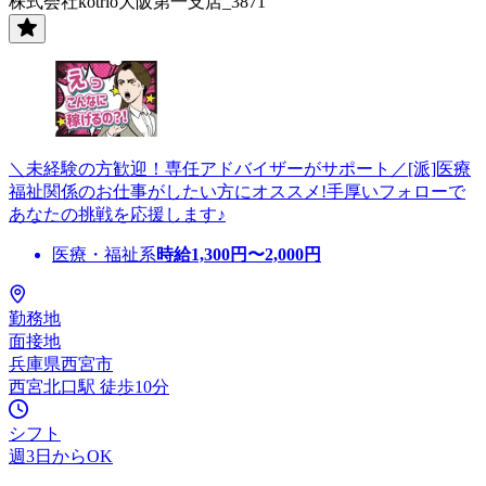
株式会社kotrio大阪第一支店_3871
＼未経験の方歓迎！専任アドバイザーがサポート／[派]医療
福祉関係のお仕事がしたい方にオススメ!手厚いフォローで
あなたの挑戦を応援します♪
医療・福祉系
時給
1,300
円〜
2,000
円
勤務地
面接地
兵庫県西宮市
西宮北口駅 徒歩10分
シフト
週3日からOK