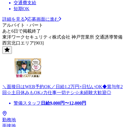
交通費支給
短期OK
詳細を見る
応募画面に進む
アルバイト・パート
あと6日で掲載終了
東洋ワークセキュリティ株式会社 神戸営業所 交通誘導警備
西宮北口エリア[903]
＼面接日はWEB予約OK／日給1.2万円×日払いOK◆賞与年2
回☆土日休みもOK♪力仕事一切ナシ☆未経験大歓迎◎
警備スタッフ
日給
9,000
円〜
12,000
円
勤務地
面接地