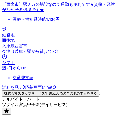
【西宮市】駅チカの施設なので通勤も便利です★資格・経験
が活かせる環境です★
医療・福祉系
時給
1,120
円
勤務地
面接地
兵庫県西宮市
今津（兵庫）駅から徒歩で7分
シフト
週2日からOK
交通費支給
詳細を見る
応募画面に進む
株式会社スタッフサービス/H10510075のその他の求人を見る
アルバイト・パート
ツクイ西宮浜甲子園(デイサービス)