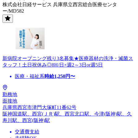
株式会社日経サービス 兵庫県立西宮総合医療センタ
ー/MD582
新病院オープニング残り3名募集★医療器材の洗浄・滅菌ス
タッフ！土日祝休み◎8H/日×週2～3日or週5日
医療・福祉系
時給
1,250
円〜
勤務地
面接地
兵庫県西宮市津門大塚町11番62号
阪神国道駅、西宮(ＪＲ)駅、西宮北口駅、今津(阪神)駅、久
寿川駅、西宮(阪神)駅
交通費支給