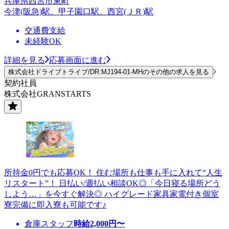
兵庫県西宮市東町
今津(阪急)駅、甲子園口駅、西宮(ＪＲ)駅
交通費支給
未経験OK
詳細を見る
応募画面に進む
株式会社ドライブトライブ/DR:MJ194-01-MHのその他の求人を見る
契約社員
株式会社GRANSTARTS
所持金0円でも応募OK！ 住む場所も仕事も手に入れて“人生
リスタート”！ 日払い/週払い相談OK◎「今日寝る場所どう
しよう…」を今すぐ解決◎ ハイグレード家具家電付き個室
寮完備に即入寮も可能です♪
倉庫スタッフ
時給
2,000
円〜