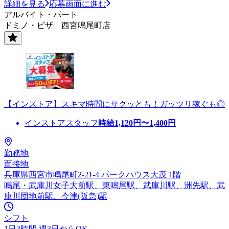
詳細を見る
応募画面に進む
アルバイト・パート
ドミノ・ピザ 西宮鳴尾町店
【インストア】スキマ時間にサクッとも！ガッツリ稼ぐも◎
インストアスタッフ
時給
1,120
円〜
1,400
円
勤務地
面接地
兵庫県西宮市鳴尾町2-21-4 パークハウス大茂 1階
鳴尾・武庫川女子大前駅、東鳴尾駅、武庫川駅、洲先駅、武
庫川団地前駅、今津(阪急)駅
シフト
1日3時間 週3日からOK