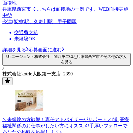
面接地
兵庫県西宮市 ※こちらは面接地の一例です。WEB面接実施
中◎
今津(阪神)駅、久寿川駅、甲子園駅
交通費支給
未経験OK
詳細を見る
応募画面に進む
UTエージェント株式会社 関西第二CU_兵庫県西宮市のその他の求人
を見る
株式会社kotrio大阪第一支店_2390
＼未経験の方歓迎！専任アドバイザーがサポート／[派]医療
福祉関係のお仕事がしたい方にオススメ!手厚いフォローで
あなたの挑戦を応援します♪