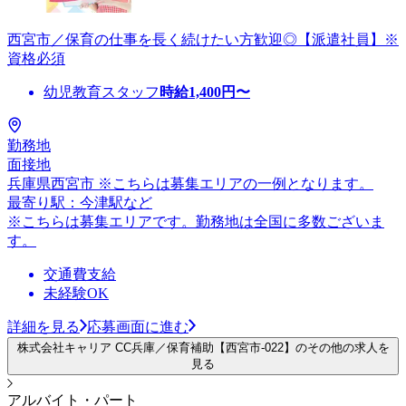
西宮市／保育の仕事を長く続けたい方歓迎◎【派遣社員】※
資格必須
幼児教育スタッフ
時給
1,400
円〜
勤務地
面接地
兵庫県西宮市 ※こちらは募集エリアの一例となります。
最寄り駅：今津駅など
※こちらは募集エリアです。勤務地は全国に多数ございま
す。
交通費支給
未経験OK
詳細を見る
応募画面に進む
株式会社キャリア CC兵庫／保育補助【西宮市-022】のその他の求人を
見る
アルバイト・パート