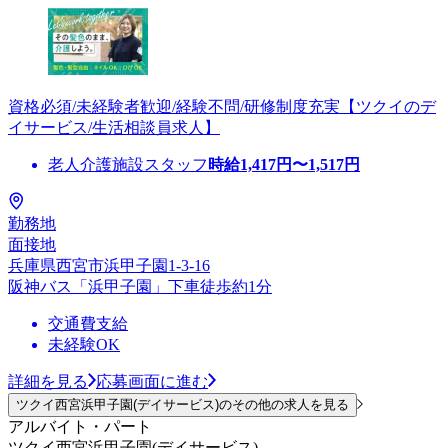
資格必須/未経験者歓迎/経験不問/研修制度充実【ツクイのデ
イサービス/生活相談員求人】
老人介護施設スタッフ
時給
1,417
円〜
1,517
円
勤務地
面接地
兵庫県西宮市浜甲子園1-3-16
阪神バス「浜甲子園」下車徒歩約1分
交通費支給
未経験OK
詳細を見る
応募画面に進む
ツクイ西宮浜甲子園(デイサービス)のその他の求人を見る
アルバイト・パート
ツクイ西宮浜甲子園(デイサービス)