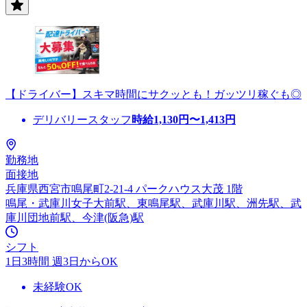
【ドライバー】スキマ時間にサクッとも！ガッツリ稼ぐも◎
デリバリースタッフ
時給
1,130
円〜
1,413
円
勤務地
面接地
兵庫県西宮市鳴尾町2-21-4 パークハウス大茂 1階
鳴尾・武庫川女子大前駅、東鳴尾駅、武庫川駅、洲先駅、武
庫川団地前駅、今津(阪急)駅
シフト
1日3時間 週3日からOK
未経験OK