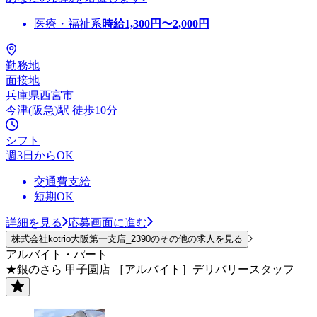
医療・福祉系
時給
1,300
円〜
2,000
円
勤務地
面接地
兵庫県西宮市
今津(阪急)駅 徒歩10分
シフト
週3日からOK
交通費支給
短期OK
詳細を見る
応募画面に進む
株式会社kotrio大阪第一支店_2390のその他の求人を見る
アルバイト・パート
★銀のさら 甲子園店 ［アルバイト］デリバリースタッフ