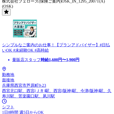
株式会社フェローズ(保険ご案内)OSK_IN_1295_2007T(A)
(OSK)
シンプルなご案内のお仕事！【プランアドバイザー】#日払
いOK #未経験OK #高時給
量販店スタッフ
時給
1,600
円〜
1,900
円
勤務地
面接地
兵庫県西宮市芦原町9-23
西宮北口駅、西宮(ＪＲ)駅、西宮(阪神)駅、今津(阪神)駅、久
寿川駅、苦楽園口駅、夙川駅
シフト
1日8時間 週5日からOK