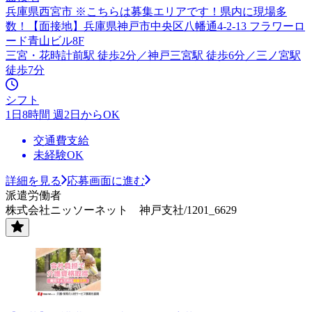
兵庫県西宮市 ※こちらは募集エリアです！県内に現場多
数！【面接地】兵庫県神戸市中央区八幡通4-2-13 フラワーロ
ード青山ビル8F
三宮・花時計前駅 徒歩2分／神戸三宮駅 徒歩6分／三ノ宮駅
徒歩7分
シフト
1日8時間 週2日からOK
交通費支給
未経験OK
詳細を見る
応募画面に進む
派遣労働者
株式会社ニッソーネット 神戸支社/1201_6629