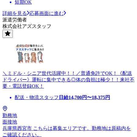
短期OK
詳細を見る
応募画面に進む
派遣労働者
株式会社アズスタッフ
＼ミドル・シニア世代活躍中！！／普通免許でOK！《配送
ドライバー》運転に集中できる◎体の負担は極少！！来社不
要・電話登録OK！
配送・物流スタッフ
日給
14,700
円〜
18,375
円
勤務地
面接地
兵庫県西宮市 こちらは募集エリアです。勤務地は原稿内を
ご確認ください。