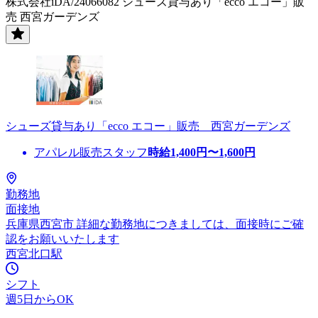
株式会社iDA/24066082 シューズ貸与あり「ecco エコー」販
売 西宮ガーデンズ
シューズ貸与あり「ecco エコー」販売 西宮ガーデンズ
アパレル販売スタッフ
時給
1,400
円〜
1,600
円
勤務地
面接地
兵庫県西宮市 詳細な勤務地につきましては、面接時にご確
認をお願いいたします
西宮北口駅
シフト
週5日からOK