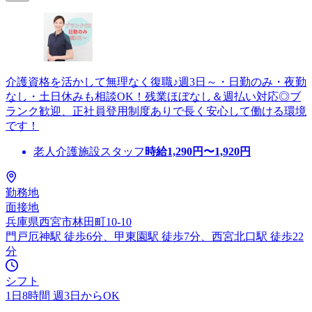
介護資格を活かして無理なく復職♪週3日～・日勤のみ・夜勤
なし・土日休みも相談OK！残業ほぼなし＆週払い対応◎ブ
ランク歓迎、正社員登用制度ありで長く安心して働ける環境
です！
老人介護施設スタッフ
時給
1,290
円〜
1,920
円
勤務地
面接地
兵庫県西宮市林田町10-10
門戸厄神駅 徒歩6分、甲東園駅 徒歩7分、西宮北口駅 徒歩22
分
シフト
1日8時間 週3日からOK