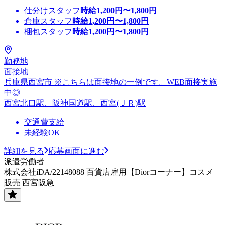
仕分けスタッフ
時給
1,200
円〜
1,800
円
倉庫スタッフ
時給
1,200
円〜
1,800
円
梱包スタッフ
時給
1,200
円〜
1,800
円
勤務地
面接地
兵庫県西宮市 ※こちらは面接地の一例です。WEB面接実施
中◎
西宮北口駅、阪神国道駅、西宮(ＪＲ)駅
交通費支給
未経験OK
詳細を見る
応募画面に進む
派遣労働者
株式会社iDA/22148088 百貨店雇用【Diorコーナー】コスメ
販売 西宮阪急