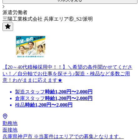
派遣労働者
三陽工業株式会社 兵庫エリア⑥_S2/派明
【20～40代積極採用中！！】＼希望の条件聞かせてくださ
い！／自分軸でお仕事を探そう♪製造・検品など多数ご用
意！わがままに応えます★
製造スタッフ
時給
1,200
円〜
2,000
円
倉庫スタッフ
時給
1,200
円〜
2,000
円
検品
時給
1,200
円〜
2,000
円
勤務地
面接地
兵庫県神戸市 ※当案件はエリアでの募集となります。