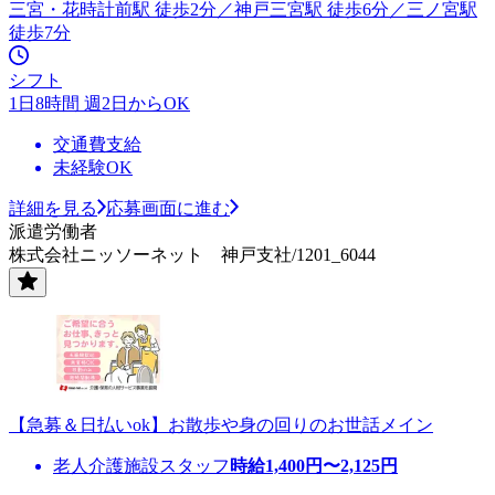
三宮・花時計前駅 徒歩2分／神戸三宮駅 徒歩6分／三ノ宮駅
徒歩7分
シフト
1日8時間 週2日からOK
交通費支給
未経験OK
詳細を見る
応募画面に進む
派遣労働者
株式会社ニッソーネット 神戸支社/1201_6044
【急募＆日払いok】お散歩や身の回りのお世話メイン
老人介護施設スタッフ
時給
1,400
円〜
2,125
円