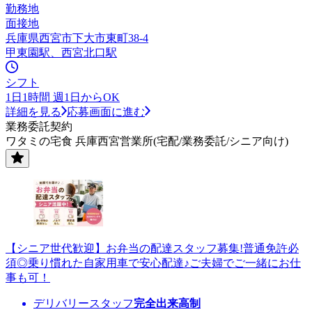
勤務地
面接地
兵庫県西宮市下大市東町38-4
甲東園駅、西宮北口駅
シフト
1日1時間 週1日からOK
詳細を見る
応募画面に進む
業務委託契約
ワタミの宅食 兵庫西宮営業所(宅配/業務委託/シニア向け)
【シニア世代歓迎】お弁当の配達スタッフ募集!普通免許必
須◎乗り慣れた自家用車で安心配達♪ご夫婦でご一緒にお仕
事も可！
デリバリースタッフ
完全出来高制