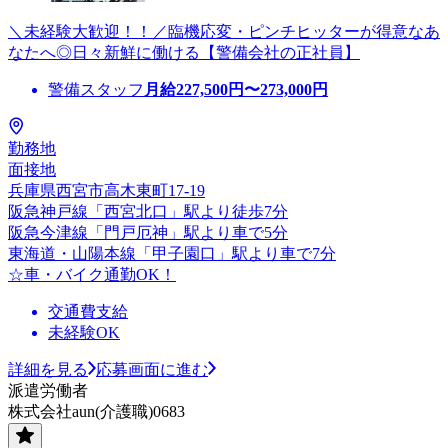
＼未経験大歓迎！！／臨機応変・ピンチヒッターが得意なあ
なたへ◎日々新鮮に働ける【警備会社の正社員】
警備スタッフ
月給
227,500
円〜
273,000
円
勤務地
面接地
兵庫県西宮市高木東町17-19
阪急神戸線「西宮北口」駅より徒歩7分
阪急今津線「門戸厄神」駅より車で5分
東海道・山陽本線「甲子園口」駅より車で7分
☆車・バイク通勤OK！
交通費支給
未経験OK
詳細を見る
応募画面に進む
派遣労働者
株式会社aun(介護職)0683