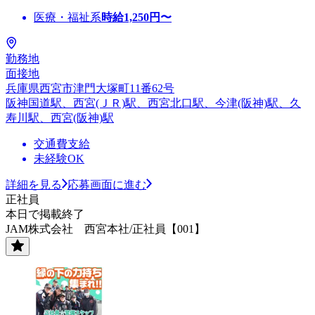
医療・福祉系
時給
1,250
円〜
勤務地
面接地
兵庫県西宮市津門大塚町11番62号
阪神国道駅、西宮(ＪＲ)駅、西宮北口駅、今津(阪神)駅、久
寿川駅、西宮(阪神)駅
交通費支給
未経験OK
詳細を見る
応募画面に進む
正社員
本日で掲載終了
JAM株式会社 西宮本社/正社員【001】