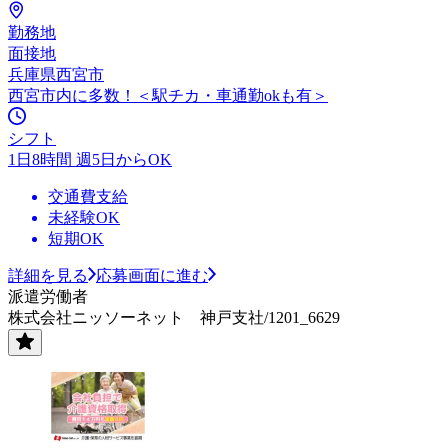
勤務地
面接地
兵庫県西宮市
西宮市内に多数！＜駅チカ・車通勤okも有＞
シフト
1日8時間 週5日からOK
交通費支給
未経験OK
短期OK
詳細を見る
応募画面に進む
派遣労働者
株式会社ニッソーネット 神戸支社/1201_6629