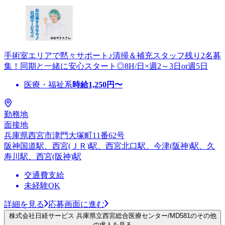
手術室エリアで黙々サポート♪清掃＆補充スタッフ残り2名募
集！同期と一緒に安心スタート◎8H/日×週2～3日or週5日
医療・福祉系
時給
1,250
円〜
勤務地
面接地
兵庫県西宮市津門大塚町11番62号
阪神国道駅、西宮(ＪＲ)駅、西宮北口駅、今津(阪神)駅、久
寿川駅、西宮(阪神)駅
交通費支給
未経験OK
詳細を見る
応募画面に進む
株式会社日経サービス 兵庫県立西宮総合医療センター/MD581のその他
の求人を見る