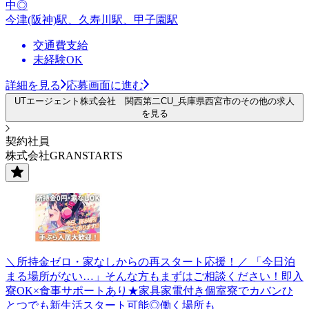
中◎
今津(阪神)駅、久寿川駅、甲子園駅
交通費支給
未経験OK
詳細を見る
応募画面に進む
UTエージェント株式会社 関西第二CU_兵庫県西宮市のその他の求人
を見る
契約社員
株式会社GRANSTARTS
＼所持金ゼロ・家なしからの再スタート応援！／ 「今日泊
まる場所がない…」そんな方もまずはご相談ください！即入
寮OK×食事サポートあり★家具家電付き個室寮でカバンひ
とつでも新生活スタート可能◎働く場所も