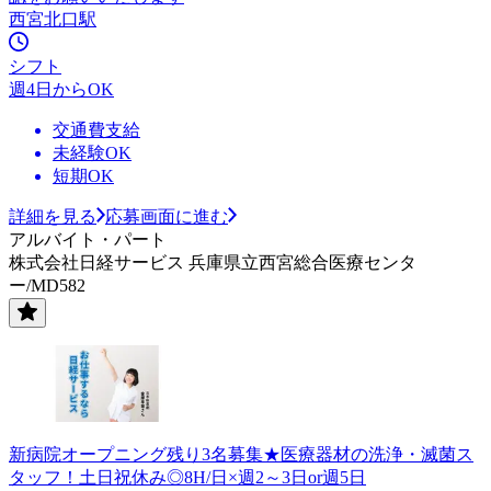
西宮北口駅
シフト
週4日からOK
交通費支給
未経験OK
短期OK
詳細を見る
応募画面に進む
アルバイト・パート
株式会社日経サービス 兵庫県立西宮総合医療センタ
ー/MD582
新病院オープニング残り3名募集★医療器材の洗浄・滅菌ス
タッフ！土日祝休み◎8H/日×週2～3日or週5日