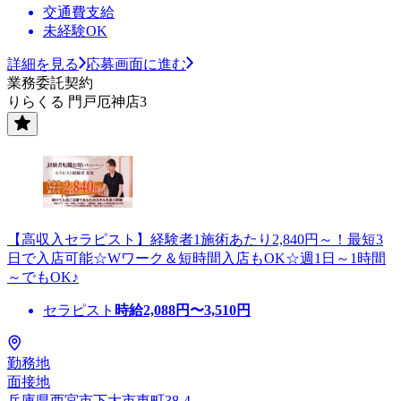
交通費支給
未経験OK
詳細を見る
応募画面に進む
業務委託契約
りらくる 門戸厄神店3
【高収入セラピスト】経験者1施術あたり2,840円～！最短3
日で入店可能☆Wワーク＆短時間入店もOK☆週1日～1時間
～でもOK♪
セラピスト
時給
2,088
円〜
3,510
円
勤務地
面接地
兵庫県西宮市下大市東町38-4