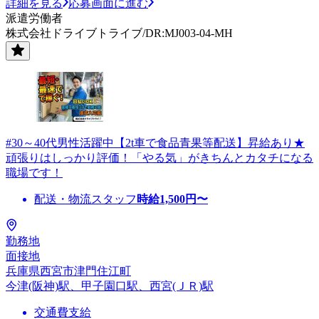
詳細を見る
応募画面に進む
派遣労働者
株式会社ドライブトライブ/DR:MJ003-04-MH
#30～40代男性活躍中【2t車で食品青果等配送】昇給あり★
頑張りはしっかり評価！「やる気」がきちんとカタチになる
職場です！
配送・物流スタッフ
時給
1,500
円〜
勤務地
面接地
兵庫県西宮市津門住江町
今津(阪神)駅、甲子園口駅、西宮(ＪＲ)駅
交通費支給