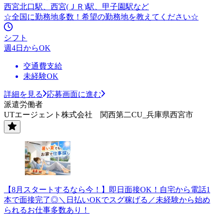
西宮北口駅、西宮(ＪＲ)駅、甲子園駅など
☆全国に勤務地多数！希望の勤務地を教えてください☆
シフト
週4日からOK
交通費支給
未経験OK
詳細を見る
応募画面に進む
派遣労働者
UTエージェント株式会社 関西第二CU_兵庫県西宮市
【8月スタートするなら今！】即日面接OK！自宅から電話1
本で面接完了◎＼日払いOKでスグ稼げる／未経験から始め
られるお仕事多数あり！