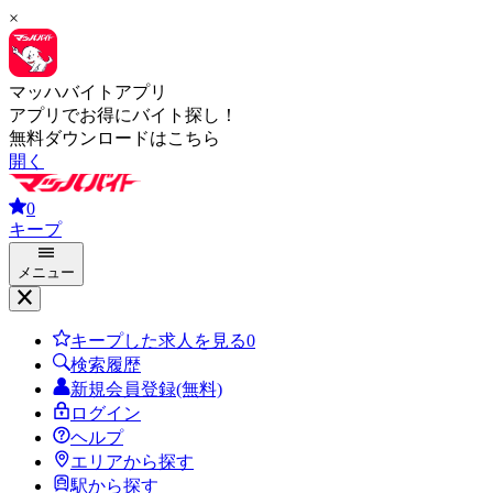
×
マッハバイトアプリ
アプリでお得にバイト探し！
無料ダウンロードはこちら
開く
0
キープ
メニュー
キープした求人を見る
0
検索履歴
新規会員登録(無料)
ログイン
ヘルプ
エリアから探す
駅から探す