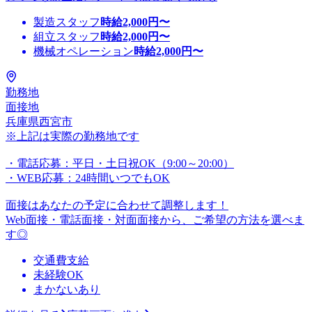
製造スタッフ
時給
2,000
円〜
組立スタッフ
時給
2,000
円〜
機械オペレーション
時給
2,000
円〜
勤務地
面接地
兵庫県西宮市
※上記は実際の勤務地です
・電話応募：平日・土日祝OK（9:00～20:00）
・WEB応募：24時間いつでもOK
面接はあなたの予定に合わせて調整します！
Web面接・電話面接・対面面接から、ご希望の方法を選べま
す◎
交通費支給
未経験OK
まかないあり