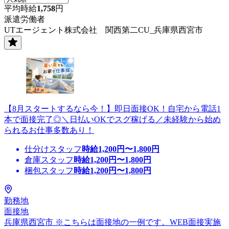
平均時給
1,758
円
派遣労働者
UTエージェント株式会社 関西第二CU_兵庫県西宮市
【8月スタートするなら今！】即日面接OK！自宅から電話1
本で面接完了◎＼日払いOKでスグ稼げる／未経験から始め
られるお仕事多数あり！
仕分けスタッフ
時給
1,200
円〜
1,800
円
倉庫スタッフ
時給
1,200
円〜
1,800
円
梱包スタッフ
時給
1,200
円〜
1,800
円
勤務地
面接地
兵庫県西宮市 ※こちらは面接地の一例です。WEB面接実施