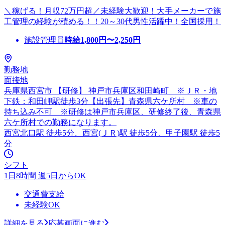
＼稼げる！月収72万円超／未経験大歓迎！大手メーカーで施
工管理の経験が積める！！20～30代男性活躍中！全国採用！
施設管理員
時給
1,800
円〜
2,250
円
勤務地
面接地
兵庫県西宮市 【研修】 神戸市兵庫区和田崎町 ※ＪＲ・地
下鉄：和田岬駅徒歩3分【出張先】青森県六ケ所村 ※車の
持ち込み不可 ※研修は神戸市兵庫区、研修終了後、青森県
六ケ所村での勤務になります。
西宮北口駅 徒歩5分、西宮(ＪＲ)駅 徒歩5分、甲子園駅 徒歩5
分
シフト
1日8時間 週5日からOK
交通費支給
未経験OK
詳細を見る
応募画面に進む