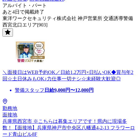
アルバイト・パート
あと4日で掲載終了
東洋ワークセキュリティ株式会社 神戸営業所 交通誘導警備
西宮北口エリア[903]
＼面接日はWEB予約OK／日給1.2万円×日払いOK◆賞与年2
回☆土日休みもOK♪力仕事一切ナシ☆未経験大歓迎◎
警備スタッフ
日給
9,000
円〜
12,000
円
勤務地
面接地
兵庫県西宮市 ※こちらは募集エリアです！県内に現場多
数！【面接地】兵庫県神戸市中央区八幡通4-2-13 フラワーロ
ード青山ビル8F