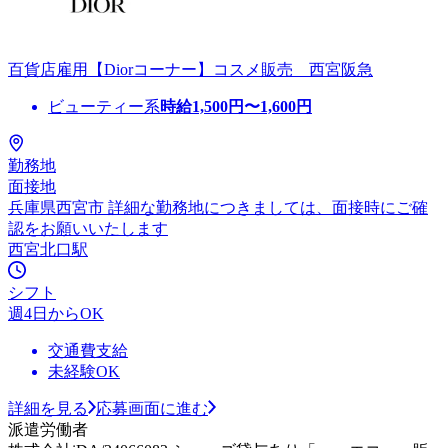
百貨店雇用【Diorコーナー】コスメ販売 西宮阪急
ビューティー系
時給
1,500
円〜
1,600
円
勤務地
面接地
兵庫県西宮市 詳細な勤務地につきましては、面接時にご確
認をお願いいたします
西宮北口駅
シフト
週4日からOK
交通費支給
未経験OK
詳細を見る
応募画面に進む
派遣労働者