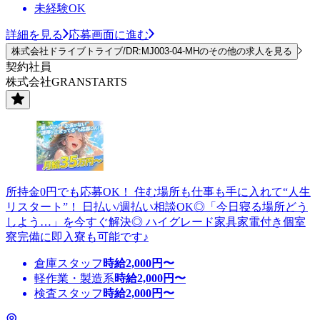
未経験OK
詳細を見る
応募画面に進む
株式会社ドライブトライブ/DR:MJ003-04-MHのその他の求人を見る
契約社員
株式会社GRANSTARTS
所持金0円でも応募OK！ 住む場所も仕事も手に入れて“人生
リスタート”！ 日払い/週払い相談OK◎「今日寝る場所どう
しよう…」を今すぐ解決◎ ハイグレード家具家電付き個室
寮完備に即入寮も可能です♪
倉庫スタッフ
時給
2,000
円〜
軽作業・製造系
時給
2,000
円〜
検査スタッフ
時給
2,000
円〜