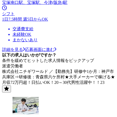
宝塚南口駅、宝塚駅、今津(阪急)駅
シフト
1日7.5時間 週5日からOK
交通費支給
未経験OK
まかないあり
詳細を見る
応募画面に進む
以下の求人はいかがですか？
条件を緩めてヒットした求人情報をピックアップ
派遣労働者
株式会社ニチギワールド ／【勤務先】研修中1か月：神戸市
兵庫区⇒研修後：青森県六ケ所村★大手メーカーで稼げる★
月収72万円超！日払いOK！20～30代男性活躍中！！23