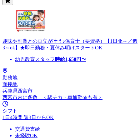
趣味や副業との両立が叶う♪保育士（要資格）【1日4h～／週
3～ok】★即日勤務・夏休み明けスタートOK
幼児教育スタッフ
時給
1,650
円〜
勤務地
面接地
兵庫県西宮市
西宮市内に多数！＜駅チカ・車通勤okも有＞
シフト
1日4時間 週3日からOK
交通費支給
未経験OK