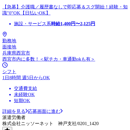
【急募】介護職／履歴書なしで即応募＆スグ開始！経験・知
識"0"OK【日払いOK】
施設・サービス系
時給
1,400
円〜
2,125
円
勤務地
面接地
兵庫県西宮市
西宮市内に多数！＜駅チカ・車通勤okも有＞
シフト
1日8時間 週5日からOK
交通費支給
未経験OK
短期OK
詳細を見る
応募画面に進む
派遣労働者
株式会社ニッソーネット 神戸支社/0201_1420