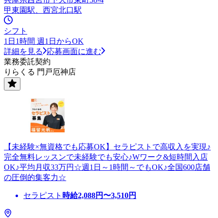
甲東園駅、西宮北口駅
シフト
1日1時間 週1日からOK
詳細を見る
応募画面に進む
業務委託契約
りらくる 門戸厄神店
【未経験×無資格でも応募OK】セラピストで高収入を実現♪
完全無料レッスンで未経験でも安心♪Wワーク&短時間入店
OK♪平均月収33万円☆週1日～1時間～でもOK♪全国600店舗
の圧倒的集客力☆
セラピスト
時給
2,088
円〜
3,510
円