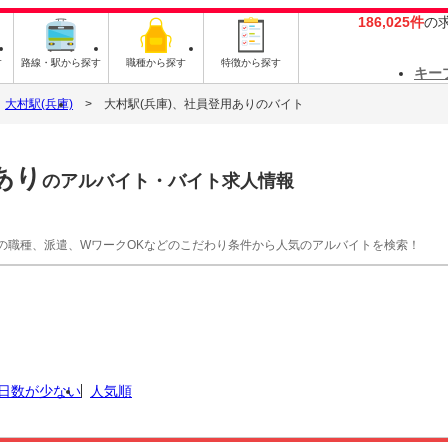
186,025件
の
す
路線・駅から探す
職種から探す
特徴から探す
キー
大村駅(兵庫)
大村駅(兵庫)、社員登用ありのバイト
あり
のアルバイト・バイト求人情報
の職種、派遣、WワークOKなどのこだわり条件から人気のアルバイトを検索！
日数が少ない
人気順