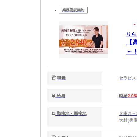
業務委託契約
りら
【
～
OK
職種
セラピ
給与
時給
2,08
勤務地・面接地
兵庫県三
大村(兵庫