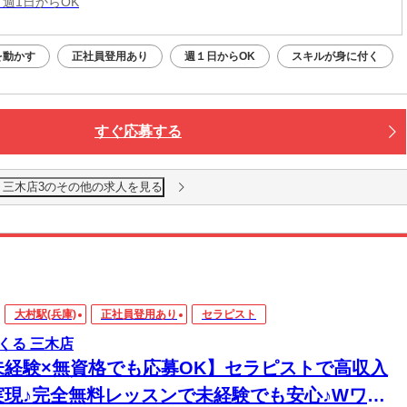
 週1日からOK
を動かす
正社員登用あり
週１日からOK
スキルが身に付く
すぐ応募する
 三木店3のその他の求人を見る
大村駅(兵庫)
正社員登用あり
セラピスト
くる 三木店
未経験×無資格でも応募OK】セラピストで高収入
実現♪完全無料レッスンで未経験でも安心♪Wワー