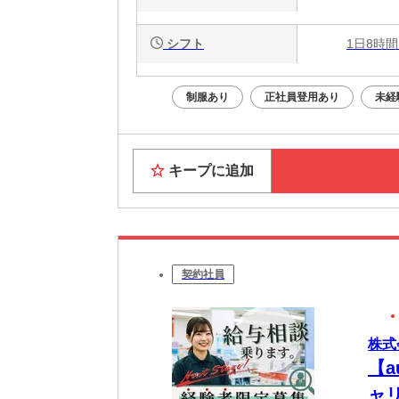
シフト
1日8時間
制服あり
正社員登用あり
未経
キープに追加
契約社員
株式会
【
ャ