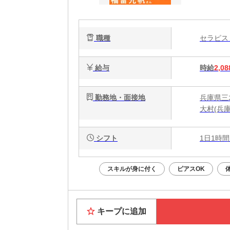
ク
で
職種
セラピ
給与
時給
2,08
勤務地・面接地
兵庫県三
大村(兵庫
シフト
1日1時間
スキルが身に付く
ピアスOK
キープに追加