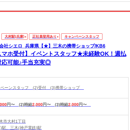
大村駅(兵庫)
正社員登用あり
キャンペーンスタッフ
会社シエロ_兵庫県【★】三木の携帯ショップ/KB6
スマホ受付】イベントスタッフ★未経験OK！週払
対応可能♪手当充実◎
ャンペーンスタッフ (2)受付 (3)携帯ショップ
,000
円〜
(2)時給
2,000
円〜
(3)時給
2,000
円〜
木市大村1丁目
庫)駅、三木(神戸電鉄)駅