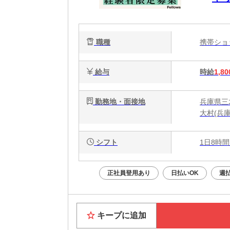
職種
携帯シ
給与
時給
1,80
勤務地・面接地
兵庫県三
大村(兵庫
シフト
1日8時間
正社員登用あり
日払いOK
週
キープに追加