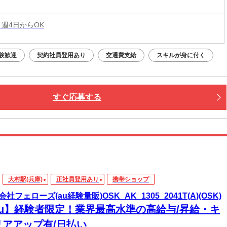
 週4日からOK
験歓迎
契約社員登用あり
交通費支給
スキルが身に付く
すぐ応募する
大村駅(兵庫)
正社員登用あり
携帯ショップ
社フェローズ(au経験量販)OSK_AK_1305_2041T(A)(OSK)
au】経験者限定！業界最高水準の高給与/昇給・キ
リアアップ有/日払い