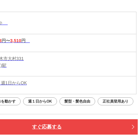
&短時間入店OK♪平均月収33万円☆週1日～1時間～
もOK♪全国600店舗の圧倒的集客力☆
スト
8
円〜
3,510
円
木市大村331
)駅
 週1日からOK
体を動かす
週１日からOK
髪型・髪色自由
正社員登用あり
すぐ応募する