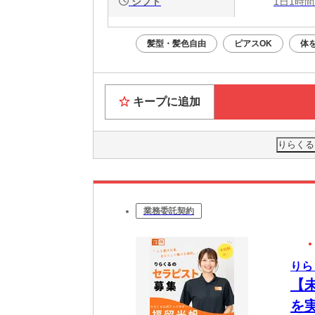
シフト
1日1時間
髪型・髪色自由
ピアスOK
体
キープに追加
りらくる
業務委託契約
りら
【
を