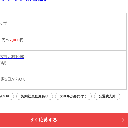
ョップ
0
円〜
2,000
円
木市大村1090
)駅
 週5日からOK
払いOK
契約社員登用あり
スキルが身に付く
交通費支給
すぐ応募する