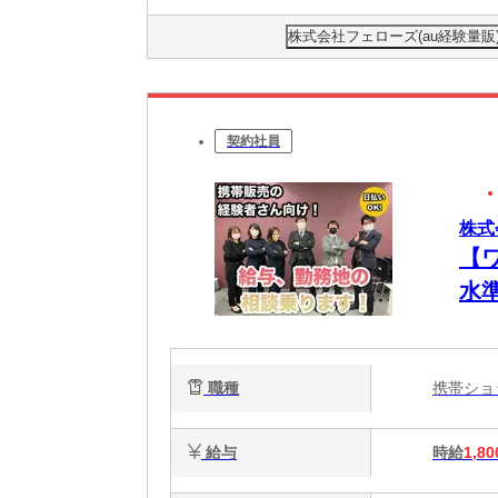
株式会社フェローズ(au経験量販)OS
契約社員
株式会
【
水
職種
携帯シ
給与
時給
1,80