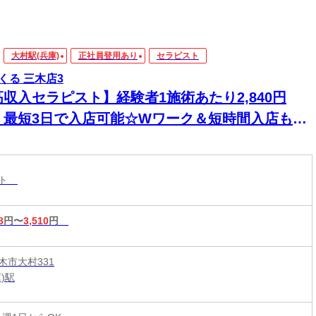
大村駅(兵庫)
正社員登用あり
セラピスト
くる 三木店3
高収入セラピスト】経験者1施術あたり2,840円
！最短3日で入店可能☆Wワーク＆短時間入店も
☆週1日～1時間～でもOK♪
スト
8
円〜
3,510
円
木市大村331
)駅