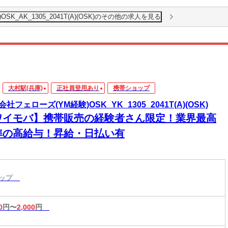
K_AK_1305_2041T(A)(OSK)のその他の求人を見る
大村駅(兵庫)
正社員登用あり
携帯ショップ
社フェローズ(YM経験)OSK_YK_1305_2041T(A)(OSK)
ワイモバ】携帯販売の経験者さん限定！業界最高
準の高給与！昇給・日払い有
ョップ
0
円〜
2,000
円