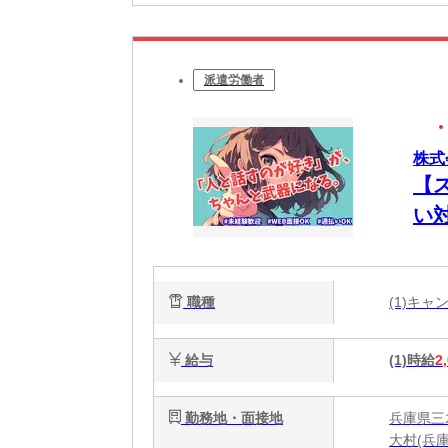
派遣労働者
株式
【
い
職種
(1)キ
給与
(1)時給
2
勤務地・面接地
兵庫県三
大村(兵